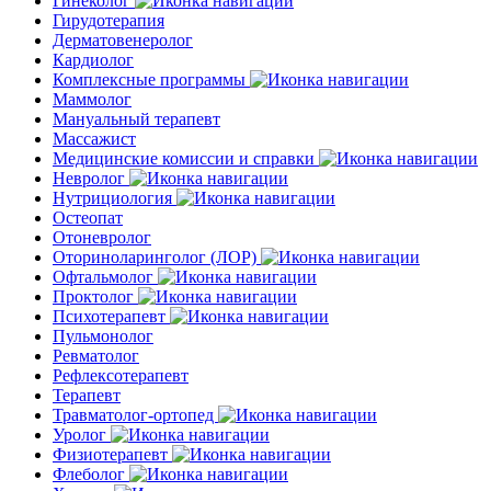
Гинеколог
Гирудотерапия
Дерматовенеролог
Кардиолог
Комплексные программы
Маммолог
Мануальный терапевт
Массажист
Медицинские комиссии и справки
Невролог
Нутрициология
Остеопат
Отоневролог
Оториноларинголог (ЛОР)
Офтальмолог
Проктолог
Психотерапевт
Пульмонолог
Ревматолог
Рефлексотерапевт
Терапевт
Травматолог-ортопед
Уролог
Физиотерапевт
Флеболог