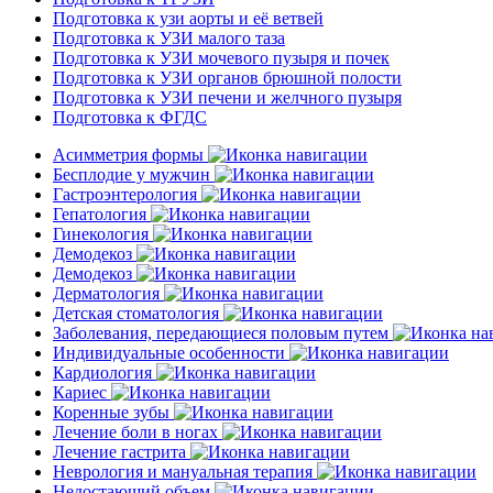
Подготовка к узи аорты и её ветвей
Подготовка к УЗИ малого таза
Подготовка к УЗИ мочевого пузыря и почек
Подготовка к УЗИ органов брюшной полости
Подготовка к УЗИ печени и желчного пузыря
Подготовка к ФГДС
Асимметрия формы
Бесплодие у мужчин
Гастроэнтерология
Гепатология
Гинекология
Демодекоз
Демодекоз
Дерматология
Детская стоматология
Заболевания, передающиеся половым путем
Индивидуальные особенности
Кардиология
Кариес
Коренные зубы
Лечение боли в ногах
Лечение гастрита
Неврология и мануальная терапия
Недостающий объем