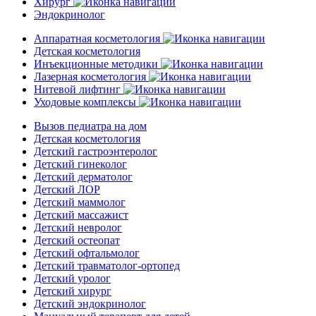
Хирург
Эндокринолог
Аппаратная косметология
Детская косметология
Инъекционные методики
Лазерная косметология
Нитевой лифтинг
Уходовые комплексы
Вызов педиатра на дом
Детская косметология
Детский гастроэнтеролог
Детский гинеколог
Детский дерматолог
Детский ЛОР
Детский маммолог
Детский массажист
Детский невролог
Детский остеопат
Детский офтальмолог
Детский травматолог-ортопед
Детский уролог
Детский хирург
Детский эндокринолог