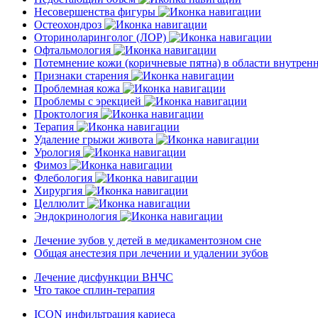
Несовершенства фигуры
Остеохондроз
Оториноларинголог (ЛОР)
Офтальмология
Потемнение кожи (коричневые пятна) в области внутре
Признаки старения
Проблемная кожа
Проблемы с эрекцией
Проктология
Терапия
Удаление грыжи живота
Урология
Фимоз
Флебология
Хирургия
Целлюлит
Эндокринология
Лечение зубов у детей в медикаментозном сне
Общая анестезия при лечении и удалении зубов
Лечение дисфункции ВНЧС
Что такое сплин-терапия
ICON инфильтрация кариеса