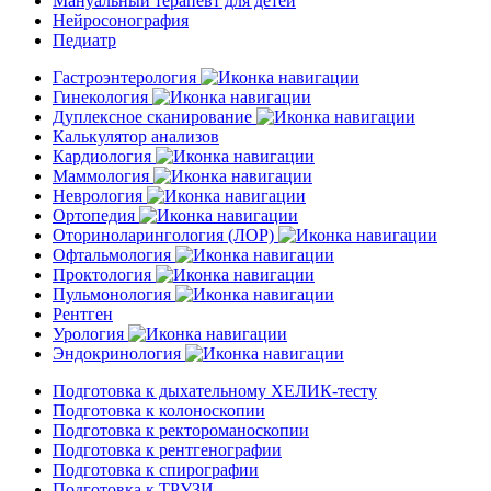
Мануальный терапевт для детей
Нейросонография
Педиатр
Гастроэнтерология
Гинекология
Дуплексное сканирование
Калькулятор анализов
Кардиология
Маммология
Неврология
Ортопедия
Оториноларингология (ЛОР)
Офтальмология
Проктология
Пульмонология
Рентген
Урология
Эндокринология
Подготовка к дыхательному ХЕЛИК-тесту
Подготовка к колоноскопии
Подготовка к ректороманоскопии
Подготовка к рентгенографии
Подготовка к спирографии
Подготовка к ТРУЗИ