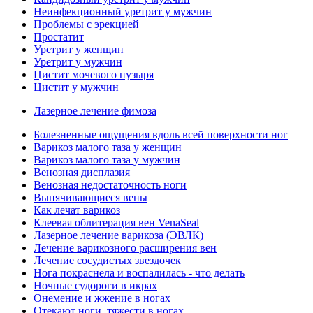
Неинфекционный уретрит у мужчин
Проблемы с эрекцией
Простатит
Уретрит у женщин
Уретрит у мужчин
Цистит мочевого пузыря
Цистит у мужчин
Лазерное лечение фимоза
Болезненные ощущения вдоль всей поверхности ног
Варикоз малого таза у женщин
Варикоз малого таза у мужчин
Венозная дисплазия
Венозная недостаточность ноги
Выпячивающиеся вены
Как лечат варикоз
Клеевая облитерация вен VenaSeal
Лазерное лечение варикоза (ЭВЛК)
Лечение варикозного расширения вен
Лечение сосудистых звездочек
Нога покраснела и воспалилась - что делать
Ночные судороги в икрах
Онемение и жжение в ногах
Отекают ноги, тяжести в ногах