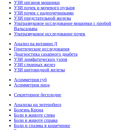
УЗИ органов мошонки
УЗИ почек и мочевого пузыря
УЗИ почек с надпочечниками
УЗИ предстательной железы
Ультразвуковое исследование мошонки с пробой
Вальсальвы
Ультразвуковое исследование почек
Анализ на витамин Д
Генетические исследования
Диагностика сахарного диабета
УЗИ лимфатических узлов
УЗИ слюнных желез
УЗИ щитовидной железы
Асимметрия губ
Асимметрия лица
Секреторное бесплодие
Анализы на энтеробиоз
Болезнь Крона
Боли в животе слева
Боли в животе справа
Боли и спазмы в кишечнике