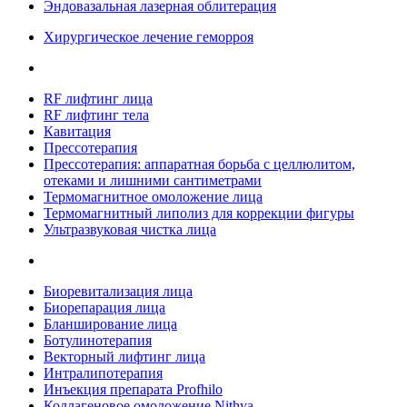
Эндовазальная лазерная облитерация
Хирургическое лечение геморроя
RF лифтинг лица
RF лифтинг тела
Кавитация
Прессотерапия
Прессотерапия: аппаратная борьба с целлюлитом,
отеками и лишними сантиметрами
Термомагнитное омоложение лица
Термомагнитный липолиз для коррекции фигуры
Ультразвуковая чистка лица
Биоревитализация лица
Биорепарация лица
Бланширование лица
Ботулинотерапия
Векторный лифтинг лица
Интралипотерапия
Инъекция препарата Profhilo
Коллагеновое омоложение Nithya