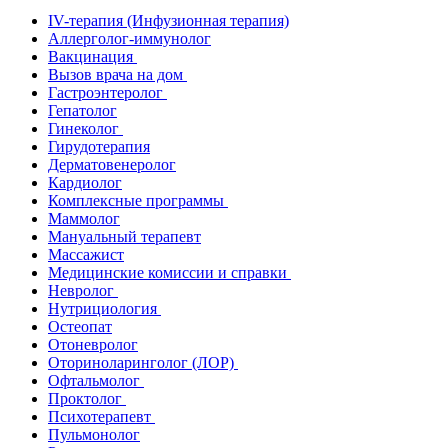
IV-терапия (Инфузионная терапия)
Аллерголог-иммунолог
Вакцинация
Вызов врача на дом
Гастроэнтеролог
Гепатолог
Гинеколог
Гирудотерапия
Дерматовенеролог
Кардиолог
Комплексные программы
Маммолог
Мануальный терапевт
Массажист
Медицинские комиссии и справки
Невролог
Нутрициология
Остеопат
Отоневролог
Оториноларинголог (ЛОР)
Офтальмолог
Проктолог
Психотерапевт
Пульмонолог