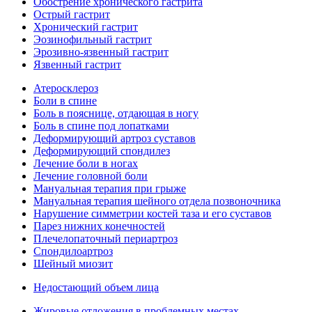
Обострение хронического гастрита
Острый гастрит
Хронический гастрит
Эозинофильный гастрит
Эрозивно-язвенный гастрит
Язвенный гастрит
Атеросклероз
Боли в спине
Боль в пояснице, отдающая в ногу
Боль в спине под лопатками
Деформирующий артроз суставов
Деформирующий спондилез
Лечение боли в ногах
Лечение головной боли
Мануальная терапия при грыже
Мануальная терапия шейного отдела позвоночника
Нарушение симметрии костей таза и его суставов
Парез нижних конечностей
Плечелопаточный периартроз
Спондилоартроз
Шейный миозит
Недостающий объем лица
Жировые отложения в проблемных местах