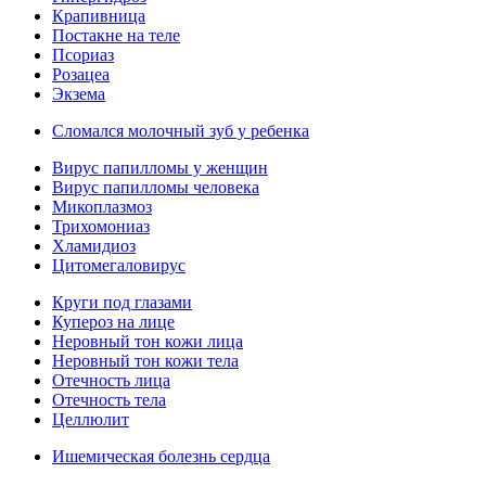
Крапивница
Постакне на теле
Псориаз
Розацеа
Экзема
Сломался молочный зуб у ребенка
Вирус папилломы у женщин
Вирус папилломы человека
Микоплазмоз
Трихомониаз
Хламидиоз
Цитомегаловирус
Круги под глазами
Купероз на лице
Неровный тон кожи лица
Неровный тон кожи тела
Отечность лица
Отечность тела
Целлюлит
Ишемическая болезнь сердца