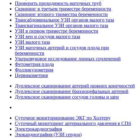
Проверить проходимость маточных труб
Скрининг в третьем триместре беременности
Скрининг второго триместра беременности
Трансабдоминальное УЗИ органов малого таза
Трансвагинальное УЗИ органов малого таза
УЗИ в первом триместре беременности
УЗИ вен и сосудов малого таза
УЗИ малого таза
УЗИ маточных артерий и сосудов плода при
беременности
Ультразвуковое исследование лонных сочленений
Фетометрия плода
Фолликулометрия
Цервикометрия
Дуплексное сканирование артерий нижних конечностей
Дуплексное сканирование брахиоцефальных артерий
Дуплексное сканирование сосудов головы и шеи
Суточное мониторирование ЭКГ по Холтеру
Суточный мониторинг артериального давления в СПб
Электрокардиография
Эхокардиография (УЗИ сердца)