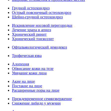
Грудной остеохондроз
Острый поясничный остеохондроз
Шейно-грудной остеохондроз
Искривление носовой перегородки
Лечение храпа и апноэ
Хронический ринит
Хронический тонзиллит
Офтальмологический демодекоз
Трофическая язва
Алопеция
Обвисание кожи на теле
Увядание кожи лица
Акне на лице
Постакне на лице
Расширенные поры на лице
Преждевременное семяизвержение
Снижение либидо у мужчин