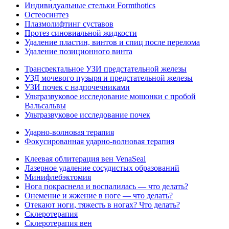
Индивидуальные стельки Formthotics
Остеосинтез
Плазмолифтинг суставов
Протез синовиальной жидкости
Удаление пластин, винтов и спиц после перелома
Удаление позиционного винта
Трансректальное УЗИ предстательной железы
УЗД мочевого пузыря и предстательной железы
УЗИ почек с надпочечниками
Ультразвуковое исследование мошонки с пробой
Вальсальвы
Ультразвуковое исследование почек
Ударно-волновая терапия
Фокусированная ударно-волновая терапия
Клеевая облитерация вен VenaSeal
Лазерное удаление сосудистых образований
Минифлебэктомия
Нога покраснела и воспалилась — что делать?
Онемение и жжение в ноге — что делать?
Отекают ноги, тяжесть в ногах? Что делать?
Склеротерапия
Склеротерапия вен