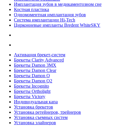
Имплантация зубов в медикаментозном сне
Костная пластика
Одномоментная имплантация зубов
Система имплантации Hi-Tech
Циркониевые импланты Bredent WhiteSKY
Активация брекет-систем
Брекеты Clarity Advanced
Брекеты Damon 3MX
Брекеты Damon Clear
Брекеты Damon Q
Брекеты Damon Q2
Брекеты Incognito
Брекеты Ortholight
Брекеты Victory
Индивидуальная капа
Установка брекетов
Установка ретейнеров, трейнеров
Установка съемных систем
Установка элайнеров