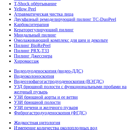
T-Shock обёртывание
Yellow Peel
Атравматическая чистка лица
Двухфазный ремоделирующий пилинг TC-DuoPeel
Карбокситерапия
Кераторегулирующий пилинг
Миндальный пилинг
Омолаживающий комплекс для шеи и декольте
Пилинг BioRePeel
Пилинг PRX-T33
Пилинг Джесснера
Хиромассаж
Видеодуоденоскопия (видео-ДДС)
Видеоколоноскопия
Видеоэзофагогастродуоденоскопия (ВЭГДС)
УЗД брюшной полости с функциональными пробами на
желчный пузырь
УЗИ брюшной аорты и ее ветви
УЗИ брюшной полости
УЗИ печени и желчного пузыря
Фиброгастродуоденоскопия (ФГДС)
Жидкостная цитология
Измерение количества околоплодных вод