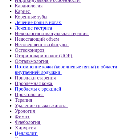
Индивидуальные особенности
Кардиология
Кариес
Коренные зубы
Лечение боли в ногах
Лечение гастрита
Неврология и мануальная терапия
Недостающий объем
Несовершенства фигуры
Остеохондроз
Оториноларинголог (ЛОР)
Офтальмология
Потемнение кожи (коричневые пятна) в области
внутренней лодыжки
Признаки старения
Проблемная кожа
Проблемы с эрекцией
Проктология
Терапия
Удаление грыжи живота
Урология
Фимоз
Флебология
Хирургия
Целлюлит