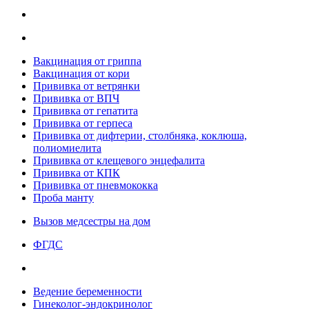
Вакцинация от гриппа
Вакцинация от кори
Прививка от ветрянки
Прививка от ВПЧ
Прививка от гепатита
Прививка от герпеса
Прививка от дифтерии, столбняка, коклюша,
полиомиелита
Прививка от клещевого энцефалита
Прививка от КПК
Прививка от пневмококка
Проба манту
Вызов медсестры на дом
ФГДС
Ведение беременности
Гинеколог-эндокринолог