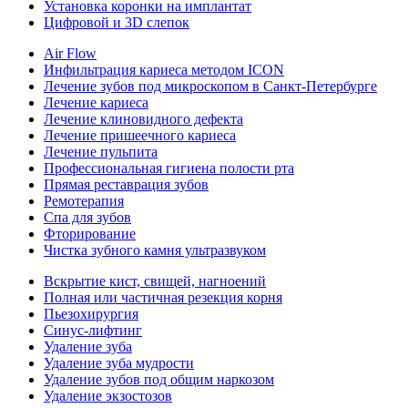
Установка коронки на имплантат
Цифровой и 3D слепок
Air Flow
Инфильтрация кариеса методом ICON
Лечение зубов под микроскопом в Санкт-Петербурге
Лечение кариеса
Лечение клиновидного дефекта
Лечение пришеечного кариеса
Лечение пульпита
Профессиональная гигиена полости рта
Прямая реставрация зубов
Ремотерапия
Спа для зубов
Фторирование
Чистка зубного камня ультразвуком
Вскрытие кист, свищей, нагноений
Полная или частичная резекция корня
Пьезохирургия
Синус-лифтинг
Удаление зуба
Удаление зуба мудрости
Удаление зубов под общим наркозом
Удаление экзостозов