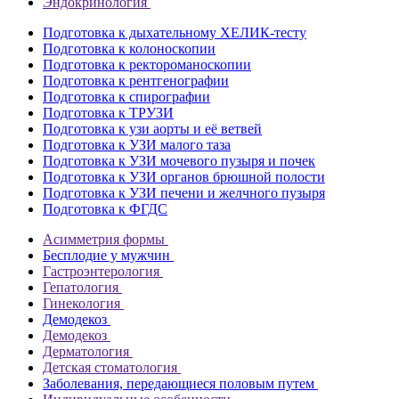
Эндокринология
Подготовка к дыхательному ХЕЛИК-тесту
Подготовка к колоноскопии
Подготовка к ректороманоскопии
Подготовка к рентгенографии
Подготовка к спирографии
Подготовка к ТРУЗИ
Подготовка к узи аорты и её ветвей
Подготовка к УЗИ малого таза
Подготовка к УЗИ мочевого пузыря и почек
Подготовка к УЗИ органов брюшной полости
Подготовка к УЗИ печени и желчного пузыря
Подготовка к ФГДС
Асимметрия формы
Бесплодие у мужчин
Гастроэнтерология
Гепатология
Гинекология
Демодекоз
Демодекоз
Дерматология
Детская стоматология
Заболевания, передающиеся половым путем