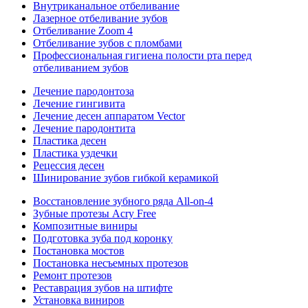
Внутриканальное отбеливание
Лазерное отбеливание зубов
Отбеливание Zoom 4
Отбеливание зубов с пломбами
Профессиональная гигиена полости рта перед
отбеливанием зубов
Лечение пародонтоза
Лечение гингивита
Лечение десен аппаратом Vector
Лечение пародонтита
Пластика десен
Пластика уздечки
Рецессия десен
Шинирование зубов гибкой керамикой
Восстановление зубного ряда All‑on‑4
Зубные протезы Acry Free
Композитные виниры
Подготовка зуба под коронку
Постановка мостов
Постановка несъемных протезов
Ремонт протезов
Реставрация зубов на штифте
Установка виниров