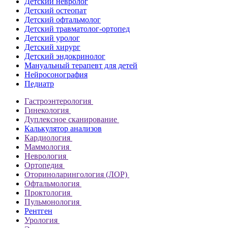
Детский невролог
Детский остеопат
Детский офтальмолог
Детский травматолог-ортопед
Детский уролог
Детский хирург
Детский эндокринолог
Мануальный терапевт для детей
Нейросонография
Педиатр
Гастроэнтерология
Гинекология
Дуплексное сканирование
Калькулятор анализов
Кардиология
Маммология
Неврология
Ортопедия
Оториноларингология (ЛОР)
Офтальмология
Проктология
Пульмонология
Рентген
Урология