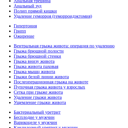
Анальная трещина
Анальный зуд
Полип прямой кишки
Удаление геморроя (геморроидэктомия)
Гипертония
Грипп
Ожирение
Вентральная грыжа живота: операция по удалению
Грыжа брюшной полости
Грыжа брюшной стенки
Грыжа внизу живота
Грыжа живота паховая
Грыжа мышц живота
Грыжи белой линии живота
Послеоперационная грыжа на животе
Пупочная грыжа живота у взрослых
Сетка при грыже живота
Удаление грыжи живота
Ущемление грыжи живота
Бактериальный уретрит
Бесплодие у мужчин
Варикоцеле у мужчин
Кандидозный уретрит у мужчин