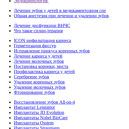
Эндокринология
Лечение зубов у детей в медикаментозном сне
Общая анестезия при лечении и удалении зубов
Лечение дисфункции ВНЧС
Что такое сплин-терапия
ICON инфильтрация кариеса
Герметизация фиссур
Исправление прикуса коренных зубов
Лечение кариеса у детей
Лечение молочных зубов
Постановка коронки, моста
Профилактика кариеса у детей
Серебрение зубов
Удаление коренных зубов
Удаление молочных зубов
Фторирование зубов
Восстановление зубов All‑on‑4
Имплантат Lenmiriot
Имплантаты JD Evolution
Имплантаты Nobel BioСare
Имплантаты Osstem
Имплантаты Straumann