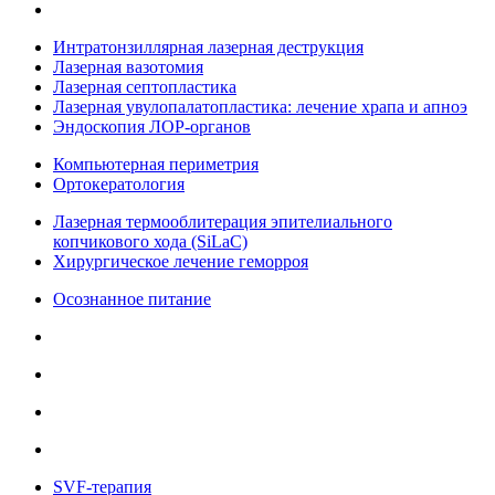
Интратонзиллярная лазерная деструкция
Лазерная вазотомия
Лазерная септопластика
Лазерная увулопалатопластика: лечение храпа и апноэ
Эндоскопия ЛОР-органов
Компьютерная периметрия
Ортокератология
Лазерная термооблитерация эпителиального
копчикового хода (SiLaC)
Хирургическое лечение геморроя
Осознанное питание
SVF-терапия