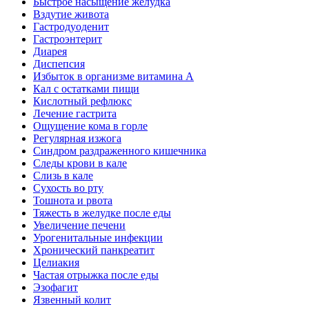
Быстрое насыщение желудка
Вздутие живота
Гастродуоденит
Гастроэнтерит
Диарея
Диспепсия
Избыток в организме витамина А
Кал с остатками пищи
Кислотный рефлюкс
Лечение гастрита
Ощущение кома в горле
Регулярная изжога
Синдром раздраженного кишечника
Следы крови в кале
Слизь в кале
Сухость во рту
Тошнота и рвота
Тяжесть в желудке после еды
Увеличение печени
Урогенитальные инфекции
Хронический панкреатит
Целиакия
Частая отрыжка после еды
Эзофагит
Язвенный колит