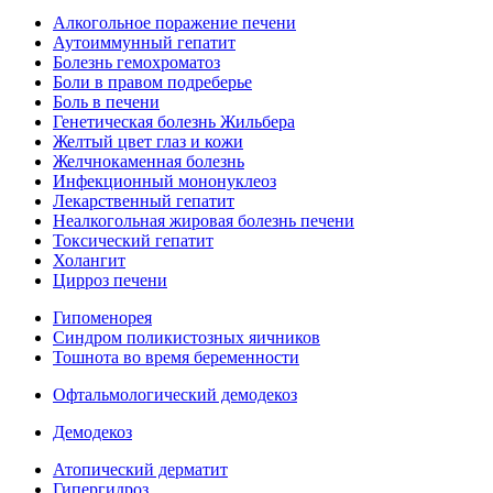
Алкогольное поражение печени
Аутоиммунный гепатит
Болезнь гемохроматоз
Боли в правом подреберье
Боль в печени
Генетическая болезнь Жильбера
Желтый цвет глаз и кожи
Желчнокаменная болезнь
Инфекционный мононуклеоз
Лекарственный гепатит
Неалкогольная жировая болезнь печени
Токсический гепатит
Холангит
Цирроз печени
Гипоменорея
Синдром поликистозных яичников
Тошнота во время беременности
Офтальмологический демодекоз
Демодекоз
Атопический дерматит
Гипергидроз