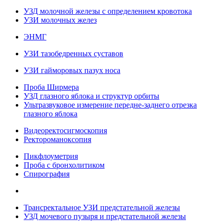
УЗД молочной железы с определением кровотока
УЗИ молочных желез
ЭНМГ
УЗИ тазобедренных суставов
УЗИ гайморовых пазух носа
Проба Ширмера
УЗД глазного яблока и структур орбиты
Ультразвуковое измерение передне-заднего отрезка
глазного яблока
Видеоректосигмоскопия
Ректороманоксопия
Пикфлоуметрия
Проба с бронхолитиком
Спирография
Трансректальное УЗИ предстательной железы
УЗД мочевого пузыря и предстательной железы