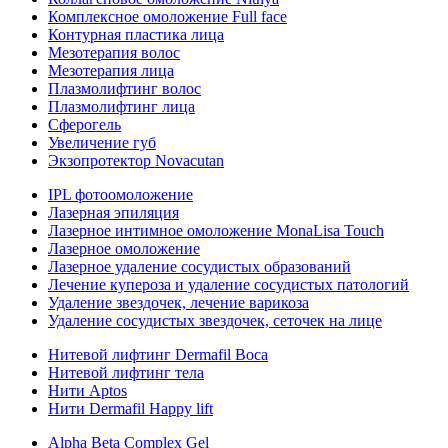
Комплексное омоложение Full face
Контурная пластика лица
Мезотерапия волос
Мезотерапия лица
Плазмолифтинг волос
Плазмолифтинг лица
Сферогель
Увеличение губ
Экзопротектор Novacutan
IPL фотоомоложение
Лазерная эпиляция
Лазерное интимное омоложение MonaLisa Touch
Лазерное омоложение
Лазерное удаление сосудистых образований
Лечение купероза и удаление сосудистых патологий
Удаление звездочек, лечение варикоза
Удаление сосудистых звездочек, сеточек на лице
Нитевой лифтинг Dermafil Boca
Нитевой лифтинг тела
Нити Aptos
Нити Dermafil Happy lift
Alpha Beta Complex Gel