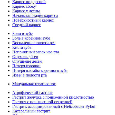
Кариес под десной
Кариес сбоку
Кариес у десны
Начальная стадия кариеса
Поверхностный кариес
Средний кариес
Боли в зубе
Боль в коренном зубе
Воспаление полости рта
Киста зуба
Неприятный запах изо рта
Опухоль дёсен
Опущение десен
Потеря коронки
Потеря пломбы коренного зуба
Язвы в полости рта
Мануальная терапия ног
Атрофический гастрит
Гастрит желудка с пониженной кислотностью
Гастрит с повышенной секрецией
Гастрит, ассоциированный с Helicobacter Pylori
Катаральный гастрит