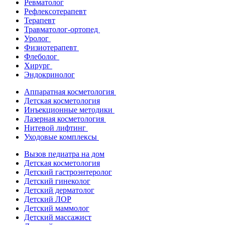
Ревматолог
Рефлексотерапевт
Терапевт
Травматолог-ортопед
Уролог
Физиотерапевт
Флеболог
Хирург
Эндокринолог
Аппаратная косметология
Детская косметология
Инъекционные методики
Лазерная косметология
Нитевой лифтинг
Уходовые комплексы
Вызов педиатра на дом
Детская косметология
Детский гастроэнтеролог
Детский гинеколог
Детский дерматолог
Детский ЛОР
Детский маммолог
Детский массажист