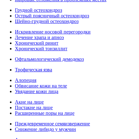
Грудной остеохондроз
Острый поясничный остеохондроз
Шейно-грудной остеохондроз
Искривление носовой перегородки
Лечение храпа и апноэ
Хронический ринит
Хронический тонзиллит
Офтальмологический демодекоз
Трофическая язва
Алопеция
Обвисание кожи на теле
Увядание кожи лица
Акне на лице
Постакне на лице
Расширенные поры на лице
Преждевременное семяизвержение
Снижение либидо у мужчин