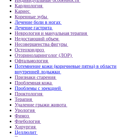
Индивидуальные особенности
Кардиология
Кариес
Коренные зубы
Лечение боли в ногах
Лечение гастрита
Неврология и мануальная терапия
Недостающий объем
Несовершенства фигуры
Остеохондроз
Оториноларинголог (ЛОР)
Офтальмология
Потемнение кожи (коричневые пятна) в области
внутренней лодыжки
Признаки старения
Проблемная кожа
Проблемы с эрекцией
Проктология
Терапия
Удаление грыжи живота
Урология
Фимоз
Флебология
Хирургия
Целлюлит