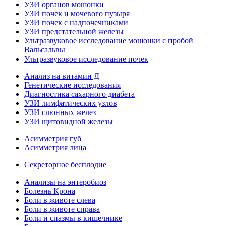
УЗИ органов мошонки
УЗИ почек и мочевого пузыря
УЗИ почек с надпочечниками
УЗИ предстательной железы
Ультразвуковое исследование мошонки с пробой
Вальсальвы
Ультразвуковое исследование почек
Анализ на витамин Д
Генетические исследования
Диагностика сахарного диабета
УЗИ лимфатических узлов
УЗИ слюнных желез
УЗИ щитовидной железы
Асимметрия губ
Асимметрия лица
Секреторное бесплодие
Анализы на энтеробиоз
Болезнь Крона
Боли в животе слева
Боли в животе справа
Боли и спазмы в кишечнике