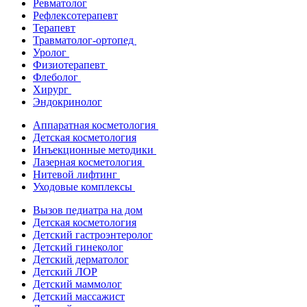
Ревматолог
Рефлексотерапевт
Терапевт
Травматолог-ортопед
Уролог
Физиотерапевт
Флеболог
Хирург
Эндокринолог
Аппаратная косметология
Детская косметология
Инъекционные методики
Лазерная косметология
Нитевой лифтинг
Уходовые комплексы
Вызов педиатра на дом
Детская косметология
Детский гастроэнтеролог
Детский гинеколог
Детский дерматолог
Детский ЛОР
Детский маммолог
Детский массажист