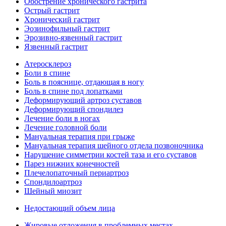
Обострение хронического гастрита
Острый гастрит
Хронический гастрит
Эозинофильный гастрит
Эрозивно-язвенный гастрит
Язвенный гастрит
Атеросклероз
Боли в спине
Боль в пояснице, отдающая в ногу
Боль в спине под лопатками
Деформирующий артроз суставов
Деформирующий спондилез
Лечение боли в ногах
Лечение головной боли
Мануальная терапия при грыже
Мануальная терапия шейного отдела позвоночника
Нарушение симметрии костей таза и его суставов
Парез нижних конечностей
Плечелопаточный периартроз
Спондилоартроз
Шейный миозит
Недостающий объем лица
Жировые отложения в проблемных местах