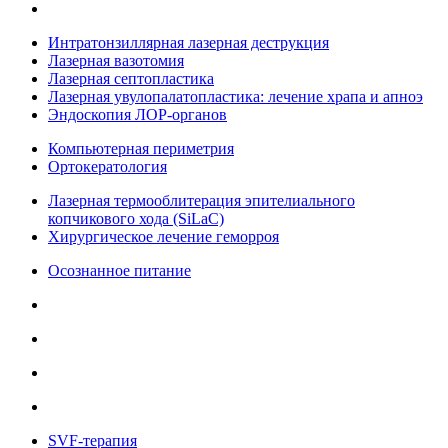
Интратонзиллярная лазерная деструкция
Лазерная вазотомия
Лазерная септопластика
Лазерная увулопалатопластика: лечение храпа и апноэ
Эндоскопия ЛОР-органов
Компьютерная периметрия
Ортокератология
Лазерная термооблитерация эпителиального
копчикового хода (SiLaC)
Хирургическое лечение геморроя
Осознанное питание
SVF-терапия