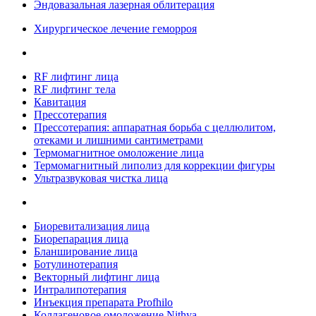
Эндовазальная лазерная облитерация
Хирургическое лечение геморроя
RF лифтинг лица
RF лифтинг тела
Кавитация
Прессотерапия
Прессотерапия: аппаратная борьба с целлюлитом,
отеками и лишними сантиметрами
Термомагнитное омоложение лица
Термомагнитный липолиз для коррекции фигуры
Ультразвуковая чистка лица
Биоревитализация лица
Биорепарация лица
Бланширование лица
Ботулинотерапия
Векторный лифтинг лица
Интралипотерапия
Инъекция препарата Profhilo
Коллагеновое омоложение Nithya