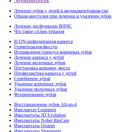
Эндокринология
Лечение зубов у детей в медикаментозном сне
Общая анестезия при лечении и удалении зубов
Лечение дисфункции ВНЧС
Что такое сплин-терапия
ICON инфильтрация кариеса
Герметизация фиссур
Исправление прикуса коренных зубов
Лечение кариеса у детей
Лечение молочных зубов
Постановка коронки, моста
Профилактика кариеса у детей
Серебрение зубов
Удаление коренных зубов
Удаление молочных зубов
Фторирование зубов
Восстановление зубов All‑on‑4
Имплантат Lenmiriot
Имплантаты JD Evolution
Имплантаты Nobel BioСare
Имплантаты Osstem
Имплантаты Straumann