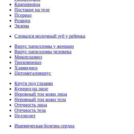
Крапивница
Постакне на теле
Псориаз
Розацеа
Экзема
Сломался молочный зуб у ребенка
Вирус папилломы у женщин
Вирус папилломы человека
Микоплазмоз
Трихомониаз
Хламидиоз
Цитомегаловирус
Круги под глазами
Купероз на лице
Неровный тон кожи лица
Неровный тон кожи тела
Отечность лица
Отечность тела
Целлюлит
Ишемическая болезнь сердца