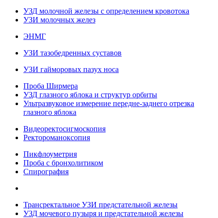
УЗД молочной железы с определением кровотока
УЗИ молочных желез
ЭНМГ
УЗИ тазобедренных суставов
УЗИ гайморовых пазух носа
Проба Ширмера
УЗД глазного яблока и структур орбиты
Ультразвуковое измерение передне-заднего отрезка
глазного яблока
Видеоректосигмоскопия
Ректороманоксопия
Пикфлоуметрия
Проба с бронхолитиком
Спирография
Трансректальное УЗИ предстательной железы
УЗД мочевого пузыря и предстательной железы