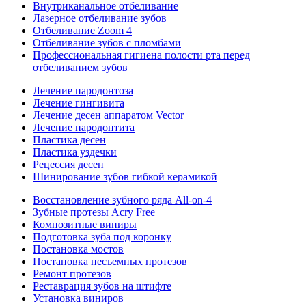
Внутриканальное отбеливание
Лазерное отбеливание зубов
Отбеливание Zoom 4
Отбеливание зубов с пломбами
Профессиональная гигиена полости рта перед
отбеливанием зубов
Лечение пародонтоза
Лечение гингивита
Лечение десен аппаратом Vector
Лечение пародонтита
Пластика десен
Пластика уздечки
Рецессия десен
Шинирование зубов гибкой керамикой
Восстановление зубного ряда All‑on‑4
Зубные протезы Acry Free
Композитные виниры
Подготовка зуба под коронку
Постановка мостов
Постановка несъемных протезов
Ремонт протезов
Реставрация зубов на штифте
Установка виниров