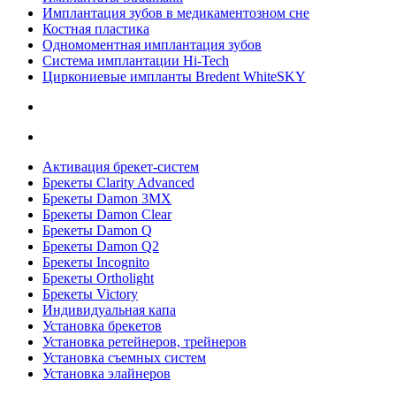
Имплантация зубов в медикаментозном сне
Костная пластика
Одномоментная имплантация зубов
Система имплантации Hi-Tech
Циркониевые импланты Bredent WhiteSKY
Активация брекет-систем
Брекеты Clarity Advanced
Брекеты Damon 3MX
Брекеты Damon Clear
Брекеты Damon Q
Брекеты Damon Q2
Брекеты Incognito
Брекеты Ortholight
Брекеты Victory
Индивидуальная капа
Установка брекетов
Установка ретейнеров, трейнеров
Установка съемных систем
Установка элайнеров