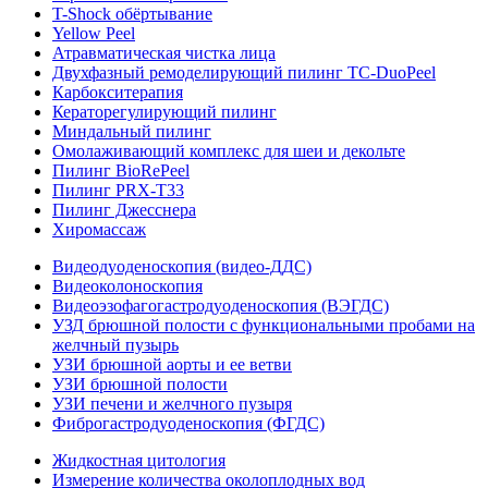
T-Shock обёртывание
Yellow Peel
Атравматическая чистка лица
Двухфазный ремоделирующий пилинг TC-DuoPeel
Карбокситерапия
Кераторегулирующий пилинг
Миндальный пилинг
Омолаживающий комплекс для шеи и декольте
Пилинг BioRePeel
Пилинг PRX-T33
Пилинг Джесснера
Хиромассаж
Видеодуоденоскопия (видео-ДДС)
Видеоколоноскопия
Видеоэзофагогастродуоденоскопия (ВЭГДС)
УЗД брюшной полости с функциональными пробами на
желчный пузырь
УЗИ брюшной аорты и ее ветви
УЗИ брюшной полости
УЗИ печени и желчного пузыря
Фиброгастродуоденоскопия (ФГДС)
Жидкостная цитология
Измерение количества околоплодных вод