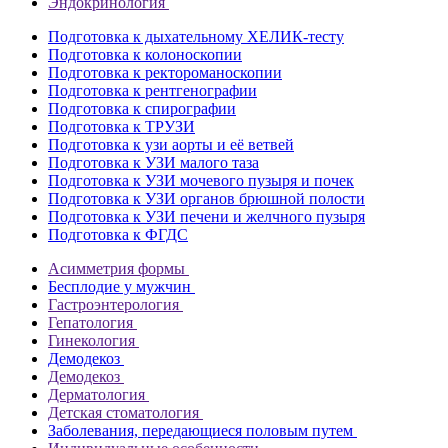
Эндокринология
Подготовка к дыхательному ХЕЛИК-тесту
Подготовка к колоноскопии
Подготовка к ректороманоскопии
Подготовка к рентгенографии
Подготовка к спирографии
Подготовка к ТРУЗИ
Подготовка к узи аорты и её ветвей
Подготовка к УЗИ малого таза
Подготовка к УЗИ мочевого пузыря и почек
Подготовка к УЗИ органов брюшной полости
Подготовка к УЗИ печени и желчного пузыря
Подготовка к ФГДС
Асимметрия формы
Бесплодие у мужчин
Гастроэнтерология
Гепатология
Гинекология
Демодекоз
Демодекоз
Дерматология
Детская стоматология
Заболевания, передающиеся половым путем