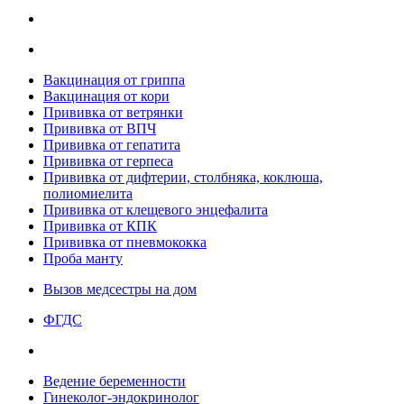
Вакцинация от гриппа
Вакцинация от кори
Прививка от ветрянки
Прививка от ВПЧ
Прививка от гепатита
Прививка от герпеса
Прививка от дифтерии, столбняка, коклюша,
полиомиелита
Прививка от клещевого энцефалита
Прививка от КПК
Прививка от пневмококка
Проба манту
Вызов медсестры на дом
ФГДС
Ведение беременности
Гинеколог-эндокринолог