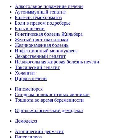
Алкогольное поражение печени
Аутоиммунный гепатит
Болезнь гемохроматоз
Боли в правом подреберье
Боль в печени
Генетическая болезнь Жильбера
Желтый цвет глаз и кожи
Желчнокаменная болезнь
Инфекционный мононуклеоз
Лекарственный гепатит
Неалкогольная жировая болезнь печени
Токсический гепатит
Холангит
Цирроз печени
Гипоменорея
Синдром поликистозных яичников
Тошнота во время беременности
Офтальмологический демодекоз
Демодекоз
Атопический дерматит
Гипергидроз