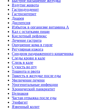
Быстрое насыщение желудка
Вздутие живота
Гастродуоденит
Гастроэнтерит
Диарея
Диспепсия
Избыток в организме витамина А
Кал с остатками пищи
Кислотный рефлюкс
Лечение гастрита
Ощущение кома в горле
Регулярная изжога
Синдром раздраженного кишечника
Следы крови в кале
Слизь в кале
Сухость во рту
Тошнота и рвота
Тяжесть в желудке после еды
Увеличение печени
Урогенитальные инфекции
Хронический панкреатит
Целиакия
Частая отрыжка после еды
Эзофагит
Язвенный колит