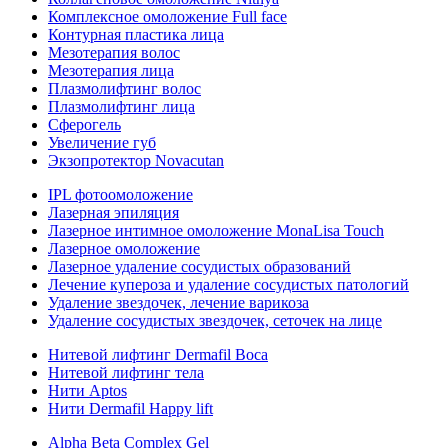
Комплексное омоложение Full face
Контурная пластика лица
Мезотерапия волос
Мезотерапия лица
Плазмолифтинг волос
Плазмолифтинг лица
Сферогель
Увеличение губ
Экзопротектор Novacutan
IPL фотоомоложение
Лазерная эпиляция
Лазерное интимное омоложение MonaLisa Touch
Лазерное омоложение
Лазерное удаление сосудистых образований
Лечение купероза и удаление сосудистых патологий
Удаление звездочек, лечение варикоза
Удаление сосудистых звездочек, сеточек на лице
Нитевой лифтинг Dermafil Boca
Нитевой лифтинг тела
Нити Aptos
Нити Dermafil Happy lift
Alpha Beta Complex Gel