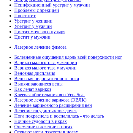
Неинфекционный уретрит у мужчин
Проблемы с эрекцией
Простатит
Уретрит у женщин
Уретрит у мужчин
Цистит мочевого пузыря
Цистит у мужчин
Лазерное лечение фимоза
Болезненные ощущения вдоль всей поверхности ног
Варикоз малого таза у женщин
Варикоз малого таза у мужчин
Венозная дисплазия
Венозная недостаточность ноги
Выпячивающиеся вены
Как лечат варикоз
Клеевая облитерация вен VenaSeal
Лазерное лечение варикоза (ЭВЛК)
Лечение варикозного расширения вен
Лечение сосудистых звездочек
Нога покраснела и воспалилась - что делать
Ночные судороги в икрах
Онемение и жжение в ногах
Отекают ноги, тяжести в ногах