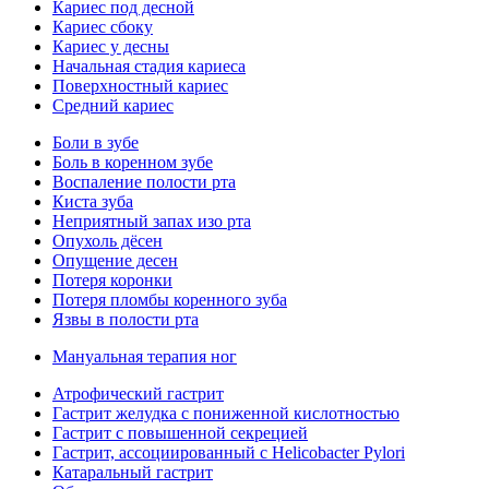
Кариес под десной
Кариес сбоку
Кариес у десны
Начальная стадия кариеса
Поверхностный кариес
Средний кариес
Боли в зубе
Боль в коренном зубе
Воспаление полости рта
Киста зуба
Неприятный запах изо рта
Опухоль дёсен
Опущение десен
Потеря коронки
Потеря пломбы коренного зуба
Язвы в полости рта
Мануальная терапия ног
Атрофический гастрит
Гастрит желудка с пониженной кислотностью
Гастрит с повышенной секрецией
Гастрит, ассоциированный с Helicobacter Pylori
Катаральный гастрит