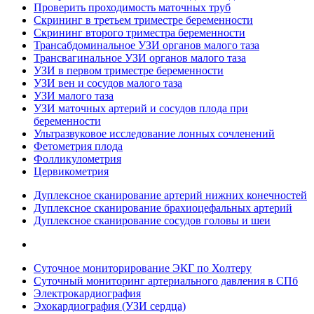
Проверить проходимость маточных труб
Скрининг в третьем триместре беременности
Скрининг второго триместра беременности
Трансабдоминальное УЗИ органов малого таза
Трансвагинальное УЗИ органов малого таза
УЗИ в первом триместре беременности
УЗИ вен и сосудов малого таза
УЗИ малого таза
УЗИ маточных артерий и сосудов плода при
беременности
Ультразвуковое исследование лонных сочленений
Фетометрия плода
Фолликулометрия
Цервикометрия
Дуплексное сканирование артерий нижних конечностей
Дуплексное сканирование брахиоцефальных артерий
Дуплексное сканирование сосудов головы и шеи
Суточное мониторирование ЭКГ по Холтеру
Суточный мониторинг артериального давления в СПб
Электрокардиография
Эхокардиография (УЗИ сердца)