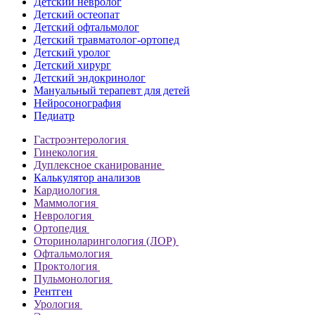
Детский невролог
Детский остеопат
Детский офтальмолог
Детский травматолог-ортопед
Детский уролог
Детский хирург
Детский эндокринолог
Мануальный терапевт для детей
Нейросонография
Педиатр
Гастроэнтерология
Гинекология
Дуплексное сканирование
Калькулятор анализов
Кардиология
Маммология
Неврология
Ортопедия
Оториноларингология (ЛОР)
Офтальмология
Проктология
Пульмонология
Рентген
Урология