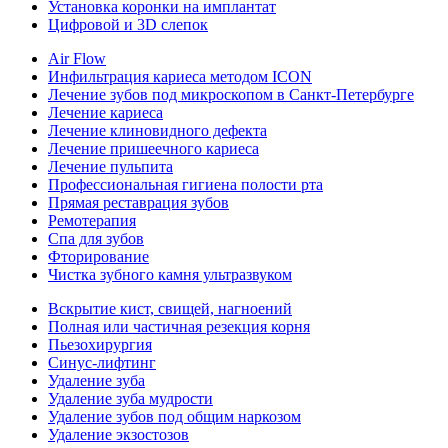
Установка коронки на имплантат
Цифровой и 3D слепок
Air Flow
Инфильтрация кариеса методом ICON
Лечение зубов под микроскопом в Санкт-Петербурге
Лечение кариеса
Лечение клиновидного дефекта
Лечение пришеечного кариеса
Лечение пульпита
Профессиональная гигиена полости рта
Прямая реставрация зубов
Ремотерапия
Спа для зубов
Фторирование
Чистка зубного камня ультразвуком
Вскрытие кист, свищей, нагноений
Полная или частичная резекция корня
Пьезохирургия
Синус-лифтинг
Удаление зуба
Удаление зуба мудрости
Удаление зубов под общим наркозом
Удаление экзостозов