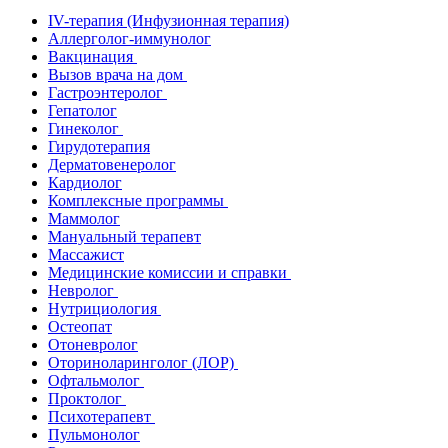
IV-терапия (Инфузионная терапия)
Аллерголог-иммунолог
Вакцинация
Вызов врача на дом
Гастроэнтеролог
Гепатолог
Гинеколог
Гирудотерапия
Дерматовенеролог
Кардиолог
Комплексные программы
Маммолог
Мануальный терапевт
Массажист
Медицинские комиссии и справки
Невролог
Нутрициология
Остеопат
Отоневролог
Оториноларинголог (ЛОР)
Офтальмолог
Проктолог
Психотерапевт
Пульмонолог