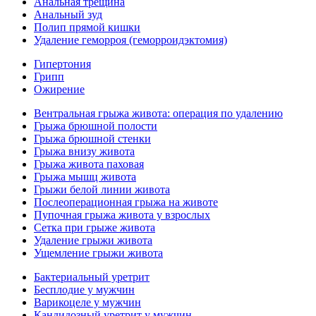
Анальная трещина
Анальный зуд
Полип прямой кишки
Удаление геморроя (геморроидэктомия)
Гипертония
Грипп
Ожирение
Вентральная грыжа живота: операция по удалению
Грыжа брюшной полости
Грыжа брюшной стенки
Грыжа внизу живота
Грыжа живота паховая
Грыжа мышц живота
Грыжи белой линии живота
Послеоперационная грыжа на животе
Пупочная грыжа живота у взрослых
Сетка при грыже живота
Удаление грыжи живота
Ущемление грыжи живота
Бактериальный уретрит
Бесплодие у мужчин
Варикоцеле у мужчин
Кандидозный уретрит у мужчин