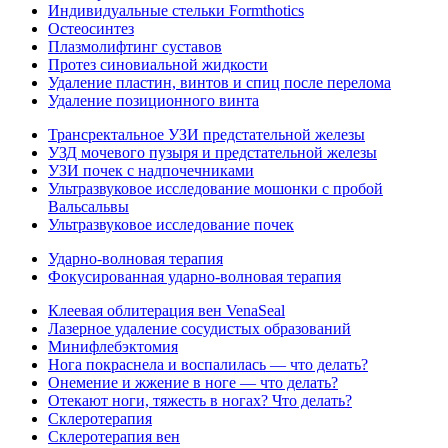
Индивидуальные стельки Formthotics
Остеосинтез
Плазмолифтинг суставов
Протез синовиальной жидкости
Удаление пластин, винтов и спиц после перелома
Удаление позиционного винта
Трансректальное УЗИ предстательной железы
УЗД мочевого пузыря и предстательной железы
УЗИ почек с надпочечниками
Ультразвуковое исследование мошонки с пробой
Вальсальвы
Ультразвуковое исследование почек
Ударно-волновая терапия
Фокусированная ударно-волновая терапия
Клеевая облитерация вен VenaSeal
Лазерное удаление сосудистых образований
Минифлебэктомия
Нога покраснела и воспалилась — что делать?
Онемение и жжение в ноге — что делать?
Отекают ноги, тяжесть в ногах? Что делать?
Склеротерапия
Склеротерапия вен