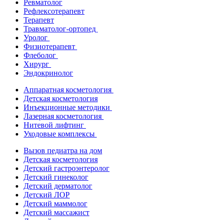
Ревматолог
Рефлексотерапевт
Терапевт
Травматолог-ортопед
Уролог
Физиотерапевт
Флеболог
Хирург
Эндокринолог
Аппаратная косметология
Детская косметология
Инъекционные методики
Лазерная косметология
Нитевой лифтинг
Уходовые комплексы
Вызов педиатра на дом
Детская косметология
Детский гастроэнтеролог
Детский гинеколог
Детский дерматолог
Детский ЛОР
Детский маммолог
Детский массажист