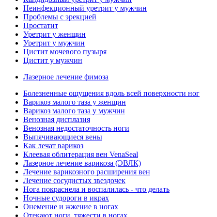
Неинфекционный уретрит у мужчин
Проблемы с эрекцией
Простатит
Уретрит у женщин
Уретрит у мужчин
Цистит мочевого пузыря
Цистит у мужчин
Лазерное лечение фимоза
Болезненные ощущения вдоль всей поверхности ног
Варикоз малого таза у женщин
Варикоз малого таза у мужчин
Венозная дисплазия
Венозная недостаточность ноги
Выпячивающиеся вены
Как лечат варикоз
Клеевая облитерация вен VenaSeal
Лазерное лечение варикоза (ЭВЛК)
Лечение варикозного расширения вен
Лечение сосудистых звездочек
Нога покраснела и воспалилась - что делать
Ночные судороги в икрах
Онемение и жжение в ногах
Отекают ноги, тяжести в ногах