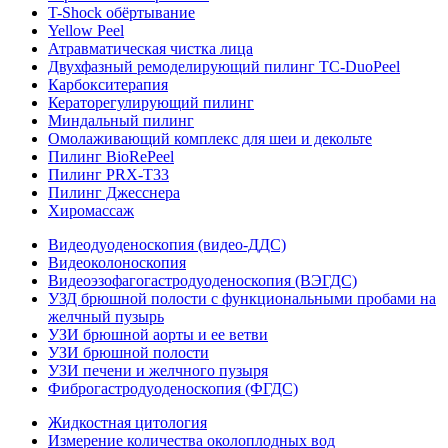
T-Shock обёртывание
Yellow Peel
Атравматическая чистка лица
Двухфазный ремоделирующий пилинг TC-DuoPeel
Карбокситерапия
Кераторегулирующий пилинг
Миндальный пилинг
Омолаживающий комплекс для шеи и декольте
Пилинг BioRePeel
Пилинг PRX-T33
Пилинг Джесснера
Хиромассаж
Видеодуоденоскопия (видео-ДДС)
Видеоколоноскопия
Видеоэзофагогастродуоденоскопия (ВЭГДС)
УЗД брюшной полости с функциональными пробами на
желчный пузырь
УЗИ брюшной аорты и ее ветви
УЗИ брюшной полости
УЗИ печени и желчного пузыря
Фиброгастродуоденоскопия (ФГДС)
Жидкостная цитология
Измерение количества околоплодных вод