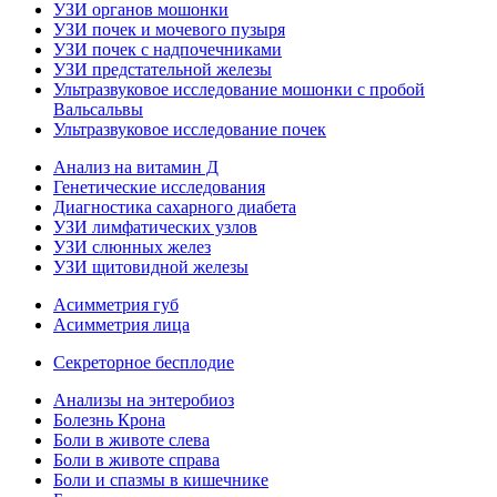
УЗИ органов мошонки
УЗИ почек и мочевого пузыря
УЗИ почек с надпочечниками
УЗИ предстательной железы
Ультразвуковое исследование мошонки с пробой
Вальсальвы
Ультразвуковое исследование почек
Анализ на витамин Д
Генетические исследования
Диагностика сахарного диабета
УЗИ лимфатических узлов
УЗИ слюнных желез
УЗИ щитовидной железы
Асимметрия губ
Асимметрия лица
Секреторное бесплодие
Анализы на энтеробиоз
Болезнь Крона
Боли в животе слева
Боли в животе справа
Боли и спазмы в кишечнике