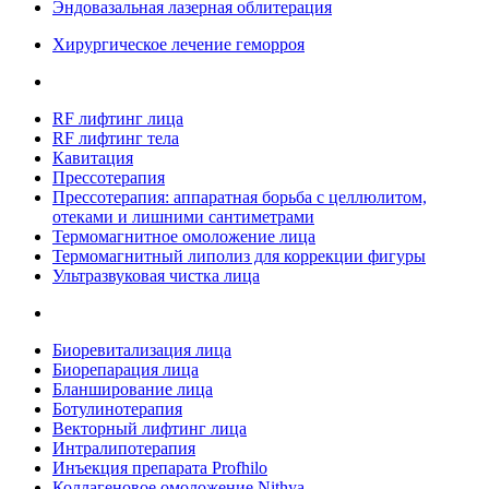
Эндовазальная лазерная облитерация
Хирургическое лечение геморроя
RF лифтинг лица
RF лифтинг тела
Кавитация
Прессотерапия
Прессотерапия: аппаратная борьба с целлюлитом,
отеками и лишними сантиметрами
Термомагнитное омоложение лица
Термомагнитный липолиз для коррекции фигуры
Ультразвуковая чистка лица
Биоревитализация лица
Биорепарация лица
Бланширование лица
Ботулинотерапия
Векторный лифтинг лица
Интралипотерапия
Инъекция препарата Profhilo
Коллагеновое омоложение Nithya