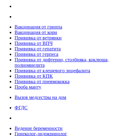
Вакцинация от гриппа
Вакцинация от кори
Прививка от ветрянки
Прививка от ВПЧ
Прививка от гепатита
Прививка от герпеса
Прививка от дифтерии, столбняка, коклюша,
полиомиелита
Прививка от клещевого энцефалита
Прививка от КПК
Прививка от пневмококка
Проба манту
Вызов медсестры на дом
ФГДС
Ведение беременности
Гинеколог-эндокринолог