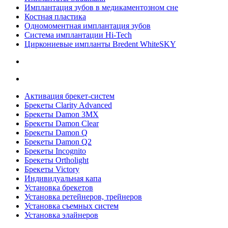
Имплантация зубов в медикаментозном сне
Костная пластика
Одномоментная имплантация зубов
Система имплантации Hi-Tech
Циркониевые импланты Bredent WhiteSKY
Активация брекет-систем
Брекеты Clarity Advanced
Брекеты Damon 3MX
Брекеты Damon Clear
Брекеты Damon Q
Брекеты Damon Q2
Брекеты Incognito
Брекеты Ortholight
Брекеты Victory
Индивидуальная капа
Установка брекетов
Установка ретейнеров, трейнеров
Установка съемных систем
Установка элайнеров