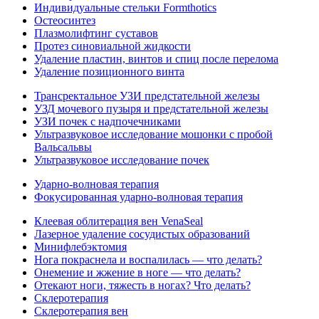
Индивидуальные стельки Formthotics
Остеосинтез
Плазмолифтинг суставов
Протез синовиальной жидкости
Удаление пластин, винтов и спиц после перелома
Удаление позиционного винта
Трансректальное УЗИ предстательной железы
УЗД мочевого пузыря и предстательной железы
УЗИ почек с надпочечниками
Ультразвуковое исследование мошонки с пробой
Вальсальвы
Ультразвуковое исследование почек
Ударно-волновая терапия
Фокусированная ударно-волновая терапия
Клеевая облитерация вен VenaSeal
Лазерное удаление сосудистых образований
Минифлебэктомия
Нога покраснела и воспалилась — что делать?
Онемение и жжение в ноге — что делать?
Отекают ноги, тяжесть в ногах? Что делать?
Склеротерапия
Склеротерапия вен