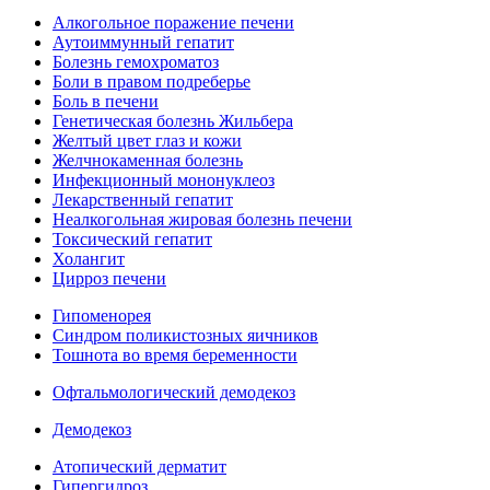
Алкогольное поражение печени
Аутоиммунный гепатит
Болезнь гемохроматоз
Боли в правом подреберье
Боль в печени
Генетическая болезнь Жильбера
Желтый цвет глаз и кожи
Желчнокаменная болезнь
Инфекционный мононуклеоз
Лекарственный гепатит
Неалкогольная жировая болезнь печени
Токсический гепатит
Холангит
Цирроз печени
Гипоменорея
Синдром поликистозных яичников
Тошнота во время беременности
Офтальмологический демодекоз
Демодекоз
Атопический дерматит
Гипергидроз