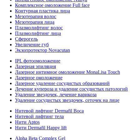
Комплексное омоложение Full face
Контурная пластика лица
Мезотерапия волос
Мезотерапия лица
Плазмолифтинг волос
Плазмолифтинг лица
Сферогель
Увеличение губ
Экзопротектор Novacutan
IPL фотоомоложение
Лазерная эпиляция
Лазерное интимное омоложение MonaLisa Touch
Лазерное омоложение
Лазерное удаление сосудистых образований
Лечение купероза и удаление сосудистых патологий
Удаление звездочек, лечение варикоза
Удаление сосудистых звездочек, сеточек на лице
Нитевой лифтинг Dermafil Boca
Нитевой лифтинг тела
Нити Aptos
Нити Dermafil Happy lift
Alpha Beta Complex Gel