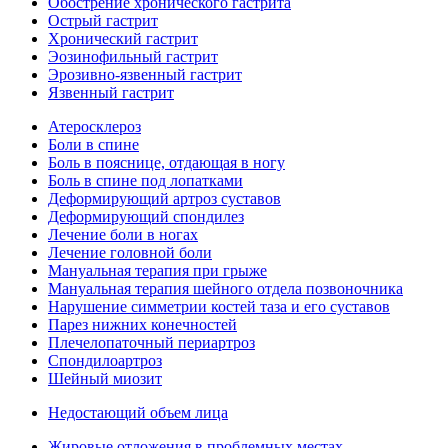
Обострение хронического гастрита
Острый гастрит
Хронический гастрит
Эозинофильный гастрит
Эрозивно-язвенный гастрит
Язвенный гастрит
Атеросклероз
Боли в спине
Боль в пояснице, отдающая в ногу
Боль в спине под лопатками
Деформирующий артроз суставов
Деформирующий спондилез
Лечение боли в ногах
Лечение головной боли
Мануальная терапия при грыже
Мануальная терапия шейного отдела позвоночника
Нарушение симметрии костей таза и его суставов
Парез нижних конечностей
Плечелопаточный периартроз
Спондилоартроз
Шейный миозит
Недостающий объем лица
Жировые отложения в проблемных местах