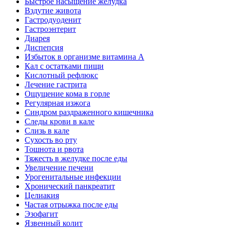
Быстрое насыщение желудка
Вздутие живота
Гастродуоденит
Гастроэнтерит
Диарея
Диспепсия
Избыток в организме витамина А
Кал с остатками пищи
Кислотный рефлюкс
Лечение гастрита
Ощущение кома в горле
Регулярная изжога
Синдром раздраженного кишечника
Следы крови в кале
Слизь в кале
Сухость во рту
Тошнота и рвота
Тяжесть в желудке после еды
Увеличение печени
Урогенитальные инфекции
Хронический панкреатит
Целиакия
Частая отрыжка после еды
Эзофагит
Язвенный колит