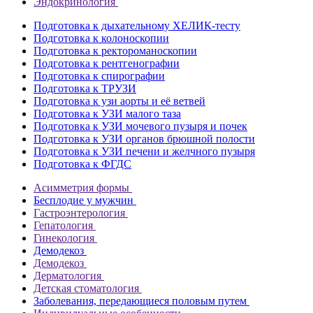
Эндокринология
Подготовка к дыхательному ХЕЛИК-тесту
Подготовка к колоноскопии
Подготовка к ректороманоскопии
Подготовка к рентгенографии
Подготовка к спирографии
Подготовка к ТРУЗИ
Подготовка к узи аорты и её ветвей
Подготовка к УЗИ малого таза
Подготовка к УЗИ мочевого пузыря и почек
Подготовка к УЗИ органов брюшной полости
Подготовка к УЗИ печени и желчного пузыря
Подготовка к ФГДС
Асимметрия формы
Бесплодие у мужчин
Гастроэнтерология
Гепатология
Гинекология
Демодекоз
Демодекоз
Дерматология
Детская стоматология
Заболевания, передающиеся половым путем