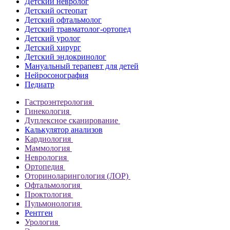
Детский невролог
Детский остеопат
Детский офтальмолог
Детский травматолог-ортопед
Детский уролог
Детский хирург
Детский эндокринолог
Мануальный терапевт для детей
Нейросонография
Педиатр
Гастроэнтерология
Гинекология
Дуплексное сканирование
Калькулятор анализов
Кардиология
Маммология
Неврология
Ортопедия
Оториноларингология (ЛОР)
Офтальмология
Проктология
Пульмонология
Рентген
Урология