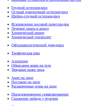
Грудной остеохондроз
Острый поясничный остеохондроз
Шейно-грудной остеохондроз
Искривление носовой перегородки
Лечение храпа и апноэ
Хронический ринит
Хронический тонзиллит
Офтальмологический демодекоз
Трофическая язва
Алопеция
Обвисание кожи на теле
Увядание кожи лица
Акне на лице
Постакне на лице
Расширенные поры на лице
Преждевременное семяизвержение
Снижение либидо у мужчин