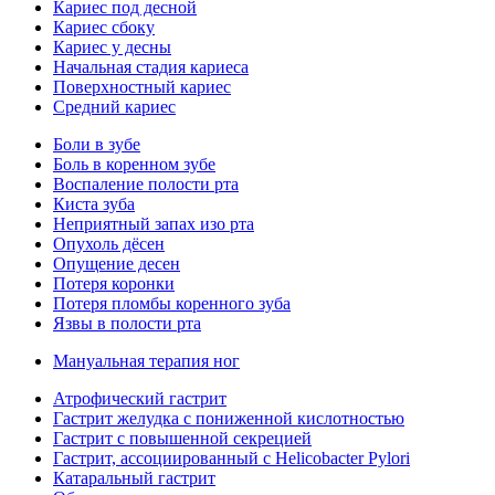
Кариес под десной
Кариес сбоку
Кариес у десны
Начальная стадия кариеса
Поверхностный кариес
Средний кариес
Боли в зубе
Боль в коренном зубе
Воспаление полости рта
Киста зуба
Неприятный запах изо рта
Опухоль дёсен
Опущение десен
Потеря коронки
Потеря пломбы коренного зуба
Язвы в полости рта
Мануальная терапия ног
Атрофический гастрит
Гастрит желудка с пониженной кислотностью
Гастрит с повышенной секрецией
Гастрит, ассоциированный с Helicobacter Pylori
Катаральный гастрит