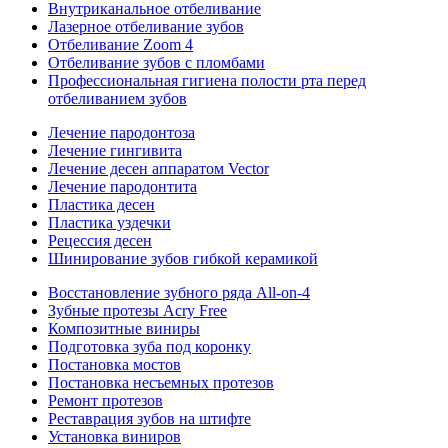
Внутриканальное отбеливание
Лазерное отбеливание зубов
Отбеливание Zoom 4
Отбеливание зубов с пломбами
Профессиональная гигиена полости рта перед
отбеливанием зубов
Лечение пародонтоза
Лечение гингивита
Лечение десен аппаратом Vector
Лечение пародонтита
Пластика десен
Пластика уздечки
Рецессия десен
Шинирование зубов гибкой керамикой
Восстановление зубного ряда All‑on‑4
Зубные протезы Acry Free
Композитные виниры
Подготовка зуба под коронку
Постановка мостов
Постановка несъемных протезов
Ремонт протезов
Реставрация зубов на штифте
Установка виниров