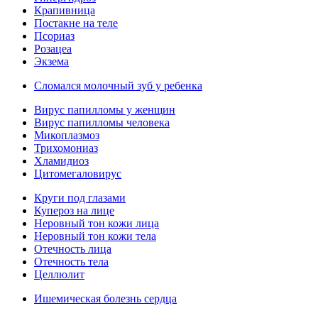
Крапивница
Постакне на теле
Псориаз
Розацеа
Экзема
Сломался молочный зуб у ребенка
Вирус папилломы у женщин
Вирус папилломы человека
Микоплазмоз
Трихомониаз
Хламидиоз
Цитомегаловирус
Круги под глазами
Купероз на лице
Неровный тон кожи лица
Неровный тон кожи тела
Отечность лица
Отечность тела
Целлюлит
Ишемическая болезнь сердца