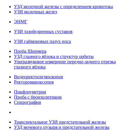
УЗД молочной железы с определением кровотока
УЗИ молочных желез
ЭНМГ
УЗИ тазобедренных суставов
УЗИ гайморовых пазух носа
Проба Ширмера
УЗД глазного яблока и структур орбиты
Ультразвуковое измерение передне-заднего отрезка
глазного яблока
Видеоректосигмоскопия
Ректороманоксопия
Пикфлоуметрия
Проба с бронхолитиком
Спирография
Трансректальное УЗИ предстательной железы
УЗД мочевого пузыря и предстательной железы