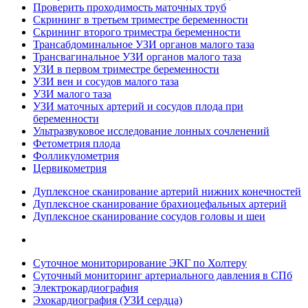
Проверить проходимость маточных труб
Скрининг в третьем триместре беременности
Скрининг второго триместра беременности
Трансабдоминальное УЗИ органов малого таза
Трансвагинальное УЗИ органов малого таза
УЗИ в первом триместре беременности
УЗИ вен и сосудов малого таза
УЗИ малого таза
УЗИ маточных артерий и сосудов плода при
беременности
Ультразвуковое исследование лонных сочленений
Фетометрия плода
Фолликулометрия
Цервикометрия
Дуплексное сканирование артерий нижних конечностей
Дуплексное сканирование брахиоцефальных артерий
Дуплексное сканирование сосудов головы и шеи
Суточное мониторирование ЭКГ по Холтеру
Суточный мониторинг артериального давления в СПб
Электрокардиография
Эхокардиография (УЗИ сердца)