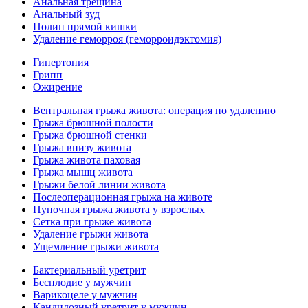
Анальная трещина
Анальный зуд
Полип прямой кишки
Удаление геморроя (геморроидэктомия)
Гипертония
Грипп
Ожирение
Вентральная грыжа живота: операция по удалению
Грыжа брюшной полости
Грыжа брюшной стенки
Грыжа внизу живота
Грыжа живота паховая
Грыжа мышц живота
Грыжи белой линии живота
Послеоперационная грыжа на животе
Пупочная грыжа живота у взрослых
Сетка при грыже живота
Удаление грыжи живота
Ущемление грыжи живота
Бактериальный уретрит
Бесплодие у мужчин
Варикоцеле у мужчин
Кандидозный уретрит у мужчин