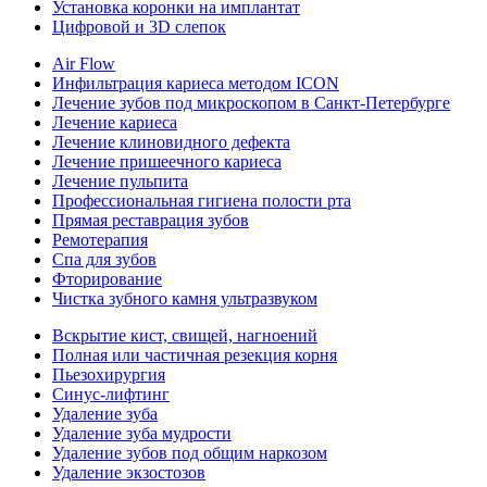
Установка коронки на имплантат
Цифровой и 3D слепок
Air Flow
Инфильтрация кариеса методом ICON
Лечение зубов под микроскопом в Санкт-Петербурге
Лечение кариеса
Лечение клиновидного дефекта
Лечение пришеечного кариеса
Лечение пульпита
Профессиональная гигиена полости рта
Прямая реставрация зубов
Ремотерапия
Спа для зубов
Фторирование
Чистка зубного камня ультразвуком
Вскрытие кист, свищей, нагноений
Полная или частичная резекция корня
Пьезохирургия
Синус-лифтинг
Удаление зуба
Удаление зуба мудрости
Удаление зубов под общим наркозом
Удаление экзостозов