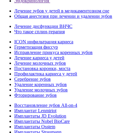
Эндокринология
Лечение зубов у детей в медикаментозном сне
Общая анестезия при лечении и удалении зубов
Лечение дисфункции ВНЧС
Что такое сплин-терапия
ICON инфильтрация кариеса
Герметизация фиссур
Исправление прикуса коренных зубов
Лечение кариеса у детей
Лечение молочных зубов
Постановка коронки, моста
Профилактика кариеса у детей
Серебрение зубов
Удаление коренных зубов
Удаление молочных зубов
Фторирование зубов
Восстановление зубов All‑on‑4
Имплантат Lenmiriot
Имплантаты JD Evolution
Имплантаты Nobel BioСare
Имплантаты Osstem
Имплантаты Straumann