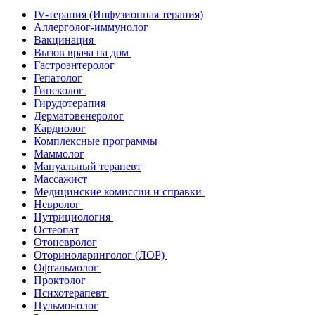
IV-терапия (Инфузионная терапия)
Аллерголог-иммунолог
Вакцинация
Вызов врача на дом
Гастроэнтеролог
Гепатолог
Гинеколог
Гирудотерапия
Дерматовенеролог
Кардиолог
Комплексные программы
Маммолог
Мануальный терапевт
Массажист
Медицинские комиссии и справки
Невролог
Нутрициология
Остеопат
Отоневролог
Оториноларинголог (ЛОР)
Офтальмолог
Проктолог
Психотерапевт
Пульмонолог