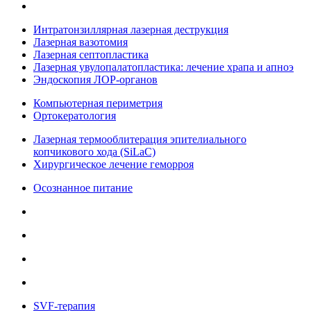
Интратонзиллярная лазерная деструкция
Лазерная вазотомия
Лазерная септопластика
Лазерная увулопалатопластика: лечение храпа и апноэ
Эндоскопия ЛОР-органов
Компьютерная периметрия
Ортокератология
Лазерная термооблитерация эпителиального
копчикового хода (SiLaC)
Хирургическое лечение геморроя
Осознанное питание
SVF-терапия