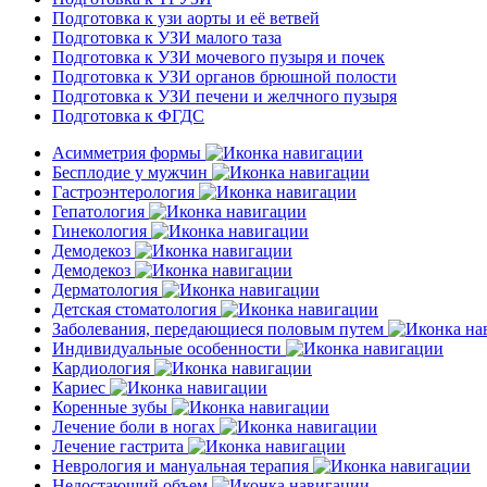
Подготовка к узи аорты и её ветвей
Подготовка к УЗИ малого таза
Подготовка к УЗИ мочевого пузыря и почек
Подготовка к УЗИ органов брюшной полости
Подготовка к УЗИ печени и желчного пузыря
Подготовка к ФГДС
Асимметрия формы
Бесплодие у мужчин
Гастроэнтерология
Гепатология
Гинекология
Демодекоз
Демодекоз
Дерматология
Детская стоматология
Заболевания, передающиеся половым путем
Индивидуальные особенности
Кардиология
Кариес
Коренные зубы
Лечение боли в ногах
Лечение гастрита
Неврология и мануальная терапия
Недостающий объем