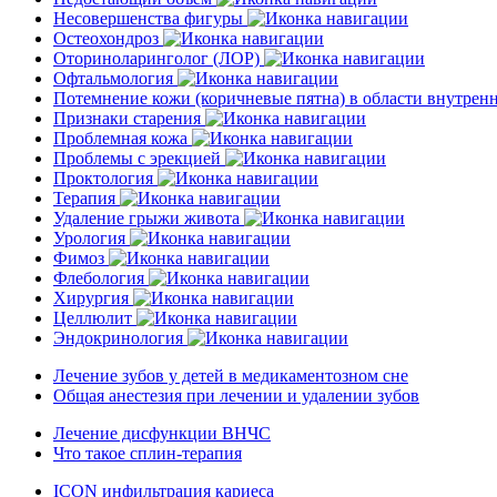
Несовершенства фигуры
Остеохондроз
Оториноларинголог (ЛОР)
Офтальмология
Потемнение кожи (коричневые пятна) в области внутре
Признаки старения
Проблемная кожа
Проблемы с эрекцией
Проктология
Терапия
Удаление грыжи живота
Урология
Фимоз
Флебология
Хирургия
Целлюлит
Эндокринология
Лечение зубов у детей в медикаментозном сне
Общая анестезия при лечении и удалении зубов
Лечение дисфункции ВНЧС
Что такое сплин-терапия
ICON инфильтрация кариеса