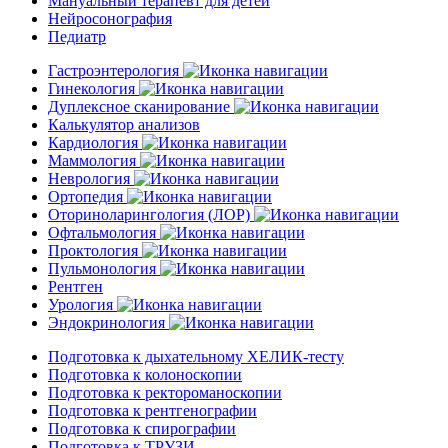
Мануальный терапевт для детей
Нейросонография
Педиатр
Гастроэнтерология
Гинекология
Дуплексное сканирование
Калькулятор анализов
Кардиология
Маммология
Неврология
Ортопедия
Оториноларингология (ЛОР)
Офтальмология
Проктология
Пульмонология
Рентген
Урология
Эндокринология
Подготовка к дыхательному ХЕЛИК-тесту
Подготовка к колоноскопии
Подготовка к ректороманоскопии
Подготовка к рентгенографии
Подготовка к спирографии
Подготовка к ТРУЗИ