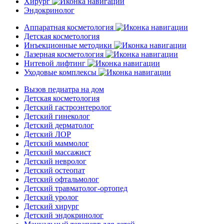
Хирург
Эндокринолог
Аппаратная косметология
Детская косметология
Инъекционные методики
Лазерная косметология
Нитевой лифтинг
Уходовые комплексы
Вызов педиатра на дом
Детская косметология
Детский гастроэнтеролог
Детский гинеколог
Детский дерматолог
Детский ЛОР
Детский маммолог
Детский массажист
Детский невролог
Детский остеопат
Детский офтальмолог
Детский травматолог-ортопед
Детский уролог
Детский хирург
Детский эндокринолог