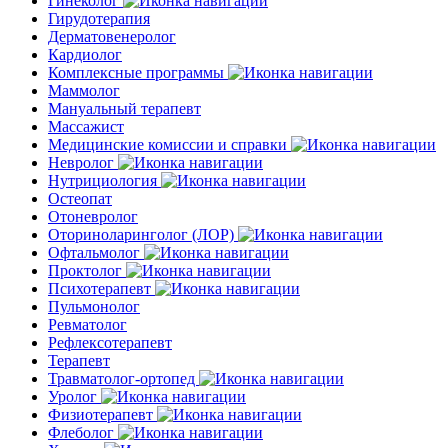
Гинеколог
Гирудотерапия
Дерматовенеролог
Кардиолог
Комплексные программы
Маммолог
Мануальный терапевт
Массажист
Медицинские комиссии и справки
Невролог
Нутрициология
Остеопат
Отоневролог
Оториноларинголог (ЛОР)
Офтальмолог
Проктолог
Психотерапевт
Пульмонолог
Ревматолог
Рефлексотерапевт
Терапевт
Травматолог-ортопед
Уролог
Физиотерапевт
Флеболог