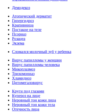
Демодекоз
Атопический дерматит
Гипергидроз
Крапивница
Постакне на теле
Псориаз
Розацеа
Экзема
Сломался молочный зуб у ребенка
Вирус папилломы у женщин
Вирус папилломы человека
Микоплазмоз
Трихомониаз
Хламидиоз
Цитомегаловирус
Круги под глазами
Купероз на лице
Неровный тон кожи лица
Неровный тон кожи тела
Отечность лица