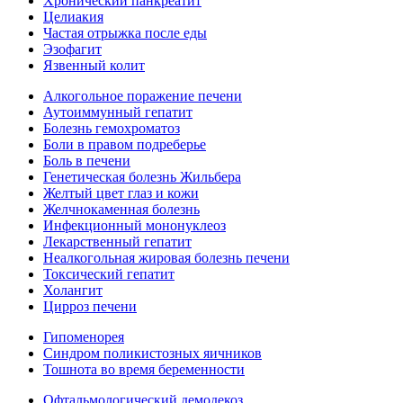
Хронический панкреатит
Целиакия
Частая отрыжка после еды
Эзофагит
Язвенный колит
Алкогольное поражение печени
Аутоиммунный гепатит
Болезнь гемохроматоз
Боли в правом подреберье
Боль в печени
Генетическая болезнь Жильбера
Желтый цвет глаз и кожи
Желчнокаменная болезнь
Инфекционный мононуклеоз
Лекарственный гепатит
Неалкогольная жировая болезнь печени
Токсический гепатит
Холангит
Цирроз печени
Гипоменорея
Синдром поликистозных яичников
Тошнота во время беременности
Офтальмологический демодекоз