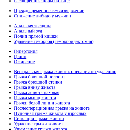
Расширенные поры на лице
Преждевременное семяизвержение
Снижение либидо у мужчин
Анальная трещина
Анальный зуд
Полип прямой кишки
Удаление геморроя (геморроидэктомия)
Гипертония
Грипп
Ожирение
Вентральная грыжа живота: операция по удалению
Грыжа брюшной полости
Грыжа брюшной стенки
Грыжа внизу живота
Грыжа живота паховая
Грыжа мышц живота
Грыжи белой линии живота
Послеоперационная грыжа на животе
Пупочная грыжа живота у взрослых
Сетка при грыже живота
Удаление грыжи живота
Ущемление грыжи живота