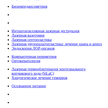
Биоимпедансометрия
Интратонзиллярная лазерная деструкция
Лазерная вазотомия
Лазерная септопластика
Лазерная увулопалатопластика: лечение храпа и апноэ
Эндоскопия ЛОР-органов
Компьютерная периметрия
Ортокератология
Лазерная термооблитерация эпителиального
копчикового хода (SiLaC)
Хирургическое лечение геморроя
Осознанное питание