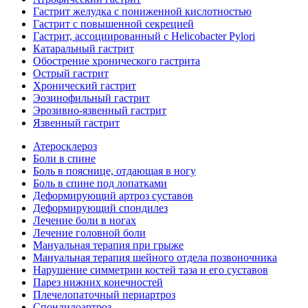
Гастрит желудка с пониженной кислотностью
Гастрит с повышенной секрецией
Гастрит, ассоциированный с Helicobacter Pylori
Катаральный гастрит
Обострение хронического гастрита
Острый гастрит
Хронический гастрит
Эозинофильный гастрит
Эрозивно-язвенный гастрит
Язвенный гастрит
Атеросклероз
Боли в спине
Боль в пояснице, отдающая в ногу
Боль в спине под лопатками
Деформирующий артроз суставов
Деформирующий спондилез
Лечение боли в ногах
Лечение головной боли
Мануальная терапия при грыже
Мануальная терапия шейного отдела позвоночника
Нарушение симметрии костей таза и его суставов
Парез нижних конечностей
Плечелопаточный периартроз
Спондилоартроз