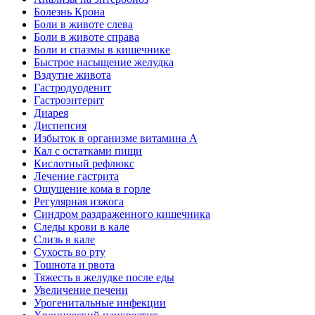
Болезнь Крона
Боли в животе слева
Боли в животе справа
Боли и спазмы в кишечнике
Быстрое насыщение желудка
Вздутие живота
Гастродуоденит
Гастроэнтерит
Диарея
Диспепсия
Избыток в организме витамина А
Кал с остатками пищи
Кислотный рефлюкс
Лечение гастрита
Ощущение кома в горле
Регулярная изжога
Синдром раздраженного кишечника
Следы крови в кале
Слизь в кале
Сухость во рту
Тошнота и рвота
Тяжесть в желудке после еды
Увеличение печени
Урогенитальные инфекции