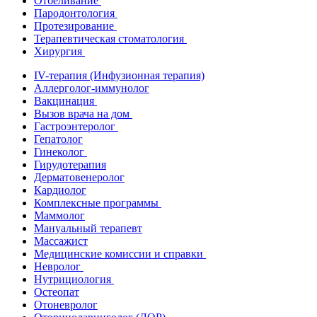
Отбеливание
Пародонтология
Протезирование
Терапевтическая стоматология
Хирургия
IV-терапия (Инфузионная терапия)
Аллерголог-иммунолог
Вакцинация
Вызов врача на дом
Гастроэнтеролог
Гепатолог
Гинеколог
Гирудотерапия
Дерматовенеролог
Кардиолог
Комплексные программы
Маммолог
Мануальный терапевт
Массажист
Медицинские комиссии и справки
Невролог
Нутрициология
Остеопат
Отоневролог