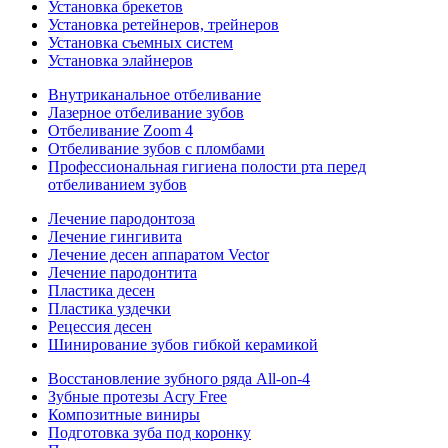
Установка брекетов
Установка ретейнеров, трейнеров
Установка съемных систем
Установка элайнеров
Внутриканальное отбеливание
Лазерное отбеливание зубов
Отбеливание Zoom 4
Отбеливание зубов с пломбами
Профессиональная гигиена полости рта перед
отбеливанием зубов
Лечение пародонтоза
Лечение гингивита
Лечение десен аппаратом Vector
Лечение пародонтита
Пластика десен
Пластика уздечки
Рецессия десен
Шинирование зубов гибкой керамикой
Восстановление зубного ряда All‑on‑4
Зубные протезы Acry Free
Композитные виниры
Подготовка зуба под коронку