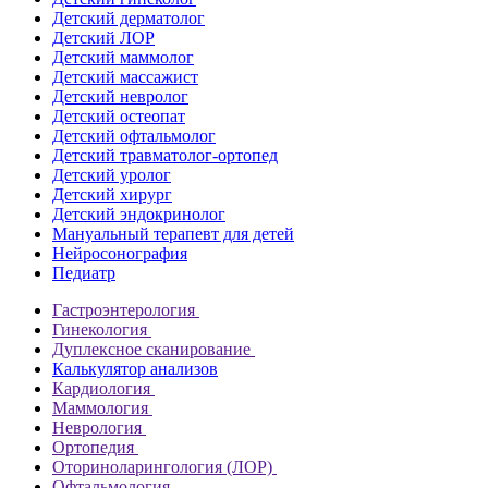
Детский дерматолог
Детский ЛОР
Детский маммолог
Детский массажист
Детский невролог
Детский остеопат
Детский офтальмолог
Детский травматолог-ортопед
Детский уролог
Детский хирург
Детский эндокринолог
Мануальный терапевт для детей
Нейросонография
Педиатр
Гастроэнтерология
Гинекология
Дуплексное сканирование
Калькулятор анализов
Кардиология
Маммология
Неврология
Ортопедия
Оториноларингология (ЛОР)
Офтальмология