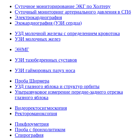
Суточное мониторирование ЭКГ по Холтеру
Суточный мониторинг артериального давления в СПб
Электрокардиография
Эхокардиография (УЗИ сердца)
УЗД молочной железы с определением кровотока
УЗИ молочных желез
ЭНМГ
УЗИ тазобедренных суставов
УЗИ гайморовых пазух носа
Проба Ширмера
УЗД глазного яблока и структур орбиты
Ультразвуковое измерение передне-заднего отрезка
глазного яблока
Видеоректосигмоскопия
Ректороманоксопия
Пикфлоуметрия
Проба с бронхолитиком
Спирография