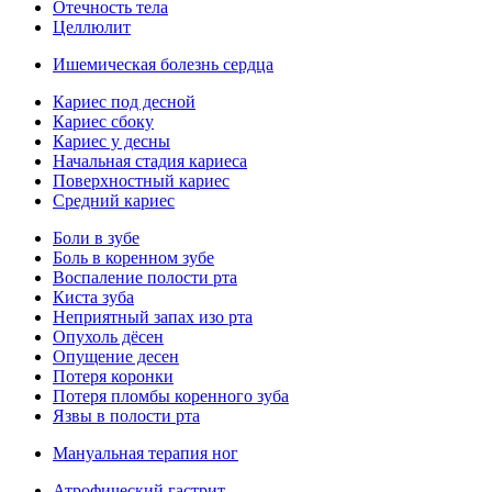
Отечность тела
Целлюлит
Ишемическая болезнь сердца
Кариес под десной
Кариес сбоку
Кариес у десны
Начальная стадия кариеса
Поверхностный кариес
Средний кариес
Боли в зубе
Боль в коренном зубе
Воспаление полости рта
Киста зуба
Неприятный запах изо рта
Опухоль дёсен
Опущение десен
Потеря коронки
Потеря пломбы коренного зуба
Язвы в полости рта
Мануальная терапия ног
Атрофический гастрит