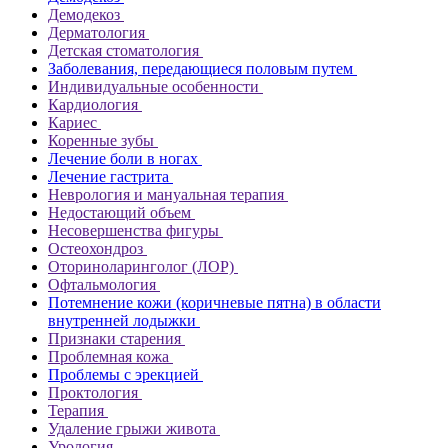
Демодекоз
Дерматология
Детская стоматология
Заболевания, передающиеся половым путем
Индивидуальные особенности
Кардиология
Кариес
Коренные зубы
Лечение боли в ногах
Лечение гастрита
Неврология и мануальная терапия
Недостающий объем
Несовершенства фигуры
Остеохондроз
Оториноларинголог (ЛОР)
Офтальмология
Потемнение кожи (коричневые пятна) в области
внутренней лодыжки
Признаки старения
Проблемная кожа
Проблемы с эрекцией
Проктология
Терапия
Удаление грыжи живота
Урология