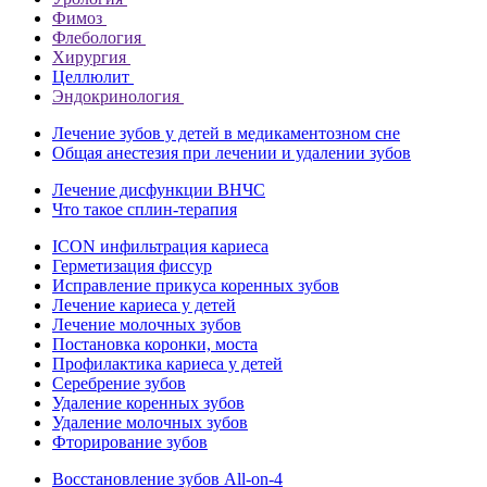
Фимоз
Флебология
Хирургия
Целлюлит
Эндокринология
Лечение зубов у детей в медикаментозном сне
Общая анестезия при лечении и удалении зубов
Лечение дисфункции ВНЧС
Что такое сплин-терапия
ICON инфильтрация кариеса
Герметизация фиссур
Исправление прикуса коренных зубов
Лечение кариеса у детей
Лечение молочных зубов
Постановка коронки, моста
Профилактика кариеса у детей
Серебрение зубов
Удаление коренных зубов
Удаление молочных зубов
Фторирование зубов
Восстановление зубов All‑on‑4