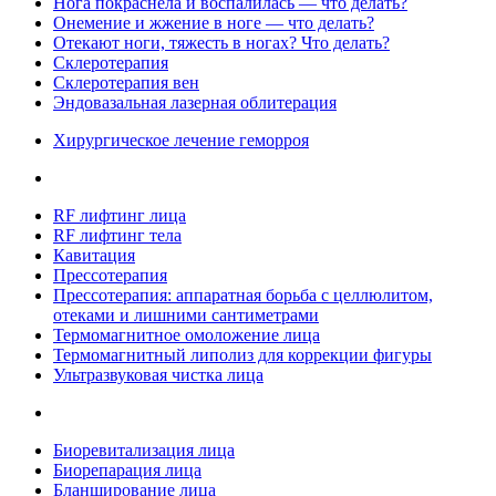
Нога покраснела и воспалилась — что делать?
Онемение и жжение в ноге — что делать?
Отекают ноги, тяжесть в ногах? Что делать?
Склеротерапия
Склеротерапия вен
Эндовазальная лазерная облитерация
Хирургическое лечение геморроя
RF лифтинг лица
RF лифтинг тела
Кавитация
Прессотерапия
Прессотерапия: аппаратная борьба с целлюлитом,
отеками и лишними сантиметрами
Термомагнитное омоложение лица
Термомагнитный липолиз для коррекции фигуры
Ультразвуковая чистка лица
Биоревитализация лица
Биорепарация лица
Бланширование лица