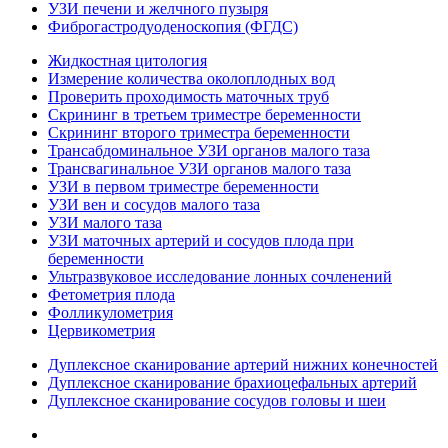
УЗИ печени и желчного пузыря
Фиброгастродуоденоскопия (ФГДС)
Жидкостная цитология
Измерение количества околоплодных вод
Проверить проходимость маточных труб
Скрининг в третьем триместре беременности
Скрининг второго триместра беременности
Трансабдоминальное УЗИ органов малого таза
Трансвагинальное УЗИ органов малого таза
УЗИ в первом триместре беременности
УЗИ вен и сосудов малого таза
УЗИ малого таза
УЗИ маточных артерий и сосудов плода при
беременности
Ультразвуковое исследование лонных сочленений
Фетометрия плода
Фолликулометрия
Цервикометрия
Дуплексное сканирование артерий нижних конечностей
Дуплексное сканирование брахиоцефальных артерий
Дуплексное сканирование сосудов головы и шеи