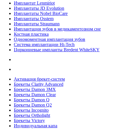
Имплантат Lenmiriot
Имплантаты JD Evolution
Имплантаты Nobel BioСare
Имплантаты Osstem
Имплантаты Straumann
Имплантация зубов в медикаментозном сне
Костная пластика
Одномоментная имплантация зубов
Система имплантации Hi-Tech
Циркониевые импланты Bredent WhiteSKY
Активация брекет-систем
Брекеты Clarity Advanced
Брекеты Damon 3MX
Брекеты Damon Clear
Брекеты Damon Q
Брекеты Damon Q2
Брекеты Incognito
Брекеты Ortholight
Брекеты Victory
Индивидуальная капа