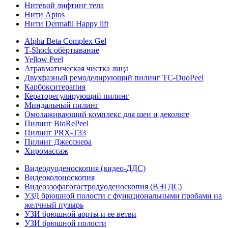
Нитевой лифтинг тела
Нити Aptos
Нити Dermafil Happy lift
Alpha Beta Complex Gel
T-Shock обёртывание
Yellow Peel
Атравматическая чистка лица
Двухфазный ремоделирующий пилинг TC-DuoPeel
Карбокситерапия
Кераторегулирующий пилинг
Миндальный пилинг
Омолаживающий комплекс для шеи и декольте
Пилинг BioRePeel
Пилинг PRX-T33
Пилинг Джесснера
Хиромассаж
Видеодуоденоскопия (видео-ДДС)
Видеоколоноскопия
Видеоэзофагогастродуоденоскопия (ВЭГДС)
УЗД брюшной полости с функциональными пробами на
желчный пузырь
УЗИ брюшной аорты и ее ветви
УЗИ брюшной полости