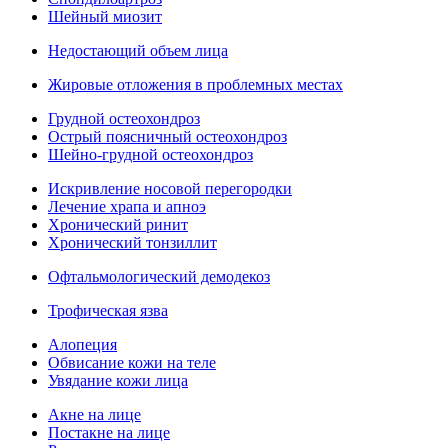
Шейный миозит
Недостающий объем лица
Жировые отложения в проблемных местах
Грудной остеохондроз
Острый поясничный остеохондроз
Шейно-грудной остеохондроз
Искривление носовой перегородки
Лечение храпа и апноэ
Хронический ринит
Хронический тонзиллит
Офтальмологический демодекоз
Трофическая язва
Алопеция
Обвисание кожи на теле
Увядание кожи лица
Акне на лице
Постакне на лице