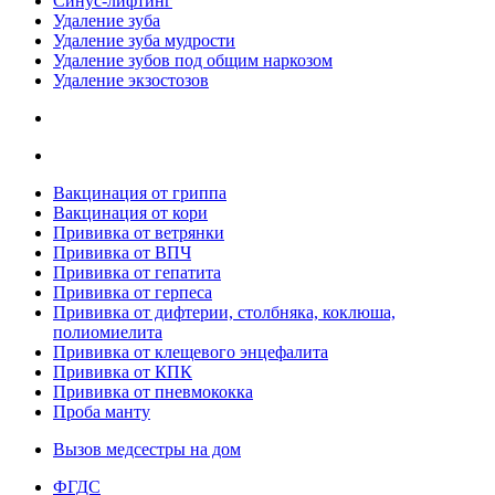
Синус-лифтинг
Удаление зуба
Удаление зуба мудрости
Удаление зубов под общим наркозом
Удаление экзостозов
Вакцинация от гриппа
Вакцинация от кори
Прививка от ветрянки
Прививка от ВПЧ
Прививка от гепатита
Прививка от герпеса
Прививка от дифтерии, столбняка, коклюша,
полиомиелита
Прививка от клещевого энцефалита
Прививка от КПК
Прививка от пневмококка
Проба манту
Вызов медсестры на дом
ФГДС