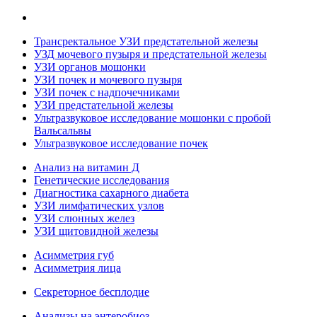
Трансректальное УЗИ предстательной железы
УЗД мочевого пузыря и предстательной железы
УЗИ органов мошонки
УЗИ почек и мочевого пузыря
УЗИ почек с надпочечниками
УЗИ предстательной железы
Ультразвуковое исследование мошонки с пробой
Вальсальвы
Ультразвуковое исследование почек
Анализ на витамин Д
Генетические исследования
Диагностика сахарного диабета
УЗИ лимфатических узлов
УЗИ слюнных желез
УЗИ щитовидной железы
Асимметрия губ
Асимметрия лица
Секреторное бесплодие
Анализы на энтеробиоз