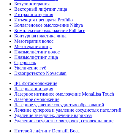
Ботулинотерапия
Векторный лифтинг лица
Интралипотерапия
Инъекция препарата Profhilo
Коллагеновое омоложение Nithya
Комплексное омоложение Full face
Контурная пластика лица
Мезотерапия волос
Мезотерапия лица
Плазмолифтинг волос
Плазмолифтинг лица
Сферогель
Увеличение губ
Экзопротектор Novacutan
IPL фотоомоложение
Лазерная эпиляция
Лазерное интимное омоложение MonaLisa Touch
Лазерное омоложение
Лазерное удаление сосудистых образований
Лечение купероза и удаление сосудистых патологий
Удаление звездочек, лечение варикоза
Удаление сосудистых звездочек, сеточек на лице
Нитевой лифтинг Dermafil Boca