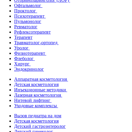
Оториноларинголог (ЛОР)
Офтальмолог
Проктолог
Психотерапевт
Пульмонолог
Ревматолог
Рефлексотерапевт
Терапевт
Травматолог-ортопед
Уролог
Физиотерапевт
Флеболог
Хирург
Эндокринолог
Аппаратная косметология
Детская косметология
Инъекционные методики
Лазерная косметология
Нитевой лифтинг
Уходовые комплексы
Вызов педиатра на дом
Детская косметология
Детский гастроэнтеролог
Детский гинеколог