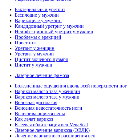
Бактериальный уретрит
Бесплодие у мужчин
Варикоцеле у мужчин
Кандидозный уретрит у мужчин
Неинфекционный уретрит у мужчин
Проблемы с эрекцией
Простатит
Уретрит у женщин
Уретрит у мужчин
Цистит мочевого пузыря
Цистит у мужчин
Лазерное лечение фимоза
Болезненные ощущения вдоль всей поверхности ног
Варикоз малого таза у женщин
Варикоз малого таза у мужчин
Венозная дисплазия
Венозная недостаточность ноги
Выпячивающиеся вены
Как лечат варикоз
Клеевая облитерация вен VenaSeal
Лазерное лечение варикоза (ЭВЛК)
Лечение варикозного расширения вен