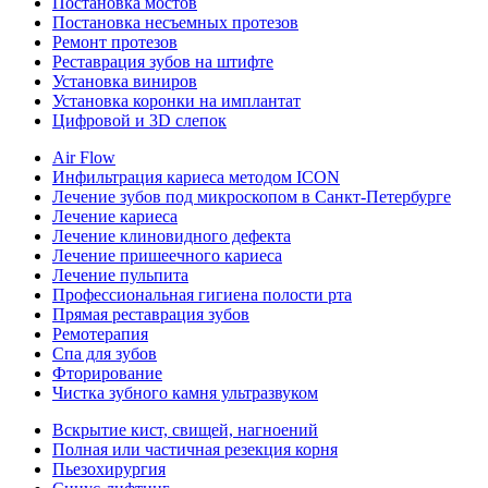
Постановка мостов
Постановка несъемных протезов
Ремонт протезов
Реставрация зубов на штифте
Установка виниров
Установка коронки на имплантат
Цифровой и 3D слепок
Air Flow
Инфильтрация кариеса методом ICON
Лечение зубов под микроскопом в Санкт-Петербурге
Лечение кариеса
Лечение клиновидного дефекта
Лечение пришеечного кариеса
Лечение пульпита
Профессиональная гигиена полости рта
Прямая реставрация зубов
Ремотерапия
Спа для зубов
Фторирование
Чистка зубного камня ультразвуком
Вскрытие кист, свищей, нагноений
Полная или частичная резекция корня
Пьезохирургия