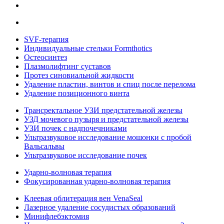
SVF-терапия
Индивидуальные стельки Formthotics
Остеосинтез
Плазмолифтинг суставов
Протез синовиальной жидкости
Удаление пластин, винтов и спиц после перелома
Удаление позиционного винта
Трансректальное УЗИ предстательной железы
УЗД мочевого пузыря и предстательной железы
УЗИ почек с надпочечниками
Ультразвуковое исследование мошонки с пробой
Вальсальвы
Ультразвуковое исследование почек
Ударно-волновая терапия
Фокусированная ударно-волновая терапия
Клеевая облитерация вен VenaSeal
Лазерное удаление сосудистых образований
Минифлебэктомия