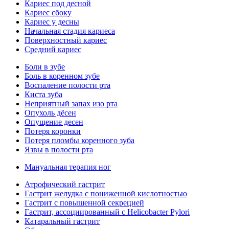
Кариес под десной
Кариес сбоку
Кариес у десны
Начальная стадия кариеса
Поверхностный кариес
Средний кариес
Боли в зубе
Боль в коренном зубе
Воспаление полости рта
Киста зуба
Неприятный запах изо рта
Опухоль дёсен
Опущение десен
Потеря коронки
Потеря пломбы коренного зуба
Язвы в полости рта
Мануальная терапия ног
Атрофический гастрит
Гастрит желудка с пониженной кислотностью
Гастрит с повышенной секрецией
Гастрит, ассоциированный с Helicobacter Pylori
Катаральный гастрит