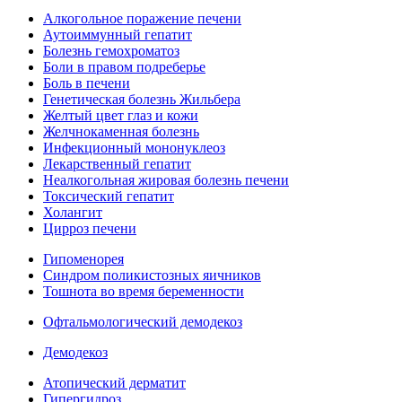
Алкогольное поражение печени
Аутоиммунный гепатит
Болезнь гемохроматоз
Боли в правом подреберье
Боль в печени
Генетическая болезнь Жильбера
Желтый цвет глаз и кожи
Желчнокаменная болезнь
Инфекционный мононуклеоз
Лекарственный гепатит
Неалкогольная жировая болезнь печени
Токсический гепатит
Холангит
Цирроз печени
Гипоменорея
Синдром поликистозных яичников
Тошнота во время беременности
Офтальмологический демодекоз
Демодекоз
Атопический дерматит
Гипергидроз