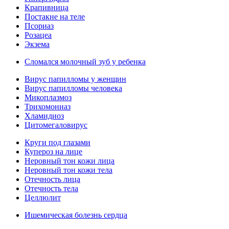
Крапивница
Постакне на теле
Псориаз
Розацеа
Экзема
Сломался молочный зуб у ребенка
Вирус папилломы у женщин
Вирус папилломы человека
Микоплазмоз
Трихомониаз
Хламидиоз
Цитомегаловирус
Круги под глазами
Купероз на лице
Неровный тон кожи лица
Неровный тон кожи тела
Отечность лица
Отечность тела
Целлюлит
Ишемическая болезнь сердца