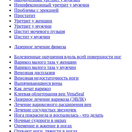
Неинфекционный уретрит у мужчин
Проблемы с эрекцией
Простатит
Уретрит у женщин
Уретрит у мужчин
Цистит мочевого пузыря
Цистит у мужчин
Лазерное лечение фимоза
Болезненные ощущения вдоль всей поверхности ног
Варикоз малого таза у женщин
Варикоз малого таза у мужчин
Венозная дисплазия
Венозная недостаточность ноги
Выпячивающиеся вены
Как лечат варикоз
Клеевая облитерация вен VenaSeal
Лазерное лечение варикоза (ЭВЛК)
Лечение варикозного расширения вен
Лечение сосудистых звездочек
Нога покраснела и воспалилась - что делать
Ночные судороги в икрах
Онемение и жжение в ногах
Отекают ноги, тяжести в ногах