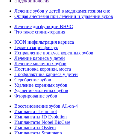
Эндокринология
Лечение зубов у детей в медикаментозном сне
Общая анестезия при лечении и удалении зубов
Лечение дисфункции ВНЧС
Что такое сплин-терапия
ICON инфильтрация кариеса
Герметизация фиссур
Исправление прикуса коренных зубов
Лечение кариеса у детей
Лечение молочных зубов
Постановка коронки, моста
Профилактика кариеса у детей
Серебрение зубов
Удаление коренных зубов
Удаление молочных зубов
Фторирование зубов
Восстановление зубов All‑on‑4
Имплантат Lenmiriot
Имплантаты JD Evolution
Имплантаты Nobel BioСare
Имплантаты Osstem
Имплантаты Straumann