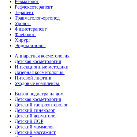
Ревматолог
Рефлексотерапевт
Терапевт
Травматолог-ортопед
Уролог
Физиотерапевт
Флеболог
Хирург
Эндокринолог
Аппаратная косметология
Детская косметология
Инъекционные методики
Лазерная косметология
Нитевой лифтинг
Уходовые комплексы
Вызов педиатра на дом
Детская косметология
Детский гастроэнтеролог
Детский гинеколог
Детский дерматолог
Детский ЛОР
Детский маммолог
Детский массажист