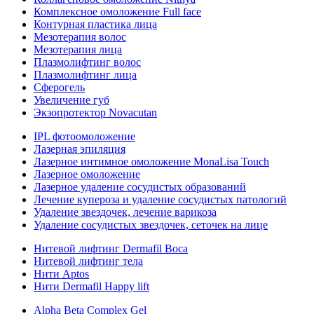
Комплексное омоложение Full face
Контурная пластика лица
Мезотерапия волос
Мезотерапия лица
Плазмолифтинг волос
Плазмолифтинг лица
Сферогель
Увеличение губ
Экзопротектор Novacutan
IPL фотоомоложение
Лазерная эпиляция
Лазерное интимное омоложение MonaLisa Touch
Лазерное омоложение
Лазерное удаление сосудистых образований
Лечение купероза и удаление сосудистых патологий
Удаление звездочек, лечение варикоза
Удаление сосудистых звездочек, сеточек на лице
Нитевой лифтинг Dermafil Boca
Нитевой лифтинг тела
Нити Aptos
Нити Dermafil Happy lift
Alpha Beta Complex Gel