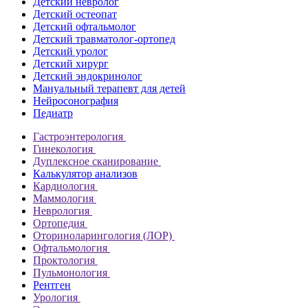
Детский невролог
Детский остеопат
Детский офтальмолог
Детский травматолог-ортопед
Детский уролог
Детский хирург
Детский эндокринолог
Мануальный терапевт для детей
Нейросонография
Педиатр
Гастроэнтерология
Гинекология
Дуплексное сканирование
Калькулятор анализов
Кардиология
Маммология
Неврология
Ортопедия
Оториноларингология (ЛОР)
Офтальмология
Проктология
Пульмонология
Рентген
Урология