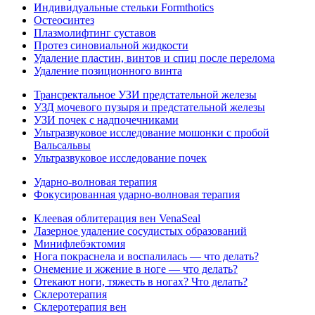
Индивидуальные стельки Formthotics
Остеосинтез
Плазмолифтинг суставов
Протез синовиальной жидкости
Удаление пластин, винтов и спиц после перелома
Удаление позиционного винта
Трансректальное УЗИ предстательной железы
УЗД мочевого пузыря и предстательной железы
УЗИ почек с надпочечниками
Ультразвуковое исследование мошонки с пробой
Вальсальвы
Ультразвуковое исследование почек
Ударно-волновая терапия
Фокусированная ударно-волновая терапия
Клеевая облитерация вен VenaSeal
Лазерное удаление сосудистых образований
Минифлебэктомия
Нога покраснела и воспалилась — что делать?
Онемение и жжение в ноге — что делать?
Отекают ноги, тяжесть в ногах? Что делать?
Склеротерапия
Склеротерапия вен