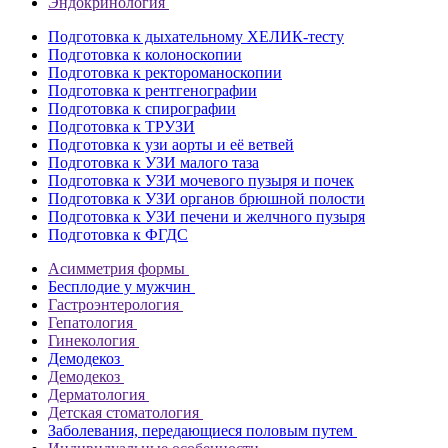
Эндокринология
Подготовка к дыхательному ХЕЛИК-тесту
Подготовка к колоноскопии
Подготовка к ректороманоскопии
Подготовка к рентгенографии
Подготовка к спирографии
Подготовка к ТРУЗИ
Подготовка к узи аорты и её ветвей
Подготовка к УЗИ малого таза
Подготовка к УЗИ мочевого пузыря и почек
Подготовка к УЗИ органов брюшной полости
Подготовка к УЗИ печени и желчного пузыря
Подготовка к ФГДС
Асимметрия формы
Бесплодие у мужчин
Гастроэнтерология
Гепатология
Гинекология
Демодекоз
Демодекоз
Дерматология
Детская стоматология
Заболевания, передающиеся половым путем