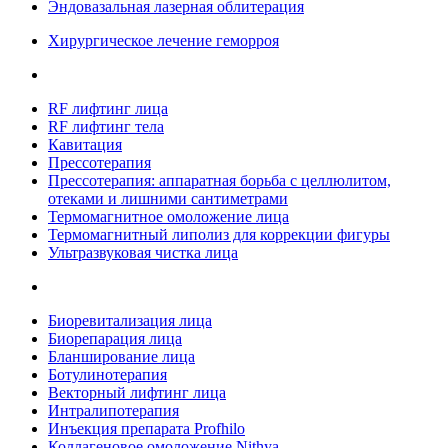
Эндовазальная лазерная облитерация
Хирургическое лечение геморроя
RF лифтинг лица
RF лифтинг тела
Кавитация
Прессотерапия
Прессотерапия: аппаратная борьба с целлюлитом,
отеками и лишними сантиметрами
Термомагнитное омоложение лица
Термомагнитный липолиз для коррекции фигуры
Ультразвуковая чистка лица
Биоревитализация лица
Биорепарация лица
Бланширование лица
Ботулинотерапия
Векторный лифтинг лица
Интралипотерапия
Инъекция препарата Profhilo
Коллагеновое омоложение Nithya