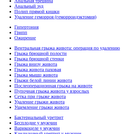
Анальная трещина
Анальный зуд
Полип прямой кишки
Удаление геморроя (геморроидэктомия)
Гипертония
Грипп
Ожирение
Вентральная грыжа живота: операция по удалению
Грыжа брюшной полости
Грыжа брюшной стенки
Грыжа внизу живота
Грыжа живота паховая
Грыжа мышц живота
Грыжи белой линии живота
Послеоперационная грыжа на животе
Пупочная грыжа живота у взрослых
Сетка при грыже живота
Удаление грыжи живота
Ущемление грыжи живота
Бактериальный уретрит
Бесплодие у мужчин
Варикоцеле у мужчин
Кандидозный уретрит у мужчин