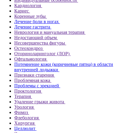
Индивидуальные особенности
Кардиология
Кариес
Коренные зубы
Лечение боли в ногах
Лечение гастрита
Неврология и мануальная терапия
Недостающий объем
Несовершенства фигуры
Остеохондроз
Оториноларинголог (ЛОР)
Офтальмология
Потемнение кожи (коричневые пятна) в области
внутренней лодыжки
Признаки старения
Проблемная кожа
Проблемы с эрекцией
Проктология
Терапия
Удаление грыжи живота
Урология
Фимоз
Флебология
Хирургия
Целлюлит