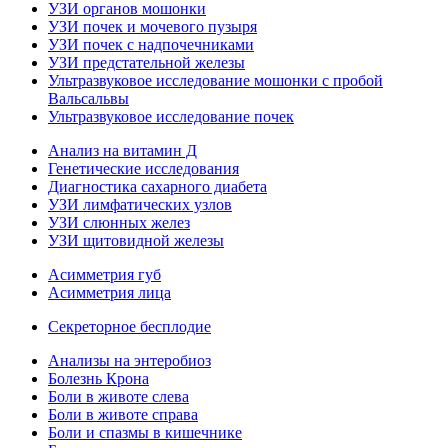
УЗИ органов мошонки
УЗИ почек и мочевого пузыря
УЗИ почек с надпочечниками
УЗИ предстательной железы
Ультразвуковое исследование мошонки с пробой
Вальсальвы
Ультразвуковое исследование почек
Анализ на витамин Д
Генетические исследования
Диагностика сахарного диабета
УЗИ лимфатических узлов
УЗИ слюнных желез
УЗИ щитовидной железы
Асимметрия губ
Асимметрия лица
Секреторное бесплодие
Анализы на энтеробиоз
Болезнь Крона
Боли в животе слева
Боли в животе справа
Боли и спазмы в кишечнике