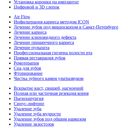
Установка коронки на имплантат
Цифровой и 3D слепок
Air Flow
Инфильтрация кариеса методом ICON
Лечение зубов под микроскопом в Санкт-Петербурге
Лечение кариеса
Лечение клиновидного дефекта
Лечение пришеечного кариеса
Лечение пульпита
Профессиональная гигиена полости рта
Прямая реставрация зубов
Ремотерапия
Спа для зубов
Фторирование
Чистка зубного камня ультразвуком
Вскрытие кист, свищей, нагноений
Полная или частичная резекция корня
Пьезохирургия
Синус-лифтинг
Удаление зуба
Удаление зуба мудрости
Удаление зубов под общим наркозом
Удаление экзостозов