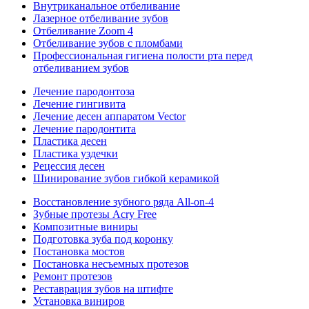
Внутриканальное отбеливание
Лазерное отбеливание зубов
Отбеливание Zoom 4
Отбеливание зубов с пломбами
Профессиональная гигиена полости рта перед
отбеливанием зубов
Лечение пародонтоза
Лечение гингивита
Лечение десен аппаратом Vector
Лечение пародонтита
Пластика десен
Пластика уздечки
Рецессия десен
Шинирование зубов гибкой керамикой
Восстановление зубного ряда All‑on‑4
Зубные протезы Acry Free
Композитные виниры
Подготовка зуба под коронку
Постановка мостов
Постановка несъемных протезов
Ремонт протезов
Реставрация зубов на штифте
Установка виниров