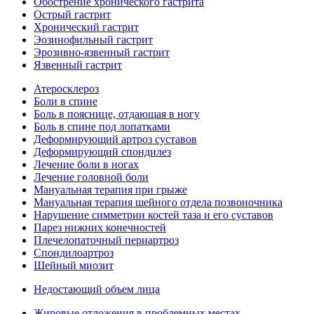
Обострение хронического гастрита
Острый гастрит
Хронический гастрит
Эозинофильный гастрит
Эрозивно-язвенный гастрит
Язвенный гастрит
Атеросклероз
Боли в спине
Боль в пояснице, отдающая в ногу
Боль в спине под лопатками
Деформирующий артроз суставов
Деформирующий спондилез
Лечение боли в ногах
Лечение головной боли
Мануальная терапия при грыже
Мануальная терапия шейного отдела позвоночника
Нарушение симметрии костей таза и его суставов
Парез нижних конечностей
Плечелопаточный периартроз
Спондилоартроз
Шейный миозит
Недостающий объем лица
Жировые отложения в проблемных местах