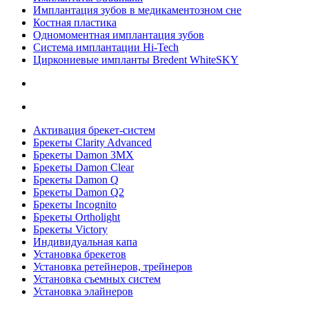
Имплантация зубов в медикаментозном сне
Костная пластика
Одномоментная имплантация зубов
Система имплантации Hi-Tech
Циркониевые импланты Bredent WhiteSKY
Активация брекет-систем
Брекеты Clarity Advanced
Брекеты Damon 3MX
Брекеты Damon Clear
Брекеты Damon Q
Брекеты Damon Q2
Брекеты Incognito
Брекеты Ortholight
Брекеты Victory
Индивидуальная капа
Установка брекетов
Установка ретейнеров, трейнеров
Установка съемных систем
Установка элайнеров