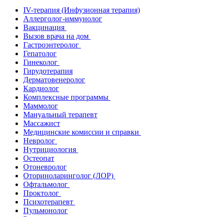
IV-терапия (Инфузионная терапия)
Аллерголог-иммунолог
Вакцинация
Вызов врача на дом
Гастроэнтеролог
Гепатолог
Гинеколог
Гирудотерапия
Дерматовенеролог
Кардиолог
Комплексные программы
Маммолог
Мануальный терапевт
Массажист
Медицинские комиссии и справки
Невролог
Нутрициология
Остеопат
Отоневролог
Оториноларинголог (ЛОР)
Офтальмолог
Проктолог
Психотерапевт
Пульмонолог