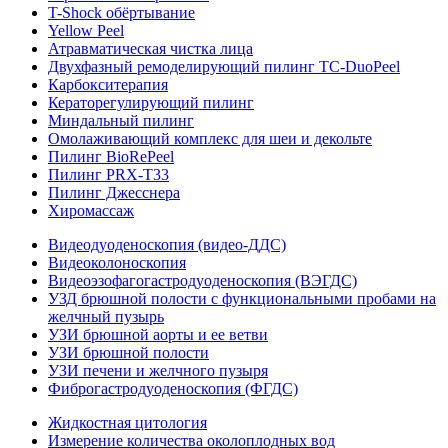
T-Shock обёртывание
Yellow Peel
Атравматическая чистка лица
Двухфазный ремоделирующий пилинг TC-DuoPeel
Карбокситерапия
Кераторегулирующий пилинг
Миндальный пилинг
Омолаживающий комплекс для шеи и декольте
Пилинг BioRePeel
Пилинг PRX-T33
Пилинг Джесснера
Хиромассаж
Видеодуоденоскопия (видео-ДДС)
Видеоколоноскопия
Видеоэзофагогастродуоденоскопия (ВЭГДС)
УЗД брюшной полости с функциональными пробами на
желчный пузырь
УЗИ брюшной аорты и ее ветви
УЗИ брюшной полости
УЗИ печени и желчного пузыря
Фиброгастродуоденоскопия (ФГДС)
Жидкостная цитология
Измерение количества околоплодных вод