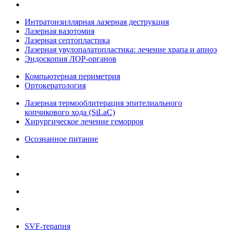
Интратонзиллярная лазерная деструкция
Лазерная вазотомия
Лазерная септопластика
Лазерная увулопалатопластика: лечение храпа и апноэ
Эндоскопия ЛОР-органов
Компьютерная периметрия
Ортокератология
Лазерная термооблитерация эпителиального
копчикового хода (SiLaC)
Хирургическое лечение геморроя
Осознанное питание
SVF-терапия