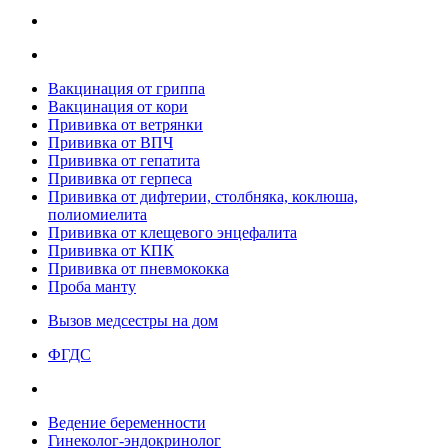
Вакцинация от гриппа
Вакцинация от кори
Прививка от ветрянки
Прививка от ВПЧ
Прививка от гепатита
Прививка от герпеса
Прививка от дифтерии, столбняка, коклюша,
полиомиелита
Прививка от клещевого энцефалита
Прививка от КПК
Прививка от пневмококка
Проба манту
Вызов медсестры на дом
ФГДС
Ведение беременности
Гинеколог-эндокринолог