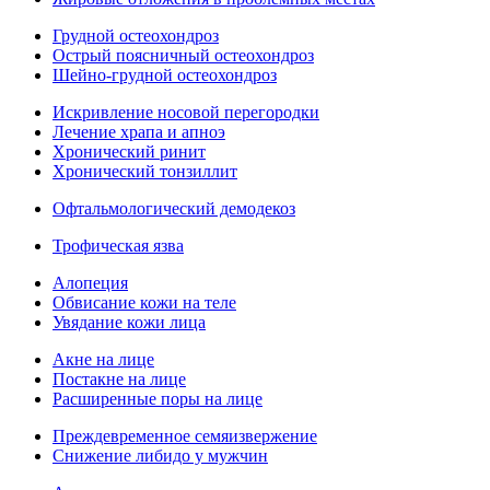
Грудной остеохондроз
Острый поясничный остеохондроз
Шейно-грудной остеохондроз
Искривление носовой перегородки
Лечение храпа и апноэ
Хронический ринит
Хронический тонзиллит
Офтальмологический демодекоз
Трофическая язва
Алопеция
Обвисание кожи на теле
Увядание кожи лица
Акне на лице
Постакне на лице
Расширенные поры на лице
Преждевременное семяизвержение
Снижение либидо у мужчин