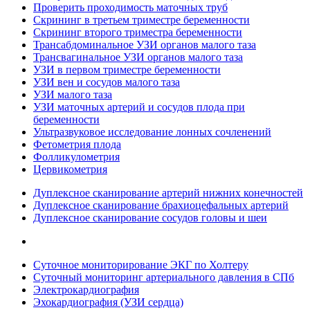
Проверить проходимость маточных труб
Скрининг в третьем триместре беременности
Скрининг второго триместра беременности
Трансабдоминальное УЗИ органов малого таза
Трансвагинальное УЗИ органов малого таза
УЗИ в первом триместре беременности
УЗИ вен и сосудов малого таза
УЗИ малого таза
УЗИ маточных артерий и сосудов плода при
беременности
Ультразвуковое исследование лонных сочленений
Фетометрия плода
Фолликулометрия
Цервикометрия
Дуплексное сканирование артерий нижних конечностей
Дуплексное сканирование брахиоцефальных артерий
Дуплексное сканирование сосудов головы и шеи
Суточное мониторирование ЭКГ по Холтеру
Суточный мониторинг артериального давления в СПб
Электрокардиография
Эхокардиография (УЗИ сердца)