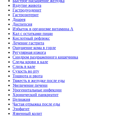
Быстрое насыщение желудка
Вздутие живота
Гастродуоденит
Гастроэнтерит
Диарея
Диспепсия
Избыток в организме витамина А
Кал с остатками пищи
Кислотный рефлюкс
Лечение гастрита
Ощущение кома в горле
Регулярная изжога
Синдром раздраженного кишечника
Следы крови в кале
Слизь в кале
Сухость во рту
Тошнота и рвота
Тяжесть в желудке после еды
Увеличение печени
Урогенитальные инфекции
Хронический панкреатит
Целиакия
Частая отрыжка после еды
Эзофагит
Язвенный колит