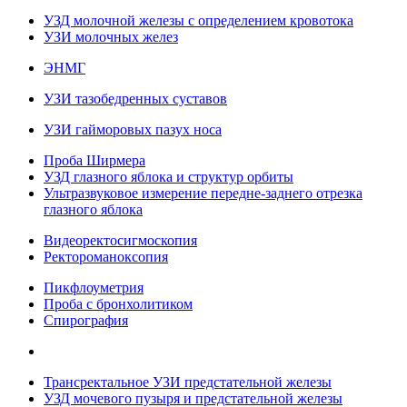
УЗД молочной железы с определением кровотока
УЗИ молочных желез
ЭНМГ
УЗИ тазобедренных суставов
УЗИ гайморовых пазух носа
Проба Ширмера
УЗД глазного яблока и структур орбиты
Ультразвуковое измерение передне-заднего отрезка
глазного яблока
Видеоректосигмоскопия
Ректороманоксопия
Пикфлоуметрия
Проба с бронхолитиком
Спирография
Трансректальное УЗИ предстательной железы
УЗД мочевого пузыря и предстательной железы