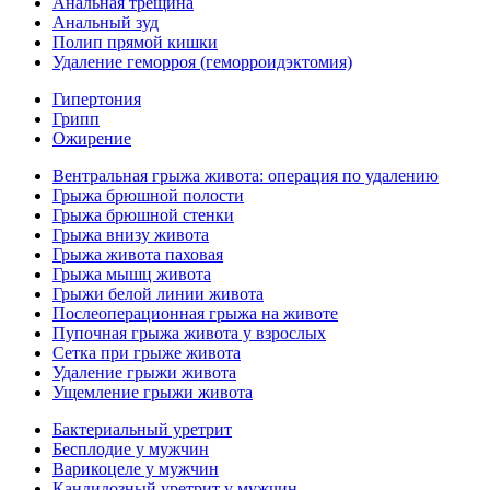
Анальная трещина
Анальный зуд
Полип прямой кишки
Удаление геморроя (геморроидэктомия)
Гипертония
Грипп
Ожирение
Вентральная грыжа живота: операция по удалению
Грыжа брюшной полости
Грыжа брюшной стенки
Грыжа внизу живота
Грыжа живота паховая
Грыжа мышц живота
Грыжи белой линии живота
Послеоперационная грыжа на животе
Пупочная грыжа живота у взрослых
Сетка при грыже живота
Удаление грыжи живота
Ущемление грыжи живота
Бактериальный уретрит
Бесплодие у мужчин
Варикоцеле у мужчин
Кандидозный уретрит у мужчин