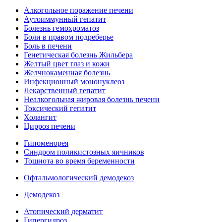
Алкогольное поражение печени
Аутоиммунный гепатит
Болезнь гемохроматоз
Боли в правом подреберье
Боль в печени
Генетическая болезнь Жильбера
Желтый цвет глаз и кожи
Желчнокаменная болезнь
Инфекционный мононуклеоз
Лекарственный гепатит
Неалкогольная жировая болезнь печени
Токсический гепатит
Холангит
Цирроз печени
Гипоменорея
Синдром поликистозных яичников
Тошнота во время беременности
Офтальмологический демодекоз
Демодекоз
Атопический дерматит
Гипергидроз