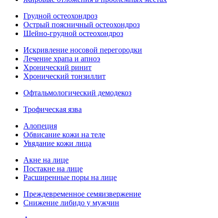
Грудной остеохондроз
Острый поясничный остеохондроз
Шейно-грудной остеохондроз
Искривление носовой перегородки
Лечение храпа и апноэ
Хронический ринит
Хронический тонзиллит
Офтальмологический демодекоз
Трофическая язва
Алопеция
Обвисание кожи на теле
Увядание кожи лица
Акне на лице
Постакне на лице
Расширенные поры на лице
Преждевременное семяизвержение
Снижение либидо у мужчин