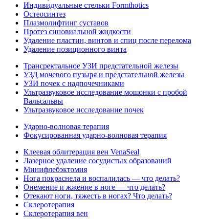
Индивидуальные стельки Formthotics
Остеосинтез
Плазмолифтинг суставов
Протез синовиальной жидкости
Удаление пластин, винтов и спиц после перелома
Удаление позиционного винта
Трансректальное УЗИ предстательной железы
УЗД мочевого пузыря и предстательной железы
УЗИ почек с надпочечниками
Ультразвуковое исследование мошонки с пробой
Вальсальвы
Ультразвуковое исследование почек
Ударно-волновая терапия
Фокусированная ударно-волновая терапия
Клеевая облитерация вен VenaSeal
Лазерное удаление сосудистых образований
Минифлебэктомия
Нога покраснела и воспалилась — что делать?
Онемение и жжение в ноге — что делать?
Отекают ноги, тяжесть в ногах? Что делать?
Склеротерапия
Склеротерапия вен