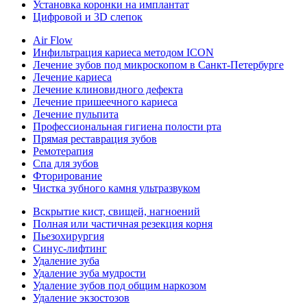
Установка коронки на имплантат
Цифровой и 3D слепок
Air Flow
Инфильтрация кариеса методом ICON
Лечение зубов под микроскопом в Санкт-Петербурге
Лечение кариеса
Лечение клиновидного дефекта
Лечение пришеечного кариеса
Лечение пульпита
Профессиональная гигиена полости рта
Прямая реставрация зубов
Ремотерапия
Спа для зубов
Фторирование
Чистка зубного камня ультразвуком
Вскрытие кист, свищей, нагноений
Полная или частичная резекция корня
Пьезохирургия
Синус-лифтинг
Удаление зуба
Удаление зуба мудрости
Удаление зубов под общим наркозом
Удаление экзостозов