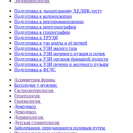
Эндокринология
Подготовка к дыхательному ХЕЛИК-тесту
Подготовка к колоноскопии
Подготовка к ректороманоскопии
Подготовка к рентгенографии
Подготовка к спирографии
Подготовка к ТРУЗИ
Подготовка к узи аорты и её ветвей
Подготовка к УЗИ малого таза
Подготовка к УЗИ мочевого пузыря и почек
Подготовка к УЗИ органов брюшной полости
Подготовка к УЗИ печени и желчного пузыря
Подготовка к ФГДС
Асимметрия формы
Бесплодие у мужчин
Гастроэнтерология
Гепатология
Гинекология
Демодекоз
Демодекоз
Дерматология
Детская стоматология
Заболевания, передающиеся половым путем