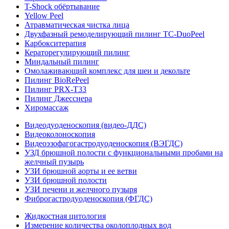
T-Shock обёртывание
Yellow Peel
Атравматическая чистка лица
Двухфазный ремоделирующий пилинг TC-DuoPeel
Карбокситерапия
Кераторегулирующий пилинг
Миндальный пилинг
Омолаживающий комплекс для шеи и декольте
Пилинг BioRePeel
Пилинг PRX-T33
Пилинг Джесснера
Хиромассаж
Видеодуоденоскопия (видео-ДДС)
Видеоколоноскопия
Видеоэзофагогастродуоденоскопия (ВЭГДС)
УЗД брюшной полости с функциональными пробами на
желчный пузырь
УЗИ брюшной аорты и ее ветви
УЗИ брюшной полости
УЗИ печени и желчного пузыря
Фиброгастродуоденоскопия (ФГДС)
Жидкостная цитология
Измерение количества околоплодных вод