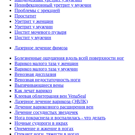
Неинфекционный уретрит у мужчин
Проблемы с эрекцией
Простатит
Уретрит у женщин
Уретрит у мужчин
Цистит мочевого пузыря
Цистит у мужчин
Лазерное лечение фимоза
Болезненные ощущения вдоль всей поверхности ног
Варикоз малого таза у женщин
Варикоз малого таза у мужчин
Венозная дисплазия
Венозная недостаточность ноги
Выпячивающиеся вены
Как лечат варикоз
Клеевая облитерация вен VenaSeal
Лазерное лечение варикоза (ЭВЛК)
Лечение варикозного расширения вен
Лечение сосудистых звездочек
Нога покраснела и воспалилась - что делать
Ночные судороги в икрах
Онемение и жжение в ногах
Отекают ноги, тяжести в ногах