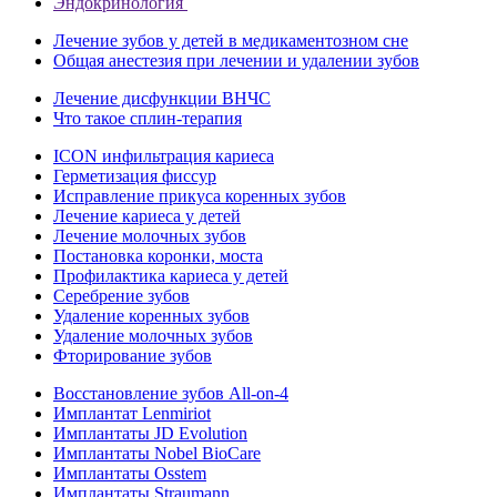
Эндокринология
Лечение зубов у детей в медикаментозном сне
Общая анестезия при лечении и удалении зубов
Лечение дисфункции ВНЧС
Что такое сплин-терапия
ICON инфильтрация кариеса
Герметизация фиссур
Исправление прикуса коренных зубов
Лечение кариеса у детей
Лечение молочных зубов
Постановка коронки, моста
Профилактика кариеса у детей
Серебрение зубов
Удаление коренных зубов
Удаление молочных зубов
Фторирование зубов
Восстановление зубов All‑on‑4
Имплантат Lenmiriot
Имплантаты JD Evolution
Имплантаты Nobel BioСare
Имплантаты Osstem
Имплантаты Straumann