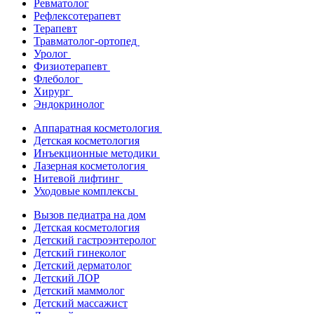
Ревматолог
Рефлексотерапевт
Терапевт
Травматолог-ортопед
Уролог
Физиотерапевт
Флеболог
Хирург
Эндокринолог
Аппаратная косметология
Детская косметология
Инъекционные методики
Лазерная косметология
Нитевой лифтинг
Уходовые комплексы
Вызов педиатра на дом
Детская косметология
Детский гастроэнтеролог
Детский гинеколог
Детский дерматолог
Детский ЛОР
Детский маммолог
Детский массажист