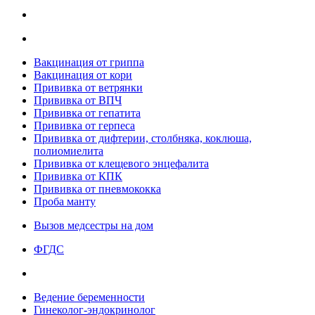
Вакцинация от гриппа
Вакцинация от кори
Прививка от ветрянки
Прививка от ВПЧ
Прививка от гепатита
Прививка от герпеса
Прививка от дифтерии, столбняка, коклюша,
полиомиелита
Прививка от клещевого энцефалита
Прививка от КПК
Прививка от пневмококка
Проба манту
Вызов медсестры на дом
ФГДС
Ведение беременности
Гинеколог-эндокринолог