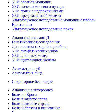
УЗИ органов мошонки
УЗИ почек и мочевого пузыря
УЗИ почек с надпочечниками
УЗИ предстательной железы
Ультразвуковое исследование мошонки с пробой
Вальсальвы
Ультразвуковое исследование почек
Анализ на витамин Д
Генетические исследования
Диагностика сахарного диабета
УЗИ лимфатических узлов
УЗИ слюнных желез
УЗИ щитовидной железы
Асимметрия губ
Асимметрия лица
Секреторное бесплодие
Анализы на энтеробиоз
Болезнь Крона
Боли в животе слева
Боли в животе справа
Боли и спазмы в кишечнике