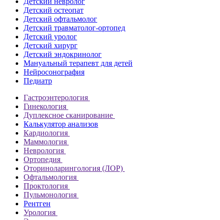
Детский невролог
Детский остеопат
Детский офтальмолог
Детский травматолог-ортопед
Детский уролог
Детский хирург
Детский эндокринолог
Мануальный терапевт для детей
Нейросонография
Педиатр
Гастроэнтерология
Гинекология
Дуплексное сканирование
Калькулятор анализов
Кардиология
Маммология
Неврология
Ортопедия
Оториноларингология (ЛОР)
Офтальмология
Проктология
Пульмонология
Рентген
Урология