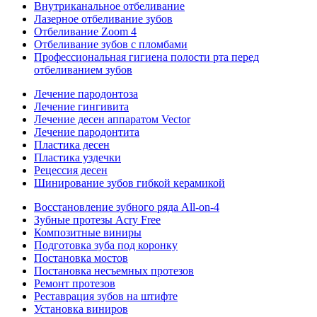
Внутриканальное отбеливание
Лазерное отбеливание зубов
Отбеливание Zoom 4
Отбеливание зубов с пломбами
Профессиональная гигиена полости рта перед
отбеливанием зубов
Лечение пародонтоза
Лечение гингивита
Лечение десен аппаратом Vector
Лечение пародонтита
Пластика десен
Пластика уздечки
Рецессия десен
Шинирование зубов гибкой керамикой
Восстановление зубного ряда All‑on‑4
Зубные протезы Acry Free
Композитные виниры
Подготовка зуба под коронку
Постановка мостов
Постановка несъемных протезов
Ремонт протезов
Реставрация зубов на штифте
Установка виниров