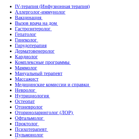
IV-терапия (Инфузионная терапия)
Аллерголог-иммунолог
Вакцинация
Вызов врача на дом
Гастроэнтеролог
Гепатолог
Гинеколог
Гирудотерапия
Дерматовенеролог
Кардиолог
Комплексные программы
Маммолог
Мануальный терапевт
Массажист
Медицинские комиссии и справки
Невролог
Нутрициология
Остеопат
Отоневролог
Оториноларинголог (ЛОР)
Офтальмолог
Проктолог
Психотерапевт
Пульмонолог