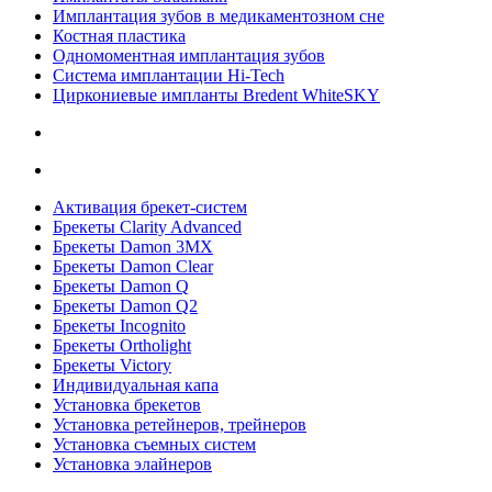
Имплантация зубов в медикаментозном сне
Костная пластика
Одномоментная имплантация зубов
Система имплантации Hi-Tech
Циркониевые импланты Bredent WhiteSKY
Активация брекет-систем
Брекеты Clarity Advanced
Брекеты Damon 3MX
Брекеты Damon Clear
Брекеты Damon Q
Брекеты Damon Q2
Брекеты Incognito
Брекеты Ortholight
Брекеты Victory
Индивидуальная капа
Установка брекетов
Установка ретейнеров, трейнеров
Установка съемных систем
Установка элайнеров