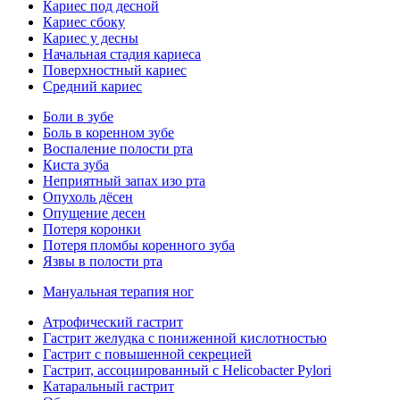
Кариес под десной
Кариес сбоку
Кариес у десны
Начальная стадия кариеса
Поверхностный кариес
Средний кариес
Боли в зубе
Боль в коренном зубе
Воспаление полости рта
Киста зуба
Неприятный запах изо рта
Опухоль дёсен
Опущение десен
Потеря коронки
Потеря пломбы коренного зуба
Язвы в полости рта
Мануальная терапия ног
Атрофический гастрит
Гастрит желудка с пониженной кислотностью
Гастрит с повышенной секрецией
Гастрит, ассоциированный с Helicobacter Pylori
Катаральный гастрит