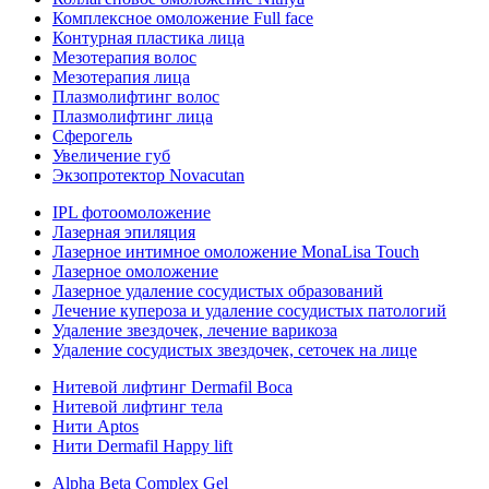
Комплексное омоложение Full face
Контурная пластика лица
Мезотерапия волос
Мезотерапия лица
Плазмолифтинг волос
Плазмолифтинг лица
Сферогель
Увеличение губ
Экзопротектор Novacutan
IPL фотоомоложение
Лазерная эпиляция
Лазерное интимное омоложение MonaLisa Touch
Лазерное омоложение
Лазерное удаление сосудистых образований
Лечение купероза и удаление сосудистых патологий
Удаление звездочек, лечение варикоза
Удаление сосудистых звездочек, сеточек на лице
Нитевой лифтинг Dermafil Boca
Нитевой лифтинг тела
Нити Aptos
Нити Dermafil Happy lift
Alpha Beta Complex Gel