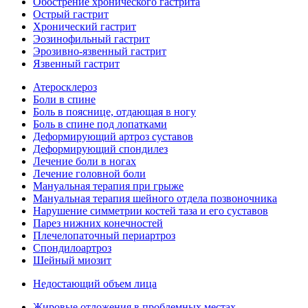
Обострение хронического гастрита
Острый гастрит
Хронический гастрит
Эозинофильный гастрит
Эрозивно-язвенный гастрит
Язвенный гастрит
Атеросклероз
Боли в спине
Боль в пояснице, отдающая в ногу
Боль в спине под лопатками
Деформирующий артроз суставов
Деформирующий спондилез
Лечение боли в ногах
Лечение головной боли
Мануальная терапия при грыже
Мануальная терапия шейного отдела позвоночника
Нарушение симметрии костей таза и его суставов
Парез нижних конечностей
Плечелопаточный периартроз
Спондилоартроз
Шейный миозит
Недостающий объем лица
Жировые отложения в проблемных местах