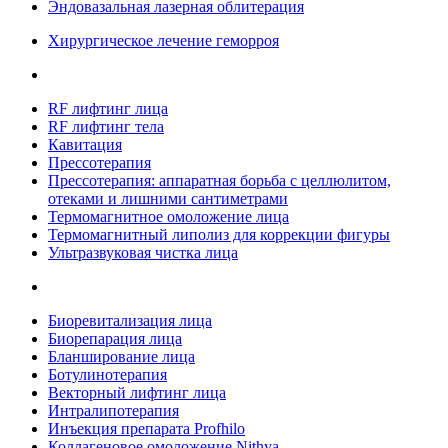
Эндовазальная лазерная облитерация
Хирургическое лечение геморроя
RF лифтинг лица
RF лифтинг тела
Кавитация
Прессотерапия
Прессотерапия: аппаратная борьба с целлюлитом,
отеками и лишними сантиметрами
Термомагнитное омоложение лица
Термомагнитный липолиз для коррекции фигуры
Ультразвуковая чистка лица
Биоревитализация лица
Биорепарация лица
Бланширование лица
Ботулинотерапия
Векторный лифтинг лица
Интралипотерапия
Инъекция препарата Profhilo
Коллагеновое омоложение Nithya