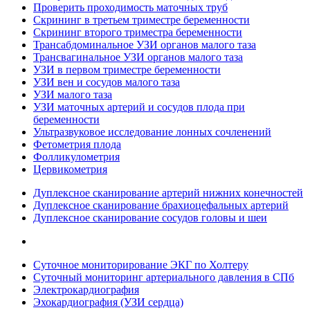
Проверить проходимость маточных труб
Скрининг в третьем триместре беременности
Скрининг второго триместра беременности
Трансабдоминальное УЗИ органов малого таза
Трансвагинальное УЗИ органов малого таза
УЗИ в первом триместре беременности
УЗИ вен и сосудов малого таза
УЗИ малого таза
УЗИ маточных артерий и сосудов плода при
беременности
Ультразвуковое исследование лонных сочленений
Фетометрия плода
Фолликулометрия
Цервикометрия
Дуплексное сканирование артерий нижних конечностей
Дуплексное сканирование брахиоцефальных артерий
Дуплексное сканирование сосудов головы и шеи
Суточное мониторирование ЭКГ по Холтеру
Суточный мониторинг артериального давления в СПб
Электрокардиография
Эхокардиография (УЗИ сердца)