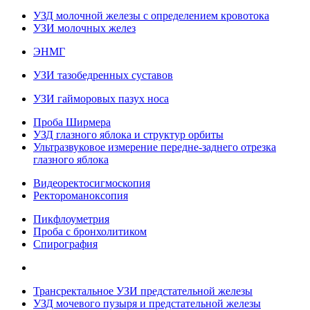
УЗД молочной железы с определением кровотока
УЗИ молочных желез
ЭНМГ
УЗИ тазобедренных суставов
УЗИ гайморовых пазух носа
Проба Ширмера
УЗД глазного яблока и структур орбиты
Ультразвуковое измерение передне-заднего отрезка
глазного яблока
Видеоректосигмоскопия
Ректороманоксопия
Пикфлоуметрия
Проба с бронхолитиком
Спирография
Трансректальное УЗИ предстательной железы
УЗД мочевого пузыря и предстательной железы