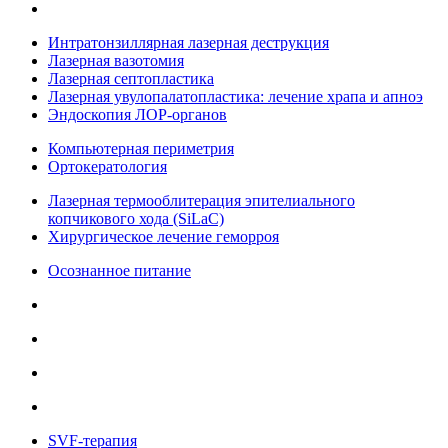
Интратонзиллярная лазерная деструкция
Лазерная вазотомия
Лазерная септопластика
Лазерная увулопалатопластика: лечение храпа и апноэ
Эндоскопия ЛОР-органов
Компьютерная периметрия
Ортокератология
Лазерная термооблитерация эпителиального
копчикового хода (SiLaC)
Хирургическое лечение геморроя
Осознанное питание
SVF-терапия