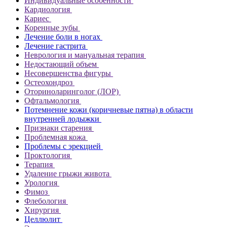
Индивидуальные особенности
Кардиология
Кариес
Коренные зубы
Лечение боли в ногах
Лечение гастрита
Неврология и мануальная терапия
Недостающий объем
Несовершенства фигуры
Остеохондроз
Оториноларинголог (ЛОР)
Офтальмология
Потемнение кожи (коричневые пятна) в области
внутренней лодыжки
Признаки старения
Проблемная кожа
Проблемы с эрекцией
Проктология
Терапия
Удаление грыжи живота
Урология
Фимоз
Флебология
Хирургия
Целлюлит