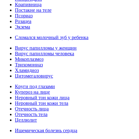
Крапивница
Постакне на теле
Псориаз
Розацеа
Экзема
Сломался молочный зуб у ребенка
Вирус папилломы у женщин
Вирус папилломы человека
Микоплазмоз
Трихомониаз
Хламидиоз
Цитомегаловирус
Круги под глазами
Купероз на лице
Неровный тон кожи лица
Неровный тон кожи тела
Отечность лица
Отечность тела
Целлюлит
Ишемическая болезнь сердца