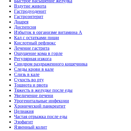
Быстрое насыщение желудка
Вздутие живота
Гастродуоденит
Гастроэнтерит
Диарея
Диспепсия
Избыток в организме витамина А
Кал с остатками пищи
Кислотный рефлюкс
Лечение гастрита
Ощущение кома в горле
Регулярная изжога
Синдром раздраженного кишечника
Следы крови в кале
Слизь в кале
Сухость во рту
Тошнота и рвота
Тяжесть в желудке после еды
Увеличение печени
Урогенитальные инфекции
Хронический панкреатит
Целиакия
Частая отрыжка после еды
Эзофагит
Язвенный колит