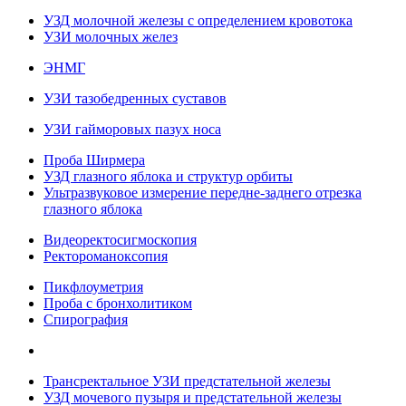
УЗД молочной железы с определением кровотока
УЗИ молочных желез
ЭНМГ
УЗИ тазобедренных суставов
УЗИ гайморовых пазух носа
Проба Ширмера
УЗД глазного яблока и структур орбиты
Ультразвуковое измерение передне-заднего отрезка
глазного яблока
Видеоректосигмоскопия
Ректороманоксопия
Пикфлоуметрия
Проба с бронхолитиком
Спирография
Трансректальное УЗИ предстательной железы
УЗД мочевого пузыря и предстательной железы