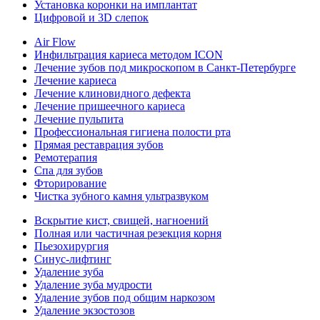
Установка коронки на имплантат
Цифровой и 3D слепок
Air Flow
Инфильтрация кариеса методом ICON
Лечение зубов под микроскопом в Санкт-Петербурге
Лечение кариеса
Лечение клиновидного дефекта
Лечение пришеечного кариеса
Лечение пульпита
Профессиональная гигиена полости рта
Прямая реставрация зубов
Ремотерапия
Спа для зубов
Фторирование
Чистка зубного камня ультразвуком
Вскрытие кист, свищей, нагноений
Полная или частичная резекция корня
Пьезохирургия
Синус-лифтинг
Удаление зуба
Удаление зуба мудрости
Удаление зубов под общим наркозом
Удаление экзостозов