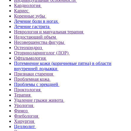
Индивидуальные особенности
Кардиология
Кариес
Коренные зубы
Лечение боли в ногах
Лечение гастрита
Неврология и мануальная терапия
Недостающий объем
Несовершенства фигуры
Остеохондроз
Оториноларинголог (ЛОР)
Офтальмология
Потемнение кожи (коричневые пятна) в области
внутренней лодыжки
Признаки старения
Проблемная кожа
Проблемы с эрекцией
Проктология
Терапия
Удаление грыжи живота
Урология
Фимоз
Флебология
Хирургия
Целлюлит