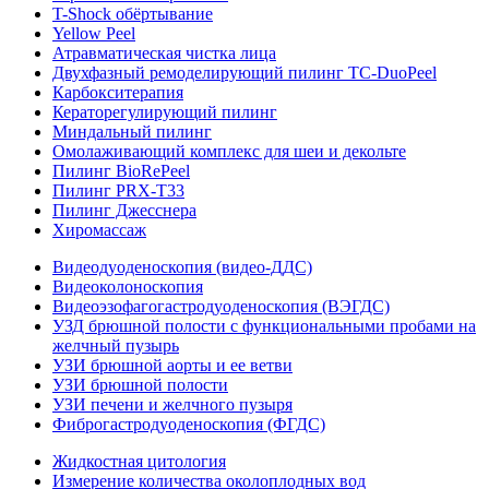
T-Shock обёртывание
Yellow Peel
Атравматическая чистка лица
Двухфазный ремоделирующий пилинг TC-DuoPeel
Карбокситерапия
Кераторегулирующий пилинг
Миндальный пилинг
Омолаживающий комплекс для шеи и декольте
Пилинг BioRePeel
Пилинг PRX-T33
Пилинг Джесснера
Хиромассаж
Видеодуоденоскопия (видео-ДДС)
Видеоколоноскопия
Видеоэзофагогастродуоденоскопия (ВЭГДС)
УЗД брюшной полости с функциональными пробами на
желчный пузырь
УЗИ брюшной аорты и ее ветви
УЗИ брюшной полости
УЗИ печени и желчного пузыря
Фиброгастродуоденоскопия (ФГДС)
Жидкостная цитология
Измерение количества околоплодных вод