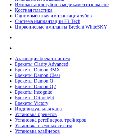
Имплантация зубов в медикаментозном сне
Костная пластика
Одномоментная имплантация зубов
Система имплантации Hi-Tech
Циркониевые импланты Bredent WhiteSKY
Активация брекет-систем
Брекеты Clarity Advanced
Брекеты Damon 3MX
Брекеты Damon Clear
Брекеты Damon Q
Брекеты Damon Q2
Брекеты Incognito
Брекеты Ortholight
Брекеты Victory
Индивидуальная капа
Установка брекетов
Установка ретейнеров, трейнеров
Установка съемных систем
Установка элайнеров