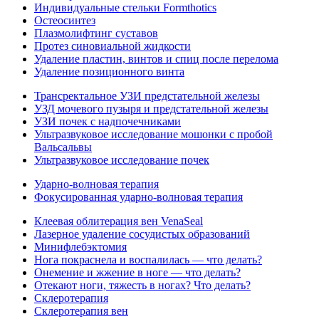
Индивидуальные стельки Formthotics
Остеосинтез
Плазмолифтинг суставов
Протез синовиальной жидкости
Удаление пластин, винтов и спиц после перелома
Удаление позиционного винта
Трансректальное УЗИ предстательной железы
УЗД мочевого пузыря и предстательной железы
УЗИ почек с надпочечниками
Ультразвуковое исследование мошонки с пробой
Вальсальвы
Ультразвуковое исследование почек
Ударно-волновая терапия
Фокусированная ударно-волновая терапия
Клеевая облитерация вен VenaSeal
Лазерное удаление сосудистых образований
Минифлебэктомия
Нога покраснела и воспалилась — что делать?
Онемение и жжение в ноге — что делать?
Отекают ноги, тяжесть в ногах? Что делать?
Склеротерапия
Склеротерапия вен