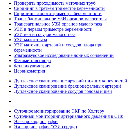
Проверить проходимость маточных труб
Скрининг в третьем триместре беременности
Скрининг второго триместра беременности
Трансабдоминальное УЗИ органов малого таза
Трансвагинальное УЗИ органов малого таза
УЗИ в первом триместре беременности
УЗИ вен и сосудов малого таза
УЗИ малого таза
УЗИ маточных артерий и сосудов плода при
беременности
Ультразвуковое исследование лонных сочленений
Фетометрия плода
Фолликулометрия
Цервикометрия
Дуплексное сканирование артерий нижних конечностей
Дуплексное сканирование брахиоцефальных артерий
Дуплексное сканирование сосудов головы и шеи
Суточное мониторирование ЭКГ по Холтеру
Суточный мониторинг артериального давления в СПб
Электрокардиография
Эхокардиография (УЗИ сердца)