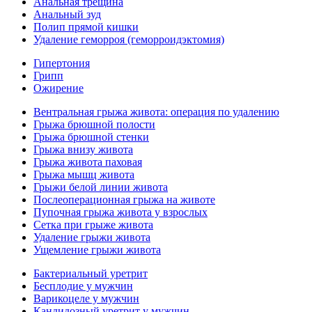
Анальная трещина
Анальный зуд
Полип прямой кишки
Удаление геморроя (геморроидэктомия)
Гипертония
Грипп
Ожирение
Вентральная грыжа живота: операция по удалению
Грыжа брюшной полости
Грыжа брюшной стенки
Грыжа внизу живота
Грыжа живота паховая
Грыжа мышц живота
Грыжи белой линии живота
Послеоперационная грыжа на животе
Пупочная грыжа живота у взрослых
Сетка при грыже живота
Удаление грыжи живота
Ущемление грыжи живота
Бактериальный уретрит
Бесплодие у мужчин
Варикоцеле у мужчин
Кандидозный уретрит у мужчин