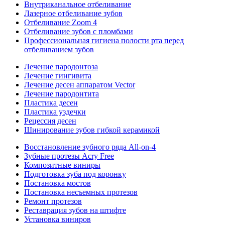
Внутриканальное отбеливание
Лазерное отбеливание зубов
Отбеливание Zoom 4
Отбеливание зубов с пломбами
Профессиональная гигиена полости рта перед
отбеливанием зубов
Лечение пародонтоза
Лечение гингивита
Лечение десен аппаратом Vector
Лечение пародонтита
Пластика десен
Пластика уздечки
Рецессия десен
Шинирование зубов гибкой керамикой
Восстановление зубного ряда All‑on‑4
Зубные протезы Acry Free
Композитные виниры
Подготовка зуба под коронку
Постановка мостов
Постановка несъемных протезов
Ремонт протезов
Реставрация зубов на штифте
Установка виниров