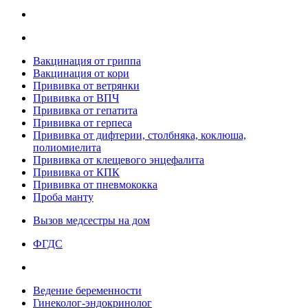
Вакцинация от гриппа
Вакцинация от кори
Прививка от ветрянки
Прививка от ВПЧ
Прививка от гепатита
Прививка от герпеса
Прививка от дифтерии, столбняка, коклюша,
полиомиелита
Прививка от клещевого энцефалита
Прививка от КПК
Прививка от пневмококка
Проба манту
Вызов медсестры на дом
ФГДС
Ведение беременности
Гинеколог-эндокринолог