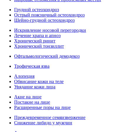
Грудной остеохондроз
Острый поясничный остеохондроз
Шейно-грудной остеохондроз
Искривление носовой перегородки
Лечение храпа и апноэ
Хронический ринит
Хронический тонзиллит
Офтальмологический демодекоз
Трофическая язва
Алопеция
Обвисание кожи на теле
Увядание кожи лица
Акне на лице
Постакне на лице
Расширенные поры на лице
Преждевременное семяизвержение
Снижение либидо у мужчин