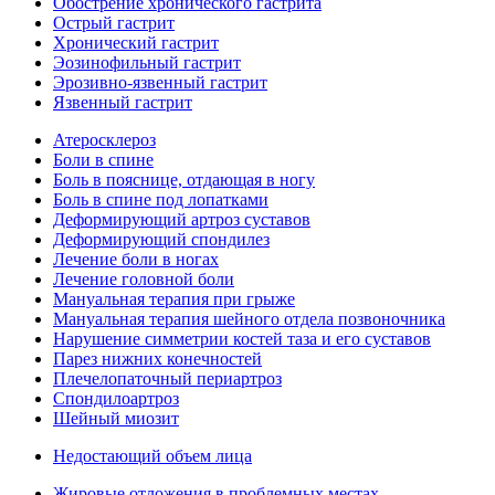
Обострение хронического гастрита
Острый гастрит
Хронический гастрит
Эозинофильный гастрит
Эрозивно-язвенный гастрит
Язвенный гастрит
Атеросклероз
Боли в спине
Боль в пояснице, отдающая в ногу
Боль в спине под лопатками
Деформирующий артроз суставов
Деформирующий спондилез
Лечение боли в ногах
Лечение головной боли
Мануальная терапия при грыже
Мануальная терапия шейного отдела позвоночника
Нарушение симметрии костей таза и его суставов
Парез нижних конечностей
Плечелопаточный периартроз
Спондилоартроз
Шейный миозит
Недостающий объем лица
Жировые отложения в проблемных местах