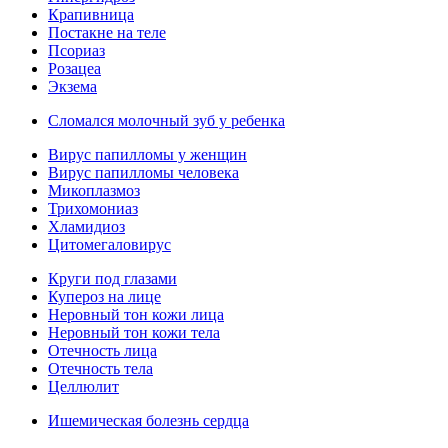
Крапивница
Постакне на теле
Псориаз
Розацеа
Экзема
Сломался молочный зуб у ребенка
Вирус папилломы у женщин
Вирус папилломы человека
Микоплазмоз
Трихомониаз
Хламидиоз
Цитомегаловирус
Круги под глазами
Купероз на лице
Неровный тон кожи лица
Неровный тон кожи тела
Отечность лица
Отечность тела
Целлюлит
Ишемическая болезнь сердца