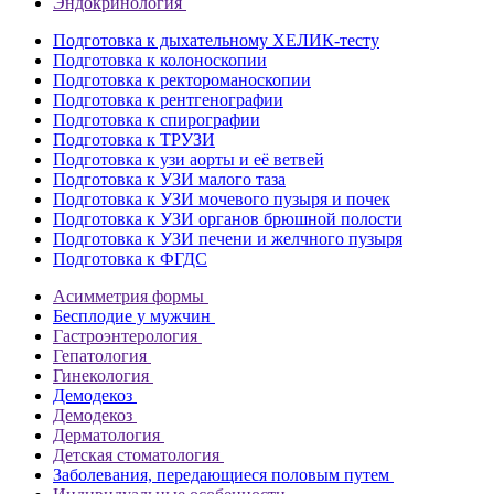
Эндокринология
Подготовка к дыхательному ХЕЛИК-тесту
Подготовка к колоноскопии
Подготовка к ректороманоскопии
Подготовка к рентгенографии
Подготовка к спирографии
Подготовка к ТРУЗИ
Подготовка к узи аорты и её ветвей
Подготовка к УЗИ малого таза
Подготовка к УЗИ мочевого пузыря и почек
Подготовка к УЗИ органов брюшной полости
Подготовка к УЗИ печени и желчного пузыря
Подготовка к ФГДС
Асимметрия формы
Бесплодие у мужчин
Гастроэнтерология
Гепатология
Гинекология
Демодекоз
Демодекоз
Дерматология
Детская стоматология
Заболевания, передающиеся половым путем