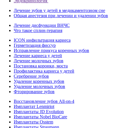
Эндокринология
Лечение зубов у детей в медикаментозном сне
Общая анестезия при лечении и удалении зубов
Лечение дисфункции ВНЧС
Что такое сплин-терапия
ICON инфильтрация кариеса
Герметизация фиссур
Исправление прикуса коренных зубов
Лечение кариеса у детей
Лечение молочных зубов
Постановка коронки, моста
Профилактика кариеса у детей
Серебрение зубов
Удаление коренных зубов
Удаление молочных зубов
Фторирование зубов
Восстановление зубов All‑on‑4
Имплантат Lenmiriot
Имплантаты JD Evolution
Имплантаты Nobel BioСare
Имплантаты Osstem
Имплантаты Straumann