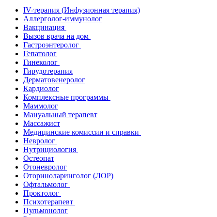
IV-терапия (Инфузионная терапия)
Аллерголог-иммунолог
Вакцинация
Вызов врача на дом
Гастроэнтеролог
Гепатолог
Гинеколог
Гирудотерапия
Дерматовенеролог
Кардиолог
Комплексные программы
Маммолог
Мануальный терапевт
Массажист
Медицинские комиссии и справки
Невролог
Нутрициология
Остеопат
Отоневролог
Оториноларинголог (ЛОР)
Офтальмолог
Проктолог
Психотерапевт
Пульмонолог