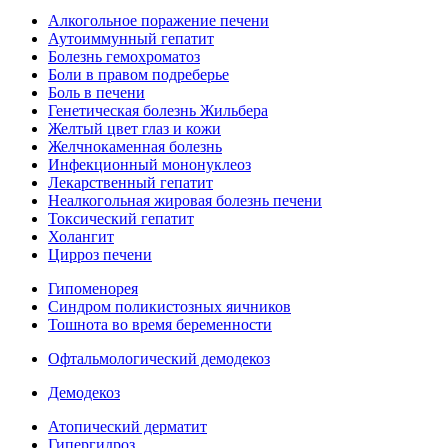
Алкогольное поражение печени
Аутоиммунный гепатит
Болезнь гемохроматоз
Боли в правом подреберье
Боль в печени
Генетическая болезнь Жильбера
Желтый цвет глаз и кожи
Желчнокаменная болезнь
Инфекционный мононуклеоз
Лекарственный гепатит
Неалкогольная жировая болезнь печени
Токсический гепатит
Холангит
Цирроз печени
Гипоменорея
Синдром поликистозных яичников
Тошнота во время беременности
Офтальмологический демодекоз
Демодекоз
Атопический дерматит
Гипергидроз