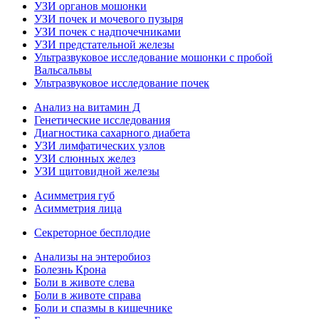
УЗИ органов мошонки
УЗИ почек и мочевого пузыря
УЗИ почек с надпочечниками
УЗИ предстательной железы
Ультразвуковое исследование мошонки с пробой
Вальсальвы
Ультразвуковое исследование почек
Анализ на витамин Д
Генетические исследования
Диагностика сахарного диабета
УЗИ лимфатических узлов
УЗИ слюнных желез
УЗИ щитовидной железы
Асимметрия губ
Асимметрия лица
Секреторное бесплодие
Анализы на энтеробиоз
Болезнь Крона
Боли в животе слева
Боли в животе справа
Боли и спазмы в кишечнике