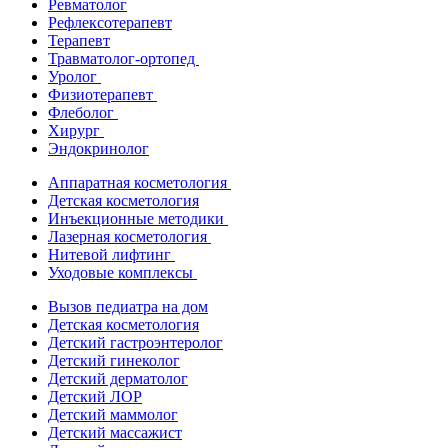
Ревматолог
Рефлексотерапевт
Терапевт
Травматолог-ортопед
Уролог
Физиотерапевт
Флеболог
Хирург
Эндокринолог
Аппаратная косметология
Детская косметология
Инъекционные методики
Лазерная косметология
Нитевой лифтинг
Уходовые комплексы
Вызов педиатра на дом
Детская косметология
Детский гастроэнтеролог
Детский гинеколог
Детский дерматолог
Детский ЛОР
Детский маммолог
Детский массажист