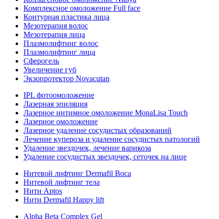
Комплексное омоложение Full face
Контурная пластика лица
Мезотерапия волос
Мезотерапия лица
Плазмолифтинг волос
Плазмолифтинг лица
Сферогель
Увеличение губ
Экзопротектор Novacutan
IPL фотоомоложение
Лазерная эпиляция
Лазерное интимное омоложение MonaLisa Touch
Лазерное омоложение
Лазерное удаление сосудистых образований
Лечение купероза и удаление сосудистых патологий
Удаление звездочек, лечение варикоза
Удаление сосудистых звездочек, сеточек на лице
Нитевой лифтинг Dermafil Boca
Нитевой лифтинг тела
Нити Aptos
Нити Dermafil Happy lift
Alpha Beta Complex Gel