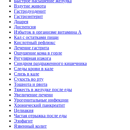
Быстрое насыщение желудка
Вздутие живота
Гастродуоденит
Гастроэнтерит
Диарея
Диспепсия
Избыток в организме витамина А
Кал с остатками пищи
Кислотный рефлюкс
Лечение гастрита
Ощущение кома в горле
Регулярная изжога
Синдром раздраженного кишечника
Следы крови в кале
Слизь в кале
Сухость во рту
Тошнота и рвота
Тяжесть в желудке после еды
Увеличение печени
Урогенитальные инфекции
Хронический панкреатит
Целиакия
Частая отрыжка после еды
Эзофагит
Язвенный колит