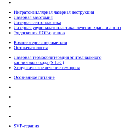
Интратонзиллярная лазерная деструкция
Лазерная вазотомия
Лазерная септопластика
Лазерная увулопалатопластика: лечение храпа и апноэ
Эндоскопия ЛОР-органов
Компьютерная периметрия
Ортокератология
Лазерная термооблитерация эпителиального
копчикового хода (SiLaC)
Хирургическое лечение геморроя
Осознанное питание
SVF-терапия