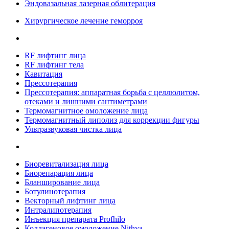
Эндовазальная лазерная облитерация
Хирургическое лечение геморроя
RF лифтинг лица
RF лифтинг тела
Кавитация
Прессотерапия
Прессотерапия: аппаратная борьба с целлюлитом,
отеками и лишними сантиметрами
Термомагнитное омоложение лица
Термомагнитный липолиз для коррекции фигуры
Ультразвуковая чистка лица
Биоревитализация лица
Биорепарация лица
Бланширование лица
Ботулинотерапия
Векторный лифтинг лица
Интралипотерапия
Инъекция препарата Profhilo
Коллагеновое омоложение Nithya