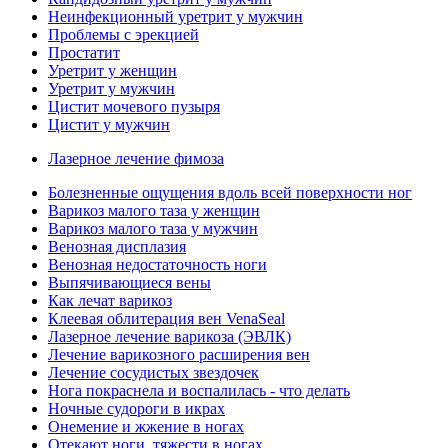
Неинфекционный уретрит у мужчин
Проблемы с эрекцией
Простатит
Уретрит у женщин
Уретрит у мужчин
Цистит мочевого пузыря
Цистит у мужчин
Лазерное лечение фимоза
Болезненные ощущения вдоль всей поверхности ног
Варикоз малого таза у женщин
Варикоз малого таза у мужчин
Венозная дисплазия
Венозная недостаточность ноги
Выпячивающиеся вены
Как лечат варикоз
Клеевая облитерация вен VenaSeal
Лазерное лечение варикоза (ЭВЛК)
Лечение варикозного расширения вен
Лечение сосудистых звездочек
Нога покраснела и воспалилась - что делать
Ночные судороги в икрах
Онемение и жжение в ногах
Отекают ноги, тяжести в ногах