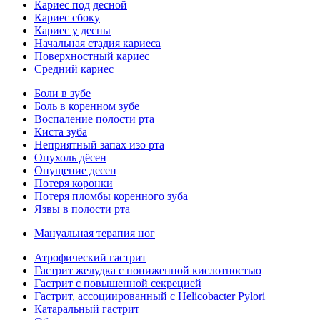
Кариес под десной
Кариес сбоку
Кариес у десны
Начальная стадия кариеса
Поверхностный кариес
Средний кариес
Боли в зубе
Боль в коренном зубе
Воспаление полости рта
Киста зуба
Неприятный запах изо рта
Опухоль дёсен
Опущение десен
Потеря коронки
Потеря пломбы коренного зуба
Язвы в полости рта
Мануальная терапия ног
Атрофический гастрит
Гастрит желудка с пониженной кислотностью
Гастрит с повышенной секрецией
Гастрит, ассоциированный с Helicobacter Pylori
Катаральный гастрит