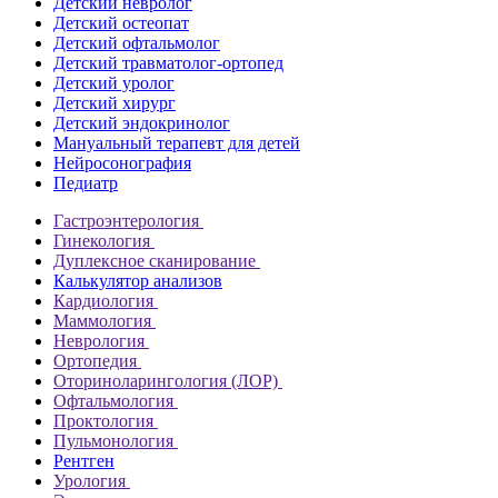
Детский невролог
Детский остеопат
Детский офтальмолог
Детский травматолог-ортопед
Детский уролог
Детский хирург
Детский эндокринолог
Мануальный терапевт для детей
Нейросонография
Педиатр
Гастроэнтерология
Гинекология
Дуплексное сканирование
Калькулятор анализов
Кардиология
Маммология
Неврология
Ортопедия
Оториноларингология (ЛОР)
Офтальмология
Проктология
Пульмонология
Рентген
Урология