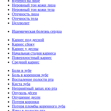
Купероз на лице
Неровный тон кожи лица
Неровный тон кожи тела
Отечность лица
Отечность тела
Целлюлит
Ишемическая болезнь сердца
Кариес под десной
Кариес сбоку
Кариес у десны
Начальная стадия кариеса
Поверхностный кариес
Средний кариес
Боли в зубе
Боль в коренном зубе
Воспаление полости рта
Киста зуба
Неприятный запах изо рта
Опухоль дёсен
Опущение десен
Потеря коронки
Потеря пломбы коренного зуба
Язвы в полости рта