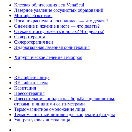
Клеевая облитерация вен VenaSeal
Лазерное удаление сосудистых образований
Минифлебэктомия
Нога покраснела и воспалилась — что делать?
Онемение и жжение в ноге — что делать?
Отекают ноги, тяжесть в ногах? Что делать?
Склеротерапия
Склеротерапия вен
Эндовазальная лазерная облитерация
Хирургическое лечение геморроя
RF лифтинг лица
RF лифтинг тела
Кавитация
Прессотерапия
Прессотерапия: аппаратная борьба с целлюлитом,
отеками и лишними сантиметрами
Термомагнитное омоложение лица
Термомагнитный липолиз для коррекции фигуры
Ультразвуковая чистка лица