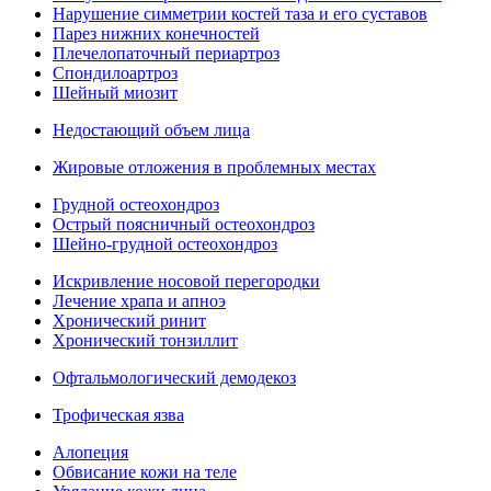
Нарушение симметрии костей таза и его суставов
Парез нижних конечностей
Плечелопаточный периартроз
Спондилоартроз
Шейный миозит
Недостающий объем лица
Жировые отложения в проблемных местах
Грудной остеохондроз
Острый поясничный остеохондроз
Шейно-грудной остеохондроз
Искривление носовой перегородки
Лечение храпа и апноэ
Хронический ринит
Хронический тонзиллит
Офтальмологический демодекоз
Трофическая язва
Алопеция
Обвисание кожи на теле