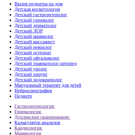
Вызов педиатра на дом
Детская косметология
Детский гастроэнтеролог
Детский гинеколог
Детский дерматолог
Детский ЛОР
Детский маммолог
Детский массажист
Детский невролог
Детский остеопат
Детский офтальмолог
Детский травматолог-ортопед
Детский уролог
Детский хирург
Детский эндокринолог
Мануальный терапевт для детей
Нейросонография
Педиатр
Гастроэнтерология
Гинекология
Дуплексное сканирование
Калькулятор анализов
Кардиология
Маммология