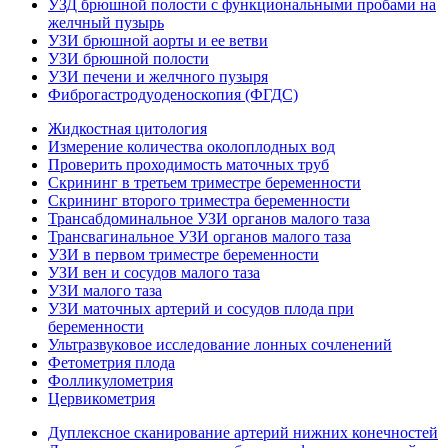
УЗД брюшной полости с функциональными пробами на
желчный пузырь
УЗИ брюшной аорты и ее ветви
УЗИ брюшной полости
УЗИ печени и желчного пузыря
Фиброгастродуоденоскопия (ФГДС)
Жидкостная цитология
Измерение количества околоплодных вод
Проверить проходимость маточных труб
Скрининг в третьем триместре беременности
Скрининг второго триместра беременности
Трансабдоминальное УЗИ органов малого таза
Трансвагинальное УЗИ органов малого таза
УЗИ в первом триместре беременности
УЗИ вен и сосудов малого таза
УЗИ малого таза
УЗИ маточных артерий и сосудов плода при
беременности
Ультразвуковое исследование лонных сочленений
Фетометрия плода
Фолликулометрия
Цервикометрия
Дуплексное сканирование артерий нижних конечностей