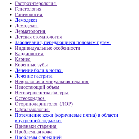
Гастроэнтерология
Гепатология
Гинекология
Демодекоз
Демодекоз
Дерматология
Детская стоматология
Заболевания, передающиеся половым путем
Индивидуальные особенности
Кардиология
Кариес
Коренные зубы
Лечение боли в ногах
Лечение гастрита
Неврология и мануальная терапия
Недостающий объем
Несовершенства фигуры
Остеохондроз
Оториноларинголог (ЛОР)
Офтальмология
Потемнение кожи (коричневые пятна) в области
внутренней лодыжки
Признаки старения
Проблемная кожа
Проблемы с эрекцией