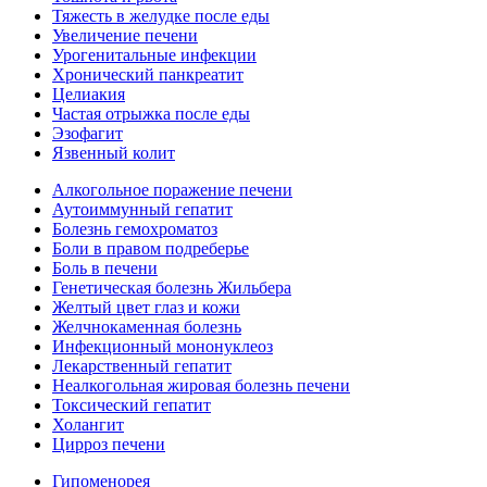
Тяжесть в желудке после еды
Увеличение печени
Урогенитальные инфекции
Хронический панкреатит
Целиакия
Частая отрыжка после еды
Эзофагит
Язвенный колит
Алкогольное поражение печени
Аутоиммунный гепатит
Болезнь гемохроматоз
Боли в правом подреберье
Боль в печени
Генетическая болезнь Жильбера
Желтый цвет глаз и кожи
Желчнокаменная болезнь
Инфекционный мононуклеоз
Лекарственный гепатит
Неалкогольная жировая болезнь печени
Токсический гепатит
Холангит
Цирроз печени
Гипоменорея