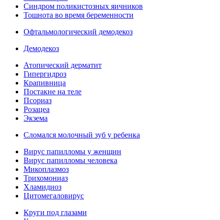
Синдром поликистозных яичников
Тошнота во время беременности
Офтальмологический демодекоз
Демодекоз
Атопический дерматит
Гипергидроз
Крапивница
Постакне на теле
Псориаз
Розацеа
Экзема
Сломался молочный зуб у ребенка
Вирус папилломы у женщин
Вирус папилломы человека
Микоплазмоз
Трихомониаз
Хламидиоз
Цитомегаловирус
Круги под глазами