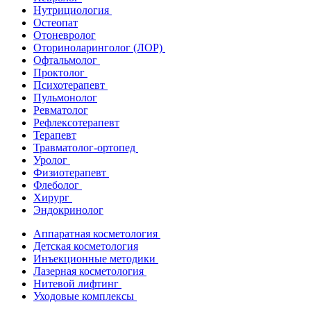
Нутрициология
Остеопат
Отоневролог
Оториноларинголог (ЛОР)
Офтальмолог
Проктолог
Психотерапевт
Пульмонолог
Ревматолог
Рефлексотерапевт
Терапевт
Травматолог-ортопед
Уролог
Физиотерапевт
Флеболог
Хирург
Эндокринолог
Аппаратная косметология
Детская косметология
Инъекционные методики
Лазерная косметология
Нитевой лифтинг
Уходовые комплексы