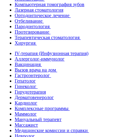
Компьютерная томография зубов
Лазерная стоматология
Ортодонтическое лечение
Отбеливание
Пародонтология
Протезирование
Терапевтическая стоматология
Хирургия
IV-терапия (Инфузионная терапия)
Аллерголог-иммунолог
Вакцинация
Вызов врача на дом
Гастроэнтеролог
Гепатолог
Гинеколог
Гирудотерапия
Дерматовенеролог
Кардиолог
Комплексные программы
Маммолог
Мануальный терапевт
Массажист
Медицинские комиссии и справки
Невролог