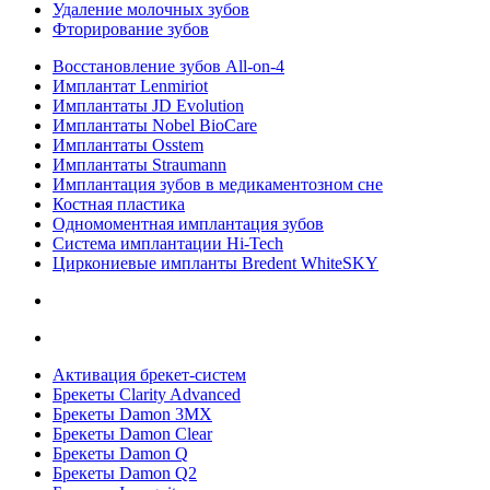
Удаление молочных зубов
Фторирование зубов
Восстановление зубов All‑on‑4
Имплантат Lenmiriot
Имплантаты JD Evolution
Имплантаты Nobel BioСare
Имплантаты Osstem
Имплантаты Straumann
Имплантация зубов в медикаментозном сне
Костная пластика
Одномоментная имплантация зубов
Система имплантации Hi-Tech
Циркониевые импланты Bredent WhiteSKY
Активация брекет-систем
Брекеты Clarity Advanced
Брекеты Damon 3MX
Брекеты Damon Clear
Брекеты Damon Q
Брекеты Damon Q2