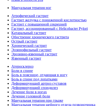
Мануальная терапия ног
Атрофический гастрит
Гастрит желудка с пониженной кислотностью
Гастрит с повышенной секрецией
Гастрит, ассоциированный с Helicobacter Pylori
Катаральный гастрит
Обострение хронического гастрита
Острый гастрит
Хронический гастрит
Эозинофильный гастрит
Эрозивно-язвенный гастрит
Язвенный гастрит
Атеросклероз
Боли в спине
Боль в пояснице, отдающая в ногу
Боль в спине под лопатками
Деформирующий артроз суставов
Деформирующий спондилез
Лечение боли в ногах
Лечение головной боли
Мануальная терапия при грыже
Мануальная терапия шейного отдела позвоночника