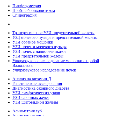
Пикфлоуметрия
Проба с бронхолитиком
Спирография
Трансректальное УЗИ предстательной железы
УЗД мочевого пузыря и предстательной железы
УЗИ органов мошонки
УЗИ почек и мочевого пузыря
УЗИ почек с надпочечниками
УЗИ предстательной железы
Ультразвуковое исследование мошонки с пробой
Вальсальвы
Ультразвуковое исследование почек
Анализ на витамин Д
Генетические исследования
Диагностика сахарного диабета
УЗИ лимфатических узлов
УЗИ слюнных желез
УЗИ щитовидной железы
Асимметрия губ
Асимметрия лица