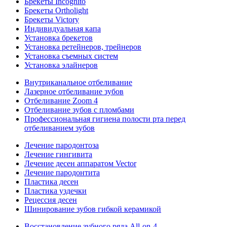
Брекеты Incognito
Брекеты Ortholight
Брекеты Victory
Индивидуальная капа
Установка брекетов
Установка ретейнеров, трейнеров
Установка съемных систем
Установка элайнеров
Внутриканальное отбеливание
Лазерное отбеливание зубов
Отбеливание Zoom 4
Отбеливание зубов с пломбами
Профессиональная гигиена полости рта перед
отбеливанием зубов
Лечение пародонтоза
Лечение гингивита
Лечение десен аппаратом Vector
Лечение пародонтита
Пластика десен
Пластика уздечки
Рецессия десен
Шинирование зубов гибкой керамикой
Восстановление зубного ряда All‑on‑4