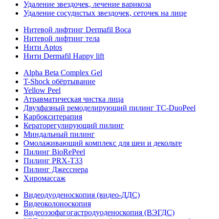
Удаление звездочек, лечение варикоза
Удаление сосудистых звездочек, сеточек на лице
Нитевой лифтинг Dermafil Boca
Нитевой лифтинг тела
Нити Aptos
Нити Dermafil Happy lift
Alpha Beta Complex Gel
T-Shock обёртывание
Yellow Peel
Атравматическая чистка лица
Двухфазный ремоделирующий пилинг TC-DuoPeel
Карбокситерапия
Кераторегулирующий пилинг
Миндальный пилинг
Омолаживающий комплекс для шеи и декольте
Пилинг BioRePeel
Пилинг PRX-T33
Пилинг Джесснера
Хиромассаж
Видеодуоденоскопия (видео-ДДС)
Видеоколоноскопия
Видеоэзофагогастродуоденоскопия (ВЭГДС)