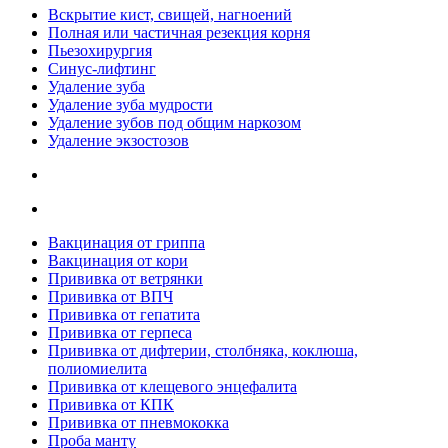
Вскрытие кист, свищей, нагноений
Полная или частичная резекция корня
Пьезохирургия
Синус-лифтинг
Удаление зуба
Удаление зуба мудрости
Удаление зубов под общим наркозом
Удаление экзостозов
Вакцинация от гриппа
Вакцинация от кори
Прививка от ветрянки
Прививка от ВПЧ
Прививка от гепатита
Прививка от герпеса
Прививка от дифтерии, столбняка, коклюша,
полиомиелита
Прививка от клещевого энцефалита
Прививка от КПК
Прививка от пневмококка
Проба манту