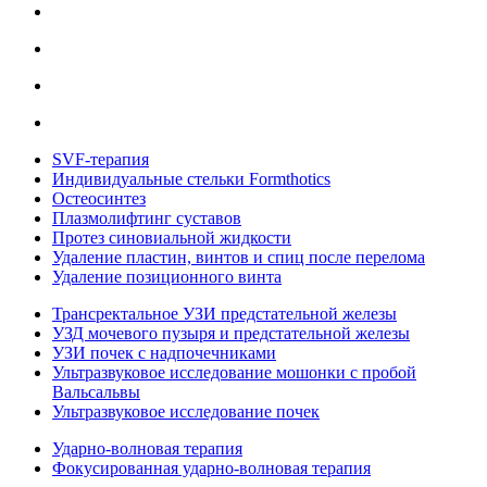
SVF-терапия
Индивидуальные стельки Formthotics
Остеосинтез
Плазмолифтинг суставов
Протез синовиальной жидкости
Удаление пластин, винтов и спиц после перелома
Удаление позиционного винта
Трансректальное УЗИ предстательной железы
УЗД мочевого пузыря и предстательной железы
УЗИ почек с надпочечниками
Ультразвуковое исследование мошонки с пробой
Вальсальвы
Ультразвуковое исследование почек
Ударно-волновая терапия
Фокусированная ударно-волновая терапия