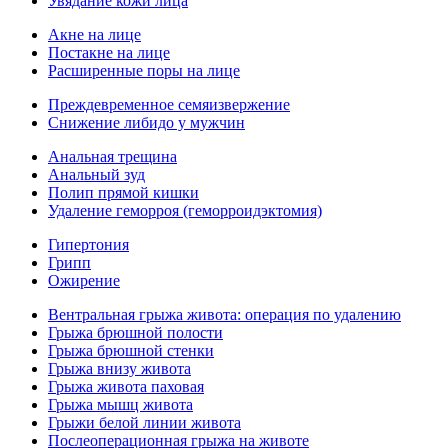
Увядание кожи лица
Акне на лице
Постакне на лице
Расширенные поры на лице
Преждевременное семяизвержение
Снижение либидо у мужчин
Анальная трещина
Анальный зуд
Полип прямой кишки
Удаление геморроя (геморроидэктомия)
Гипертония
Грипп
Ожирение
Вентральная грыжа живота: операция по удалению
Грыжа брюшной полости
Грыжа брюшной стенки
Грыжа внизу живота
Грыжа живота паховая
Грыжа мышц живота
Грыжи белой линии живота
Послеоперационная грыжа на животе