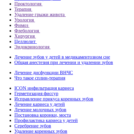
Проктология
Терапия
Удаление грыжи живота
Урология
Фимоз
Флебология
Хирургия
Целлюлит
Эндокринология
Лечение зубов у детей в медикаментозном сне
Общая анестезия при лечении и удалении зубов
Лечение дисфункции ВНЧС
Что такое сплин-терапия
ICON инфильтрация кариеса
Герметизация фиссур
Исправление прикуса коренных зубов
Лечение кариеса у детей
Лечение молочных зубов
Постановка коронки, моста
Профилактика кариеса у детей
Серебрение зубов
Удаление коренных зубов