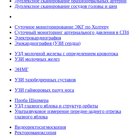
Дуплексное сканирование брахиоцефальных артерий
Дуплексное сканирование сосудов головы и шеи
Суточное мониторирование ЭКГ по Холтеру
Суточный мониторинг артериального давления в СПб
Электрокардиография
Эхокардиография (УЗИ сердца)
УЗД молочной железы с определением кровотока
УЗИ молочных желез
ЭНМГ
УЗИ тазобедренных суставов
УЗИ гайморовых пазух носа
Проба Ширмера
УЗД глазного яблока и структур орбиты
Ультразвуковое измерение передне-заднего отрезка
глазного яблока
Видеоректосигмоскопия
Ректороманоксопия