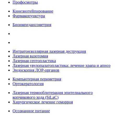
Профосмотры
Кинезиотейпирование
Фармакопунктура
Биоимпедансометрия
Интратонзиллярная лазерная деструкция
Лазерная вазотомия
Лазерная септопластика
Лазерная увулопалатопластика: лечение храпа и апноэ
Эндоскопия ЛОР-органов
Компьютерная периметрия
Ортокератология
Лазерная термооблитерация эпителиального
копчикового хода (SiLaC)
Хирургическое лечение геморроя
Осознанное питание