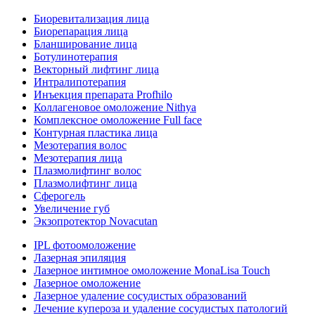
Биоревитализация лица
Биорепарация лица
Бланширование лица
Ботулинотерапия
Векторный лифтинг лица
Интралипотерапия
Инъекция препарата Profhilo
Коллагеновое омоложение Nithya
Комплексное омоложение Full face
Контурная пластика лица
Мезотерапия волос
Мезотерапия лица
Плазмолифтинг волос
Плазмолифтинг лица
Сферогель
Увеличение губ
Экзопротектор Novacutan
IPL фотоомоложение
Лазерная эпиляция
Лазерное интимное омоложение MonaLisa Touch
Лазерное омоложение
Лазерное удаление сосудистых образований
Лечение купероза и удаление сосудистых патологий