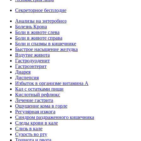
Секреторное бесплодие
Анализы на энтеробиоз
Болезнь Крона
Боли в животе слева
Боли в животе справа
Боли и спазмы в кишечнике
Быстрое насыщение желудка
Вздутие живота
Гастродуоденит
Гастроэнтерит
Диарея
Диспепсия
Избыток в организме витамина А
Кал с остатками пищи
Кислотный рефлюкс
Лечение гастрита
Ощущение кома в горле
Регулярная изжога
Синдром раздраженного кишечника
Следы крови в кале
Слизь в кале
Сухость во рту
Тошнота и рвота