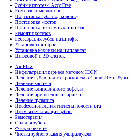
Зубные протезы Acry Free
Композитные виниры
Подготовка зуба под коронку
Постановка мостов
Постановка несъемных протезов
Ремонт протезов
Реставрация зубов на штифте
Установка виниров
Установка коронки на имплантат
Цифровой и 3D слепок
Air Flow
Инфильтрация кариеса методом ICON
Лечение зубов под микроскопом в Санкт-Петербурге
Лечение кариеса
Лечение клиновидного дефекта
Лечение пришеечного кариеса
Лечение пульпита
Профессиональная гигиена полости рта
Прямая реставрация зубов
Ремотерапия
Спа для зубов
Фторирование
Чистка зубного камня ультразвуком