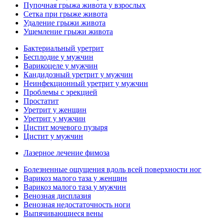
Пупочная грыжа живота у взрослых
Сетка при грыже живота
Удаление грыжи живота
Ущемление грыжи живота
Бактериальный уретрит
Бесплодие у мужчин
Варикоцеле у мужчин
Кандидозный уретрит у мужчин
Неинфекционный уретрит у мужчин
Проблемы с эрекцией
Простатит
Уретрит у женщин
Уретрит у мужчин
Цистит мочевого пузыря
Цистит у мужчин
Лазерное лечение фимоза
Болезненные ощущения вдоль всей поверхности ног
Варикоз малого таза у женщин
Варикоз малого таза у мужчин
Венозная дисплазия
Венозная недостаточность ноги
Выпячивающиеся вены