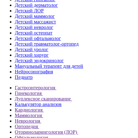
Детский дерматолог
Детский ЛОР
Детский маммолог
Детский массажист
Детский невролог
Детский остеопат
Детский офтальмолог
Детский травматолог-ортопед
Детский уролог
Детский хирург
Детский эндокринолог
Мануальный терапевт для детей
Нейросонография
Педиатр
Гастроэнтерология
Гинекология
Дуплексное сканирование
Калькулятор анализов
Кардиология
Маммология
Неврология
Ортопедия
Оториноларингология (ЛОР)
Офтальмология