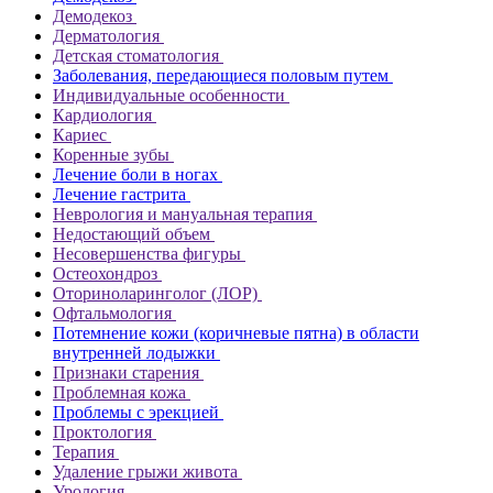
Демодекоз
Дерматология
Детская стоматология
Заболевания, передающиеся половым путем
Индивидуальные особенности
Кардиология
Кариес
Коренные зубы
Лечение боли в ногах
Лечение гастрита
Неврология и мануальная терапия
Недостающий объем
Несовершенства фигуры
Остеохондроз
Оториноларинголог (ЛОР)
Офтальмология
Потемнение кожи (коричневые пятна) в области
внутренней лодыжки
Признаки старения
Проблемная кожа
Проблемы с эрекцией
Проктология
Терапия
Удаление грыжи живота
Урология