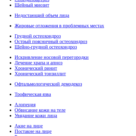
Шейный миозит
Недостающий объем лица
Жировые отложения в проблемных местах
Грудной остеохондроз
Острый поясничный остеохондроз
Шейно-грудной остеохондроз
Искривление носовой перегородки
Лечение храпа и апноэ
Хронический ринит
Хронический тонзиллит
Офтальмологический демодекоз
Трофическая язва
Алопеция
Обвисание кожи на теле
Увядание кожи лица
Акне на лице
Постакне на лице