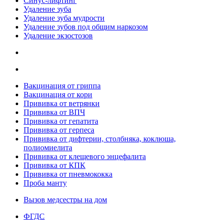
Синус-лифтинг
Удаление зуба
Удаление зуба мудрости
Удаление зубов под общим наркозом
Удаление экзостозов
Вакцинация от гриппа
Вакцинация от кори
Прививка от ветрянки
Прививка от ВПЧ
Прививка от гепатита
Прививка от герпеса
Прививка от дифтерии, столбняка, коклюша,
полиомиелита
Прививка от клещевого энцефалита
Прививка от КПК
Прививка от пневмококка
Проба манту
Вызов медсестры на дом
ФГДС