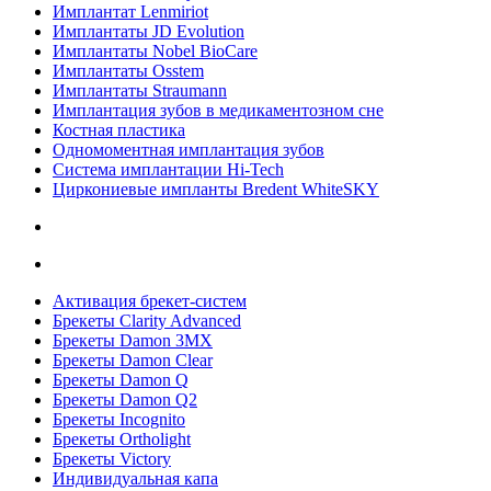
Имплантат Lenmiriot
Имплантаты JD Evolution
Имплантаты Nobel BioСare
Имплантаты Osstem
Имплантаты Straumann
Имплантация зубов в медикаментозном сне
Костная пластика
Одномоментная имплантация зубов
Система имплантации Hi-Tech
Циркониевые импланты Bredent WhiteSKY
Активация брекет-систем
Брекеты Clarity Advanced
Брекеты Damon 3MX
Брекеты Damon Clear
Брекеты Damon Q
Брекеты Damon Q2
Брекеты Incognito
Брекеты Ortholight
Брекеты Victory
Индивидуальная капа