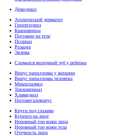
Демодекоз
Атопический дерматит
Гипергидроз
Крапивница
Постакне на теле
Псориаз
Розацеа
Экзема
Сломался молочный зуб у ребенка
Вирус папилломы у женщин
Вирус папилломы человека
Микоплазмоз
Трихомониаз
Хламидиоз
Цитомегаловирус
Круги под глазами
Купероз на лице
Неровный тон кожи лица
Неровный тон кожи тела
Отечность лица