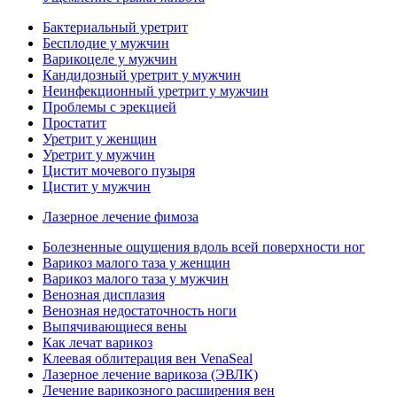
Бактериальный уретрит
Бесплодие у мужчин
Варикоцеле у мужчин
Кандидозный уретрит у мужчин
Неинфекционный уретрит у мужчин
Проблемы с эрекцией
Простатит
Уретрит у женщин
Уретрит у мужчин
Цистит мочевого пузыря
Цистит у мужчин
Лазерное лечение фимоза
Болезненные ощущения вдоль всей поверхности ног
Варикоз малого таза у женщин
Варикоз малого таза у мужчин
Венозная дисплазия
Венозная недостаточность ноги
Выпячивающиеся вены
Как лечат варикоз
Клеевая облитерация вен VenaSeal
Лазерное лечение варикоза (ЭВЛК)
Лечение варикозного расширения вен