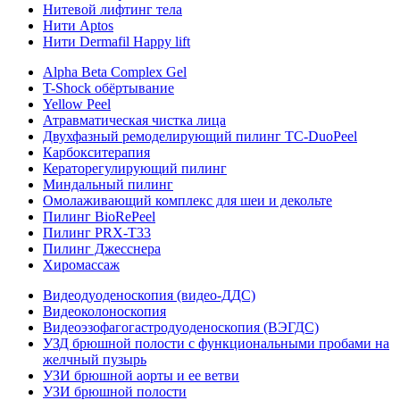
Нитевой лифтинг тела
Нити Aptos
Нити Dermafil Happy lift
Alpha Beta Complex Gel
T-Shock обёртывание
Yellow Peel
Атравматическая чистка лица
Двухфазный ремоделирующий пилинг TC-DuoPeel
Карбокситерапия
Кераторегулирующий пилинг
Миндальный пилинг
Омолаживающий комплекс для шеи и декольте
Пилинг BioRePeel
Пилинг PRX-T33
Пилинг Джесснера
Хиромассаж
Видеодуоденоскопия (видео-ДДС)
Видеоколоноскопия
Видеоэзофагогастродуоденоскопия (ВЭГДС)
УЗД брюшной полости с функциональными пробами на
желчный пузырь
УЗИ брюшной аорты и ее ветви
УЗИ брюшной полости