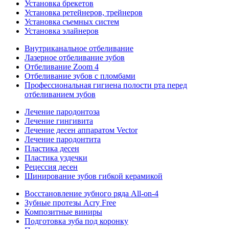
Установка брекетов
Установка ретейнеров, трейнеров
Установка съемных систем
Установка элайнеров
Внутриканальное отбеливание
Лазерное отбеливание зубов
Отбеливание Zoom 4
Отбеливание зубов с пломбами
Профессиональная гигиена полости рта перед
отбеливанием зубов
Лечение пародонтоза
Лечение гингивита
Лечение десен аппаратом Vector
Лечение пародонтита
Пластика десен
Пластика уздечки
Рецессия десен
Шинирование зубов гибкой керамикой
Восстановление зубного ряда All‑on‑4
Зубные протезы Acry Free
Композитные виниры
Подготовка зуба под коронку