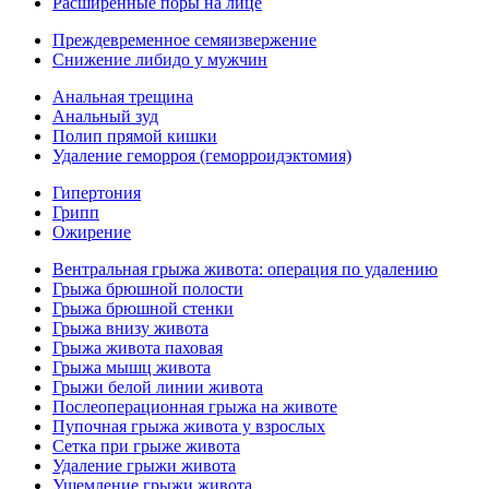
Расширенные поры на лице
Преждевременное семяизвержение
Снижение либидо у мужчин
Анальная трещина
Анальный зуд
Полип прямой кишки
Удаление геморроя (геморроидэктомия)
Гипертония
Грипп
Ожирение
Вентральная грыжа живота: операция по удалению
Грыжа брюшной полости
Грыжа брюшной стенки
Грыжа внизу живота
Грыжа живота паховая
Грыжа мышц живота
Грыжи белой линии живота
Послеоперационная грыжа на животе
Пупочная грыжа живота у взрослых
Сетка при грыже живота
Удаление грыжи живота
Ущемление грыжи живота