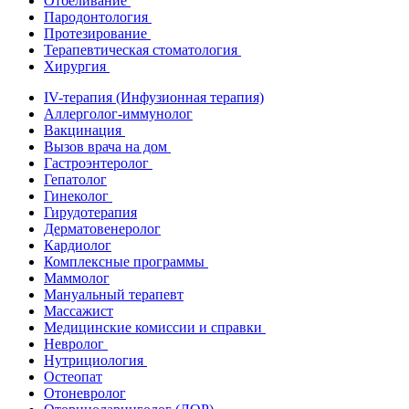
Отбеливание
Пародонтология
Протезирование
Терапевтическая стоматология
Хирургия
IV-терапия (Инфузионная терапия)
Аллерголог-иммунолог
Вакцинация
Вызов врача на дом
Гастроэнтеролог
Гепатолог
Гинеколог
Гирудотерапия
Дерматовенеролог
Кардиолог
Комплексные программы
Маммолог
Мануальный терапевт
Массажист
Медицинские комиссии и справки
Невролог
Нутрициология
Остеопат
Отоневролог