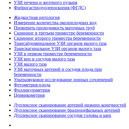
УЗИ печени и желчного пузыря
Фиброгастродуоденоскопия (ФГДС)
Жидкостная цитология
Измерение количества околоплодных вод
Проверить проходимость маточных труб
Скрининг в третьем триместре беременности
Скрининг второго триместра беременности
Трансабдоминальное УЗИ органов малого таза
Трансвагинальное УЗИ органов малого таза
УЗИ в первом триместре беременности
УЗИ вен и сосудов малого таза
УЗИ малого таза
УЗИ маточных артерий и сосудов плода при
беременности
Ультразвуковое исследование лонных сочленений
Фетометрия плода
Фолликулометрия
Цервикометрия
Дуплексное сканирование артерий нижних конечностей
Дуплексное сканирование брахиоцефальных артерий
Дуплексное сканирование сосудов головы и шеи