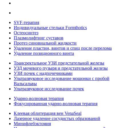
SVF-терапия
Индивидуальные стельки Formthotics
Остеосинтез
Плазмолифтинг суставов
Протез синовиальной жидкости
Удаление пластин, винтов и спиц после перелома
Удаление позиционного винта
Трансректальное УЗИ предстательной железы
УЗД мочевого пузыря и предстательной железы
УЗИ почек с надпочечниками
Ультразвуковое исследование мошонки с пробой
Вальсальвы
Ультразвуковое исследование почек
Ударно-волновая терапия
Фокусированная ударно-волновая терапия
Клеевая облитерация вен VenaSeal
Лазерное удаление сосудистых образований
Минифлебэктомия