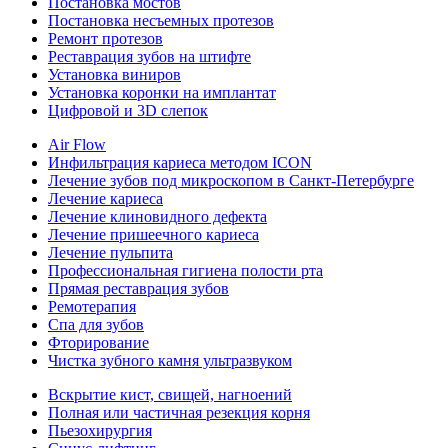
Постановка мостов
Постановка несъемных протезов
Ремонт протезов
Реставрация зубов на штифте
Установка виниров
Установка коронки на имплантат
Цифровой и 3D слепок
Air Flow
Инфильтрация кариеса методом ICON
Лечение зубов под микроскопом в Санкт-Петербурге
Лечение кариеса
Лечение клиновидного дефекта
Лечение пришеечного кариеса
Лечение пульпита
Профессиональная гигиена полости рта
Прямая реставрация зубов
Ремотерапия
Спа для зубов
Фторирование
Чистка зубного камня ультразвуком
Вскрытие кист, свищей, нагноений
Полная или частичная резекция корня
Пьезохирургия