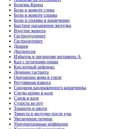
Болезнь Крона
Боли в животе слева
Боли в животе справа
Боли и спазмы в кишечнике
Быстрое насыщение желудка
Вздутие живота
Гастродуоденит
Гастроэнтерит
Диарея
Диспепсия
Избыток в организме витамина А
Кал с остатками пищи
Кислотный рефлюкс
Лечение гастрита
Ощущение кома в горле
Регулярная изжога
Синдром раздраженного кишечника
Следы крови в кале
Слизь в кале
Сухость во рту
Тошнота и рвота
Тяжесть в желудке после еды
Увеличение печени
Урогенитальные инфекции