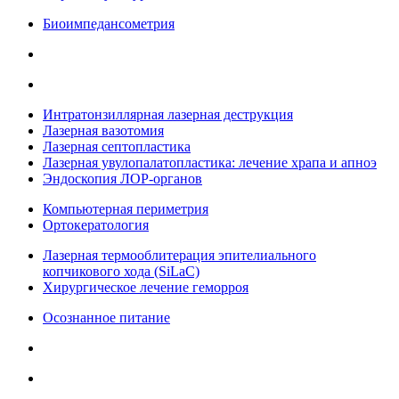
Биоимпедансометрия
Интратонзиллярная лазерная деструкция
Лазерная вазотомия
Лазерная септопластика
Лазерная увулопалатопластика: лечение храпа и апноэ
Эндоскопия ЛОР-органов
Компьютерная периметрия
Ортокератология
Лазерная термооблитерация эпителиального
копчикового хода (SiLaC)
Хирургическое лечение геморроя
Осознанное питание