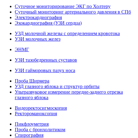
Суточное мониторирование ЭКГ по Холтеру
Суточный мониторинг артериального давления в СПб
Электрокардиография
Эхокардиография (УЗИ сердца)
УЗД молочной железы с определением кровотока
УЗИ молочных желез
ЭНМГ
УЗИ тазобедренных суставов
УЗИ гайморовых пазух носа
Проба Ширмера
УЗД глазного яблока и структур орбиты
Ультразвуковое измерение передне-заднего отрезка
глазного яблока
Видеоректосигмоскопия
Ректороманоксопия
Пикфлоуметрия
Проба с бронхолитиком
Спирография