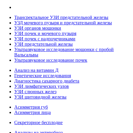
Трансректальное УЗИ предстательной железы
УЗД мочевого пузыря и предстательной железы
УЗИ органов мошонки
УЗИ почек и мочевого пузыря
УЗИ почек с надпочечниками
УЗИ предстательной железы
Ультразвуковое исследование мошонки с пробой
Вальсальвы
Ультразвуковое исследование почек
Анализ на витамин Д
Генетические исследования
Диагностика сахарного диабета
УЗИ лимфатических узлов
УЗИ слюнных желез
УЗИ щитовидной железы
Асимметрия губ
Асимметрия лица
Секреторное бесплодие
Анализы на энтеробиоз