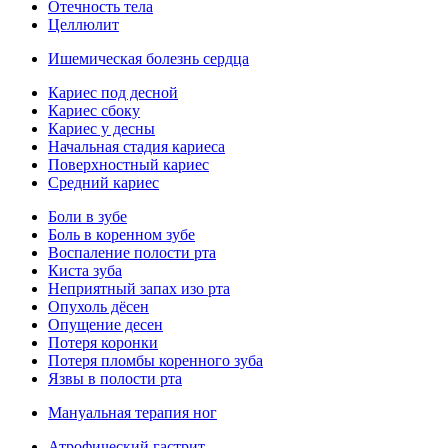
Отечность тела
Целлюлит
Ишемическая болезнь сердца
Кариес под десной
Кариес сбоку
Кариес у десны
Начальная стадия кариеса
Поверхностный кариес
Средний кариес
Боли в зубе
Боль в коренном зубе
Воспаление полости рта
Киста зуба
Неприятный запах изо рта
Опухоль дёсен
Опущение десен
Потеря коронки
Потеря пломбы коренного зуба
Язвы в полости рта
Мануальная терапия ног
Атрофический гастрит