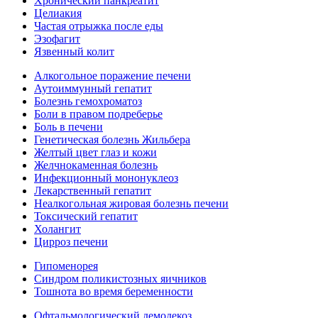
Хронический панкреатит
Целиакия
Частая отрыжка после еды
Эзофагит
Язвенный колит
Алкогольное поражение печени
Аутоиммунный гепатит
Болезнь гемохроматоз
Боли в правом подреберье
Боль в печени
Генетическая болезнь Жильбера
Желтый цвет глаз и кожи
Желчнокаменная болезнь
Инфекционный мононуклеоз
Лекарственный гепатит
Неалкогольная жировая болезнь печени
Токсический гепатит
Холангит
Цирроз печени
Гипоменорея
Синдром поликистозных яичников
Тошнота во время беременности
Офтальмологический демодекоз