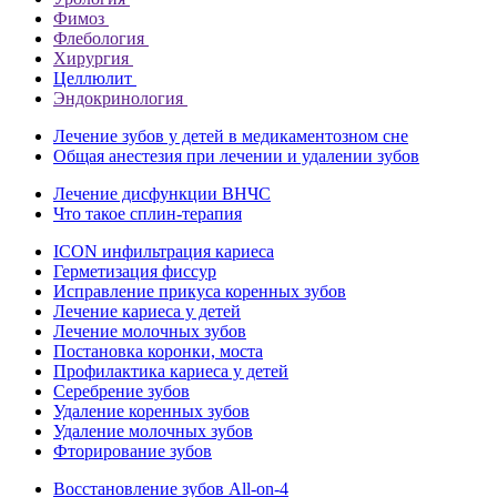
Фимоз
Флебология
Хирургия
Целлюлит
Эндокринология
Лечение зубов у детей в медикаментозном сне
Общая анестезия при лечении и удалении зубов
Лечение дисфункции ВНЧС
Что такое сплин-терапия
ICON инфильтрация кариеса
Герметизация фиссур
Исправление прикуса коренных зубов
Лечение кариеса у детей
Лечение молочных зубов
Постановка коронки, моста
Профилактика кариеса у детей
Серебрение зубов
Удаление коренных зубов
Удаление молочных зубов
Фторирование зубов
Восстановление зубов All‑on‑4