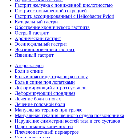
Гастрит желудка с пониженной кислотностью
Гастрит с повышенной секрецией
Гастрит, ассоциированный с Helicobacter Pylori
Катаральный гастрит
Обострение хронического гастрита
Острый гастрит
Хронический гастрит
Эозинофильный гастрит
Эрозивно-язвенный гастрит
Язвенный гастрит
Атеросклероз
Боли в спине
Боль в пояснице, отдающая в ногу
Боль в спине под лопатками
Деформирующий артроз суставов
Деформирующий спондилез
Лечение боли в ногах
Лечение головной боли
Мануальная терапия при грыже
Мануальная терапия шейного отдела позвоночника
Нарушение симметрии костей таза и его суставов
Парез нижних конечностей
Плечелопаточный периартроз
Спондилоартроз