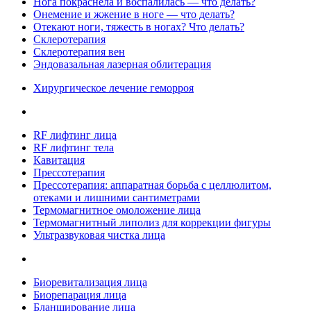
Нога покраснела и воспалилась — что делать?
Онемение и жжение в ноге — что делать?
Отекают ноги, тяжесть в ногах? Что делать?
Склеротерапия
Склеротерапия вен
Эндовазальная лазерная облитерация
Хирургическое лечение геморроя
RF лифтинг лица
RF лифтинг тела
Кавитация
Прессотерапия
Прессотерапия: аппаратная борьба с целлюлитом,
отеками и лишними сантиметрами
Термомагнитное омоложение лица
Термомагнитный липолиз для коррекции фигуры
Ультразвуковая чистка лица
Биоревитализация лица
Биорепарация лица
Бланширование лица