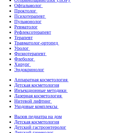
Оториноларинголог (ЛОР)
Офтальмолог
Проктолог
Психотерапевт
Пульмонолог
Ревматолог
Рефлексотерапевт
Терапевт
Травматолог-ортопед
Уролог
Физиотерапевт
Флеболог
Хирург
Эндокринолог
Аппаратная косметология
Детская косметология
Инъекционные методики
Лазерная косметология
Нитевой лифтинг
Уходовые комплексы
Вызов педиатра на дом
Детская косметология
Детский гастроэнтеролог
Детский гинеколог