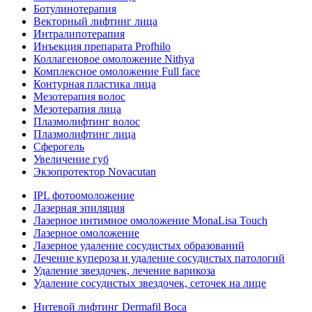
Ботулинотерапия
Векторный лифтинг лица
Интралипотерапия
Инъекция препарата Profhilo
Коллагеновое омоложение Nithya
Комплексное омоложение Full face
Контурная пластика лица
Мезотерапия волос
Мезотерапия лица
Плазмолифтинг волос
Плазмолифтинг лица
Сферогель
Увеличение губ
Экзопротектор Novacutan
IPL фотоомоложение
Лазерная эпиляция
Лазерное интимное омоложение MonaLisa Touch
Лазерное омоложение
Лазерное удаление сосудистых образований
Лечение купероза и удаление сосудистых патологий
Удаление звездочек, лечение варикоза
Удаление сосудистых звездочек, сеточек на лице
Нитевой лифтинг Dermafil Boca