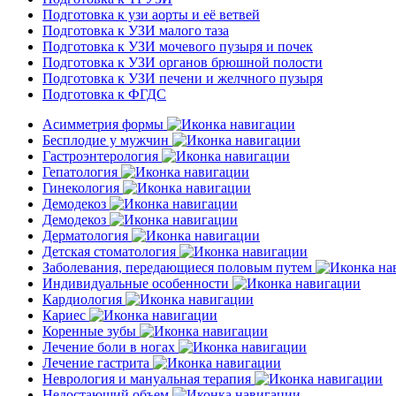
Подготовка к узи аорты и её ветвей
Подготовка к УЗИ малого таза
Подготовка к УЗИ мочевого пузыря и почек
Подготовка к УЗИ органов брюшной полости
Подготовка к УЗИ печени и желчного пузыря
Подготовка к ФГДС
Асимметрия формы
Бесплодие у мужчин
Гастроэнтерология
Гепатология
Гинекология
Демодекоз
Демодекоз
Дерматология
Детская стоматология
Заболевания, передающиеся половым путем
Индивидуальные особенности
Кардиология
Кариес
Коренные зубы
Лечение боли в ногах
Лечение гастрита
Неврология и мануальная терапия
Недостающий объем