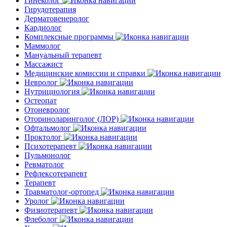
Гинеколог
Гирудотерапия
Дерматовенеролог
Кардиолог
Комплексные программы
Маммолог
Мануальный терапевт
Массажист
Медицинские комиссии и справки
Невролог
Нутрициология
Остеопат
Отоневролог
Оториноларинголог (ЛОР)
Офтальмолог
Проктолог
Психотерапевт
Пульмонолог
Ревматолог
Рефлексотерапевт
Терапевт
Травматолог-ортопед
Уролог
Физиотерапевт
Флеболог