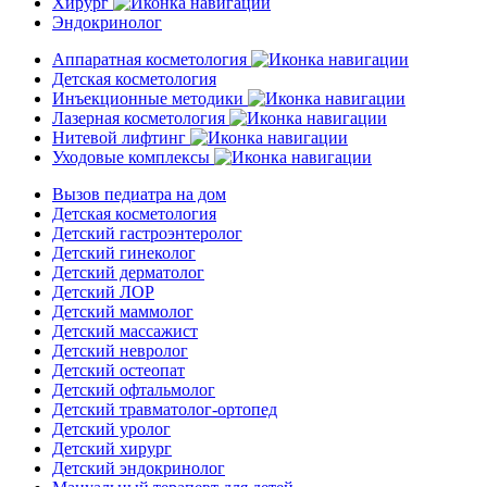
Хирург
Эндокринолог
Аппаратная косметология
Детская косметология
Инъекционные методики
Лазерная косметология
Нитевой лифтинг
Уходовые комплексы
Вызов педиатра на дом
Детская косметология
Детский гастроэнтеролог
Детский гинеколог
Детский дерматолог
Детский ЛОР
Детский маммолог
Детский массажист
Детский невролог
Детский остеопат
Детский офтальмолог
Детский травматолог-ортопед
Детский уролог
Детский хирург
Детский эндокринолог