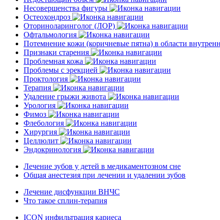
Несовершенства фигуры
Остеохондроз
Оториноларинголог (ЛОР)
Офтальмология
Потемнение кожи (коричневые пятна) в области внутре
Признаки старения
Проблемная кожа
Проблемы с эрекцией
Проктология
Терапия
Удаление грыжи живота
Урология
Фимоз
Флебология
Хирургия
Целлюлит
Эндокринология
Лечение зубов у детей в медикаментозном сне
Общая анестезия при лечении и удалении зубов
Лечение дисфункции ВНЧС
Что такое сплин-терапия
ICON инфильтрация кариеса