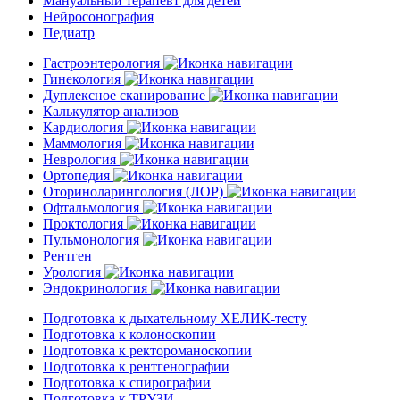
Мануальный терапевт для детей
Нейросонография
Педиатр
Гастроэнтерология
Гинекология
Дуплексное сканирование
Калькулятор анализов
Кардиология
Маммология
Неврология
Ортопедия
Оториноларингология (ЛОР)
Офтальмология
Проктология
Пульмонология
Рентген
Урология
Эндокринология
Подготовка к дыхательному ХЕЛИК-тесту
Подготовка к колоноскопии
Подготовка к ректороманоскопии
Подготовка к рентгенографии
Подготовка к спирографии
Подготовка к ТРУЗИ