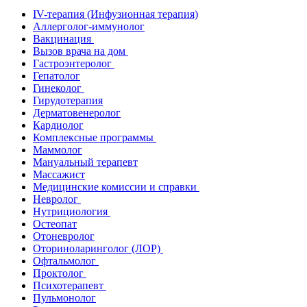
IV-терапия (Инфузионная терапия)
Аллерголог-иммунолог
Вакцинация
Вызов врача на дом
Гастроэнтеролог
Гепатолог
Гинеколог
Гирудотерапия
Дерматовенеролог
Кардиолог
Комплексные программы
Маммолог
Мануальный терапевт
Массажист
Медицинские комиссии и справки
Невролог
Нутрициология
Остеопат
Отоневролог
Оториноларинголог (ЛОР)
Офтальмолог
Проктолог
Психотерапевт
Пульмонолог