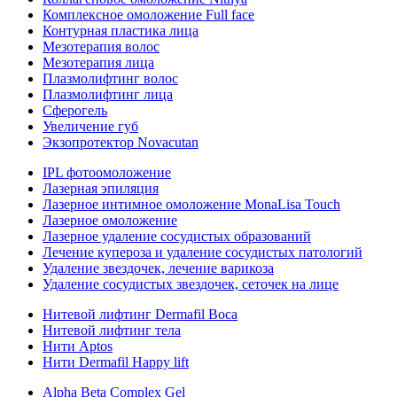
Комплексное омоложение Full face
Контурная пластика лица
Мезотерапия волос
Мезотерапия лица
Плазмолифтинг волос
Плазмолифтинг лица
Сферогель
Увеличение губ
Экзопротектор Novacutan
IPL фотоомоложение
Лазерная эпиляция
Лазерное интимное омоложение MonaLisa Touch
Лазерное омоложение
Лазерное удаление сосудистых образований
Лечение купероза и удаление сосудистых патологий
Удаление звездочек, лечение варикоза
Удаление сосудистых звездочек, сеточек на лице
Нитевой лифтинг Dermafil Boca
Нитевой лифтинг тела
Нити Aptos
Нити Dermafil Happy lift
Alpha Beta Complex Gel