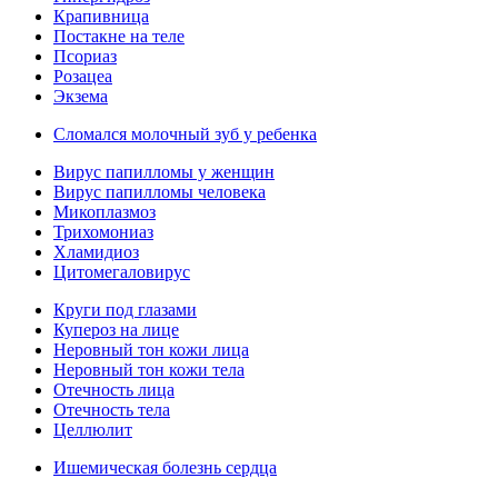
Крапивница
Постакне на теле
Псориаз
Розацеа
Экзема
Сломался молочный зуб у ребенка
Вирус папилломы у женщин
Вирус папилломы человека
Микоплазмоз
Трихомониаз
Хламидиоз
Цитомегаловирус
Круги под глазами
Купероз на лице
Неровный тон кожи лица
Неровный тон кожи тела
Отечность лица
Отечность тела
Целлюлит
Ишемическая болезнь сердца