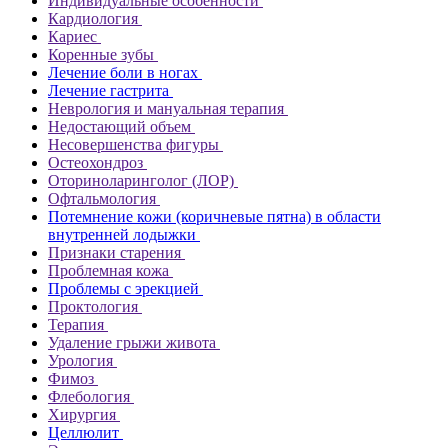
Индивидуальные особенности
Кардиология
Кариес
Коренные зубы
Лечение боли в ногах
Лечение гастрита
Неврология и мануальная терапия
Недостающий объем
Несовершенства фигуры
Остеохондроз
Оториноларинголог (ЛОР)
Офтальмология
Потемнение кожи (коричневые пятна) в области
внутренней лодыжки
Признаки старения
Проблемная кожа
Проблемы с эрекцией
Проктология
Терапия
Удаление грыжи живота
Урология
Фимоз
Флебология
Хирургия
Целлюлит