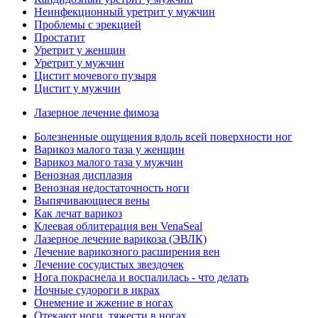
Неинфекционный уретрит у мужчин
Проблемы с эрекцией
Простатит
Уретрит у женщин
Уретрит у мужчин
Цистит мочевого пузыря
Цистит у мужчин
Лазерное лечение фимоза
Болезненные ощущения вдоль всей поверхности ног
Варикоз малого таза у женщин
Варикоз малого таза у мужчин
Венозная дисплазия
Венозная недостаточность ноги
Выпячивающиеся вены
Как лечат варикоз
Клеевая облитерация вен VenaSeal
Лазерное лечение варикоза (ЭВЛК)
Лечение варикозного расширения вен
Лечение сосудистых звездочек
Нога покраснела и воспалилась - что делать
Ночные судороги в икрах
Онемение и жжение в ногах
Отекают ноги, тяжести в ногах