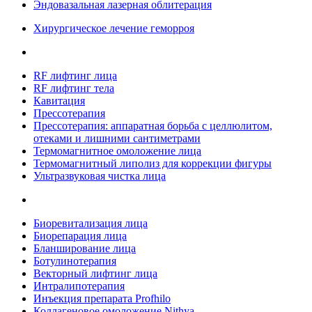
Эндовазальная лазерная облитерация
Хирургическое лечение геморроя
RF лифтинг лица
RF лифтинг тела
Кавитация
Прессотерапия
Прессотерапия: аппаратная борьба с целлюлитом,
отеками и лишними сантиметрами
Термомагнитное омоложение лица
Термомагнитный липолиз для коррекции фигуры
Ультразвуковая чистка лица
Биоревитализация лица
Биорепарация лица
Бланширование лица
Ботулинотерапия
Векторный лифтинг лица
Интралипотерапия
Инъекция препарата Profhilo
Коллагеновое омоложение Nithya