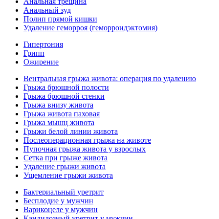
Анальная трещина
Анальный зуд
Полип прямой кишки
Удаление геморроя (геморроидэктомия)
Гипертония
Грипп
Ожирение
Вентральная грыжа живота: операция по удалению
Грыжа брюшной полости
Грыжа брюшной стенки
Грыжа внизу живота
Грыжа живота паховая
Грыжа мышц живота
Грыжи белой линии живота
Послеоперационная грыжа на животе
Пупочная грыжа живота у взрослых
Сетка при грыже живота
Удаление грыжи живота
Ущемление грыжи живота
Бактериальный уретрит
Бесплодие у мужчин
Варикоцеле у мужчин
Кандидозный уретрит у мужчин