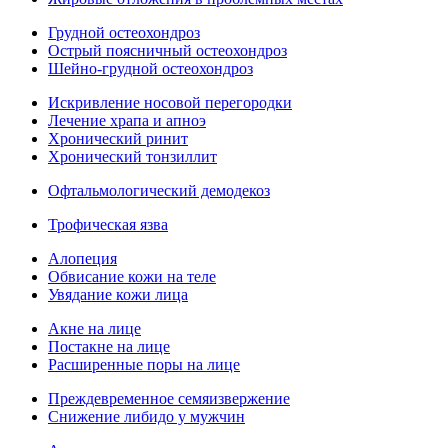
Грудной остеохондроз
Острый поясничный остеохондроз
Шейно-грудной остеохондроз
Искривление носовой перегородки
Лечение храпа и апноэ
Хронический ринит
Хронический тонзиллит
Офтальмологический демодекоз
Трофическая язва
Алопеция
Обвисание кожи на теле
Увядание кожи лица
Акне на лице
Постакне на лице
Расширенные поры на лице
Преждевременное семяизвержение
Снижение либидо у мужчин