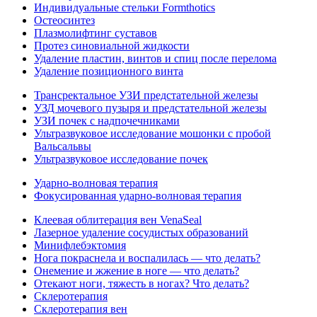
Индивидуальные стельки Formthotics
Остеосинтез
Плазмолифтинг суставов
Протез синовиальной жидкости
Удаление пластин, винтов и спиц после перелома
Удаление позиционного винта
Трансректальное УЗИ предстательной железы
УЗД мочевого пузыря и предстательной железы
УЗИ почек с надпочечниками
Ультразвуковое исследование мошонки с пробой
Вальсальвы
Ультразвуковое исследование почек
Ударно-волновая терапия
Фокусированная ударно-волновая терапия
Клеевая облитерация вен VenaSeal
Лазерное удаление сосудистых образований
Минифлебэктомия
Нога покраснела и воспалилась — что делать?
Онемение и жжение в ноге — что делать?
Отекают ноги, тяжесть в ногах? Что делать?
Склеротерапия
Склеротерапия вен