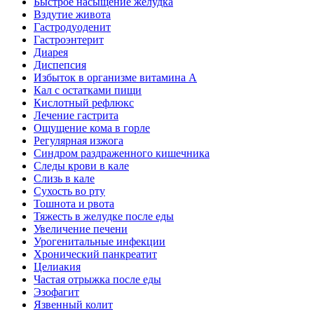
Быстрое насыщение желудка
Вздутие живота
Гастродуоденит
Гастроэнтерит
Диарея
Диспепсия
Избыток в организме витамина А
Кал с остатками пищи
Кислотный рефлюкс
Лечение гастрита
Ощущение кома в горле
Регулярная изжога
Синдром раздраженного кишечника
Следы крови в кале
Слизь в кале
Сухость во рту
Тошнота и рвота
Тяжесть в желудке после еды
Увеличение печени
Урогенитальные инфекции
Хронический панкреатит
Целиакия
Частая отрыжка после еды
Эзофагит
Язвенный колит