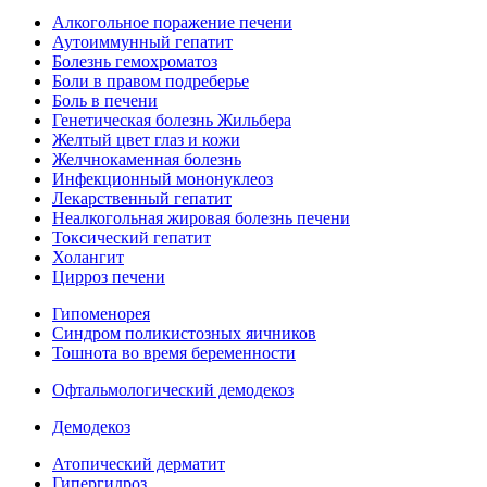
Алкогольное поражение печени
Аутоиммунный гепатит
Болезнь гемохроматоз
Боли в правом подреберье
Боль в печени
Генетическая болезнь Жильбера
Желтый цвет глаз и кожи
Желчнокаменная болезнь
Инфекционный мононуклеоз
Лекарственный гепатит
Неалкогольная жировая болезнь печени
Токсический гепатит
Холангит
Цирроз печени
Гипоменорея
Синдром поликистозных яичников
Тошнота во время беременности
Офтальмологический демодекоз
Демодекоз
Атопический дерматит
Гипергидроз