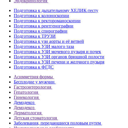
Эндокринология
Подготовка к дыхательному ХЕЛИК-тесту
Подготовка к колоноскопии
Подготовка к ректороманоскопии
Подготовка к рентгенографии
Подготовка к спирографии
Подготовка к ТРУЗИ
Подготовка к узи аорты и её ветвей
Подготовка к УЗИ малого таза
Подготовка к УЗИ мочевого пузыря и почек
Подготовка к УЗИ органов брюшной полости
Подготовка к УЗИ печени и желчного пузыря
Подготовка к ФГДС
Асимметрия формы
Бесплодие у мужчин
Гастроэнтерология
Гепатология
Гинекология
Демодекоз
Демодекоз
Дерматология
Детская стоматология
Заболевания, передающиеся половым путем