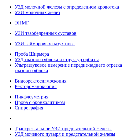
УЗД молочной железы с определением кровотока
УЗИ молочных желез
ЭНМГ
УЗИ тазобедренных суставов
УЗИ гайморовых пазух носа
Проба Ширмера
УЗД глазного яблока и структур орбиты
Ультразвуковое измерение передне-заднего отрезка
глазного яблока
Видеоректосигмоскопия
Ректороманоксопия
Пикфлоуметрия
Проба с бронхолитиком
Спирография
Трансректальное УЗИ предстательной железы
УЗД мочевого пузыря и предстательной железы