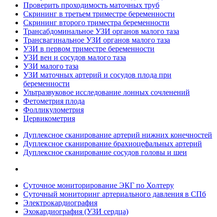
Проверить проходимость маточных труб
Скрининг в третьем триместре беременности
Скрининг второго триместра беременности
Трансабдоминальное УЗИ органов малого таза
Трансвагинальное УЗИ органов малого таза
УЗИ в первом триместре беременности
УЗИ вен и сосудов малого таза
УЗИ малого таза
УЗИ маточных артерий и сосудов плода при
беременности
Ультразвуковое исследование лонных сочленений
Фетометрия плода
Фолликулометрия
Цервикометрия
Дуплексное сканирование артерий нижних конечностей
Дуплексное сканирование брахиоцефальных артерий
Дуплексное сканирование сосудов головы и шеи
Суточное мониторирование ЭКГ по Холтеру
Суточный мониторинг артериального давления в СПб
Электрокардиография
Эхокардиография (УЗИ сердца)