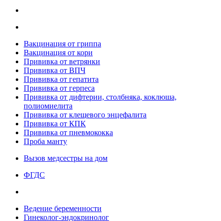
Вакцинация от гриппа
Вакцинация от кори
Прививка от ветрянки
Прививка от ВПЧ
Прививка от гепатита
Прививка от герпеса
Прививка от дифтерии, столбняка, коклюша,
полиомиелита
Прививка от клещевого энцефалита
Прививка от КПК
Прививка от пневмококка
Проба манту
Вызов медсестры на дом
ФГДС
Ведение беременности
Гинеколог-эндокринолог