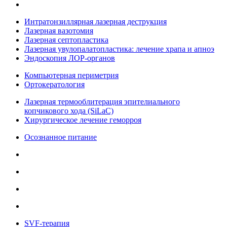
Интратонзиллярная лазерная деструкция
Лазерная вазотомия
Лазерная септопластика
Лазерная увулопалатопластика: лечение храпа и апноэ
Эндоскопия ЛОР-органов
Компьютерная периметрия
Ортокератология
Лазерная термооблитерация эпителиального
копчикового хода (SiLaC)
Хирургическое лечение геморроя
Осознанное питание
SVF-терапия