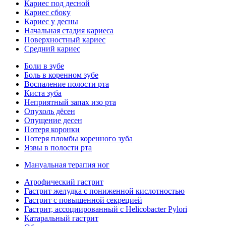
Кариес под десной
Кариес сбоку
Кариес у десны
Начальная стадия кариеса
Поверхностный кариес
Средний кариес
Боли в зубе
Боль в коренном зубе
Воспаление полости рта
Киста зуба
Неприятный запах изо рта
Опухоль дёсен
Опущение десен
Потеря коронки
Потеря пломбы коренного зуба
Язвы в полости рта
Мануальная терапия ног
Атрофический гастрит
Гастрит желудка с пониженной кислотностью
Гастрит с повышенной секрецией
Гастрит, ассоциированный с Helicobacter Pylori
Катаральный гастрит