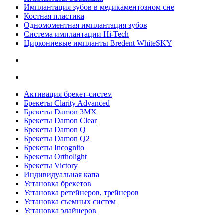
Имплантация зубов в медикаментозном сне
Костная пластика
Одномоментная имплантация зубов
Система имплантации Hi-Tech
Циркониевые импланты Bredent WhiteSKY
Активация брекет-систем
Брекеты Clarity Advanced
Брекеты Damon 3MX
Брекеты Damon Clear
Брекеты Damon Q
Брекеты Damon Q2
Брекеты Incognito
Брекеты Ortholight
Брекеты Victory
Индивидуальная капа
Установка брекетов
Установка ретейнеров, трейнеров
Установка съемных систем
Установка элайнеров