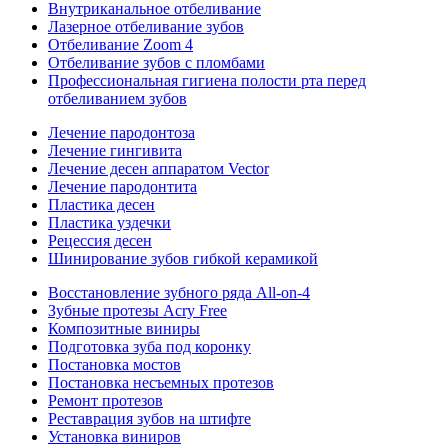
Внутриканальное отбеливание
Лазерное отбеливание зубов
Отбеливание Zoom 4
Отбеливание зубов с пломбами
Профессиональная гигиена полости рта перед
отбеливанием зубов
Лечение пародонтоза
Лечение гингивита
Лечение десен аппаратом Vector
Лечение пародонтита
Пластика десен
Пластика уздечки
Рецессия десен
Шинирование зубов гибкой керамикой
Восстановление зубного ряда All‑on‑4
Зубные протезы Acry Free
Композитные виниры
Подготовка зуба под коронку
Постановка мостов
Постановка несъемных протезов
Ремонт протезов
Реставрация зубов на штифте
Установка виниров