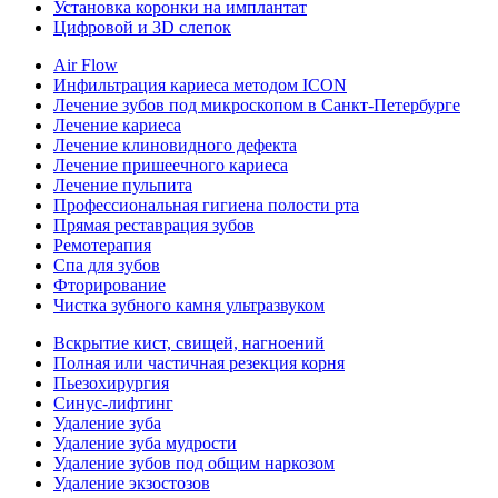
Установка коронки на имплантат
Цифровой и 3D слепок
Air Flow
Инфильтрация кариеса методом ICON
Лечение зубов под микроскопом в Санкт-Петербурге
Лечение кариеса
Лечение клиновидного дефекта
Лечение пришеечного кариеса
Лечение пульпита
Профессиональная гигиена полости рта
Прямая реставрация зубов
Ремотерапия
Спа для зубов
Фторирование
Чистка зубного камня ультразвуком
Вскрытие кист, свищей, нагноений
Полная или частичная резекция корня
Пьезохирургия
Синус-лифтинг
Удаление зуба
Удаление зуба мудрости
Удаление зубов под общим наркозом
Удаление экзостозов