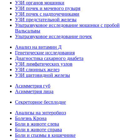
УЗИ органов мошонки
УЗИ почек и мочевого пузыря
УЗИ почек с надпочечниками
УЗИ предстательной железы
Ультразвуковое исследование мошонки с пробой
Вальсальвы
Ультразвуковое исследование почек
Анализ на витамин Д
Генетические исследования
Диагностика сахарного диабета
УЗИ лимфатических узлов
УЗИ слюнных желез
УЗИ щитовидной железы
Асимметрия губ
Асимметрия лица
Секреторное бесплодие
Анализы на энтеробиоз
Болезнь Крона
Боли в животе слева
Боли в животе справа
Боли и спазмы в кишечнике