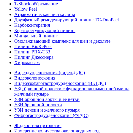
T-Shock обёртывание
Yellow Peel
Атравматическая чистка лица
Двухфазный ремоделирующий пилинг TC-DuoPeel
Карбокситерапия
Кераторегулирующий пилинг
Миндальный пилинг
Омолаживающий комплекс для шеи и декольте
Пилинг BioRePeel
Пилинг PRX-T33
Пилинг Джесснера
Хиромассаж
Видеодуоденоскопия (видео-ДДС)
Видеоколоноскопия
Видеоэзофагогастродуоденоскопия (ВЭГДС)
УЗД брюшной полости с функциональными пробами на
желчный пузырь
УЗИ брюшной аорты и ее ветви
УЗИ брюшной полости
УЗИ печени и желчного пузыря
Фиброгастродуоденоскопия (ФГДС)
Жидкостная цитология
Измерение количества околоплодных вод