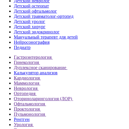
Детский невролог
Детский остеопат
Детский офтальмолог
Детский травматолог-ортопед
Детский уролог
Детский хирург
Детский эндокринолог
Мануальный терапевт для детей
Нейросонография
Педиатр
Гастроэнтерология
Гинекология
Дуплексное сканирование
Калькулятор анализов
Кардиология
Маммология
Неврология
Ортопедия
Оториноларингология (ЛОР)
Офтальмология
Проктология
Пульмонология
Рентген
Урология