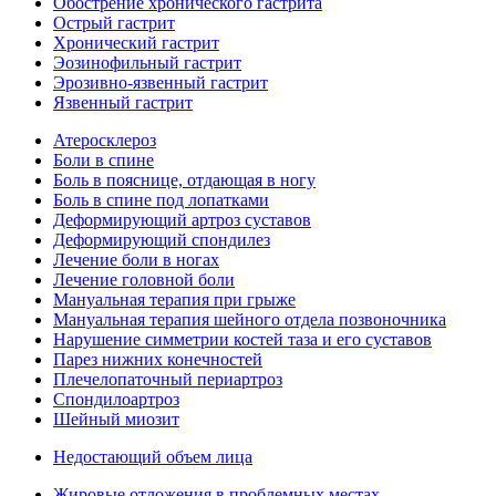
Обострение хронического гастрита
Острый гастрит
Хронический гастрит
Эозинофильный гастрит
Эрозивно-язвенный гастрит
Язвенный гастрит
Атеросклероз
Боли в спине
Боль в пояснице, отдающая в ногу
Боль в спине под лопатками
Деформирующий артроз суставов
Деформирующий спондилез
Лечение боли в ногах
Лечение головной боли
Мануальная терапия при грыже
Мануальная терапия шейного отдела позвоночника
Нарушение симметрии костей таза и его суставов
Парез нижних конечностей
Плечелопаточный периартроз
Спондилоартроз
Шейный миозит
Недостающий объем лица
Жировые отложения в проблемных местах