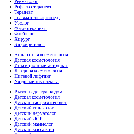
Ревматолог
Рефлексотерапевт
Терапевт
Травматолог-ортопед
Уролог
Физиотерапевт
Флеболог
Хирург
Эндокринолог
Аппаратная косметология
Детская косметология
Инъекционные методики
Лазерная косметология
Нитевой лифтинг
Уходовые комплексы
Вызов педиатра на дом
Детская косметология
Детский гастроэнтеролог
Детский гинеколог
Детский дерматолог
Детский ЛОР
Детский маммолог
Детский массажист