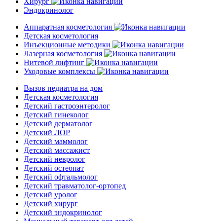
Хирург
Эндокринолог
Аппаратная косметология
Детская косметология
Инъекционные методики
Лазерная косметология
Нитевой лифтинг
Уходовые комплексы
Вызов педиатра на дом
Детская косметология
Детский гастроэнтеролог
Детский гинеколог
Детский дерматолог
Детский ЛОР
Детский маммолог
Детский массажист
Детский невролог
Детский остеопат
Детский офтальмолог
Детский травматолог-ортопед
Детский уролог
Детский хирург
Детский эндокринолог