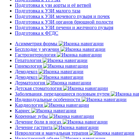
Подготовка к узи аорты и её ветвей
Подготовка к УЗИ малого таза
Подготовка к УЗИ мочевого пузыря и почек
Подготовка к УЗИ органов брюшной полости
Подготовка к УЗИ печени и желчного пузыря
Подготовка к ФГДС
Асимметрия формы
Бесплодие у мужчин
Гастроэнтерология
Гепатология
Гинекология
Демодекоз
Демодекоз
Дерматология
Детская стоматология
Заболевания, передающиеся половым путем
Индивидуальные особенности
Кардиология
Кариес
Коренные зубы
Лечение боли в ногах
Лечение гастрита
Неврология и мануальная терапия
Недостающий объем