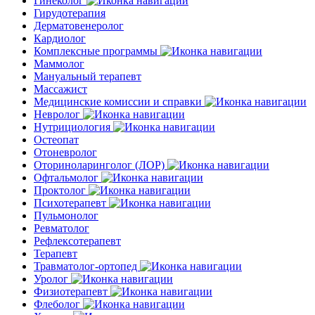
Гинеколог
Гирудотерапия
Дерматовенеролог
Кардиолог
Комплексные программы
Маммолог
Мануальный терапевт
Массажист
Медицинские комиссии и справки
Невролог
Нутрициология
Остеопат
Отоневролог
Оториноларинголог (ЛОР)
Офтальмолог
Проктолог
Психотерапевт
Пульмонолог
Ревматолог
Рефлексотерапевт
Терапевт
Травматолог-ортопед
Уролог
Физиотерапевт
Флеболог