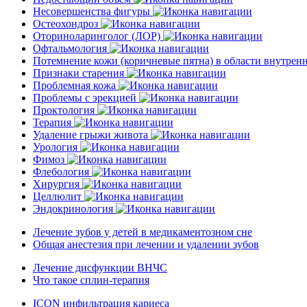
Несовершенства фигуры
Остеохондроз
Оториноларинголог (ЛОР)
Офтальмология
Потемнение кожи (коричневые пятна) в области внутре
Признаки старения
Проблемная кожа
Проблемы с эрекцией
Проктология
Терапия
Удаление грыжи живота
Урология
Фимоз
Флебология
Хирургия
Целлюлит
Эндокринология
Лечение зубов у детей в медикаментозном сне
Общая анестезия при лечении и удалении зубов
Лечение дисфункции ВНЧС
Что такое сплин-терапия
ICON инфильтрация кариеса