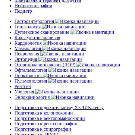
Мануальный терапевт для детей
Нейросонография
Педиатр
Гастроэнтерология
Гинекология
Дуплексное сканирование
Калькулятор анализов
Кардиология
Маммология
Неврология
Ортопедия
Оториноларингология (ЛОР)
Офтальмология
Проктология
Пульмонология
Рентген
Урология
Эндокринология
Подготовка к дыхательному ХЕЛИК-тесту
Подготовка к колоноскопии
Подготовка к ректороманоскопии
Подготовка к рентгенографии
Подготовка к спирографии
Подготовка к ТРУЗИ