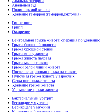
Анальная трещина
Анальный зуд
Полип прямой кишки
Удаление геморроя (геморроидэктомия)
Гипертония
Грипп
Ожирение
Вентральная грыжа живота: операция по удалению
Грыжа брюшной полости
Грыжа брюшной стенки
Грыжа внизу живота
Грыжа живота паховая
Грыжа мышц живота
Грыжи белой линии живота
Послеоперационная грыжа на животе
Пупочная грыжа живота у взрослых
Сетка при грыже живота
Удаление грыжи живота
Ущемление грыжи живота
Бактериальный уретрит
Бесплодие у мужчин
Варикоцеле у мужчин
Кандидозный уретрит у мужчин