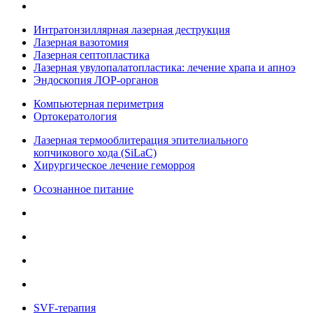
Интратонзиллярная лазерная деструкция
Лазерная вазотомия
Лазерная септопластика
Лазерная увулопалатопластика: лечение храпа и апноэ
Эндоскопия ЛОР-органов
Компьютерная периметрия
Ортокератология
Лазерная термооблитерация эпителиального
копчикового хода (SiLaC)
Хирургическое лечение геморроя
Осознанное питание
SVF-терапия