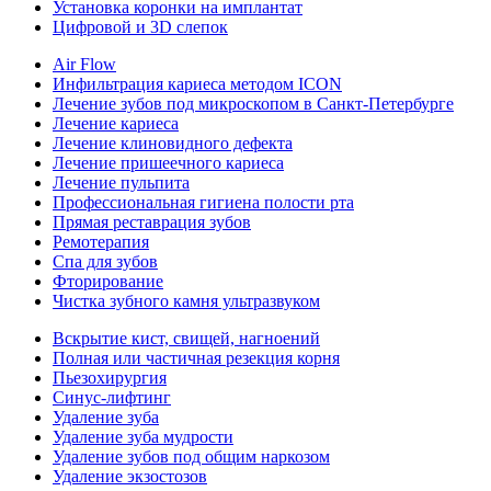
Установка коронки на имплантат
Цифровой и 3D слепок
Air Flow
Инфильтрация кариеса методом ICON
Лечение зубов под микроскопом в Санкт-Петербурге
Лечение кариеса
Лечение клиновидного дефекта
Лечение пришеечного кариеса
Лечение пульпита
Профессиональная гигиена полости рта
Прямая реставрация зубов
Ремотерапия
Спа для зубов
Фторирование
Чистка зубного камня ультразвуком
Вскрытие кист, свищей, нагноений
Полная или частичная резекция корня
Пьезохирургия
Синус-лифтинг
Удаление зуба
Удаление зуба мудрости
Удаление зубов под общим наркозом
Удаление экзостозов