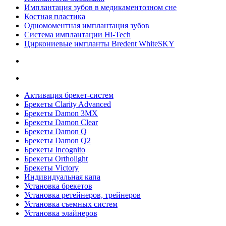
Имплантация зубов в медикаментозном сне
Костная пластика
Одномоментная имплантация зубов
Система имплантации Hi-Tech
Циркониевые импланты Bredent WhiteSKY
Активация брекет-систем
Брекеты Clarity Advanced
Брекеты Damon 3MX
Брекеты Damon Clear
Брекеты Damon Q
Брекеты Damon Q2
Брекеты Incognito
Брекеты Ortholight
Брекеты Victory
Индивидуальная капа
Установка брекетов
Установка ретейнеров, трейнеров
Установка съемных систем
Установка элайнеров