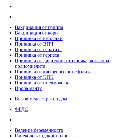
Вакцинация от гриппа
Вакцинация от кори
Прививка от ветрянки
Прививка от ВПЧ
Прививка от гепатита
Прививка от герпеса
Прививка от дифтерии, столбняка, коклюша,
полиомиелита
Прививка от клещевого энцефалита
Прививка от КПК
Прививка от пневмококка
Проба манту
Вызов медсестры на дом
ФГДС
Ведение беременности
Гинеколог-эндокринолог