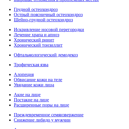
Грудной остеохондроз
Острый поясничный остеохондроз
Шейно-грудной остеохондроз
Искривление носовой перегородки
Лечение храпа и апноэ
Хронический ринит
Хронический тонзиллит
Офтальмологический демодекоз
Трофическая язва
Алопеция
Обвисание кожи на теле
Увядание кожи лица
Акне на лице
Постакне на лице
Расширенные поры на лице
Преждевременное семяизвержение
Снижение либидо у мужчин