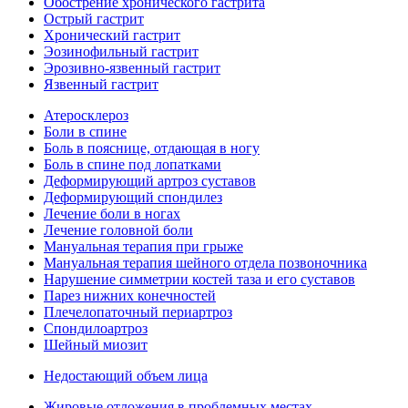
Обострение хронического гастрита
Острый гастрит
Хронический гастрит
Эозинофильный гастрит
Эрозивно-язвенный гастрит
Язвенный гастрит
Атеросклероз
Боли в спине
Боль в пояснице, отдающая в ногу
Боль в спине под лопатками
Деформирующий артроз суставов
Деформирующий спондилез
Лечение боли в ногах
Лечение головной боли
Мануальная терапия при грыже
Мануальная терапия шейного отдела позвоночника
Нарушение симметрии костей таза и его суставов
Парез нижних конечностей
Плечелопаточный периартроз
Спондилоартроз
Шейный миозит
Недостающий объем лица
Жировые отложения в проблемных местах