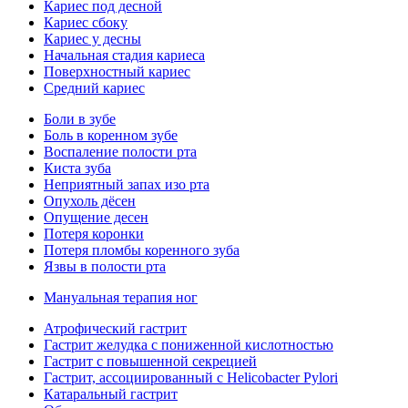
Кариес под десной
Кариес сбоку
Кариес у десны
Начальная стадия кариеса
Поверхностный кариес
Средний кариес
Боли в зубе
Боль в коренном зубе
Воспаление полости рта
Киста зуба
Неприятный запах изо рта
Опухоль дёсен
Опущение десен
Потеря коронки
Потеря пломбы коренного зуба
Язвы в полости рта
Мануальная терапия ног
Атрофический гастрит
Гастрит желудка с пониженной кислотностью
Гастрит с повышенной секрецией
Гастрит, ассоциированный с Helicobacter Pylori
Катаральный гастрит