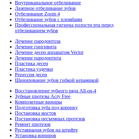
Внутриканальное отбеливание
Лазерное отбеливание зубов
Отбеливание Zoom 4
Отбеливание зубов с пломбами
Профессиональная гигиена полости рта перед
отбеливанием зубов
Лечение пародонтоза
Лечение гингивита
Лечение десен аппаратом Vector
Лечение пародонтита
Пластика десен
Пластика уздечки
Рецессия десен
Шинирование зубов гибкой керамикой
Восстановление зубного ряда All‑on‑4
Зубные протезы Acry Free
Композитные виниры
Подготовка зуба под коронку
Постановка мостов
Постановка несъемных протезов
Ремонт протезов
Реставрация зубов на штифте
Установка виниров