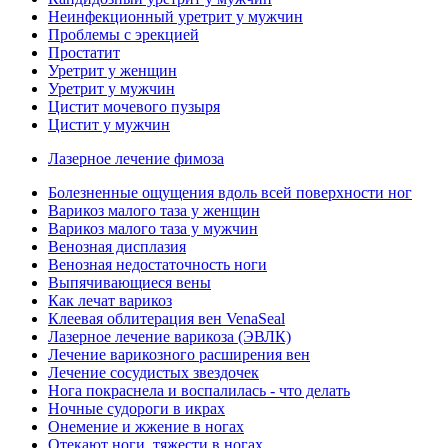
Неинфекционный уретрит у мужчин
Проблемы с эрекцией
Простатит
Уретрит у женщин
Уретрит у мужчин
Цистит мочевого пузыря
Цистит у мужчин
Лазерное лечение фимоза
Болезненные ощущения вдоль всей поверхности ног
Варикоз малого таза у женщин
Варикоз малого таза у мужчин
Венозная дисплазия
Венозная недостаточность ноги
Выпячивающиеся вены
Как лечат варикоз
Клеевая облитерация вен VenaSeal
Лазерное лечение варикоза (ЭВЛК)
Лечение варикозного расширения вен
Лечение сосудистых звездочек
Нога покраснела и воспалилась - что делать
Ночные судороги в икрах
Онемение и жжение в ногах
Отекают ноги, тяжести в ногах