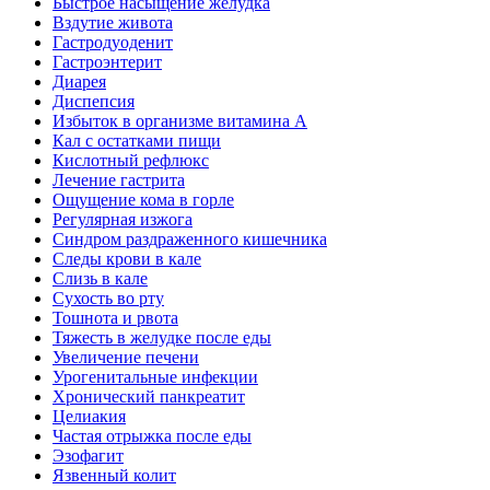
Быстрое насыщение желудка
Вздутие живота
Гастродуоденит
Гастроэнтерит
Диарея
Диспепсия
Избыток в организме витамина А
Кал с остатками пищи
Кислотный рефлюкс
Лечение гастрита
Ощущение кома в горле
Регулярная изжога
Синдром раздраженного кишечника
Следы крови в кале
Слизь в кале
Сухость во рту
Тошнота и рвота
Тяжесть в желудке после еды
Увеличение печени
Урогенитальные инфекции
Хронический панкреатит
Целиакия
Частая отрыжка после еды
Эзофагит
Язвенный колит