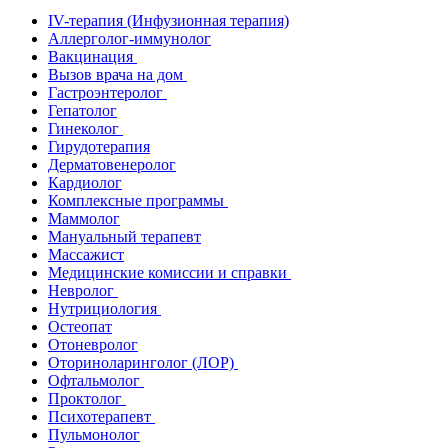
IV-терапия (Инфузионная терапия)
Аллерголог-иммунолог
Вакцинация
Вызов врача на дом
Гастроэнтеролог
Гепатолог
Гинеколог
Гирудотерапия
Дерматовенеролог
Кардиолог
Комплексные программы
Маммолог
Мануальный терапевт
Массажист
Медицинские комиссии и справки
Невролог
Нутрициология
Остеопат
Отоневролог
Оториноларинголог (ЛОР)
Офтальмолог
Проктолог
Психотерапевт
Пульмонолог