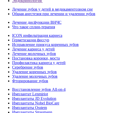
Эндокринология
Лечение зубов у детей в медикаментозном сне
Общая анестезия при лечении и удалении зубов
Лечение дисфункции ВНЧС
Что такое сплин-терапия
ICON инфильтрация кариеса
Герметизация фиссур
Исправление прикуса коренных зубов
Лечение кариеса у детей
Лечение молочных зубов
Постановка коронки, моста
Профилактика кариеса у детей
Серебрение зубов
Удаление коренных зубов
Удаление молочных зубов
Фторирование зубов
Восстановление зубов All‑on‑4
Имплантат Lenmiriot
Имплантаты JD Evolution
Имплантаты Nobel BioСare
Имплантаты Osstem
Имплантаты Straumann