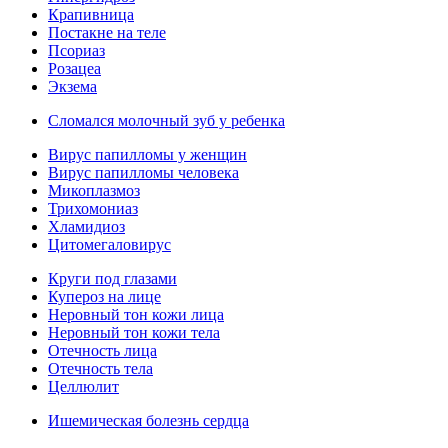
Крапивница
Постакне на теле
Псориаз
Розацеа
Экзема
Сломался молочный зуб у ребенка
Вирус папилломы у женщин
Вирус папилломы человека
Микоплазмоз
Трихомониаз
Хламидиоз
Цитомегаловирус
Круги под глазами
Купероз на лице
Неровный тон кожи лица
Неровный тон кожи тела
Отечность лица
Отечность тела
Целлюлит
Ишемическая болезнь сердца