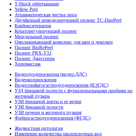
T-Shock обёртывание
Yellow Peel
Атравматическая чистка лица
Двухфазный ремоделирующий пилинг TC-DuoPeel
Карбокситерапия
Кераторегулирующий пилинг
Миндальный пилинг
Омолаживающий комплекс для шеи и декольте
Пилинг BioRePeel
Пилинг PRX-T33
Пилинг Джесснера
Хиромассаж
Видеодуоденоскопия (видео-ДДС)
Видеоколоноскопия
Видеоэзофагогастродуоденоскопия (ВЭГДС)
УЗД брюшной полости с функциональными пробами на
желчный пузырь
УЗИ брюшной аорты и ее ветви
УЗИ брюшной полости
УЗИ печени и желчного пузыря
Фиброгастродуоденоскопия (ФГДС)
Жидкостная цитология
Измерение количества околоплодных вод