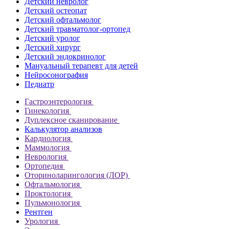
Детский невролог
Детский остеопат
Детский офтальмолог
Детский травматолог-ортопед
Детский уролог
Детский хирург
Детский эндокринолог
Мануальный терапевт для детей
Нейросонография
Педиатр
Гастроэнтерология
Гинекология
Дуплексное сканирование
Калькулятор анализов
Кардиология
Маммология
Неврология
Ортопедия
Оториноларингология (ЛОР)
Офтальмология
Проктология
Пульмонология
Рентген
Урология