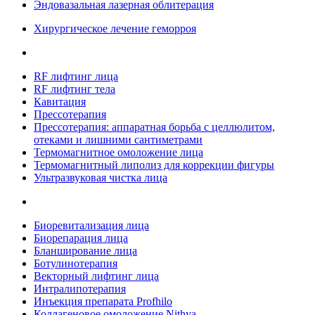
Эндовазальная лазерная облитерация
Хирургическое лечение геморроя
RF лифтинг лица
RF лифтинг тела
Кавитация
Прессотерапия
Прессотерапия: аппаратная борьба с целлюлитом,
отеками и лишними сантиметрами
Термомагнитное омоложение лица
Термомагнитный липолиз для коррекции фигуры
Ультразвуковая чистка лица
Биоревитализация лица
Биорепарация лица
Бланширование лица
Ботулинотерапия
Векторный лифтинг лица
Интралипотерапия
Инъекция препарата Profhilo
Коллагеновое омоложение Nithya