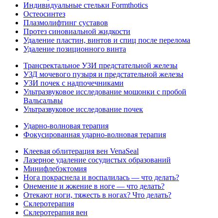
Индивидуальные стельки Formthotics
Остеосинтез
Плазмолифтинг суставов
Протез синовиальной жидкости
Удаление пластин, винтов и спиц после перелома
Удаление позиционного винта
Трансректальное УЗИ предстательной железы
УЗД мочевого пузыря и предстательной железы
УЗИ почек с надпочечниками
Ультразвуковое исследование мошонки с пробой
Вальсальвы
Ультразвуковое исследование почек
Ударно-волновая терапия
Фокусированная ударно-волновая терапия
Клеевая облитерация вен VenaSeal
Лазерное удаление сосудистых образований
Минифлебэктомия
Нога покраснела и воспалилась — что делать?
Онемение и жжение в ноге — что делать?
Отекают ноги, тяжесть в ногах? Что делать?
Склеротерапия
Склеротерапия вен