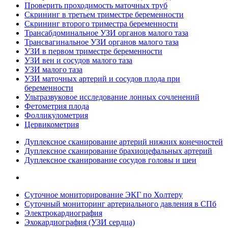
Проверить проходимость маточных труб
Скрининг в третьем триместре беременности
Скрининг второго триместра беременности
Трансабдоминальное УЗИ органов малого таза
Трансвагинальное УЗИ органов малого таза
УЗИ в первом триместре беременности
УЗИ вен и сосудов малого таза
УЗИ малого таза
УЗИ маточных артерий и сосудов плода при
беременности
Ультразвуковое исследование лонных сочленений
Фетометрия плода
Фолликулометрия
Цервикометрия
Дуплексное сканирование артерий нижних конечностей
Дуплексное сканирование брахиоцефальных артерий
Дуплексное сканирование сосудов головы и шеи
Суточное мониторирование ЭКГ по Холтеру
Суточный мониторинг артериального давления в СПб
Электрокардиография
Эхокардиография (УЗИ сердца)