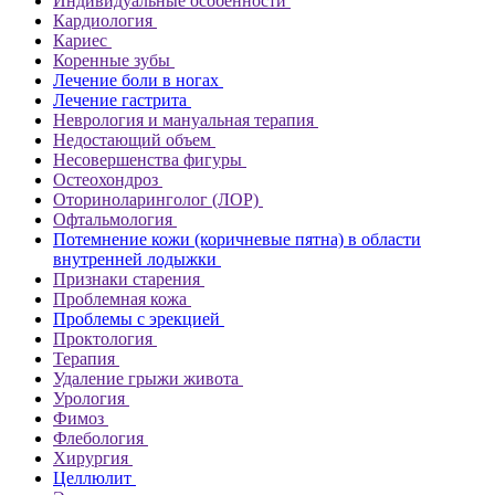
Индивидуальные особенности
Кардиология
Кариес
Коренные зубы
Лечение боли в ногах
Лечение гастрита
Неврология и мануальная терапия
Недостающий объем
Несовершенства фигуры
Остеохондроз
Оториноларинголог (ЛОР)
Офтальмология
Потемнение кожи (коричневые пятна) в области
внутренней лодыжки
Признаки старения
Проблемная кожа
Проблемы с эрекцией
Проктология
Терапия
Удаление грыжи живота
Урология
Фимоз
Флебология
Хирургия
Целлюлит