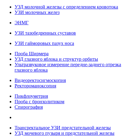
УЗД молочной железы с определением кровотока
УЗИ молочных желез
ЭНМГ
УЗИ тазобедренных суставов
УЗИ гайморовых пазух носа
Проба Ширмера
УЗД глазного яблока и структур орбиты
Ультразвуковое измерение передне-заднего отрезка
глазного яблока
Видеоректосигмоскопия
Ректороманоксопия
Пикфлоуметрия
Проба с бронхолитиком
Спирография
Трансректальное УЗИ предстательной железы
УЗД мочевого пузыря и предстательной железы