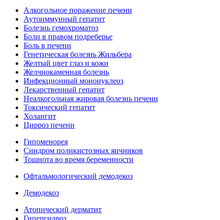
Алкогольное поражение печени
Аутоиммунный гепатит
Болезнь гемохроматоз
Боли в правом подреберье
Боль в печени
Генетическая болезнь Жильбера
Желтый цвет глаз и кожи
Желчнокаменная болезнь
Инфекционный мононуклеоз
Лекарственный гепатит
Неалкогольная жировая болезнь печени
Токсический гепатит
Холангит
Цирроз печени
Гипоменорея
Синдром поликистозных яичников
Тошнота во время беременности
Офтальмологический демодекоз
Демодекоз
Атопический дерматит
Гипергидроз