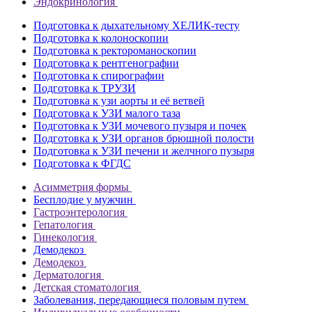
Эндокринология
Подготовка к дыхательному ХЕЛИК-тесту
Подготовка к колоноскопии
Подготовка к ректороманоскопии
Подготовка к рентгенографии
Подготовка к спирографии
Подготовка к ТРУЗИ
Подготовка к узи аорты и её ветвей
Подготовка к УЗИ малого таза
Подготовка к УЗИ мочевого пузыря и почек
Подготовка к УЗИ органов брюшной полости
Подготовка к УЗИ печени и желчного пузыря
Подготовка к ФГДС
Асимметрия формы
Бесплодие у мужчин
Гастроэнтерология
Гепатология
Гинекология
Демодекоз
Демодекоз
Дерматология
Детская стоматология
Заболевания, передающиеся половым путем