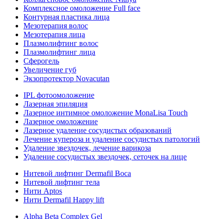
Комплексное омоложение Full face
Контурная пластика лица
Мезотерапия волос
Мезотерапия лица
Плазмолифтинг волос
Плазмолифтинг лица
Сферогель
Увеличение губ
Экзопротектор Novacutan
IPL фотоомоложение
Лазерная эпиляция
Лазерное интимное омоложение MonaLisa Touch
Лазерное омоложение
Лазерное удаление сосудистых образований
Лечение купероза и удаление сосудистых патологий
Удаление звездочек, лечение варикоза
Удаление сосудистых звездочек, сеточек на лице
Нитевой лифтинг Dermafil Boca
Нитевой лифтинг тела
Нити Aptos
Нити Dermafil Happy lift
Alpha Beta Complex Gel