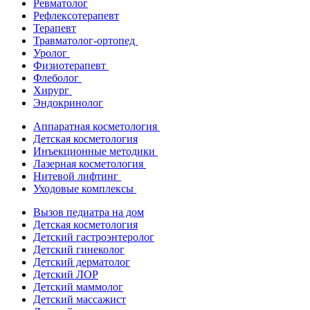
Ревматолог
Рефлексотерапевт
Терапевт
Травматолог-ортопед
Уролог
Физиотерапевт
Флеболог
Хирург
Эндокринолог
Аппаратная косметология
Детская косметология
Инъекционные методики
Лазерная косметология
Нитевой лифтинг
Уходовые комплексы
Вызов педиатра на дом
Детская косметология
Детский гастроэнтеролог
Детский гинеколог
Детский дерматолог
Детский ЛОР
Детский маммолог
Детский массажист