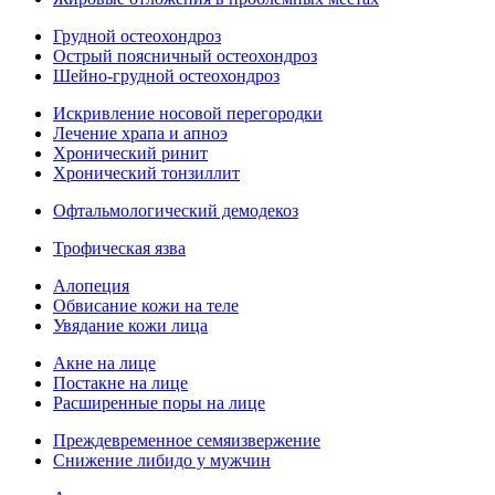
Грудной остеохондроз
Острый поясничный остеохондроз
Шейно-грудной остеохондроз
Искривление носовой перегородки
Лечение храпа и апноэ
Хронический ринит
Хронический тонзиллит
Офтальмологический демодекоз
Трофическая язва
Алопеция
Обвисание кожи на теле
Увядание кожи лица
Акне на лице
Постакне на лице
Расширенные поры на лице
Преждевременное семяизвержение
Снижение либидо у мужчин