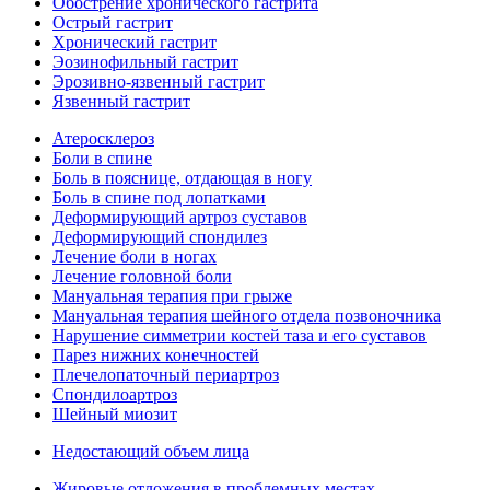
Обострение хронического гастрита
Острый гастрит
Хронический гастрит
Эозинофильный гастрит
Эрозивно-язвенный гастрит
Язвенный гастрит
Атеросклероз
Боли в спине
Боль в пояснице, отдающая в ногу
Боль в спине под лопатками
Деформирующий артроз суставов
Деформирующий спондилез
Лечение боли в ногах
Лечение головной боли
Мануальная терапия при грыже
Мануальная терапия шейного отдела позвоночника
Нарушение симметрии костей таза и его суставов
Парез нижних конечностей
Плечелопаточный периартроз
Спондилоартроз
Шейный миозит
Недостающий объем лица
Жировые отложения в проблемных местах