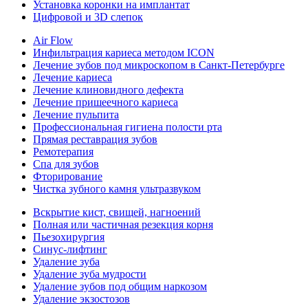
Установка коронки на имплантат
Цифровой и 3D слепок
Air Flow
Инфильтрация кариеса методом ICON
Лечение зубов под микроскопом в Санкт-Петербурге
Лечение кариеса
Лечение клиновидного дефекта
Лечение пришеечного кариеса
Лечение пульпита
Профессиональная гигиена полости рта
Прямая реставрация зубов
Ремотерапия
Спа для зубов
Фторирование
Чистка зубного камня ультразвуком
Вскрытие кист, свищей, нагноений
Полная или частичная резекция корня
Пьезохирургия
Синус-лифтинг
Удаление зуба
Удаление зуба мудрости
Удаление зубов под общим наркозом
Удаление экзостозов