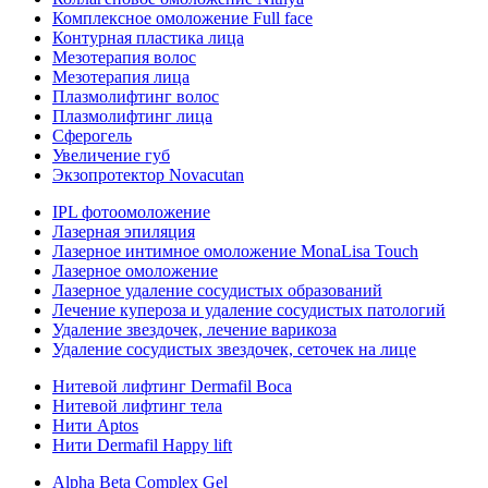
Комплексное омоложение Full face
Контурная пластика лица
Мезотерапия волос
Мезотерапия лица
Плазмолифтинг волос
Плазмолифтинг лица
Сферогель
Увеличение губ
Экзопротектор Novacutan
IPL фотоомоложение
Лазерная эпиляция
Лазерное интимное омоложение MonaLisa Touch
Лазерное омоложение
Лазерное удаление сосудистых образований
Лечение купероза и удаление сосудистых патологий
Удаление звездочек, лечение варикоза
Удаление сосудистых звездочек, сеточек на лице
Нитевой лифтинг Dermafil Boca
Нитевой лифтинг тела
Нити Aptos
Нити Dermafil Happy lift
Alpha Beta Complex Gel