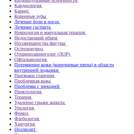
Индивидуальные особенности
Кардиология
Кариес
Коренные зубы
Лечение боли в ногах
Лечение гастрита
Неврология и мануальная терапия
Недостающий объем
Несовершенства фигуры
Остеохондроз
Оториноларинголог (ЛОР)
Офтальмология
Потемнение кожи (коричневые пятна) в области
внутренней лодыжки
Признаки старения
Проблемная кожа
Проблемы с эрекцией
Проктология
Терапия
Удаление грыжи живота
Урология
Фимоз
Флебология
Хирургия
Целлюлит