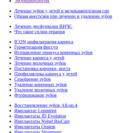
Эндокринология
Лечение зубов у детей в медикаментозном сне
Общая анестезия при лечении и удалении зубов
Лечение дисфункции ВНЧС
Что такое сплин-терапия
ICON инфильтрация кариеса
Герметизация фиссур
Исправление прикуса коренных зубов
Лечение кариеса у детей
Лечение молочных зубов
Постановка коронки, моста
Профилактика кариеса у детей
Серебрение зубов
Удаление коренных зубов
Удаление молочных зубов
Фторирование зубов
Восстановление зубов All‑on‑4
Имплантат Lenmiriot
Имплантаты JD Evolution
Имплантаты Nobel BioСare
Имплантаты Osstem
Имплантаты Straumann