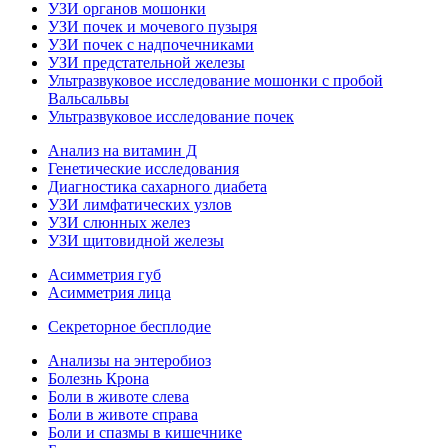
УЗИ органов мошонки
УЗИ почек и мочевого пузыря
УЗИ почек с надпочечниками
УЗИ предстательной железы
Ультразвуковое исследование мошонки с пробой
Вальсальвы
Ультразвуковое исследование почек
Анализ на витамин Д
Генетические исследования
Диагностика сахарного диабета
УЗИ лимфатических узлов
УЗИ слюнных желез
УЗИ щитовидной железы
Асимметрия губ
Асимметрия лица
Секреторное бесплодие
Анализы на энтеробиоз
Болезнь Крона
Боли в животе слева
Боли в животе справа
Боли и спазмы в кишечнике