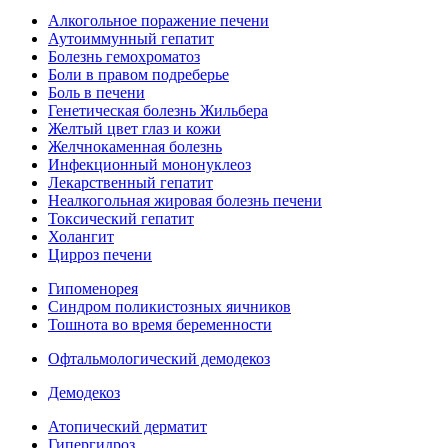
Алкогольное поражение печени
Аутоиммунный гепатит
Болезнь гемохроматоз
Боли в правом подреберье
Боль в печени
Генетическая болезнь Жильбера
Желтый цвет глаз и кожи
Желчнокаменная болезнь
Инфекционный мононуклеоз
Лекарственный гепатит
Неалкогольная жировая болезнь печени
Токсический гепатит
Холангит
Цирроз печени
Гипоменорея
Синдром поликистозных яичников
Тошнота во время беременности
Офтальмологический демодекоз
Демодекоз
Атопический дерматит
Гипергидроз