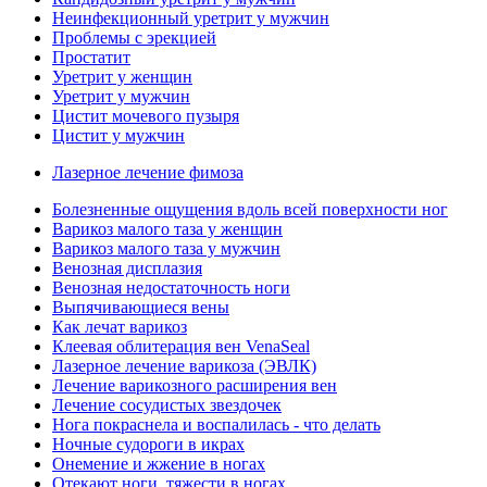
Неинфекционный уретрит у мужчин
Проблемы с эрекцией
Простатит
Уретрит у женщин
Уретрит у мужчин
Цистит мочевого пузыря
Цистит у мужчин
Лазерное лечение фимоза
Болезненные ощущения вдоль всей поверхности ног
Варикоз малого таза у женщин
Варикоз малого таза у мужчин
Венозная дисплазия
Венозная недостаточность ноги
Выпячивающиеся вены
Как лечат варикоз
Клеевая облитерация вен VenaSeal
Лазерное лечение варикоза (ЭВЛК)
Лечение варикозного расширения вен
Лечение сосудистых звездочек
Нога покраснела и воспалилась - что делать
Ночные судороги в икрах
Онемение и жжение в ногах
Отекают ноги, тяжести в ногах