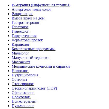
IV-терапия (Инфузионная терапия)
Аллерголог-иммунолог
Вакцинация
Вызов врача на дом
Гастроэнтеролог
Гепатолог
Гинеколог
Гирудотерапия
Дерматовенеролог
Кардиолог
Комплексные программы
Маммолог
Мануальный терапевт
Массажист
Медицинские комиссии и справки
Невролог
Нутрициология
Остеопат
Отоневролог
Оториноларинголог (ЛОР)
Офтальмолог
Проктолог
Психотерапевт
Пульмонолог