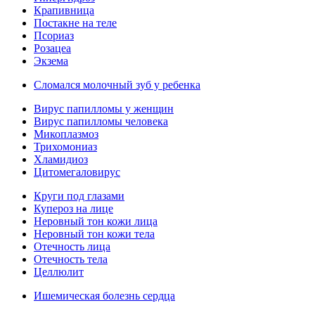
Крапивница
Постакне на теле
Псориаз
Розацеа
Экзема
Сломался молочный зуб у ребенка
Вирус папилломы у женщин
Вирус папилломы человека
Микоплазмоз
Трихомониаз
Хламидиоз
Цитомегаловирус
Круги под глазами
Купероз на лице
Неровный тон кожи лица
Неровный тон кожи тела
Отечность лица
Отечность тела
Целлюлит
Ишемическая болезнь сердца