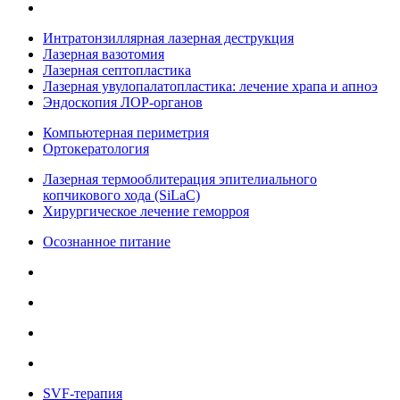
Интратонзиллярная лазерная деструкция
Лазерная вазотомия
Лазерная септопластика
Лазерная увулопалатопластика: лечение храпа и апноэ
Эндоскопия ЛОР-органов
Компьютерная периметрия
Ортокератология
Лазерная термооблитерация эпителиального
копчикового хода (SiLaC)
Хирургическое лечение геморроя
Осознанное питание
SVF-терапия