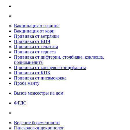
Вакцинация от гриппа
Вакцинация от кори
Прививка от ветрянки
Прививка от ВПЧ
Прививка от гепатита
Прививка от герпеса
Прививка от дифтерии, столбняка, коклюша,
полиомиелита
Прививка от клещевого энцефалита
Прививка от КПК
Прививка от пневмококка
Проба манту
Вызов медсестры на дом
ФГДС
Ведение беременности
Гинеколог-эндокринолог