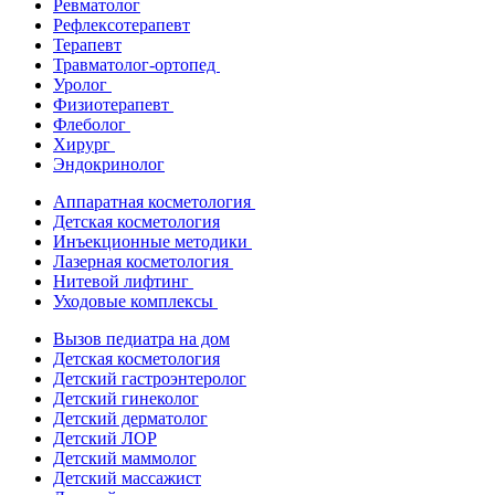
Ревматолог
Рефлексотерапевт
Терапевт
Травматолог-ортопед
Уролог
Физиотерапевт
Флеболог
Хирург
Эндокринолог
Аппаратная косметология
Детская косметология
Инъекционные методики
Лазерная косметология
Нитевой лифтинг
Уходовые комплексы
Вызов педиатра на дом
Детская косметология
Детский гастроэнтеролог
Детский гинеколог
Детский дерматолог
Детский ЛОР
Детский маммолог
Детский массажист