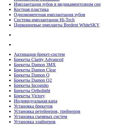
Имплантация зубов в медикаментозном сне
Костная пластика
Одномоментная имплантация зубов
Система имплантации Hi-Tech
Циркониевые импланты Bredent WhiteSKY
Активация брекет-систем
Брекеты Clarity Advanced
Брекеты Damon 3MX
Брекеты Damon Clear
Брекеты Damon Q
Брекеты Damon Q2
Брекеты Incognito
Брекеты Ortholight
Брекеты Victory
Индивидуальная капа
Установка брекетов
Установка ретейнеров, трейнеров
Установка съемных систем
Установка элайнеров