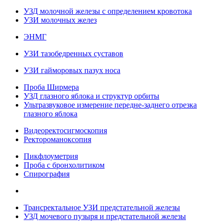
УЗД молочной железы с определением кровотока
УЗИ молочных желез
ЭНМГ
УЗИ тазобедренных суставов
УЗИ гайморовых пазух носа
Проба Ширмера
УЗД глазного яблока и структур орбиты
Ультразвуковое измерение передне-заднего отрезка
глазного яблока
Видеоректосигмоскопия
Ректороманоксопия
Пикфлоуметрия
Проба с бронхолитиком
Спирография
Трансректальное УЗИ предстательной железы
УЗД мочевого пузыря и предстательной железы