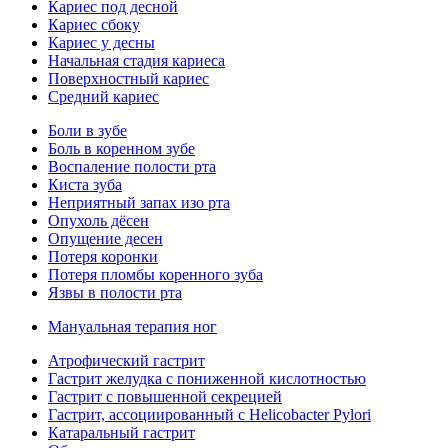
Кариес под десной
Кариес сбоку
Кариес у десны
Начальная стадия кариеса
Поверхностный кариес
Средний кариес
Боли в зубе
Боль в коренном зубе
Воспаление полости рта
Киста зуба
Неприятный запах изо рта
Опухоль дёсен
Опущение десен
Потеря коронки
Потеря пломбы коренного зуба
Язвы в полости рта
Мануальная терапия ног
Атрофический гастрит
Гастрит желудка с пониженной кислотностью
Гастрит с повышенной секрецией
Гастрит, ассоциированный с Helicobacter Pylori
Катаральный гастрит