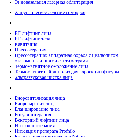
Эндовазальная лазерная облитерация
Хирургическое лечение геморроя
RF лифтинг лица
RF лифтинг тела
Кавитация
Прессотерапия
Прессотерапия: аппаратная борьба с целлюлитом,
отеками и лишними сантиметрами
Термомагнитное омоложение лица
Термомагнитный липолиз для коррекции фигуры
Ультразвуковая чистка лица
Биоревитализация лица
Биорепарация лица
Бланширование лица
Ботулинотерапия
Векторный лифтинг лица
Интралипотерапия
Инъекция препарата Profhilo
Коллагеновое омоложение Nithya