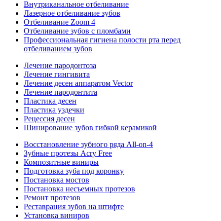
Внутриканальное отбеливание
Лазерное отбеливание зубов
Отбеливание Zoom 4
Отбеливание зубов с пломбами
Профессиональная гигиена полости рта перед
отбеливанием зубов
Лечение пародонтоза
Лечение гингивита
Лечение десен аппаратом Vector
Лечение пародонтита
Пластика десен
Пластика уздечки
Рецессия десен
Шинирование зубов гибкой керамикой
Восстановление зубного ряда All‑on‑4
Зубные протезы Acry Free
Композитные виниры
Подготовка зуба под коронку
Постановка мостов
Постановка несъемных протезов
Ремонт протезов
Реставрация зубов на штифте
Установка виниров