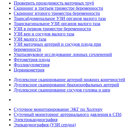
Проверить проходимость маточных труб
Скрининг в третьем триместре беременности
Скрининг второго триместра беременности
Трансабдоминальное УЗИ органов малого таза
Трансвагинальное УЗИ органов малого таза
УЗИ в первом триместре беременности
УЗИ вен и сосудов малого таза
УЗИ малого таза
УЗИ маточных артерий и сосудов плода при
беременности
Ультразвуковое исследование лонных сочленений
Фетометрия плода
Фолликулометрия
Цервикометрия
Дуплексное сканирование артерий нижних конечностей
Дуплексное сканирование брахиоцефальных артерий
Дуплексное сканирование сосудов головы и шеи
Суточное мониторирование ЭКГ по Холтеру
Суточный мониторинг артериального давления в СПб
Электрокардиография
Эхокардиография (УЗИ сердца)