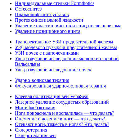
Индивидуальные стельки Formthotics
Остеосинтез
Плазмолифтинг суставов
Протез синовиальной жидкости
Удаление пластин, винтов и спиц после перелома
Удаление позиционного винта
Трансректальное УЗИ предстательной железы
УЗД мочевого пузыря и предстательной железы
УЗИ почек с надпочечниками
Ультразвуковое исследование мошонки с пробой
Вальсальвы
Ультразвуковое исследование почек
Ударно-волновая терапия
Фокусированная ударно-волновая терапия
Клеевая облитерация вен VenaSeal
Лазерное удаление сосудистых образований
Минифлебэктомия
Нога покраснела и воспалилась — что делать?
Онемение и жжение в ноге — что делать?
Отекают ноги, тяжесть в ногах? Что делать?
Склеротерапия
Склеротерапия вен