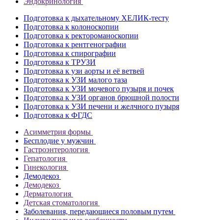
Эндокринология
Подготовка к дыхательному ХЕЛИК-тесту
Подготовка к колоноскопии
Подготовка к ректороманоскопии
Подготовка к рентгенографии
Подготовка к спирографии
Подготовка к ТРУЗИ
Подготовка к узи аорты и её ветвей
Подготовка к УЗИ малого таза
Подготовка к УЗИ мочевого пузыря и почек
Подготовка к УЗИ органов брюшной полости
Подготовка к УЗИ печени и желчного пузыря
Подготовка к ФГДС
Асимметрия формы
Бесплодие у мужчин
Гастроэнтерология
Гепатология
Гинекология
Демодекоз
Демодекоз
Дерматология
Детская стоматология
Заболевания, передающиеся половым путем