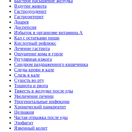
Быстрое насыщение желудка
Вздутие живота
Гастродуоденит
Гастроэнтерит
Диарея
Диспепсия
Избыток в организме витамина А
Кал с остатками пищи
Кислотный рефлюкс
Лечение гастрита
Ощущение кома в горле
Регулярная изжога
Синдром раздраженного кишечника
Следы крови в кале
Слизь в кале
Сухость во рту
Тошнота и рвота
Тяжесть в желудке после еды
Увеличение печени
Урогенитальные инфекции
Хронический панкреатит
Целиакия
Частая отрыжка после еды
Эзофагит
Язвенный колит