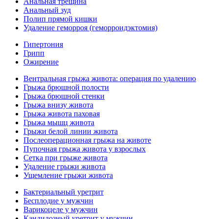
Анальная трещина
Анальный зуд
Полип прямой кишки
Удаление геморроя (геморроидэктомия)
Гипертония
Грипп
Ожирение
Вентральная грыжа живота: операция по удалению
Грыжа брюшной полости
Грыжа брюшной стенки
Грыжа внизу живота
Грыжа живота паховая
Грыжа мышц живота
Грыжи белой линии живота
Послеоперационная грыжа на животе
Пупочная грыжа живота у взрослых
Сетка при грыже живота
Удаление грыжи живота
Ущемление грыжи живота
Бактериальный уретрит
Бесплодие у мужчин
Варикоцеле у мужчин
Кандидозный уретрит у мужчин