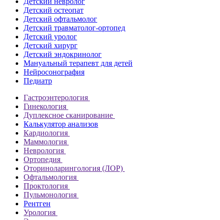
Детский невролог
Детский остеопат
Детский офтальмолог
Детский травматолог-ортопед
Детский уролог
Детский хирург
Детский эндокринолог
Мануальный терапевт для детей
Нейросонография
Педиатр
Гастроэнтерология
Гинекология
Дуплексное сканирование
Калькулятор анализов
Кардиология
Маммология
Неврология
Ортопедия
Оториноларингология (ЛОР)
Офтальмология
Проктология
Пульмонология
Рентген
Урология