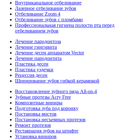
Внутриканальное отбеливание
Лазерное отбеливание зубов
Отбеливание Zoom 4
Отбеливание зубов с пломбами
Профессиональная гигиена полости рта перед
отбеливанием зубов
Лечение пародонтоза
Лечение гингивита
Лечение десен аппаратом Vector
Лечение пародонтита
Пластика десен
Пластика уздечки
Рецессия десен
Шинирование зубов гибкой керамикой
Восстановление зубного ряда All‑on‑4
Зубные протезы Acry Free
Композитные виниры
Подготовка зуба под коронку
Постановка мостов
Постановка несъемных протезов
Ремонт протезов
Реставрация зубов на штифте
Установка виниров