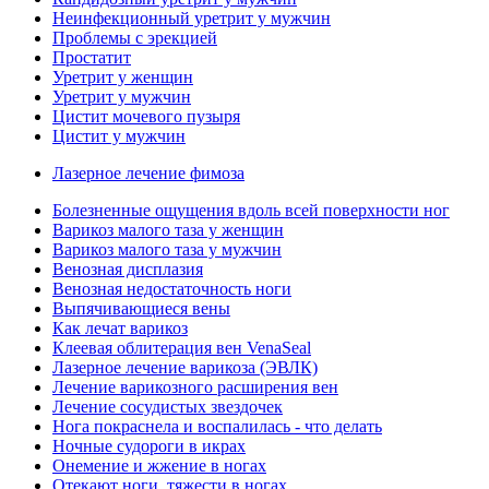
Неинфекционный уретрит у мужчин
Проблемы с эрекцией
Простатит
Уретрит у женщин
Уретрит у мужчин
Цистит мочевого пузыря
Цистит у мужчин
Лазерное лечение фимоза
Болезненные ощущения вдоль всей поверхности ног
Варикоз малого таза у женщин
Варикоз малого таза у мужчин
Венозная дисплазия
Венозная недостаточность ноги
Выпячивающиеся вены
Как лечат варикоз
Клеевая облитерация вен VenaSeal
Лазерное лечение варикоза (ЭВЛК)
Лечение варикозного расширения вен
Лечение сосудистых звездочек
Нога покраснела и воспалилась - что делать
Ночные судороги в икрах
Онемение и жжение в ногах
Отекают ноги, тяжести в ногах