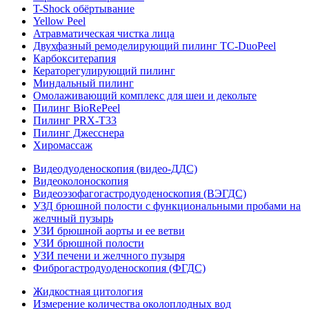
T-Shock обёртывание
Yellow Peel
Атравматическая чистка лица
Двухфазный ремоделирующий пилинг TC-DuoPeel
Карбокситерапия
Кераторегулирующий пилинг
Миндальный пилинг
Омолаживающий комплекс для шеи и декольте
Пилинг BioRePeel
Пилинг PRX-T33
Пилинг Джесснера
Хиромассаж
Видеодуоденоскопия (видео-ДДС)
Видеоколоноскопия
Видеоэзофагогастродуоденоскопия (ВЭГДС)
УЗД брюшной полости с функциональными пробами на
желчный пузырь
УЗИ брюшной аорты и ее ветви
УЗИ брюшной полости
УЗИ печени и желчного пузыря
Фиброгастродуоденоскопия (ФГДС)
Жидкостная цитология
Измерение количества околоплодных вод