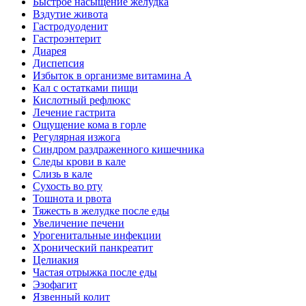
Быстрое насыщение желудка
Вздутие живота
Гастродуоденит
Гастроэнтерит
Диарея
Диспепсия
Избыток в организме витамина А
Кал с остатками пищи
Кислотный рефлюкс
Лечение гастрита
Ощущение кома в горле
Регулярная изжога
Синдром раздраженного кишечника
Следы крови в кале
Слизь в кале
Сухость во рту
Тошнота и рвота
Тяжесть в желудке после еды
Увеличение печени
Урогенитальные инфекции
Хронический панкреатит
Целиакия
Частая отрыжка после еды
Эзофагит
Язвенный колит