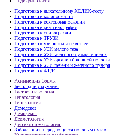
Эндокринология
Подготовка к дыхательному ХЕЛИК-тесту
Подготовка к колоноскопии
Подготовка к ректороманоскопии
Подготовка к рентгенографии
Подготовка к спирографии
Подготовка к ТРУЗИ
Подготовка к узи аорты и её ветвей
Подготовка к УЗИ малого таза
Подготовка к УЗИ мочевого пузыря и почек
Подготовка к УЗИ органов брюшной полости
Подготовка к УЗИ печени и желчного пузыря
Подготовка к ФГДС
Асимметрия формы
Бесплодие у мужчин
Гастроэнтерология
Гепатология
Гинекология
Демодекоз
Демодекоз
Дерматология
Детская стоматология
Заболевания, передающиеся половым путем