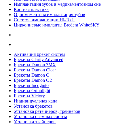
Имплантация зубов в медикаментозном сне
Костная пластика
Одномоментная имплантация зубов
Система имплантации Hi-Tech
Циркониевые импланты Bredent WhiteSKY
Активация брекет-систем
Брекеты Clarity Advanced
Брекеты Damon 3MX
Брекеты Damon Clear
Брекеты Damon Q
Брекеты Damon Q2
Брекеты Incognito
Брекеты Ortholight
Брекеты Victory
Индивидуальная капа
Установка брекетов
Установка ретейнеров, трейнеров
Установка съемных систем
Установка элайнеров