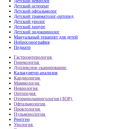
Детский невролог
Детский остеопат
Детский офтальмолог
Детский травматолог-ортопед
Детский уролог
Детский хирург
Детский эндокринолог
Мануальный терапевт для детей
Нейросонография
Педиатр
Гастроэнтерология
Гинекология
Дуплексное сканирование
Калькулятор анализов
Кардиология
Маммология
Неврология
Ортопедия
Оториноларингология (ЛОР)
Офтальмология
Проктология
Пульмонология
Рентген
Урология