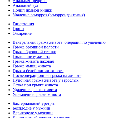
Анальная трещина
Анальный зуд
Полип прямой кишки
Удаление геморроя (геморроидэктомия)
Гипертония
Грипп
Ожирение
Вентральная грыжа живота: операция по удалению
Грыжа брюшной полости
Грыжа брюшной стенки
Грыжа внизу живота
Грыжа живота паховая
Грыжа мышц живота
Грыжи белой линии живота
Послеоперационная грыжа на животе
Пупочная грыжа живота у взрослых
Сетка при грыже живота
Удаление грыжи живота
Ущемление грыжи живота
Бактериальный уретрит
Бесплодие у мужчин
Варикоцеле у мужчин
Кандидозный уретрит у мужчин