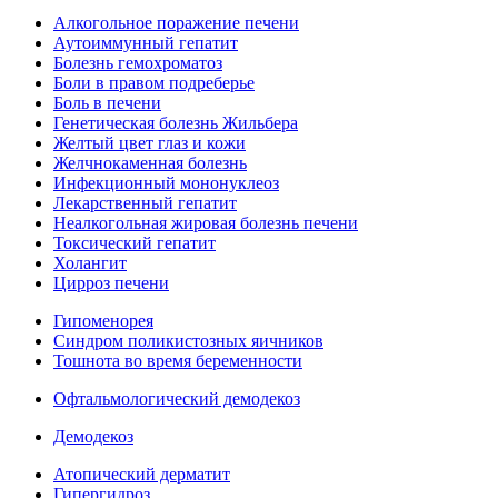
Алкогольное поражение печени
Аутоиммунный гепатит
Болезнь гемохроматоз
Боли в правом подреберье
Боль в печени
Генетическая болезнь Жильбера
Желтый цвет глаз и кожи
Желчнокаменная болезнь
Инфекционный мононуклеоз
Лекарственный гепатит
Неалкогольная жировая болезнь печени
Токсический гепатит
Холангит
Цирроз печени
Гипоменорея
Синдром поликистозных яичников
Тошнота во время беременности
Офтальмологический демодекоз
Демодекоз
Атопический дерматит
Гипергидроз