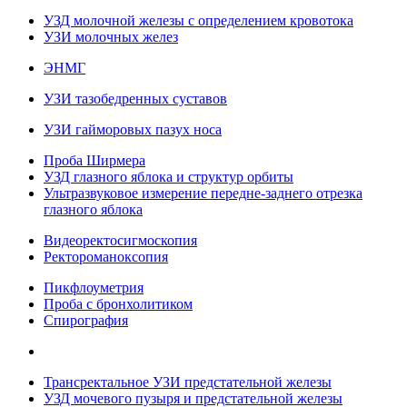
УЗД молочной железы с определением кровотока
УЗИ молочных желез
ЭНМГ
УЗИ тазобедренных суставов
УЗИ гайморовых пазух носа
Проба Ширмера
УЗД глазного яблока и структур орбиты
Ультразвуковое измерение передне-заднего отрезка
глазного яблока
Видеоректосигмоскопия
Ректороманоксопия
Пикфлоуметрия
Проба с бронхолитиком
Спирография
Трансректальное УЗИ предстательной железы
УЗД мочевого пузыря и предстательной железы