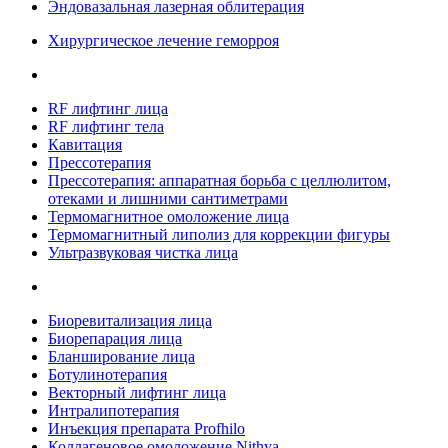
Эндовазальная лазерная облитерация
Хирургическое лечение геморроя
RF лифтинг лица
RF лифтинг тела
Кавитация
Прессотерапия
Прессотерапия: аппаратная борьба с целлюлитом,
отеками и лишними сантиметрами
Термомагнитное омоложение лица
Термомагнитный липолиз для коррекции фигуры
Ультразвуковая чистка лица
Биоревитализация лица
Биорепарация лица
Бланширование лица
Ботулинотерапия
Векторный лифтинг лица
Интралипотерапия
Инъекция препарата Profhilo
Коллагеновое омоложение Nithya