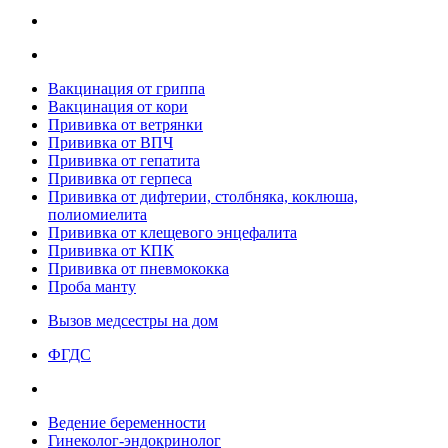
Вакцинация от гриппа
Вакцинация от кори
Прививка от ветрянки
Прививка от ВПЧ
Прививка от гепатита
Прививка от герпеса
Прививка от дифтерии, столбняка, коклюша,
полиомиелита
Прививка от клещевого энцефалита
Прививка от КПК
Прививка от пневмококка
Проба манту
Вызов медсестры на дом
ФГДС
Ведение беременности
Гинеколог-эндокринолог