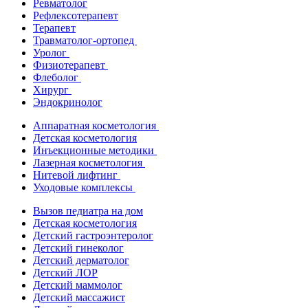
Ревматолог
Рефлексотерапевт
Терапевт
Травматолог-ортопед
Уролог
Физиотерапевт
Флеболог
Хирург
Эндокринолог
Аппаратная косметология
Детская косметология
Инъекционные методики
Лазерная косметология
Нитевой лифтинг
Уходовые комплексы
Вызов педиатра на дом
Детская косметология
Детский гастроэнтеролог
Детский гинеколог
Детский дерматолог
Детский ЛОР
Детский маммолог
Детский массажист