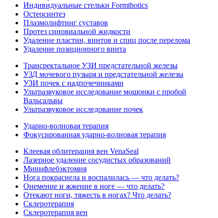
Индивидуальные стельки Formthotics
Остеосинтез
Плазмолифтинг суставов
Протез синовиальной жидкости
Удаление пластин, винтов и спиц после перелома
Удаление позиционного винта
Трансректальное УЗИ предстательной железы
УЗД мочевого пузыря и предстательной железы
УЗИ почек с надпочечниками
Ультразвуковое исследование мошонки с пробой
Вальсальвы
Ультразвуковое исследование почек
Ударно-волновая терапия
Фокусированная ударно-волновая терапия
Клеевая облитерация вен VenaSeal
Лазерное удаление сосудистых образований
Минифлебэктомия
Нога покраснела и воспалилась — что делать?
Онемение и жжение в ноге — что делать?
Отекают ноги, тяжесть в ногах? Что делать?
Склеротерапия
Склеротерапия вен