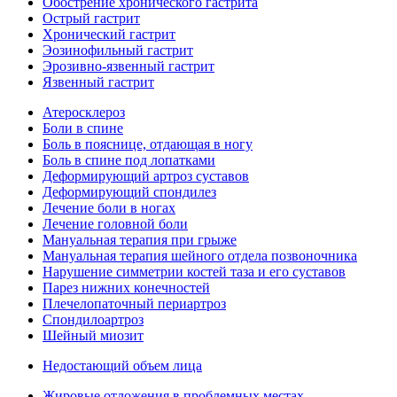
Обострение хронического гастрита
Острый гастрит
Хронический гастрит
Эозинофильный гастрит
Эрозивно-язвенный гастрит
Язвенный гастрит
Атеросклероз
Боли в спине
Боль в пояснице, отдающая в ногу
Боль в спине под лопатками
Деформирующий артроз суставов
Деформирующий спондилез
Лечение боли в ногах
Лечение головной боли
Мануальная терапия при грыже
Мануальная терапия шейного отдела позвоночника
Нарушение симметрии костей таза и его суставов
Парез нижних конечностей
Плечелопаточный периартроз
Спондилоартроз
Шейный миозит
Недостающий объем лица
Жировые отложения в проблемных местах