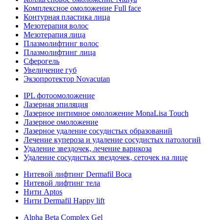
Комплексное омоложение Full face
Контурная пластика лица
Мезотерапия волос
Мезотерапия лица
Плазмолифтинг волос
Плазмолифтинг лица
Сферогель
Увеличение губ
Экзопротектор Novacutan
IPL фотоомоложение
Лазерная эпиляция
Лазерное интимное омоложение MonaLisa Touch
Лазерное омоложение
Лазерное удаление сосудистых образований
Лечение купероза и удаление сосудистых патологий
Удаление звездочек, лечение варикоза
Удаление сосудистых звездочек, сеточек на лице
Нитевой лифтинг Dermafil Boca
Нитевой лифтинг тела
Нити Aptos
Нити Dermafil Happy lift
Alpha Beta Complex Gel