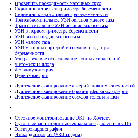
Проверить проходимость маточных труб
Скрининг в третьем триместре беременности
Скрининг второго триместра беременности
Трансабдоминальное УЗИ органов малого таза
Трансвагинальное УЗИ органов малого таза
УЗИ в первом триместре беременности
УЗИ вен и сосудов малого таза
УЗИ малого таза
УЗИ маточных артерий и сосудов плода при
беременности
Ультразвуковое исследование лонных сочленений
Фетометрия плода
Фолликулометрия
Цервикометрия
Дуплексное сканирование артерий нижних конечностей
Дуплексное сканирование брахиоцефальных артерий
Дуплексное сканирование сосудов головы и шеи
Суточное мониторирование ЭКГ по Холтеру
Суточный мониторинг артериального давления в СПб
Электрокардиография
Эхокардиография (УЗИ сердца)