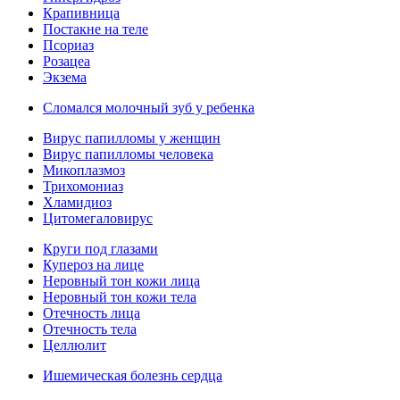
Крапивница
Постакне на теле
Псориаз
Розацеа
Экзема
Сломался молочный зуб у ребенка
Вирус папилломы у женщин
Вирус папилломы человека
Микоплазмоз
Трихомониаз
Хламидиоз
Цитомегаловирус
Круги под глазами
Купероз на лице
Неровный тон кожи лица
Неровный тон кожи тела
Отечность лица
Отечность тела
Целлюлит
Ишемическая болезнь сердца