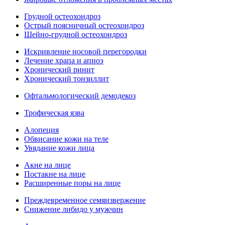
Грудной остеохондроз
Острый поясничный остеохондроз
Шейно-грудной остеохондроз
Искривление носовой перегородки
Лечение храпа и апноэ
Хронический ринит
Хронический тонзиллит
Офтальмологический демодекоз
Трофическая язва
Алопеция
Обвисание кожи на теле
Увядание кожи лица
Акне на лице
Постакне на лице
Расширенные поры на лице
Преждевременное семяизвержение
Снижение либидо у мужчин