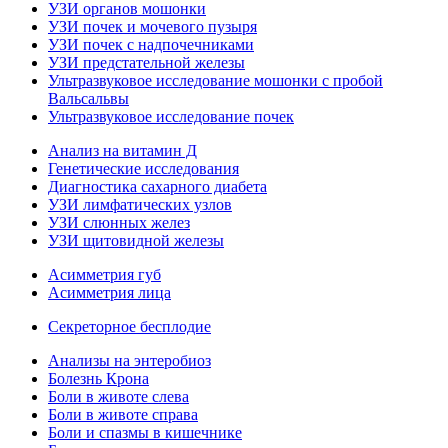
УЗИ органов мошонки
УЗИ почек и мочевого пузыря
УЗИ почек с надпочечниками
УЗИ предстательной железы
Ультразвуковое исследование мошонки с пробой
Вальсальвы
Ультразвуковое исследование почек
Анализ на витамин Д
Генетические исследования
Диагностика сахарного диабета
УЗИ лимфатических узлов
УЗИ слюнных желез
УЗИ щитовидной железы
Асимметрия губ
Асимметрия лица
Секреторное бесплодие
Анализы на энтеробиоз
Болезнь Крона
Боли в животе слева
Боли в животе справа
Боли и спазмы в кишечнике