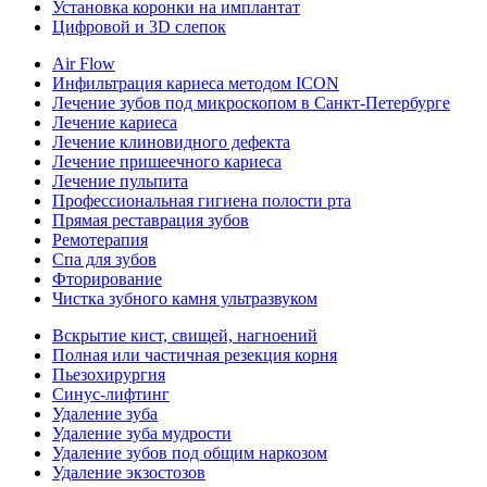
Установка коронки на имплантат
Цифровой и 3D слепок
Air Flow
Инфильтрация кариеса методом ICON
Лечение зубов под микроскопом в Санкт-Петербурге
Лечение кариеса
Лечение клиновидного дефекта
Лечение пришеечного кариеса
Лечение пульпита
Профессиональная гигиена полости рта
Прямая реставрация зубов
Ремотерапия
Спа для зубов
Фторирование
Чистка зубного камня ультразвуком
Вскрытие кист, свищей, нагноений
Полная или частичная резекция корня
Пьезохирургия
Синус-лифтинг
Удаление зуба
Удаление зуба мудрости
Удаление зубов под общим наркозом
Удаление экзостозов