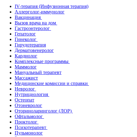
IV-терапия (Инфузионная терапия)
Аллерголог-иммунолог
Вакцинация
Вызов врача на дом
Гастроэнтеролог
Гепатолог
Гинеколог
Гирудотерапия
Дерматовенеролог
Кардиолог
Комплексные программы
Маммолог
Мануальный терапевт
Массажист
Медицинские комиссии и справки
Невролог
Нутрициология
Остеопат
Отоневролог
Оториноларинголог (ЛОР)
Офтальмолог
Проктолог
Психотерапевт
Пульмонолог