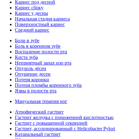
Кариес под десной
Кариес сбоку
Кариес у десны
Начальная стадия кариеса
Поверхностный кариес
Средний кариес
Боли в зубе
Боль в коренном зубе
Воспаление полости рта
Киста зуба
Неприятный запах изо рта
Опухоль дёсен
Опущение десен
Потеря коронки
Потеря пломбы коренного зуба
Язвы в полости рта
Мануальная терапия ног
Атрофический гастрит
Гастрит желудка с пониженной кислотностью
Гастрит с повышенной секрецией
Гастрит, ассоциированный с Helicobacter Pylori
Катаральный гастрит