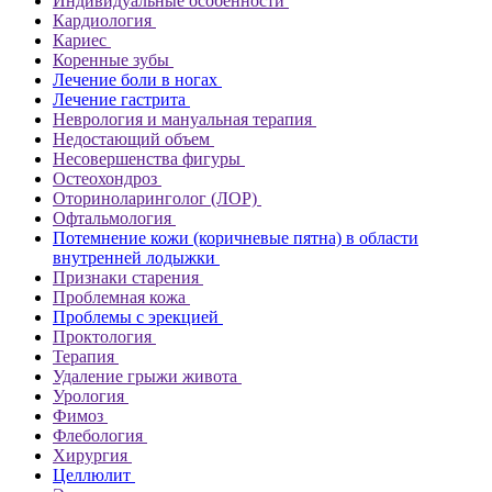
Индивидуальные особенности
Кардиология
Кариес
Коренные зубы
Лечение боли в ногах
Лечение гастрита
Неврология и мануальная терапия
Недостающий объем
Несовершенства фигуры
Остеохондроз
Оториноларинголог (ЛОР)
Офтальмология
Потемнение кожи (коричневые пятна) в области
внутренней лодыжки
Признаки старения
Проблемная кожа
Проблемы с эрекцией
Проктология
Терапия
Удаление грыжи живота
Урология
Фимоз
Флебология
Хирургия
Целлюлит