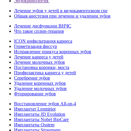
Эндокринология
Лечение зубов у детей в медикаментозном сне
Общая анестезия при лечении и удалении зубов
Лечение дисфункции ВНЧС
Что такое сплин-терапия
ICON инфильтрация кариеса
Герметизация фиссур
Исправление прикуса коренных зубов
Лечение кариеса у детей
Лечение молочных зубов
Постановка коронки, моста
Профилактика кариеса у детей
Серебрение зубов
Удаление коренных зубов
Удаление молочных зубов
Фторирование зубов
Восстановление зубов All‑on‑4
Имплантат Lenmiriot
Имплантаты JD Evolution
Имплантаты Nobel BioСare
Имплантаты Osstem
Имплантаты Straumann