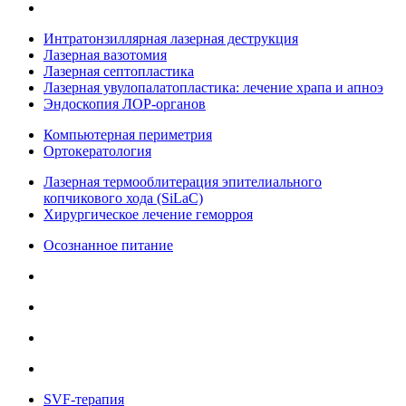
Интратонзиллярная лазерная деструкция
Лазерная вазотомия
Лазерная септопластика
Лазерная увулопалатопластика: лечение храпа и апноэ
Эндоскопия ЛОР-органов
Компьютерная периметрия
Ортокератология
Лазерная термооблитерация эпителиального
копчикового хода (SiLaC)
Хирургическое лечение геморроя
Осознанное питание
SVF-терапия