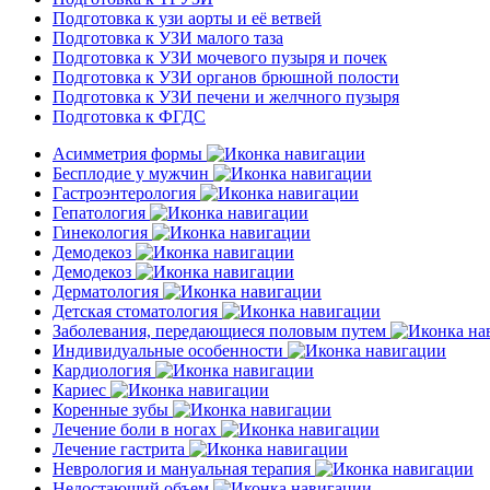
Подготовка к узи аорты и её ветвей
Подготовка к УЗИ малого таза
Подготовка к УЗИ мочевого пузыря и почек
Подготовка к УЗИ органов брюшной полости
Подготовка к УЗИ печени и желчного пузыря
Подготовка к ФГДС
Асимметрия формы
Бесплодие у мужчин
Гастроэнтерология
Гепатология
Гинекология
Демодекоз
Демодекоз
Дерматология
Детская стоматология
Заболевания, передающиеся половым путем
Индивидуальные особенности
Кардиология
Кариес
Коренные зубы
Лечение боли в ногах
Лечение гастрита
Неврология и мануальная терапия
Недостающий объем