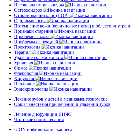
Несовершенства фигуры
Остеохондроз
Оториноларинголог (ЛОР)
Офтальмология
Потемнение кожи (коричневые пятна) в области внутре
Признаки старения
Проблемная кожа
Проблемы с эрекцией
Проктология
Терапия
Удаление грыжи живота
Урология
Фимоз
Флебология
Хирургия
Целлюлит
Эндокринология
Лечение зубов у детей в медикаментозном сне
Общая анестезия при лечении и удалении зубов
Лечение дисфункции ВНЧС
Что такое сплин-терапия
ICON инфильтрация кариеса