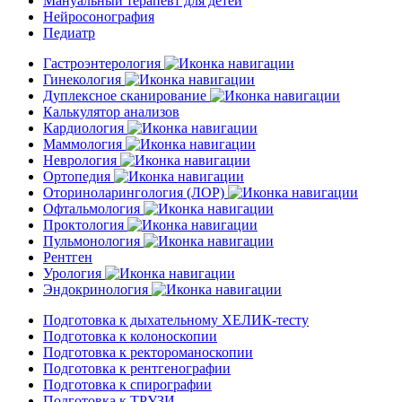
Мануальный терапевт для детей
Нейросонография
Педиатр
Гастроэнтерология
Гинекология
Дуплексное сканирование
Калькулятор анализов
Кардиология
Маммология
Неврология
Ортопедия
Оториноларингология (ЛОР)
Офтальмология
Проктология
Пульмонология
Рентген
Урология
Эндокринология
Подготовка к дыхательному ХЕЛИК-тесту
Подготовка к колоноскопии
Подготовка к ректороманоскопии
Подготовка к рентгенографии
Подготовка к спирографии
Подготовка к ТРУЗИ