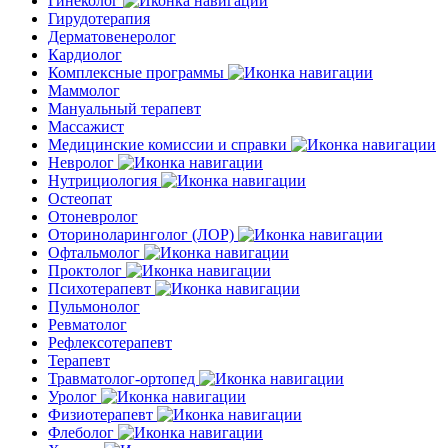
Гинеколог
Гирудотерапия
Дерматовенеролог
Кардиолог
Комплексные программы
Маммолог
Мануальный терапевт
Массажист
Медицинские комиссии и справки
Невролог
Нутрициология
Остеопат
Отоневролог
Оториноларинголог (ЛОР)
Офтальмолог
Проктолог
Психотерапевт
Пульмонолог
Ревматолог
Рефлексотерапевт
Терапевт
Травматолог-ортопед
Уролог
Физиотерапевт
Флеболог