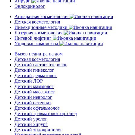
Хирург
Эндокринолог
Аппаратная косметология
Детская косметология
Инъекционные методики
Лазерная косметология
Нитевой лифтинг
Уходовые комплексы
Вызов педиатра на дом
Детская косметология
Детский гастроэнтеролог
Детский гинеколог
Детский дерматолог
Детский ЛОР
Детский маммолог
Детский массажист
Детский невролог
Детский остеопат
Детский офтальмолог
Детский травматолог-ортопед
Детский уролог
Детский хирург
Детский эндокринолог