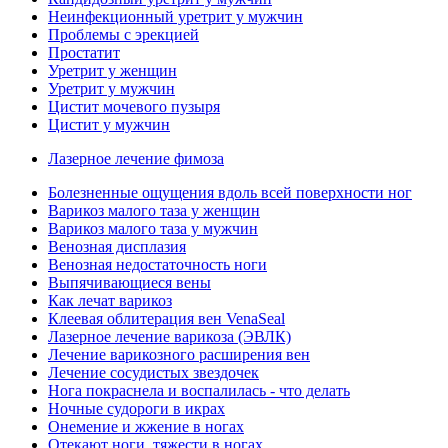
Неинфекционный уретрит у мужчин
Проблемы с эрекцией
Простатит
Уретрит у женщин
Уретрит у мужчин
Цистит мочевого пузыря
Цистит у мужчин
Лазерное лечение фимоза
Болезненные ощущения вдоль всей поверхности ног
Варикоз малого таза у женщин
Варикоз малого таза у мужчин
Венозная дисплазия
Венозная недостаточность ноги
Выпячивающиеся вены
Как лечат варикоз
Клеевая облитерация вен VenaSeal
Лазерное лечение варикоза (ЭВЛК)
Лечение варикозного расширения вен
Лечение сосудистых звездочек
Нога покраснела и воспалилась - что делать
Ночные судороги в икрах
Онемение и жжение в ногах
Отекают ноги, тяжести в ногах