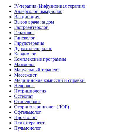
IV-терапия (Инфузионная терапия)
Аллерголог-иммунолог
Вакцинация
Вызов врача на дом
Гастроэнтеролог
Гепатолог
Гинеколог
Гирудотерапия
Дерматовенеролог
Кардиолог
Комплексные программы
Маммолог
Мануальный терапевт
Массажист
Медицинские комиссии и справки
Невролог
Нутрициология
Остеопат
Отоневролог
Оториноларинголог (ЛОР)
Офтальмолог
Проктолог
Психотерапевт
Пульмонолог