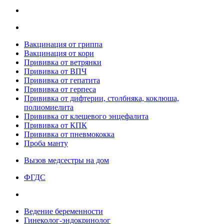
Вакцинация от гриппа
Вакцинация от кори
Прививка от ветрянки
Прививка от ВПЧ
Прививка от гепатита
Прививка от герпеса
Прививка от дифтерии, столбняка, коклюша,
полиомиелита
Прививка от клещевого энцефалита
Прививка от КПК
Прививка от пневмококка
Проба манту
Вызов медсестры на дом
ФГДС
Ведение беременности
Гинеколог-эндокринолог