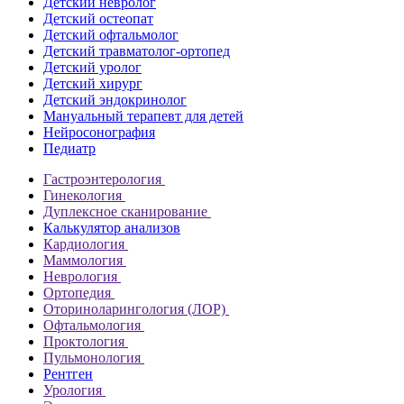
Детский невролог
Детский остеопат
Детский офтальмолог
Детский травматолог-ортопед
Детский уролог
Детский хирург
Детский эндокринолог
Мануальный терапевт для детей
Нейросонография
Педиатр
Гастроэнтерология
Гинекология
Дуплексное сканирование
Калькулятор анализов
Кардиология
Маммология
Неврология
Ортопедия
Оториноларингология (ЛОР)
Офтальмология
Проктология
Пульмонология
Рентген
Урология