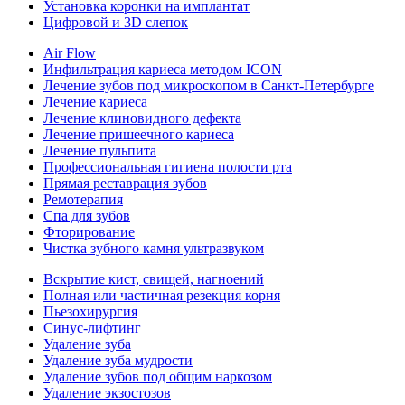
Установка коронки на имплантат
Цифровой и 3D слепок
Air Flow
Инфильтрация кариеса методом ICON
Лечение зубов под микроскопом в Санкт-Петербурге
Лечение кариеса
Лечение клиновидного дефекта
Лечение пришеечного кариеса
Лечение пульпита
Профессиональная гигиена полости рта
Прямая реставрация зубов
Ремотерапия
Спа для зубов
Фторирование
Чистка зубного камня ультразвуком
Вскрытие кист, свищей, нагноений
Полная или частичная резекция корня
Пьезохирургия
Синус-лифтинг
Удаление зуба
Удаление зуба мудрости
Удаление зубов под общим наркозом
Удаление экзостозов