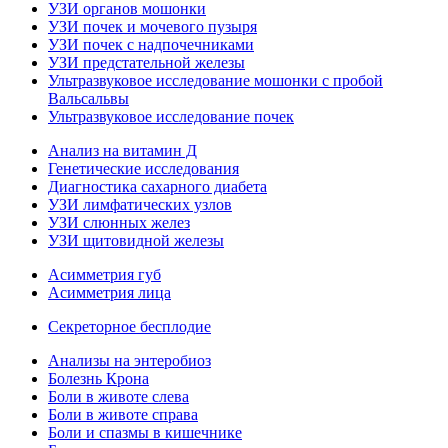
УЗИ органов мошонки
УЗИ почек и мочевого пузыря
УЗИ почек с надпочечниками
УЗИ предстательной железы
Ультразвуковое исследование мошонки с пробой
Вальсальвы
Ультразвуковое исследование почек
Анализ на витамин Д
Генетические исследования
Диагностика сахарного диабета
УЗИ лимфатических узлов
УЗИ слюнных желез
УЗИ щитовидной железы
Асимметрия губ
Асимметрия лица
Секреторное бесплодие
Анализы на энтеробиоз
Болезнь Крона
Боли в животе слева
Боли в животе справа
Боли и спазмы в кишечнике