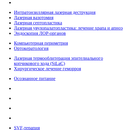
Интратонзиллярная лазерная деструкция
Лазерная вазотомия
Лазерная септопластика
Лазерная увулопалатопластика: лечение храпа и апноэ
Эндоскопия ЛОР-органов
Компьютерная периметрия
Ортокератология
Лазерная термооблитерация эпителиального
копчикового хода (SiLaC)
Хирургическое лечение геморроя
Осознанное питание
SVF-терапия