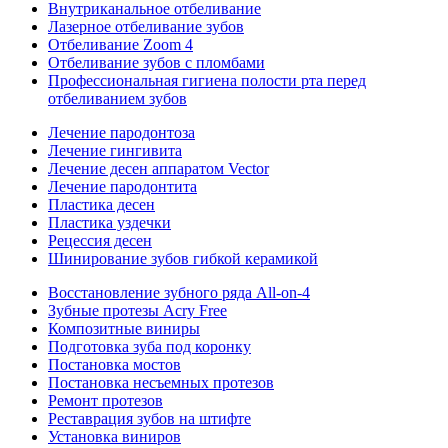
Внутриканальное отбеливание
Лазерное отбеливание зубов
Отбеливание Zoom 4
Отбеливание зубов с пломбами
Профессиональная гигиена полости рта перед
отбеливанием зубов
Лечение пародонтоза
Лечение гингивита
Лечение десен аппаратом Vector
Лечение пародонтита
Пластика десен
Пластика уздечки
Рецессия десен
Шинирование зубов гибкой керамикой
Восстановление зубного ряда All‑on‑4
Зубные протезы Acry Free
Композитные виниры
Подготовка зуба под коронку
Постановка мостов
Постановка несъемных протезов
Ремонт протезов
Реставрация зубов на штифте
Установка виниров