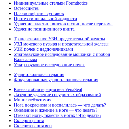
Индивидуальные стельки Formthotics
Остеосинтез
Плазмолифтинг суставов
Протез синовиальной жидкости
Удаление пластин, винтов и спиц после перелома
Удаление позиционного винта
Трансректальное УЗИ предстательной железы
УЗД мочевого пузыря и предстательной железы
УЗИ почек с надпочечниками
Ультразвуковое исследование мошонки с пробой
Вальсальвы
Ультразвуковое исследование почек
Ударно-волновая терапия
Фокусированная ударно-волновая терапия
Клеевая облитерация вен VenaSeal
Лазерное удаление сосудистых образований
Минифлебэктомия
Нога покраснела и воспалилась — что делать?
Онемение и жжение в ноге — что делать?
Отекают ноги, тяжесть в ногах? Что делать?
Склеротерапия
Склеротерапия вен