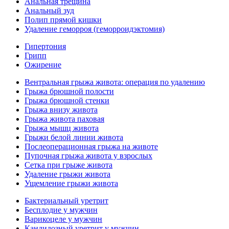
Анальная трещина
Анальный зуд
Полип прямой кишки
Удаление геморроя (геморроидэктомия)
Гипертония
Грипп
Ожирение
Вентральная грыжа живота: операция по удалению
Грыжа брюшной полости
Грыжа брюшной стенки
Грыжа внизу живота
Грыжа живота паховая
Грыжа мышц живота
Грыжи белой линии живота
Послеоперационная грыжа на животе
Пупочная грыжа живота у взрослых
Сетка при грыже живота
Удаление грыжи живота
Ущемление грыжи живота
Бактериальный уретрит
Бесплодие у мужчин
Варикоцеле у мужчин
Кандидозный уретрит у мужчин