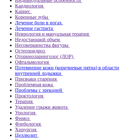
Индивидуальные особенности
Кардиология
Кариес
Коренные зубы
Лечение боли в ногах
Лечение гастрита
Неврология и мануальная терапия
Недостающий объем
Несовершенства фигуры
Остеохондроз
Оториноларинголог (ЛОР)
Офтальмология
Потемнение кожи (коричневые пятна) в области
внутренней лодыжки
Признаки старения
Проблемная кожа
Проблемы с эрекцией
Проктология
Терапия
Удаление грыжи живота
Урология
Фимоз
Флебология
Хирургия
Целлюлит