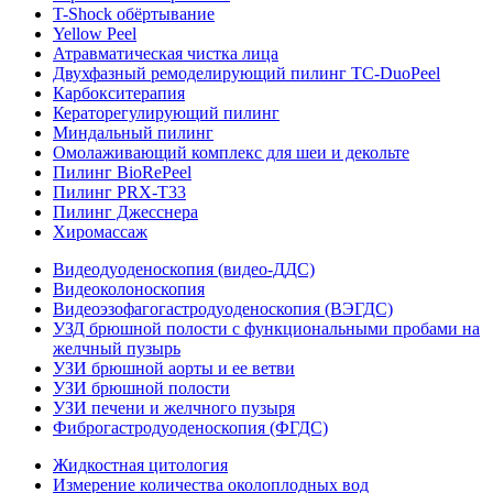
T-Shock обёртывание
Yellow Peel
Атравматическая чистка лица
Двухфазный ремоделирующий пилинг TC-DuoPeel
Карбокситерапия
Кераторегулирующий пилинг
Миндальный пилинг
Омолаживающий комплекс для шеи и декольте
Пилинг BioRePeel
Пилинг PRX-T33
Пилинг Джесснера
Хиромассаж
Видеодуоденоскопия (видео-ДДС)
Видеоколоноскопия
Видеоэзофагогастродуоденоскопия (ВЭГДС)
УЗД брюшной полости с функциональными пробами на
желчный пузырь
УЗИ брюшной аорты и ее ветви
УЗИ брюшной полости
УЗИ печени и желчного пузыря
Фиброгастродуоденоскопия (ФГДС)
Жидкостная цитология
Измерение количества околоплодных вод