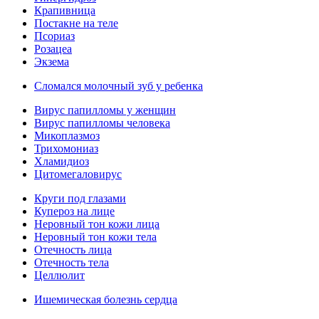
Крапивница
Постакне на теле
Псориаз
Розацеа
Экзема
Сломался молочный зуб у ребенка
Вирус папилломы у женщин
Вирус папилломы человека
Микоплазмоз
Трихомониаз
Хламидиоз
Цитомегаловирус
Круги под глазами
Купероз на лице
Неровный тон кожи лица
Неровный тон кожи тела
Отечность лица
Отечность тела
Целлюлит
Ишемическая болезнь сердца