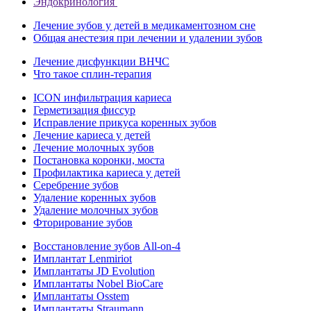
Эндокринология
Лечение зубов у детей в медикаментозном сне
Общая анестезия при лечении и удалении зубов
Лечение дисфункции ВНЧС
Что такое сплин-терапия
ICON инфильтрация кариеса
Герметизация фиссур
Исправление прикуса коренных зубов
Лечение кариеса у детей
Лечение молочных зубов
Постановка коронки, моста
Профилактика кариеса у детей
Серебрение зубов
Удаление коренных зубов
Удаление молочных зубов
Фторирование зубов
Восстановление зубов All‑on‑4
Имплантат Lenmiriot
Имплантаты JD Evolution
Имплантаты Nobel BioСare
Имплантаты Osstem
Имплантаты Straumann