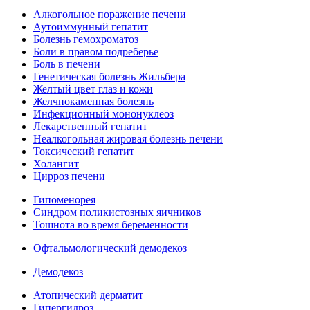
Алкогольное поражение печени
Аутоиммунный гепатит
Болезнь гемохроматоз
Боли в правом подреберье
Боль в печени
Генетическая болезнь Жильбера
Желтый цвет глаз и кожи
Желчнокаменная болезнь
Инфекционный мононуклеоз
Лекарственный гепатит
Неалкогольная жировая болезнь печени
Токсический гепатит
Холангит
Цирроз печени
Гипоменорея
Синдром поликистозных яичников
Тошнота во время беременности
Офтальмологический демодекоз
Демодекоз
Атопический дерматит
Гипергидроз