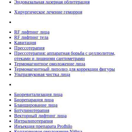
Эндовазальная лазерная облитерация
Хирургическое лечение геморроя
RF лифтинг лица
RF лифтинг тела
Кавитация
Прессотерапия
Прессотерапия: аппаратная борьба с целлюлитом,
отеками и лишними сантиметрами
Термомагнитное омоложение лица
Термомагнитный липолиз для коррекции фигуры
Ультразвуковая чистка лица
Биоревитализация лица
Биорепарация лица
Бланширование лица
Ботулинотерапия
Векторный лифтинг лица
Интралипотерапия
Инъекция препарата Profhilo
Коллагеновое омоложение Nithya