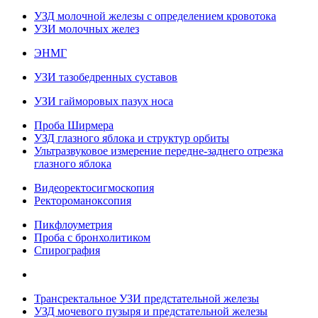
УЗД молочной железы с определением кровотока
УЗИ молочных желез
ЭНМГ
УЗИ тазобедренных суставов
УЗИ гайморовых пазух носа
Проба Ширмера
УЗД глазного яблока и структур орбиты
Ультразвуковое измерение передне-заднего отрезка
глазного яблока
Видеоректосигмоскопия
Ректороманоксопия
Пикфлоуметрия
Проба с бронхолитиком
Спирография
Трансректальное УЗИ предстательной железы
УЗД мочевого пузыря и предстательной железы