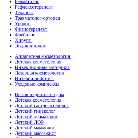
Ревматолог
Рефлексотерапевт
Терапевт
Травматолог-ортопед
Уролог
Физиотерапевт
Флеболог
Хирург
Эндокринолог
Аппаратная косметология
Детская косметология
Инъекционные методики
Лазерная косметология
Нитевой лифтинг
Уходовые комплексы
Вызов педиатра на дом
Детская косметология
Детский гастроэнтеролог
Детский гинеколог
Детский дерматолог
Детский ЛОР
Детский маммолог
Детский массажист