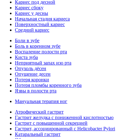
Кариес под десной
Кариес сбоку
Кариес у десны
Начальная стадия кариеса
Поверхностный кариес
Средний кариес
Боли в зубе
Боль в коренном зубе
Воспаление полости рта
Киста зуба
Неприятный запах изо рта
Опухоль дёсен
Опущение десен
Потеря коронки
Потеря пломбы коренного зуба
Язвы в полости рта
Мануальная терапия ног
Атрофический гастрит
Гастрит желудка с пониженной кислотностью
Гастрит с повышенной секрецией
Гастрит, ассоциированный с Helicobacter Pylori
Катаральный гастрит