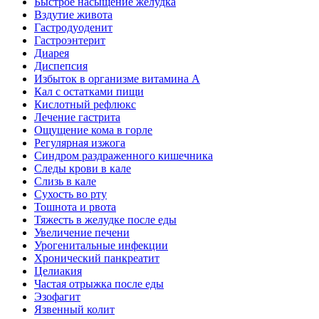
Быстрое насыщение желудка
Вздутие живота
Гастродуоденит
Гастроэнтерит
Диарея
Диспепсия
Избыток в организме витамина А
Кал с остатками пищи
Кислотный рефлюкс
Лечение гастрита
Ощущение кома в горле
Регулярная изжога
Синдром раздраженного кишечника
Следы крови в кале
Слизь в кале
Сухость во рту
Тошнота и рвота
Тяжесть в желудке после еды
Увеличение печени
Урогенитальные инфекции
Хронический панкреатит
Целиакия
Частая отрыжка после еды
Эзофагит
Язвенный колит