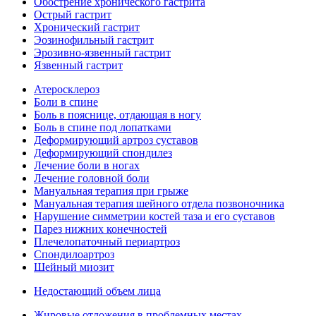
Обострение хронического гастрита
Острый гастрит
Хронический гастрит
Эозинофильный гастрит
Эрозивно-язвенный гастрит
Язвенный гастрит
Атеросклероз
Боли в спине
Боль в пояснице, отдающая в ногу
Боль в спине под лопатками
Деформирующий артроз суставов
Деформирующий спондилез
Лечение боли в ногах
Лечение головной боли
Мануальная терапия при грыже
Мануальная терапия шейного отдела позвоночника
Нарушение симметрии костей таза и его суставов
Парез нижних конечностей
Плечелопаточный периартроз
Спондилоартроз
Шейный миозит
Недостающий объем лица
Жировые отложения в проблемных местах