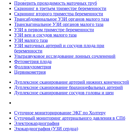
Проверить проходимость маточных труб
Скрининг в третьем триместре беременности
Скрининг второго триместра беременности
Трансабдоминальное УЗИ органов малого таза
Трансвагинальное УЗИ органов малого таза
УЗИ в первом триместре беременности
УЗИ вен и сосудов малого таза
УЗИ малого таза
УЗИ маточных артерий и сосудов плода при
беременности
Ультразвуковое исследование лонных сочленений
Фетометрия плода
Фолликулометрия
Цервикометрия
Дуплексное сканирование артерий нижних конечностей
Дуплексное сканирование брахиоцефальных артерий
Дуплексное сканирование сосудов головы и шеи
Суточное мониторирование ЭКГ по Холтеру
Суточный мониторинг артериального давления в СПб
Электрокардиография
Эхокардиография (УЗИ сердца)