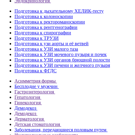
Эндокринология
Подготовка к дыхательному ХЕЛИК-тесту
Подготовка к колоноскопии
Подготовка к ректороманоскопии
Подготовка к рентгенографии
Подготовка к спирографии
Подготовка к ТРУЗИ
Подготовка к узи аорты и её ветвей
Подготовка к УЗИ малого таза
Подготовка к УЗИ мочевого пузыря и почек
Подготовка к УЗИ органов брюшной полости
Подготовка к УЗИ печени и желчного пузыря
Подготовка к ФГДС
Асимметрия формы
Бесплодие у мужчин
Гастроэнтерология
Гепатология
Гинекология
Демодекоз
Демодекоз
Дерматология
Детская стоматология
Заболевания, передающиеся половым путем