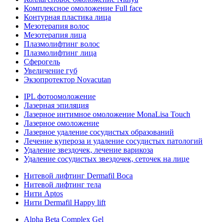
Комплексное омоложение Full face
Контурная пластика лица
Мезотерапия волос
Мезотерапия лица
Плазмолифтинг волос
Плазмолифтинг лица
Сферогель
Увеличение губ
Экзопротектор Novacutan
IPL фотоомоложение
Лазерная эпиляция
Лазерное интимное омоложение MonaLisa Touch
Лазерное омоложение
Лазерное удаление сосудистых образований
Лечение купероза и удаление сосудистых патологий
Удаление звездочек, лечение варикоза
Удаление сосудистых звездочек, сеточек на лице
Нитевой лифтинг Dermafil Boca
Нитевой лифтинг тела
Нити Aptos
Нити Dermafil Happy lift
Alpha Beta Complex Gel