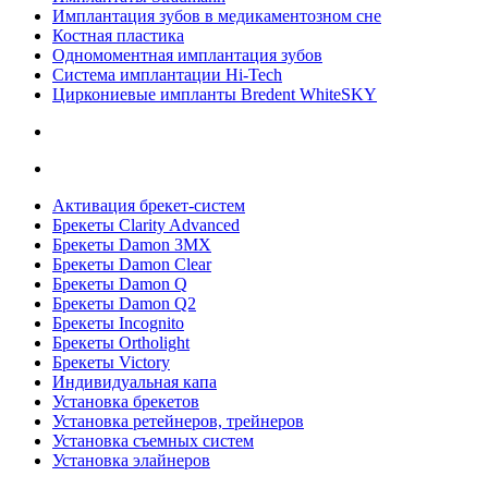
Имплантация зубов в медикаментозном сне
Костная пластика
Одномоментная имплантация зубов
Система имплантации Hi-Tech
Циркониевые импланты Bredent WhiteSKY
Активация брекет-систем
Брекеты Clarity Advanced
Брекеты Damon 3MX
Брекеты Damon Clear
Брекеты Damon Q
Брекеты Damon Q2
Брекеты Incognito
Брекеты Ortholight
Брекеты Victory
Индивидуальная капа
Установка брекетов
Установка ретейнеров, трейнеров
Установка съемных систем
Установка элайнеров