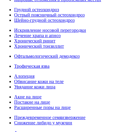
Грудной остеохондроз
Острый поясничный остеохондроз
Шейно-грудной остеохондроз
Искривление носовой перегородки
Лечение храпа и апноэ
Хронический ринит
Хронический тонзиллит
Офтальмологический демодекоз
Трофическая язва
Алопеция
Обвисание кожи на теле
Увядание кожи лица
Акне на лице
Постакне на лице
Расширенные поры на лице
Преждевременное семяизвержение
Снижение либидо у мужчин