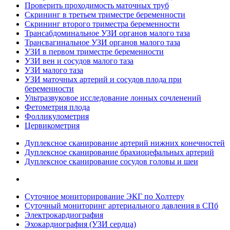
Проверить проходимость маточных труб
Скрининг в третьем триместре беременности
Скрининг второго триместра беременности
Трансабдоминальное УЗИ органов малого таза
Трансвагинальное УЗИ органов малого таза
УЗИ в первом триместре беременности
УЗИ вен и сосудов малого таза
УЗИ малого таза
УЗИ маточных артерий и сосудов плода при
беременности
Ультразвуковое исследование лонных сочленений
Фетометрия плода
Фолликулометрия
Цервикометрия
Дуплексное сканирование артерий нижних конечностей
Дуплексное сканирование брахиоцефальных артерий
Дуплексное сканирование сосудов головы и шеи
Суточное мониторирование ЭКГ по Холтеру
Суточный мониторинг артериального давления в СПб
Электрокардиография
Эхокардиография (УЗИ сердца)