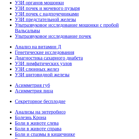
УЗИ органов мошонки
УЗИ почек и мочевого пузыря
УЗИ почек с надпочечниками
УЗИ предстательной железы
Ультразвуковое исследование мошонки с пробой
Вальсальвы
Ультразвуковое исследование почек
Анализ на витамин Д
Генетические исследования
Диагностика сахарного диабета
УЗИ лимфатических узлов
УЗИ слюнных желез
УЗИ щитовидной железы
Асимметрия губ
Асимметрия лица
Секреторное бесплодие
Анализы на энтеробиоз
Болезнь Крона
Боли в животе слева
Боли в животе справа
Боли и спазмы в кишечнике