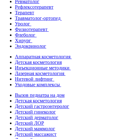
Ревматолог
Рефлексотерапевт
Терапевт
Травматолог-ортопед
Уролог
Физиотерапевт
Флеболог
Хирург
Эндокринолог
Аппаратная косметология
Детская косметология
Инъекционные методики
Лазерная косметология
Нитевой лифтинг
Уходовые комплексы
Вызов педиатра на дом
Детская косметология
Детский гастроэнтеролог
Детский гинеколог
Детский дерматолог
Детский ЛОР
Детский маммолог
Детский массажист