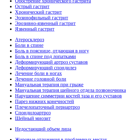
Обострение хронического гастрита
Острый гастрит
Хронический гастрит
Эозинофильный гастрит
Эрозивно-язвенный гастрит
Язвенный гастрит
Атеросклероз
Боли в спине
Боль в пояснице, отдающая в ногу
Боль в спине под лопатками
Деформирующий артроз суставов
Деформирующий спондилез
Лечение боли в ногах
Лечение головной боли
Мануальная терапия при грыже
Мануальная терапия шейного отдела позвоночника
Нарушение симметрии костей таза и его суставов
Парез нижних конечностей
Плечелопаточный периартроз
Спондилоартроз
Шейный миозит
Недостающий объем лица
Жировые отложения в проблемных местах