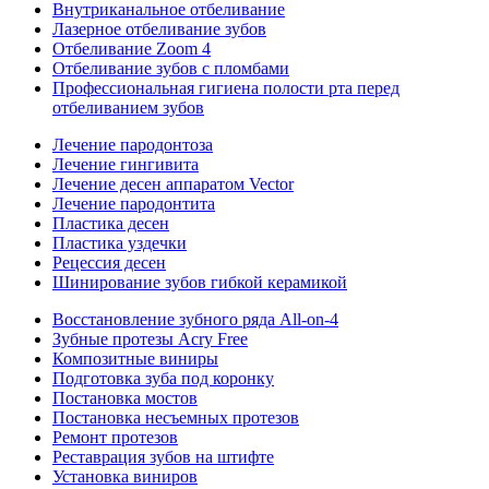
Внутриканальное отбеливание
Лазерное отбеливание зубов
Отбеливание Zoom 4
Отбеливание зубов с пломбами
Профессиональная гигиена полости рта перед
отбеливанием зубов
Лечение пародонтоза
Лечение гингивита
Лечение десен аппаратом Vector
Лечение пародонтита
Пластика десен
Пластика уздечки
Рецессия десен
Шинирование зубов гибкой керамикой
Восстановление зубного ряда All‑on‑4
Зубные протезы Acry Free
Композитные виниры
Подготовка зуба под коронку
Постановка мостов
Постановка несъемных протезов
Ремонт протезов
Реставрация зубов на штифте
Установка виниров