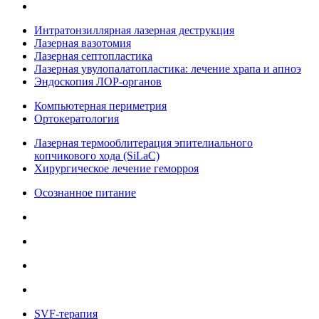
Интратонзиллярная лазерная деструкция
Лазерная вазотомия
Лазерная септопластика
Лазерная увулопалатопластика: лечение храпа и апноэ
Эндоскопия ЛОР-органов
Компьютерная периметрия
Ортокератология
Лазерная термооблитерация эпителиального
копчикового хода (SiLaC)
Хирургическое лечение геморроя
Осознанное питание
SVF-терапия