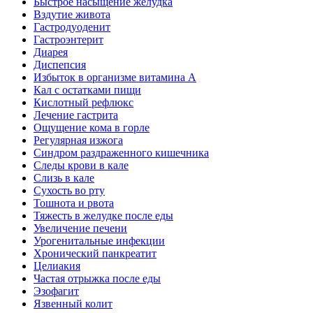
Быстрое насыщение желудка
Вздутие живота
Гастродуоденит
Гастроэнтерит
Диарея
Диспепсия
Избыток в организме витамина А
Кал с остатками пищи
Кислотный рефлюкс
Лечение гастрита
Ощущение кома в горле
Регулярная изжога
Синдром раздраженного кишечника
Следы крови в кале
Слизь в кале
Сухость во рту
Тошнота и рвота
Тяжесть в желудке после еды
Увеличение печени
Урогенитальные инфекции
Хронический панкреатит
Целиакия
Частая отрыжка после еды
Эзофагит
Язвенный колит