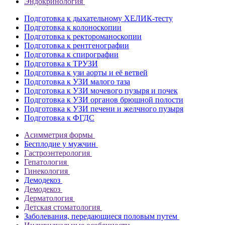
Эндокринология
Подготовка к дыхательному ХЕЛИК-тесту
Подготовка к колоноскопии
Подготовка к ректороманоскопии
Подготовка к рентгенографии
Подготовка к спирографии
Подготовка к ТРУЗИ
Подготовка к узи аорты и её ветвей
Подготовка к УЗИ малого таза
Подготовка к УЗИ мочевого пузыря и почек
Подготовка к УЗИ органов брюшной полости
Подготовка к УЗИ печени и желчного пузыря
Подготовка к ФГДС
Асимметрия формы
Бесплодие у мужчин
Гастроэнтерология
Гепатология
Гинекология
Демодекоз
Демодекоз
Дерматология
Детская стоматология
Заболевания, передающиеся половым путем