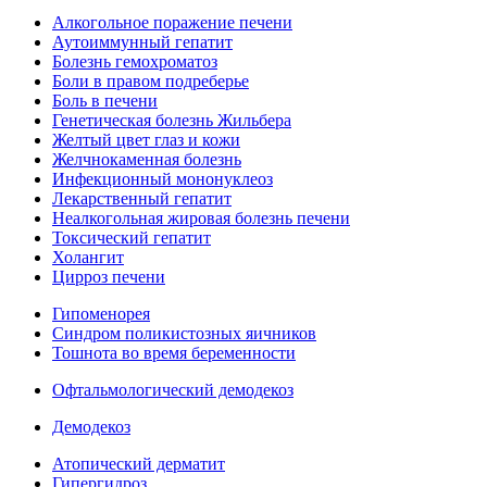
Алкогольное поражение печени
Аутоиммунный гепатит
Болезнь гемохроматоз
Боли в правом подреберье
Боль в печени
Генетическая болезнь Жильбера
Желтый цвет глаз и кожи
Желчнокаменная болезнь
Инфекционный мононуклеоз
Лекарственный гепатит
Неалкогольная жировая болезнь печени
Токсический гепатит
Холангит
Цирроз печени
Гипоменорея
Синдром поликистозных яичников
Тошнота во время беременности
Офтальмологический демодекоз
Демодекоз
Атопический дерматит
Гипергидроз