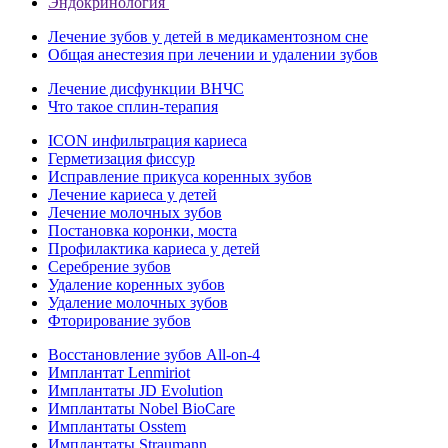
Эндокринология
Лечение зубов у детей в медикаментозном сне
Общая анестезия при лечении и удалении зубов
Лечение дисфункции ВНЧС
Что такое сплин-терапия
ICON инфильтрация кариеса
Герметизация фиссур
Исправление прикуса коренных зубов
Лечение кариеса у детей
Лечение молочных зубов
Постановка коронки, моста
Профилактика кариеса у детей
Серебрение зубов
Удаление коренных зубов
Удаление молочных зубов
Фторирование зубов
Восстановление зубов All‑on‑4
Имплантат Lenmiriot
Имплантаты JD Evolution
Имплантаты Nobel BioСare
Имплантаты Osstem
Имплантаты Straumann