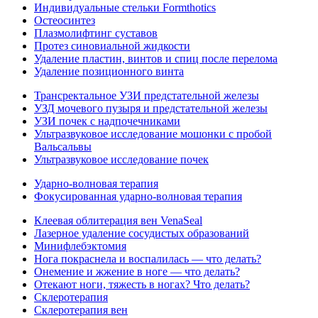
Индивидуальные стельки Formthotics
Остеосинтез
Плазмолифтинг суставов
Протез синовиальной жидкости
Удаление пластин, винтов и спиц после перелома
Удаление позиционного винта
Трансректальное УЗИ предстательной железы
УЗД мочевого пузыря и предстательной железы
УЗИ почек с надпочечниками
Ультразвуковое исследование мошонки с пробой
Вальсальвы
Ультразвуковое исследование почек
Ударно-волновая терапия
Фокусированная ударно-волновая терапия
Клеевая облитерация вен VenaSeal
Лазерное удаление сосудистых образований
Минифлебэктомия
Нога покраснела и воспалилась — что делать?
Онемение и жжение в ноге — что делать?
Отекают ноги, тяжесть в ногах? Что делать?
Склеротерапия
Склеротерапия вен