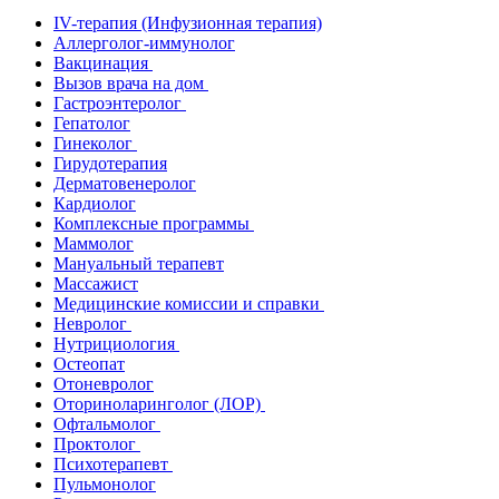
IV-терапия (Инфузионная терапия)
Аллерголог-иммунолог
Вакцинация
Вызов врача на дом
Гастроэнтеролог
Гепатолог
Гинеколог
Гирудотерапия
Дерматовенеролог
Кардиолог
Комплексные программы
Маммолог
Мануальный терапевт
Массажист
Медицинские комиссии и справки
Невролог
Нутрициология
Остеопат
Отоневролог
Оториноларинголог (ЛОР)
Офтальмолог
Проктолог
Психотерапевт
Пульмонолог