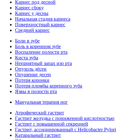
Кариес под десной
Кариес сбоку
Кариес у десны
Начальная стадия кариеса
Поверхностный кариес
Средний кариес
Боли в зубе
Боль в коренном зубе
Воспаление полости рта
Киста зуба
Неприятный запах изо рта
Опухоль дёсен
Опущение десен
Потеря коронки
Потеря пломбы коренного зуба
Язвы в полости рта
Мануальная терапия ног
Атрофический гастрит
Гастрит желудка с пониженной кислотностью
Гастрит с повышенной секрецией
Гастрит, ассоциированный с Helicobacter Pylori
Катаральный гастрит