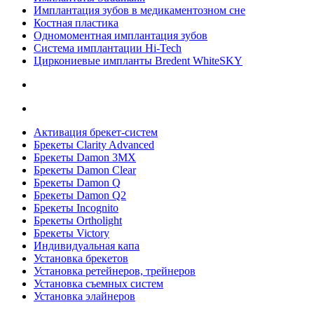
Имплантация зубов в медикаментозном сне
Костная пластика
Одномоментная имплантация зубов
Система имплантации Hi-Tech
Циркониевые импланты Bredent WhiteSKY
Активация брекет-систем
Брекеты Clarity Advanced
Брекеты Damon 3MX
Брекеты Damon Clear
Брекеты Damon Q
Брекеты Damon Q2
Брекеты Incognito
Брекеты Ortholight
Брекеты Victory
Индивидуальная капа
Установка брекетов
Установка ретейнеров, трейнеров
Установка съемных систем
Установка элайнеров