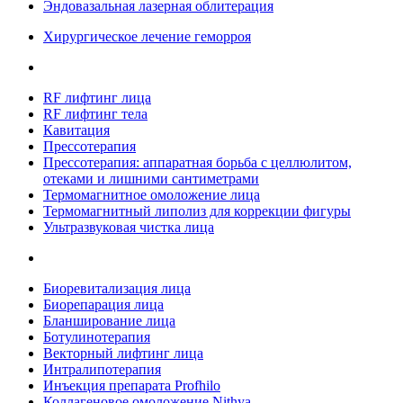
Эндовазальная лазерная облитерация
Хирургическое лечение геморроя
RF лифтинг лица
RF лифтинг тела
Кавитация
Прессотерапия
Прессотерапия: аппаратная борьба с целлюлитом,
отеками и лишними сантиметрами
Термомагнитное омоложение лица
Термомагнитный липолиз для коррекции фигуры
Ультразвуковая чистка лица
Биоревитализация лица
Биорепарация лица
Бланширование лица
Ботулинотерапия
Векторный лифтинг лица
Интралипотерапия
Инъекция препарата Profhilo
Коллагеновое омоложение Nithya