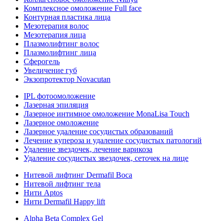
Комплексное омоложение Full face
Контурная пластика лица
Мезотерапия волос
Мезотерапия лица
Плазмолифтинг волос
Плазмолифтинг лица
Сферогель
Увеличение губ
Экзопротектор Novacutan
IPL фотоомоложение
Лазерная эпиляция
Лазерное интимное омоложение MonaLisa Touch
Лазерное омоложение
Лазерное удаление сосудистых образований
Лечение купероза и удаление сосудистых патологий
Удаление звездочек, лечение варикоза
Удаление сосудистых звездочек, сеточек на лице
Нитевой лифтинг Dermafil Boca
Нитевой лифтинг тела
Нити Aptos
Нити Dermafil Happy lift
Alpha Beta Complex Gel