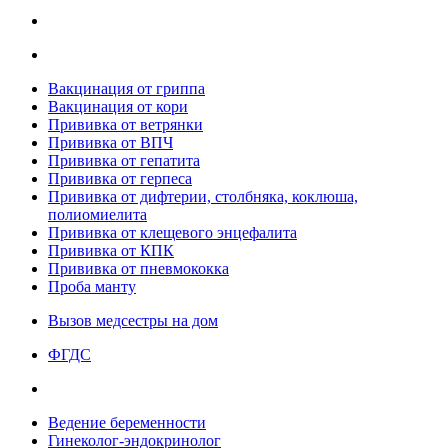
Вакцинация от гриппа
Вакцинация от кори
Прививка от ветрянки
Прививка от ВПЧ
Прививка от гепатита
Прививка от герпеса
Прививка от дифтерии, столбняка, коклюша,
полиомиелита
Прививка от клещевого энцефалита
Прививка от КПК
Прививка от пневмококка
Проба манту
Вызов медсестры на дом
ФГДС
Ведение беременности
Гинеколог-эндокринолог