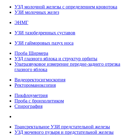
УЗД молочной железы с определением кровотока
УЗИ молочных желез
ЭНМГ
УЗИ тазобедренных суставов
УЗИ гайморовых пазух носа
Проба Ширмера
УЗД глазного яблока и структур орбиты
Ультразвуковое измерение передне-заднего отрезка
глазного яблока
Видеоректосигмоскопия
Ректороманоксопия
Пикфлоуметрия
Проба с бронхолитиком
Спирография
Трансректальное УЗИ предстательной железы
УЗД мочевого пузыря и предстательной железы