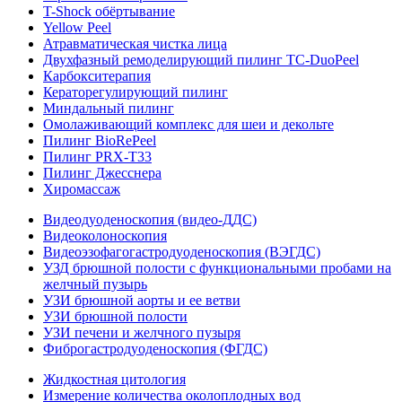
T-Shock обёртывание
Yellow Peel
Атравматическая чистка лица
Двухфазный ремоделирующий пилинг TC-DuoPeel
Карбокситерапия
Кераторегулирующий пилинг
Миндальный пилинг
Омолаживающий комплекс для шеи и декольте
Пилинг BioRePeel
Пилинг PRX-T33
Пилинг Джесснера
Хиромассаж
Видеодуоденоскопия (видео-ДДС)
Видеоколоноскопия
Видеоэзофагогастродуоденоскопия (ВЭГДС)
УЗД брюшной полости с функциональными пробами на
желчный пузырь
УЗИ брюшной аорты и ее ветви
УЗИ брюшной полости
УЗИ печени и желчного пузыря
Фиброгастродуоденоскопия (ФГДС)
Жидкостная цитология
Измерение количества околоплодных вод