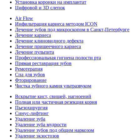
Установка коронки на имплантат
Цифровой и 3D слепок
Air Flow
Инфильтрация кариеса методом ICON
Лечение зубов под микроскопом в Санкт-Петербурге
Лечение кариеса
Лечение клиновидного дефекта
Лечение пришеечного кариеса
Лечение пульпита
Профессиональная гигиена полости рта
Прямая реставрация зубов
Ремотерапия
Спа для зубов
Фторирование
Чистка зубного камня ультразвуком
Вскрытие кист, свищей, нагноений
Полная или частичная резекция корня
Пьезохирургия
Синус-лифтинг
Удаление зуба
Удаление зуба мудрости
Удаление зубов под общим наркозом
Удаление экзостозов