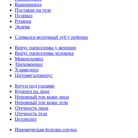
Крапивница
Постакне на теле
Псориаз
Розацеа
Экзема
Сломался молочный зуб у ребенка
Вирус папилломы у женщин
Вирус папилломы человека
Микоплазмоз
Трихомониаз
Хламидиоз
Цитомегаловирус
Круги под глазами
Купероз на лице
Неровный тон кожи лица
Неровный тон кожи тела
Отечность лица
Отечность тела
Целлюлит
Ишемическая болезнь сердца