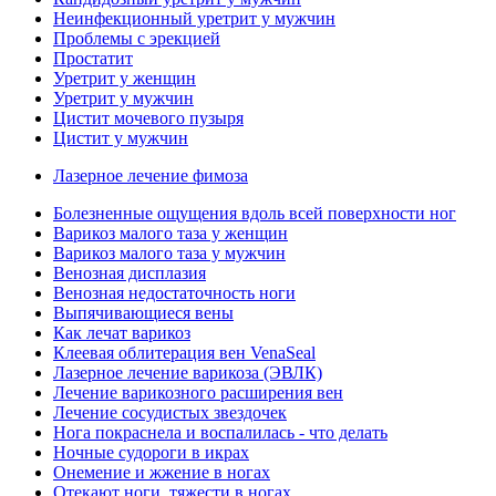
Неинфекционный уретрит у мужчин
Проблемы с эрекцией
Простатит
Уретрит у женщин
Уретрит у мужчин
Цистит мочевого пузыря
Цистит у мужчин
Лазерное лечение фимоза
Болезненные ощущения вдоль всей поверхности ног
Варикоз малого таза у женщин
Варикоз малого таза у мужчин
Венозная дисплазия
Венозная недостаточность ноги
Выпячивающиеся вены
Как лечат варикоз
Клеевая облитерация вен VenaSeal
Лазерное лечение варикоза (ЭВЛК)
Лечение варикозного расширения вен
Лечение сосудистых звездочек
Нога покраснела и воспалилась - что делать
Ночные судороги в икрах
Онемение и жжение в ногах
Отекают ноги, тяжести в ногах