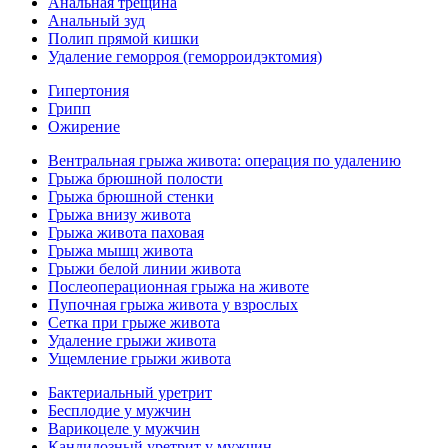
Анальная трещина
Анальный зуд
Полип прямой кишки
Удаление геморроя (геморроидэктомия)
Гипертония
Грипп
Ожирение
Вентральная грыжа живота: операция по удалению
Грыжа брюшной полости
Грыжа брюшной стенки
Грыжа внизу живота
Грыжа живота паховая
Грыжа мышц живота
Грыжи белой линии живота
Послеоперационная грыжа на животе
Пупочная грыжа живота у взрослых
Сетка при грыже живота
Удаление грыжи живота
Ущемление грыжи живота
Бактериальный уретрит
Бесплодие у мужчин
Варикоцеле у мужчин
Кандидозный уретрит у мужчин