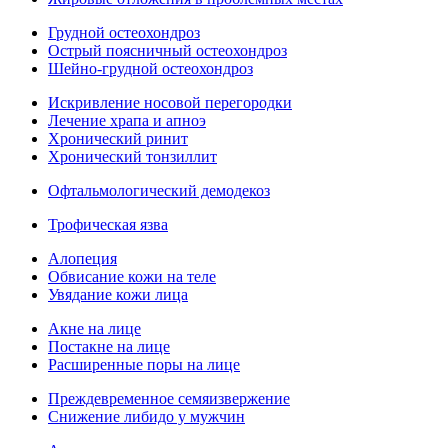
Грудной остеохондроз
Острый поясничный остеохондроз
Шейно-грудной остеохондроз
Искривление носовой перегородки
Лечение храпа и апноэ
Хронический ринит
Хронический тонзиллит
Офтальмологический демодекоз
Трофическая язва
Алопеция
Обвисание кожи на теле
Увядание кожи лица
Акне на лице
Постакне на лице
Расширенные поры на лице
Преждевременное семяизвержение
Снижение либидо у мужчин