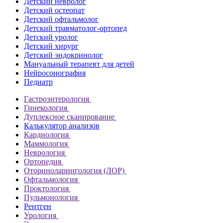
Детский невролог
Детский остеопат
Детский офтальмолог
Детский травматолог-ортопед
Детский уролог
Детский хирург
Детский эндокринолог
Мануальный терапевт для детей
Нейросонография
Педиатр
Гастроэнтерология
Гинекология
Дуплексное сканирование
Калькулятор анализов
Кардиология
Маммология
Неврология
Ортопедия
Оториноларингология (ЛОР)
Офтальмология
Проктология
Пульмонология
Рентген
Урология