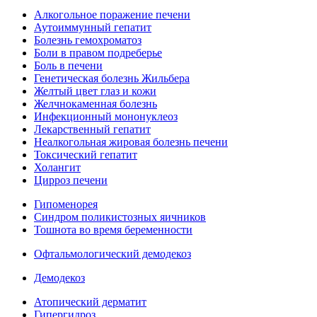
Алкогольное поражение печени
Аутоиммунный гепатит
Болезнь гемохроматоз
Боли в правом подреберье
Боль в печени
Генетическая болезнь Жильбера
Желтый цвет глаз и кожи
Желчнокаменная болезнь
Инфекционный мононуклеоз
Лекарственный гепатит
Неалкогольная жировая болезнь печени
Токсический гепатит
Холангит
Цирроз печени
Гипоменорея
Синдром поликистозных яичников
Тошнота во время беременности
Офтальмологический демодекоз
Демодекоз
Атопический дерматит
Гипергидроз