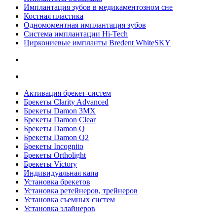
Имплантация зубов в медикаментозном сне
Костная пластика
Одномоментная имплантация зубов
Система имплантации Hi-Tech
Циркониевые импланты Bredent WhiteSKY
Активация брекет-систем
Брекеты Clarity Advanced
Брекеты Damon 3MX
Брекеты Damon Clear
Брекеты Damon Q
Брекеты Damon Q2
Брекеты Incognito
Брекеты Ortholight
Брекеты Victory
Индивидуальная капа
Установка брекетов
Установка ретейнеров, трейнеров
Установка съемных систем
Установка элайнеров