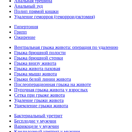
Анальная трещина
Анальный зуд
Полип прямой кишки
Удаление геморроя (геморроидэктомия)
Гипертония
Грипп
Ожирение
Вентральная грыжа живота: операция по удалению
Грыжа брюшной полости
Грыжа брюшной стенки
Грыжа внизу живота
Грыжа живота паховая
Грыжа мышц живота
Грыжи белой линии живота
Послеоперационная грыжа на животе
Пупочная грыжа живота у взрослых
Сетка при грыже живота
Удаление грыжи живота
Ущемление грыжи живота
Бактериальный уретрит
Бесплодие у мужчин
Варикоцеле у мужчин
Кандидозный уретрит у мужчин