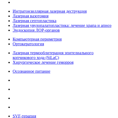
Интратонзиллярная лазерная деструкция
Лазерная вазотомия
Лазерная септопластика
Лазерная увулопалатопластика: лечение храпа и апноэ
Эндоскопия ЛОР-органов
Компьютерная периметрия
Ортокератология
Лазерная термооблитерация эпителиального
копчикового хода (SiLaC)
Хирургическое лечение геморроя
Осознанное питание
SVF-терапия