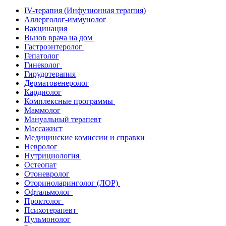
IV-терапия (Инфузионная терапия)
Аллерголог-иммунолог
Вакцинация
Вызов врача на дом
Гастроэнтеролог
Гепатолог
Гинеколог
Гирудотерапия
Дерматовенеролог
Кардиолог
Комплексные программы
Маммолог
Мануальный терапевт
Массажист
Медицинские комиссии и справки
Невролог
Нутрициология
Остеопат
Отоневролог
Оториноларинголог (ЛОР)
Офтальмолог
Проктолог
Психотерапевт
Пульмонолог