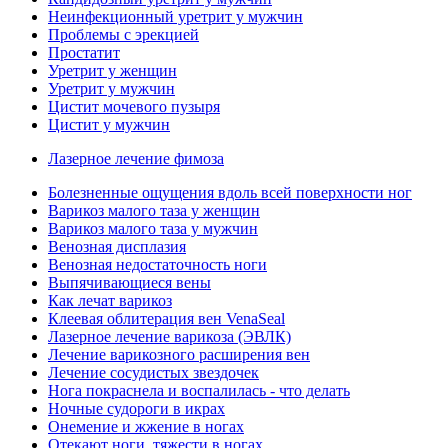
Неинфекционный уретрит у мужчин
Проблемы с эрекцией
Простатит
Уретрит у женщин
Уретрит у мужчин
Цистит мочевого пузыря
Цистит у мужчин
Лазерное лечение фимоза
Болезненные ощущения вдоль всей поверхности ног
Варикоз малого таза у женщин
Варикоз малого таза у мужчин
Венозная дисплазия
Венозная недостаточность ноги
Выпячивающиеся вены
Как лечат варикоз
Клеевая облитерация вен VenaSeal
Лазерное лечение варикоза (ЭВЛК)
Лечение варикозного расширения вен
Лечение сосудистых звездочек
Нога покраснела и воспалилась - что делать
Ночные судороги в икрах
Онемение и жжение в ногах
Отекают ноги, тяжести в ногах