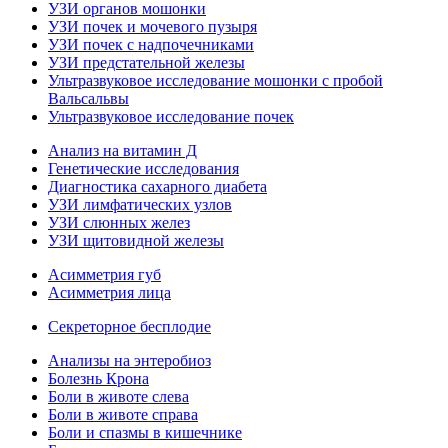
УЗИ органов мошонки
УЗИ почек и мочевого пузыря
УЗИ почек с надпочечниками
УЗИ предстательной железы
Ультразвуковое исследование мошонки с пробой
Вальсальвы
Ультразвуковое исследование почек
Анализ на витамин Д
Генетические исследования
Диагностика сахарного диабета
УЗИ лимфатических узлов
УЗИ слюнных желез
УЗИ щитовидной железы
Асимметрия губ
Асимметрия лица
Секреторное бесплодие
Анализы на энтеробиоз
Болезнь Крона
Боли в животе слева
Боли в животе справа
Боли и спазмы в кишечнике