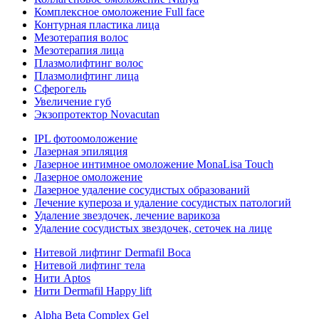
Комплексное омоложение Full face
Контурная пластика лица
Мезотерапия волос
Мезотерапия лица
Плазмолифтинг волос
Плазмолифтинг лица
Сферогель
Увеличение губ
Экзопротектор Novacutan
IPL фотоомоложение
Лазерная эпиляция
Лазерное интимное омоложение MonaLisa Touch
Лазерное омоложение
Лазерное удаление сосудистых образований
Лечение купероза и удаление сосудистых патологий
Удаление звездочек, лечение варикоза
Удаление сосудистых звездочек, сеточек на лице
Нитевой лифтинг Dermafil Boca
Нитевой лифтинг тела
Нити Aptos
Нити Dermafil Happy lift
Alpha Beta Complex Gel