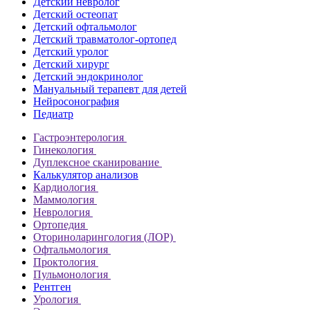
Детский невролог
Детский остеопат
Детский офтальмолог
Детский травматолог-ортопед
Детский уролог
Детский хирург
Детский эндокринолог
Мануальный терапевт для детей
Нейросонография
Педиатр
Гастроэнтерология
Гинекология
Дуплексное сканирование
Калькулятор анализов
Кардиология
Маммология
Неврология
Ортопедия
Оториноларингология (ЛОР)
Офтальмология
Проктология
Пульмонология
Рентген
Урология