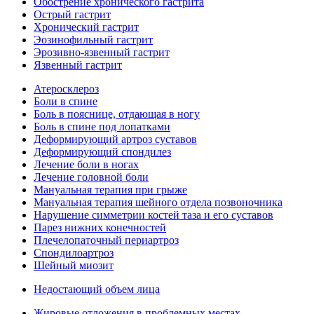
Обострение хронического гастрита
Острый гастрит
Хронический гастрит
Эозинофильный гастрит
Эрозивно-язвенный гастрит
Язвенный гастрит
Атеросклероз
Боли в спине
Боль в пояснице, отдающая в ногу
Боль в спине под лопатками
Деформирующий артроз суставов
Деформирующий спондилез
Лечение боли в ногах
Лечение головной боли
Мануальная терапия при грыже
Мануальная терапия шейного отдела позвоночника
Нарушение симметрии костей таза и его суставов
Парез нижних конечностей
Плечелопаточный периартроз
Спондилоартроз
Шейный миозит
Недостающий объем лица
Жировые отложения в проблемных местах