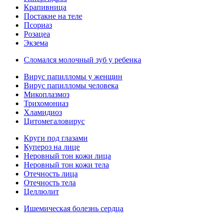
Крапивница
Постакне на теле
Псориаз
Розацеа
Экзема
Сломался молочный зуб у ребенка
Вирус папилломы у женщин
Вирус папилломы человека
Микоплазмоз
Трихомониаз
Хламидиоз
Цитомегаловирус
Круги под глазами
Купероз на лице
Неровный тон кожи лица
Неровный тон кожи тела
Отечность лица
Отечность тела
Целлюлит
Ишемическая болезнь сердца