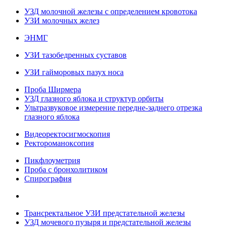
УЗД молочной железы с определением кровотока
УЗИ молочных желез
ЭНМГ
УЗИ тазобедренных суставов
УЗИ гайморовых пазух носа
Проба Ширмера
УЗД глазного яблока и структур орбиты
Ультразвуковое измерение передне-заднего отрезка
глазного яблока
Видеоректосигмоскопия
Ректороманоксопия
Пикфлоуметрия
Проба с бронхолитиком
Спирография
Трансректальное УЗИ предстательной железы
УЗД мочевого пузыря и предстательной железы