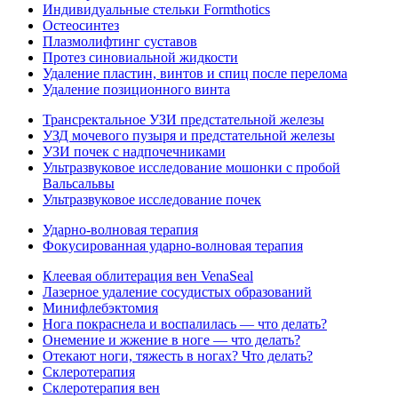
Индивидуальные стельки Formthotics
Остеосинтез
Плазмолифтинг суставов
Протез синовиальной жидкости
Удаление пластин, винтов и спиц после перелома
Удаление позиционного винта
Трансректальное УЗИ предстательной железы
УЗД мочевого пузыря и предстательной железы
УЗИ почек с надпочечниками
Ультразвуковое исследование мошонки с пробой
Вальсальвы
Ультразвуковое исследование почек
Ударно-волновая терапия
Фокусированная ударно-волновая терапия
Клеевая облитерация вен VenaSeal
Лазерное удаление сосудистых образований
Минифлебэктомия
Нога покраснела и воспалилась — что делать?
Онемение и жжение в ноге — что делать?
Отекают ноги, тяжесть в ногах? Что делать?
Склеротерапия
Склеротерапия вен