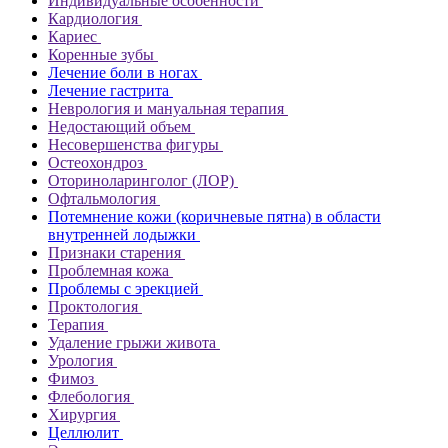
Индивидуальные особенности
Кардиология
Кариес
Коренные зубы
Лечение боли в ногах
Лечение гастрита
Неврология и мануальная терапия
Недостающий объем
Несовершенства фигуры
Остеохондроз
Оториноларинголог (ЛОР)
Офтальмология
Потемнение кожи (коричневые пятна) в области
внутренней лодыжки
Признаки старения
Проблемная кожа
Проблемы с эрекцией
Проктология
Терапия
Удаление грыжи живота
Урология
Фимоз
Флебология
Хирургия
Целлюлит