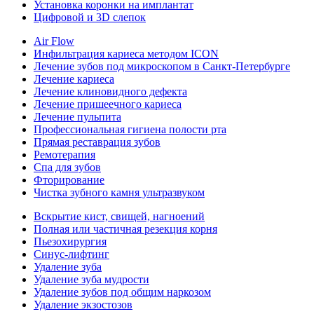
Установка коронки на имплантат
Цифровой и 3D слепок
Air Flow
Инфильтрация кариеса методом ICON
Лечение зубов под микроскопом в Санкт-Петербурге
Лечение кариеса
Лечение клиновидного дефекта
Лечение пришеечного кариеса
Лечение пульпита
Профессиональная гигиена полости рта
Прямая реставрация зубов
Ремотерапия
Спа для зубов
Фторирование
Чистка зубного камня ультразвуком
Вскрытие кист, свищей, нагноений
Полная или частичная резекция корня
Пьезохирургия
Синус-лифтинг
Удаление зуба
Удаление зуба мудрости
Удаление зубов под общим наркозом
Удаление экзостозов