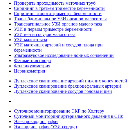
Проверить проходимость маточных труб
Скрининг в третьем триместре беременности
Скрининг второго триместра беременности
Трансабдоминальное УЗИ органов малого таза
Трансвагинальное УЗИ органов малого таза
УЗИ в первом триместре беременности
УЗИ вен и сосудов малого таза
УЗИ малого таза
УЗИ маточных артерий и сосудов плода при
беременности
Ультразвуковое исследование лонных сочленений
Фетометрия плода
Фолликулометрия
Цервикометрия
Дуплексное сканирование артерий нижних конечностей
Дуплексное сканирование брахиоцефальных артерий
Дуплексное сканирование сосудов головы и шеи
Суточное мониторирование ЭКГ по Холтеру
Суточный мониторинг артериального давления в СПб
Электрокардиография
Эхокардиография (УЗИ сердца)