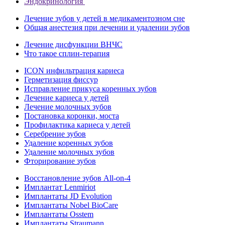
Эндокринология
Лечение зубов у детей в медикаментозном сне
Общая анестезия при лечении и удалении зубов
Лечение дисфункции ВНЧС
Что такое сплин-терапия
ICON инфильтрация кариеса
Герметизация фиссур
Исправление прикуса коренных зубов
Лечение кариеса у детей
Лечение молочных зубов
Постановка коронки, моста
Профилактика кариеса у детей
Серебрение зубов
Удаление коренных зубов
Удаление молочных зубов
Фторирование зубов
Восстановление зубов All‑on‑4
Имплантат Lenmiriot
Имплантаты JD Evolution
Имплантаты Nobel BioСare
Имплантаты Osstem
Имплантаты Straumann