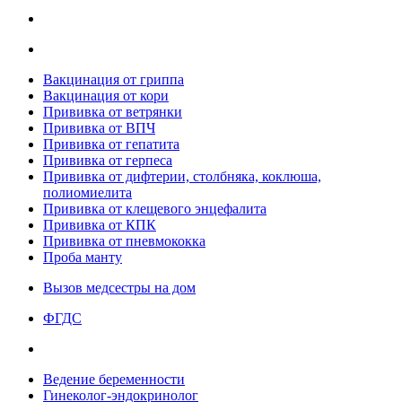
Вакцинация от гриппа
Вакцинация от кори
Прививка от ветрянки
Прививка от ВПЧ
Прививка от гепатита
Прививка от герпеса
Прививка от дифтерии, столбняка, коклюша,
полиомиелита
Прививка от клещевого энцефалита
Прививка от КПК
Прививка от пневмококка
Проба манту
Вызов медсестры на дом
ФГДС
Ведение беременности
Гинеколог-эндокринолог