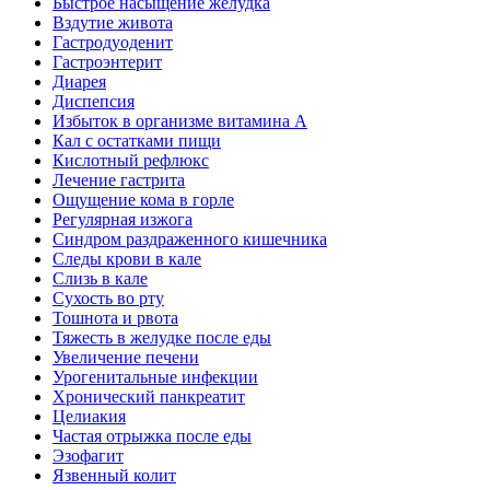
Быстрое насыщение желудка
Вздутие живота
Гастродуоденит
Гастроэнтерит
Диарея
Диспепсия
Избыток в организме витамина А
Кал с остатками пищи
Кислотный рефлюкс
Лечение гастрита
Ощущение кома в горле
Регулярная изжога
Синдром раздраженного кишечника
Следы крови в кале
Слизь в кале
Сухость во рту
Тошнота и рвота
Тяжесть в желудке после еды
Увеличение печени
Урогенитальные инфекции
Хронический панкреатит
Целиакия
Частая отрыжка после еды
Эзофагит
Язвенный колит