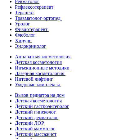
Ревматолог
Рефлексотерапевт
Терапевт
Травматолог-ортопед
Уролог
Физиотерапевт
Флеболог
Хирург
Эндокринолог
Аппаратная косметология
Детская косметология
Инъекционные методики
Лазерная косметология
Нитевой лифтинг
Уходовые комплексы
Вызов педиатра на дом
Детская косметология
Детский гастроэнтеролог
Детский гинеколог
Детский дерматолог
Детский ЛОР
Детский маммолог
Детский массажист