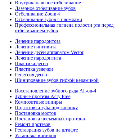
Внутриканальное отбеливание
Лазерное отбеливание зубов
Отбеливание Zoom 4
Отбеливание зубов с пломбами
Профессиональная гигиена полости рта перед
отбеливанием зубов
Лечение пародонтоза
Лечение гингивита
Лечение десен аппаратом Vector
Лечение пародонтита
Пластика десен
Пластика уздечки
Рецессия десен
Шинирование зубов гибкой керамикой
Восстановление зубного ряда All‑on‑4
Зубные протезы Acry Free
Композитные виниры
Подготовка зуба под коронку
Постановка мостов
Постановка несъемных протезов
Ремонт протезов
Реставрация зубов на штифте
Установка виниров