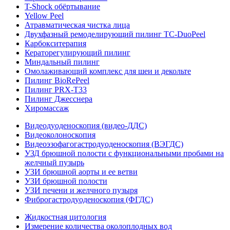
T-Shock обёртывание
Yellow Peel
Атравматическая чистка лица
Двухфазный ремоделирующий пилинг TC-DuoPeel
Карбокситерапия
Кераторегулирующий пилинг
Миндальный пилинг
Омолаживающий комплекс для шеи и декольте
Пилинг BioRePeel
Пилинг PRX-T33
Пилинг Джесснера
Хиромассаж
Видеодуоденоскопия (видео-ДДС)
Видеоколоноскопия
Видеоэзофагогастродуоденоскопия (ВЭГДС)
УЗД брюшной полости с функциональными пробами на
желчный пузырь
УЗИ брюшной аорты и ее ветви
УЗИ брюшной полости
УЗИ печени и желчного пузыря
Фиброгастродуоденоскопия (ФГДС)
Жидкостная цитология
Измерение количества околоплодных вод