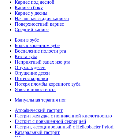
Кариес под десной
Кариес сбоку
Кариес у десны
Начальная стадия кариеса
Поверхностный кариес
Средний кариес
Боли в зубе
Боль в коренном зубе
Воспаление полости рта
Киста зуба
Неприятный запах изо рта
Опухоль дёсен
Опущение десен
Потеря коронки
Потеря пломбы коренного зуба
Язвы в полости рта
Мануальная терапия ног
Атрофический гастрит
Гастрит желудка с пониженной кислотностью
Гастрит с повышенной секрецией
Гастрит, ассоциированный с Helicobacter Pylori
Катаральный гастрит