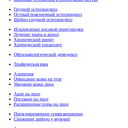
Грудной остеохондроз
Острый поясничный остеохондроз
Шейно-грудной остеохондроз
Искривление носовой перегородки
Лечение храпа и апноэ
Хронический ринит
Хронический тонзиллит
Офтальмологический демодекоз
Трофическая язва
Алопеция
Обвисание кожи на теле
Увядание кожи лица
Акне на лице
Постакне на лице
Расширенные поры на лице
Преждевременное семяизвержение
Снижение либидо у мужчин