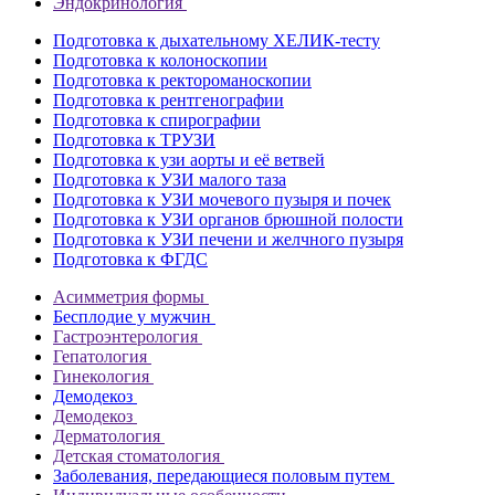
Эндокринология
Подготовка к дыхательному ХЕЛИК-тесту
Подготовка к колоноскопии
Подготовка к ректороманоскопии
Подготовка к рентгенографии
Подготовка к спирографии
Подготовка к ТРУЗИ
Подготовка к узи аорты и её ветвей
Подготовка к УЗИ малого таза
Подготовка к УЗИ мочевого пузыря и почек
Подготовка к УЗИ органов брюшной полости
Подготовка к УЗИ печени и желчного пузыря
Подготовка к ФГДС
Асимметрия формы
Бесплодие у мужчин
Гастроэнтерология
Гепатология
Гинекология
Демодекоз
Демодекоз
Дерматология
Детская стоматология
Заболевания, передающиеся половым путем