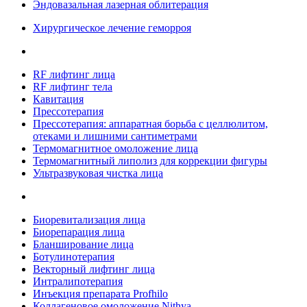
Эндовазальная лазерная облитерация
Хирургическое лечение геморроя
RF лифтинг лица
RF лифтинг тела
Кавитация
Прессотерапия
Прессотерапия: аппаратная борьба с целлюлитом,
отеками и лишними сантиметрами
Термомагнитное омоложение лица
Термомагнитный липолиз для коррекции фигуры
Ультразвуковая чистка лица
Биоревитализация лица
Биорепарация лица
Бланширование лица
Ботулинотерапия
Векторный лифтинг лица
Интралипотерапия
Инъекция препарата Profhilo
Коллагеновое омоложение Nithya