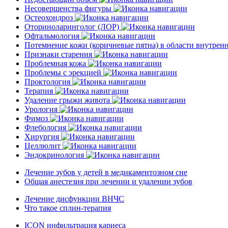
Несовершенства фигуры
Остеохондроз
Оториноларинголог (ЛОР)
Офтальмология
Потемнение кожи (коричневые пятна) в области внутре
Признаки старения
Проблемная кожа
Проблемы с эрекцией
Проктология
Терапия
Удаление грыжи живота
Урология
Фимоз
Флебология
Хирургия
Целлюлит
Эндокринология
Лечение зубов у детей в медикаментозном сне
Общая анестезия при лечении и удалении зубов
Лечение дисфункции ВНЧС
Что такое сплин-терапия
ICON инфильтрация кариеса