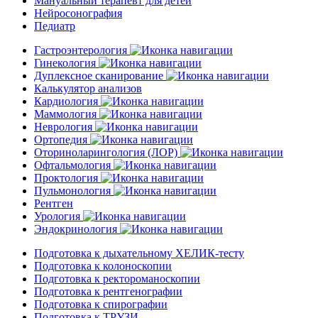
Мануальный терапевт для детей
Нейросонография
Педиатр
Гастроэнтерология
Гинекология
Дуплексное сканирование
Калькулятор анализов
Кардиология
Маммология
Неврология
Ортопедия
Оториноларингология (ЛОР)
Офтальмология
Проктология
Пульмонология
Рентген
Урология
Эндокринология
Подготовка к дыхательному ХЕЛИК-тесту
Подготовка к колоноскопии
Подготовка к ректороманоскопии
Подготовка к рентгенографии
Подготовка к спирографии
Подготовка к ТРУЗИ