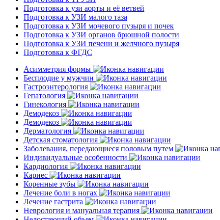
Подготовка к узи аорты и её ветвей
Подготовка к УЗИ малого таза
Подготовка к УЗИ мочевого пузыря и почек
Подготовка к УЗИ органов брюшной полости
Подготовка к УЗИ печени и желчного пузыря
Подготовка к ФГДС
Асимметрия формы
Бесплодие у мужчин
Гастроэнтерология
Гепатология
Гинекология
Демодекоз
Демодекоз
Дерматология
Детская стоматология
Заболевания, передающиеся половым путем
Индивидуальные особенности
Кардиология
Кариес
Коренные зубы
Лечение боли в ногах
Лечение гастрита
Неврология и мануальная терапия
Недостающий объем