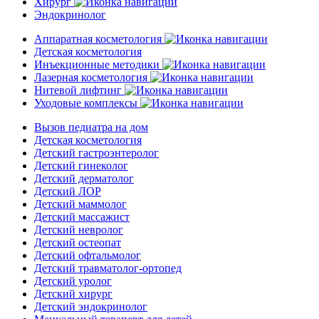
Хирург
Эндокринолог
Аппаратная косметология
Детская косметология
Инъекционные методики
Лазерная косметология
Нитевой лифтинг
Уходовые комплексы
Вызов педиатра на дом
Детская косметология
Детский гастроэнтеролог
Детский гинеколог
Детский дерматолог
Детский ЛОР
Детский маммолог
Детский массажист
Детский невролог
Детский остеопат
Детский офтальмолог
Детский травматолог-ортопед
Детский уролог
Детский хирург
Детский эндокринолог