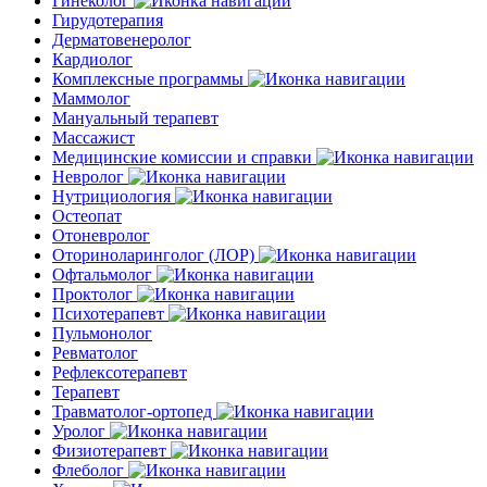
Гинеколог
Гирудотерапия
Дерматовенеролог
Кардиолог
Комплексные программы
Маммолог
Мануальный терапевт
Массажист
Медицинские комиссии и справки
Невролог
Нутрициология
Остеопат
Отоневролог
Оториноларинголог (ЛОР)
Офтальмолог
Проктолог
Психотерапевт
Пульмонолог
Ревматолог
Рефлексотерапевт
Терапевт
Травматолог-ортопед
Уролог
Физиотерапевт
Флеболог