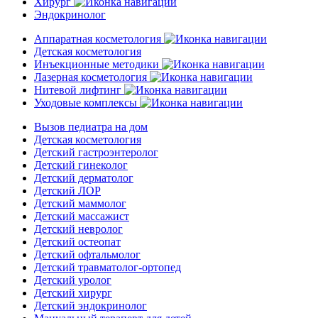
Хирург
Эндокринолог
Аппаратная косметология
Детская косметология
Инъекционные методики
Лазерная косметология
Нитевой лифтинг
Уходовые комплексы
Вызов педиатра на дом
Детская косметология
Детский гастроэнтеролог
Детский гинеколог
Детский дерматолог
Детский ЛОР
Детский маммолог
Детский массажист
Детский невролог
Детский остеопат
Детский офтальмолог
Детский травматолог-ортопед
Детский уролог
Детский хирург
Детский эндокринолог