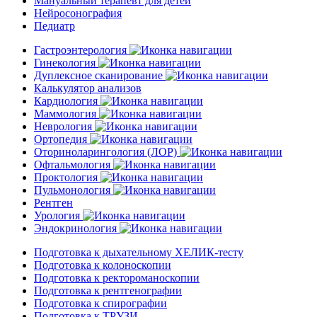
Мануальный терапевт для детей
Нейросонография
Педиатр
Гастроэнтерология
Гинекология
Дуплексное сканирование
Калькулятор анализов
Кардиология
Маммология
Неврология
Ортопедия
Оториноларингология (ЛОР)
Офтальмология
Проктология
Пульмонология
Рентген
Урология
Эндокринология
Подготовка к дыхательному ХЕЛИК-тесту
Подготовка к колоноскопии
Подготовка к ректороманоскопии
Подготовка к рентгенографии
Подготовка к спирографии
Подготовка к ТРУЗИ