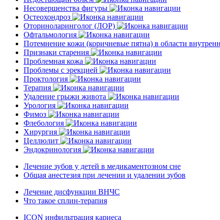
Несовершенства фигуры
Остеохондроз
Оториноларинголог (ЛОР)
Офтальмология
Потемнение кожи (коричневые пятна) в области внутре
Признаки старения
Проблемная кожа
Проблемы с эрекцией
Проктология
Терапия
Удаление грыжи живота
Урология
Фимоз
Флебология
Хирургия
Целлюлит
Эндокринология
Лечение зубов у детей в медикаментозном сне
Общая анестезия при лечении и удалении зубов
Лечение дисфункции ВНЧС
Что такое сплин-терапия
ICON инфильтрация кариеса