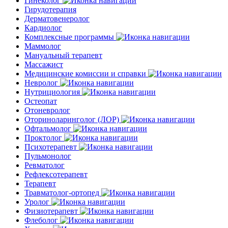
Гинеколог
Гирудотерапия
Дерматовенеролог
Кардиолог
Комплексные программы
Маммолог
Мануальный терапевт
Массажист
Медицинские комиссии и справки
Невролог
Нутрициология
Остеопат
Отоневролог
Оториноларинголог (ЛОР)
Офтальмолог
Проктолог
Психотерапевт
Пульмонолог
Ревматолог
Рефлексотерапевт
Терапевт
Травматолог-ортопед
Уролог
Физиотерапевт
Флеболог