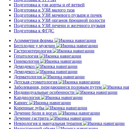
Подготовка к узи аорты и её ветвей
Подготовка к УЗИ малого таза
Подготовка к УЗИ мочевого пузыря и почек
Подготовка к УЗИ органов брюшной полости
Подготовка к УЗИ печени и желчного пузыря
Подготовка к ФГДС
Асимметрия формы
Бесплодие у мужчин
Гастроэнтерология
Гепатология
Гинекология
Демодекоз
Демодекоз
Дерматология
Детская стоматология
Заболевания, передающиеся половым путем
Индивидуальные особенности
Кардиология
Кариес
Коренные зубы
Лечение боли в ногах
Лечение гастрита
Неврология и мануальная терапия
Недостающий объем