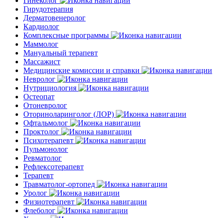
Гинеколог
Гирудотерапия
Дерматовенеролог
Кардиолог
Комплексные программы
Маммолог
Мануальный терапевт
Массажист
Медицинские комиссии и справки
Невролог
Нутрициология
Остеопат
Отоневролог
Оториноларинголог (ЛОР)
Офтальмолог
Проктолог
Психотерапевт
Пульмонолог
Ревматолог
Рефлексотерапевт
Терапевт
Травматолог-ортопед
Уролог
Физиотерапевт
Флеболог