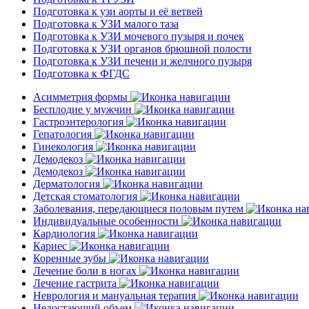
Подготовка к узи аорты и её ветвей
Подготовка к УЗИ малого таза
Подготовка к УЗИ мочевого пузыря и почек
Подготовка к УЗИ органов брюшной полости
Подготовка к УЗИ печени и желчного пузыря
Подготовка к ФГДС
Асимметрия формы
Бесплодие у мужчин
Гастроэнтерология
Гепатология
Гинекология
Демодекоз
Демодекоз
Дерматология
Детская стоматология
Заболевания, передающиеся половым путем
Индивидуальные особенности
Кардиология
Кариес
Коренные зубы
Лечение боли в ногах
Лечение гастрита
Неврология и мануальная терапия
Недостающий объем