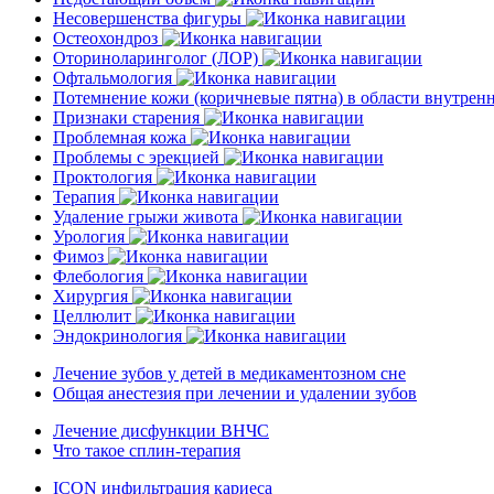
Несовершенства фигуры
Остеохондроз
Оториноларинголог (ЛОР)
Офтальмология
Потемнение кожи (коричневые пятна) в области внутре
Признаки старения
Проблемная кожа
Проблемы с эрекцией
Проктология
Терапия
Удаление грыжи живота
Урология
Фимоз
Флебология
Хирургия
Целлюлит
Эндокринология
Лечение зубов у детей в медикаментозном сне
Общая анестезия при лечении и удалении зубов
Лечение дисфункции ВНЧС
Что такое сплин-терапия
ICON инфильтрация кариеса