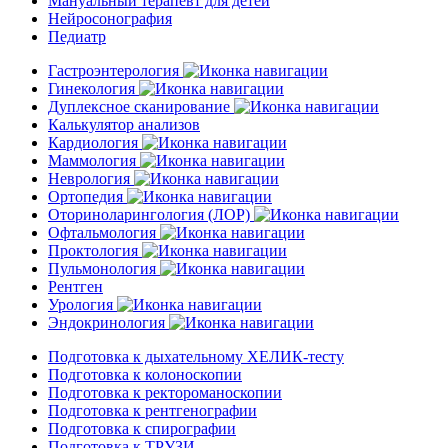
Мануальный терапевт для детей
Нейросонография
Педиатр
Гастроэнтерология
Гинекология
Дуплексное сканирование
Калькулятор анализов
Кардиология
Маммология
Неврология
Ортопедия
Оториноларингология (ЛОР)
Офтальмология
Проктология
Пульмонология
Рентген
Урология
Эндокринология
Подготовка к дыхательному ХЕЛИК-тесту
Подготовка к колоноскопии
Подготовка к ректороманоскопии
Подготовка к рентгенографии
Подготовка к спирографии
Подготовка к ТРУЗИ