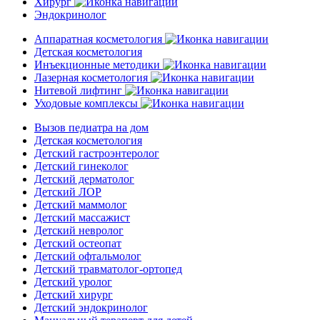
Хирург
Эндокринолог
Аппаратная косметология
Детская косметология
Инъекционные методики
Лазерная косметология
Нитевой лифтинг
Уходовые комплексы
Вызов педиатра на дом
Детская косметология
Детский гастроэнтеролог
Детский гинеколог
Детский дерматолог
Детский ЛОР
Детский маммолог
Детский массажист
Детский невролог
Детский остеопат
Детский офтальмолог
Детский травматолог-ортопед
Детский уролог
Детский хирург
Детский эндокринолог