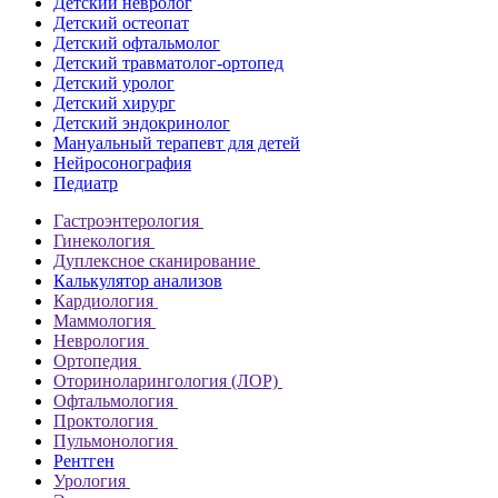
Детский невролог
Детский остеопат
Детский офтальмолог
Детский травматолог-ортопед
Детский уролог
Детский хирург
Детский эндокринолог
Мануальный терапевт для детей
Нейросонография
Педиатр
Гастроэнтерология
Гинекология
Дуплексное сканирование
Калькулятор анализов
Кардиология
Маммология
Неврология
Ортопедия
Оториноларингология (ЛОР)
Офтальмология
Проктология
Пульмонология
Рентген
Урология