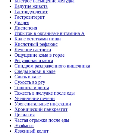
Быстрое насыщение желудка
Вздутие живота
Гастродуоденит
Гастроэнтерит
Диарея
Диспепсия
Избыток в организме витамина А
Кал с остатками пищи
Кислотный рефлюкс
Лечение гастрита
Ощущение кома в горле
Регулярная изжога
Синдром раздраженного кишечника
Следы крови в кале
Слизь в кале
Сухость во рту
Тошнота и рвота
Тяжесть в желудке после еды
Увеличение печени
Урогенитальные инфекции
Хронический панкреатит
Целиакия
Частая отрыжка после еды
Эзофагит
Язвенный колит