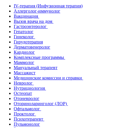
IV-терапия (Инфузионная терапия)
Аллерголог-иммунолог
Вакцинация
Вызов врача на дом
Гастроэнтеролог
Гепатолог
Гинеколог
Гирудотерапия
Дерматовенеролог
Кардиолог
Комплексные программы
Маммолог
Мануальный терапевт
Массажист
Медицинские комиссии и справки
Невролог
Нутрициология
Остеопат
Отоневролог
Оториноларинголог (ЛОР)
Офтальмолог
Проктолог
Психотерапевт
Пульмонолог