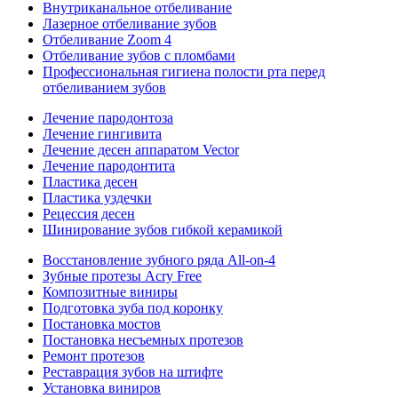
Внутриканальное отбеливание
Лазерное отбеливание зубов
Отбеливание Zoom 4
Отбеливание зубов с пломбами
Профессиональная гигиена полости рта перед
отбеливанием зубов
Лечение пародонтоза
Лечение гингивита
Лечение десен аппаратом Vector
Лечение пародонтита
Пластика десен
Пластика уздечки
Рецессия десен
Шинирование зубов гибкой керамикой
Восстановление зубного ряда All‑on‑4
Зубные протезы Acry Free
Композитные виниры
Подготовка зуба под коронку
Постановка мостов
Постановка несъемных протезов
Ремонт протезов
Реставрация зубов на штифте
Установка виниров