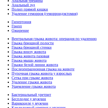
Анальная трещина
Анальный зуд
Полип прямой кишки
Удаление геморроя (геморроидэктомия)
Гипертония
Грипп
Ожирение
Вентральная грыжа живота: операция по удалению
Грыжа брюшной полости
Грыжа брюшной стенки
Грыжа внизу живота
Грыжа живота паховая
Грыжа мышц живота
Грыжи белой линии живота
Послеоперационная грыжа на животе
Пупочная грыжа живота у взрослых
Сетка при грыже живота
Удаление грыжи живота
Ущемление грыжи живота
Бактериальный уретрит
Бесплодие у мужчин
Варикоцеле у мужчин
Кандидозный уретрит у мужчин