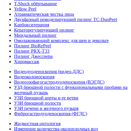
T-Shock обёртывание
Yellow Peel
Атравматическая чистка лица
Двухфазный ремоделирующий пилинг TC-DuoPeel
Карбокситерапия
Кераторегулирующий пилинг
Миндальный пилинг
Омолаживающий комплекс для шеи и декольте
Пилинг BioRePeel
Пилинг PRX-T33
Пилинг Джесснера
Хиромассаж
Видеодуоденоскопия (видео-ДДС)
Видеоколоноскопия
Видеоэзофагогастродуоденоскопия (ВЭГДС)
УЗД брюшной полости с функциональными пробами на
желчный пузырь
УЗИ брюшной аорты и ее ветви
УЗИ брюшной полости
УЗИ печени и желчного пузыря
Фиброгастродуоденоскопия (ФГДС)
Жидкостная цитология
Измерение количества околоплодных вод