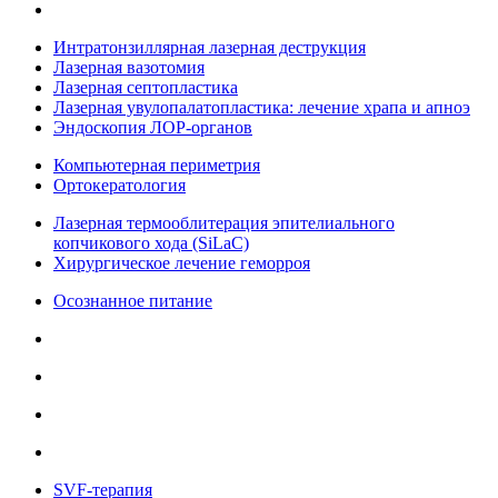
Интратонзиллярная лазерная деструкция
Лазерная вазотомия
Лазерная септопластика
Лазерная увулопалатопластика: лечение храпа и апноэ
Эндоскопия ЛОР-органов
Компьютерная периметрия
Ортокератология
Лазерная термооблитерация эпителиального
копчикового хода (SiLaC)
Хирургическое лечение геморроя
Осознанное питание
SVF-терапия