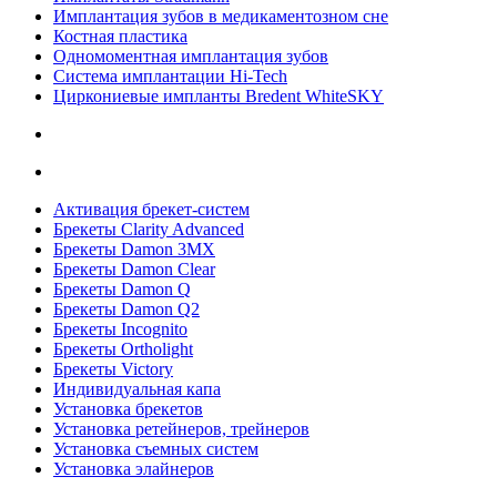
Имплантация зубов в медикаментозном сне
Костная пластика
Одномоментная имплантация зубов
Система имплантации Hi-Tech
Циркониевые импланты Bredent WhiteSKY
Активация брекет-систем
Брекеты Clarity Advanced
Брекеты Damon 3MX
Брекеты Damon Clear
Брекеты Damon Q
Брекеты Damon Q2
Брекеты Incognito
Брекеты Ortholight
Брекеты Victory
Индивидуальная капа
Установка брекетов
Установка ретейнеров, трейнеров
Установка съемных систем
Установка элайнеров