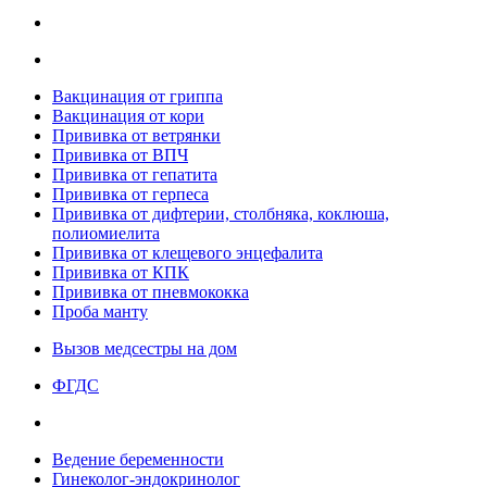
Вакцинация от гриппа
Вакцинация от кори
Прививка от ветрянки
Прививка от ВПЧ
Прививка от гепатита
Прививка от герпеса
Прививка от дифтерии, столбняка, коклюша,
полиомиелита
Прививка от клещевого энцефалита
Прививка от КПК
Прививка от пневмококка
Проба манту
Вызов медсестры на дом
ФГДС
Ведение беременности
Гинеколог-эндокринолог