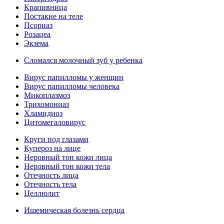
Крапивница
Постакне на теле
Псориаз
Розацеа
Экзема
Сломался молочный зуб у ребенка
Вирус папилломы у женщин
Вирус папилломы человека
Микоплазмоз
Трихомониаз
Хламидиоз
Цитомегаловирус
Круги под глазами
Купероз на лице
Неровный тон кожи лица
Неровный тон кожи тела
Отечность лица
Отечность тела
Целлюлит
Ишемическая болезнь сердца