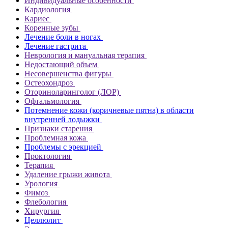
Индивидуальные особенности
Кардиология
Кариес
Коренные зубы
Лечение боли в ногах
Лечение гастрита
Неврология и мануальная терапия
Недостающий объем
Несовершенства фигуры
Остеохондроз
Оториноларинголог (ЛОР)
Офтальмология
Потемнение кожи (коричневые пятна) в области
внутренней лодыжки
Признаки старения
Проблемная кожа
Проблемы с эрекцией
Проктология
Терапия
Удаление грыжи живота
Урология
Фимоз
Флебология
Хирургия
Целлюлит