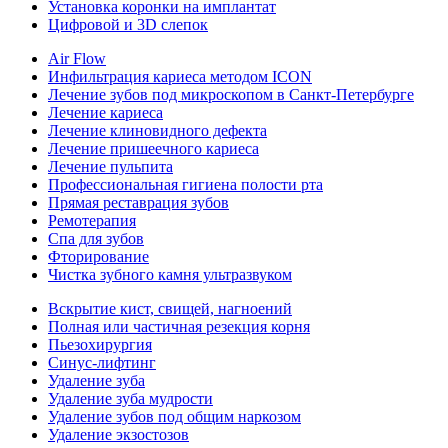
Установка коронки на имплантат
Цифровой и 3D слепок
Air Flow
Инфильтрация кариеса методом ICON
Лечение зубов под микроскопом в Санкт-Петербурге
Лечение кариеса
Лечение клиновидного дефекта
Лечение пришеечного кариеса
Лечение пульпита
Профессиональная гигиена полости рта
Прямая реставрация зубов
Ремотерапия
Спа для зубов
Фторирование
Чистка зубного камня ультразвуком
Вскрытие кист, свищей, нагноений
Полная или частичная резекция корня
Пьезохирургия
Синус-лифтинг
Удаление зуба
Удаление зуба мудрости
Удаление зубов под общим наркозом
Удаление экзостозов