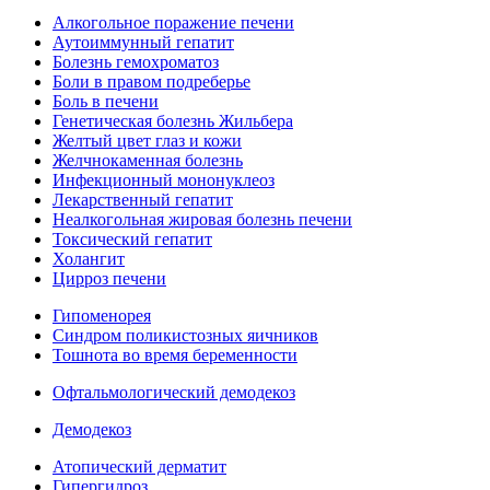
Алкогольное поражение печени
Аутоиммунный гепатит
Болезнь гемохроматоз
Боли в правом подреберье
Боль в печени
Генетическая болезнь Жильбера
Желтый цвет глаз и кожи
Желчнокаменная болезнь
Инфекционный мононуклеоз
Лекарственный гепатит
Неалкогольная жировая болезнь печени
Токсический гепатит
Холангит
Цирроз печени
Гипоменорея
Синдром поликистозных яичников
Тошнота во время беременности
Офтальмологический демодекоз
Демодекоз
Атопический дерматит
Гипергидроз