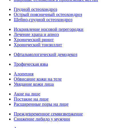
Грудной остеохондроз
Острый поясничный остеохондроз
Шейно-грудной остеохондроз
Искривление носовой перегородки
Лечение храпа и апноэ
Хронический ринит
Хронический тонзиллит
Офтальмологический демодекоз
Трофическая язва
Алопеция
Обвисание кожи на теле
Увядание кожи лица
Акне на лице
Постакне на лице
Расширенные поры на лице
Преждевременное семяизвержение
Снижение либидо у мужчин