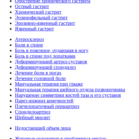
Обострение хронического гастрита
Острый гастрит
Хронический гастрит
Эозинофильный гастрит
Эрозивно-язвенный гастрит
Язвенный гастрит
Атеросклероз
Боли в спине
Боль в пояснице, отдающая в ногу
Боль в спине под лопатками
Деформирующий артроз суставов
Деформирующий спондилез
Лечение боли в ногах
Лечение головной боли
Мануальная терапия при грыже
Мануальная терапия шейного отдела позвоночника
Нарушение симметрии костей таза и его суставов
Парез нижних конечностей
Плечелопаточный периартроз
Спондилоартроз
Шейный миозит
Недостающий объем лица
Жировые отложения в проблемных местах