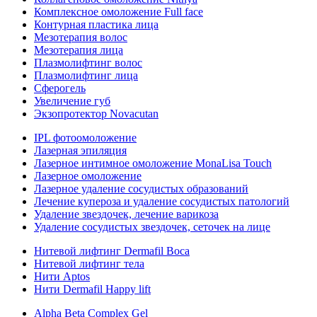
Комплексное омоложение Full face
Контурная пластика лица
Мезотерапия волос
Мезотерапия лица
Плазмолифтинг волос
Плазмолифтинг лица
Сферогель
Увеличение губ
Экзопротектор Novacutan
IPL фотоомоложение
Лазерная эпиляция
Лазерное интимное омоложение MonaLisa Touch
Лазерное омоложение
Лазерное удаление сосудистых образований
Лечение купероза и удаление сосудистых патологий
Удаление звездочек, лечение варикоза
Удаление сосудистых звездочек, сеточек на лице
Нитевой лифтинг Dermafil Boca
Нитевой лифтинг тела
Нити Aptos
Нити Dermafil Happy lift
Alpha Beta Complex Gel