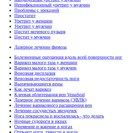
Неинфекционный уретрит у мужчин
Проблемы с эрекцией
Простатит
Уретрит у женщин
Уретрит у мужчин
Цистит мочевого пузыря
Цистит у мужчин
Лазерное лечение фимоза
Болезненные ощущения вдоль всей поверхности ног
Варикоз малого таза у женщин
Варикоз малого таза у мужчин
Венозная дисплазия
Венозная недостаточность ноги
Выпячивающиеся вены
Как лечат варикоз
Клеевая облитерация вен VenaSeal
Лазерное лечение варикоза (ЭВЛК)
Лечение варикозного расширения вен
Лечение сосудистых звездочек
Нога покраснела и воспалилась - что делать
Ночные судороги в икрах
Онемение и жжение в ногах
Отекают ноги, тяжести в ногах