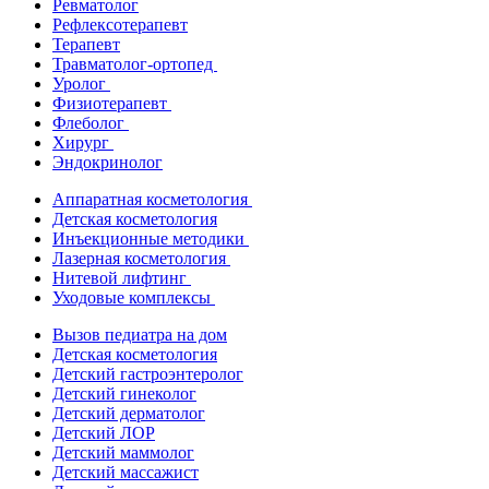
Ревматолог
Рефлексотерапевт
Терапевт
Травматолог-ортопед
Уролог
Физиотерапевт
Флеболог
Хирург
Эндокринолог
Аппаратная косметология
Детская косметология
Инъекционные методики
Лазерная косметология
Нитевой лифтинг
Уходовые комплексы
Вызов педиатра на дом
Детская косметология
Детский гастроэнтеролог
Детский гинеколог
Детский дерматолог
Детский ЛОР
Детский маммолог
Детский массажист