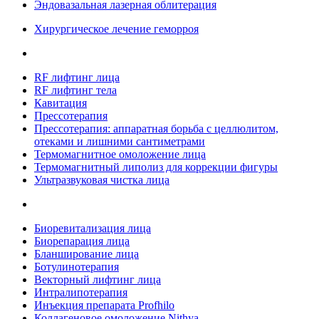
Эндовазальная лазерная облитерация
Хирургическое лечение геморроя
RF лифтинг лица
RF лифтинг тела
Кавитация
Прессотерапия
Прессотерапия: аппаратная борьба с целлюлитом,
отеками и лишними сантиметрами
Термомагнитное омоложение лица
Термомагнитный липолиз для коррекции фигуры
Ультразвуковая чистка лица
Биоревитализация лица
Биорепарация лица
Бланширование лица
Ботулинотерапия
Векторный лифтинг лица
Интралипотерапия
Инъекция препарата Profhilo
Коллагеновое омоложение Nithya