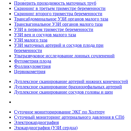
Проверить проходимость маточных труб
Скрининг в третьем триместре беременности
Скрининг второго триместра беременности
Трансабдоминальное УЗИ органов малого таза
Трансвагинальное УЗИ органов малого таза
УЗИ в первом триместре беременности
УЗИ вен и сосудов малого таза
УЗИ малого таза
УЗИ маточных артерий и сосудов плода при
беременности
Ультразвуковое исследование лонных сочленений
Фетометрия плода
Фолликулометрия
Цервикометрия
Дуплексное сканирование артерий нижних конечностей
Дуплексное сканирование брахиоцефальных артерий
Дуплексное сканирование сосудов головы и шеи
Суточное мониторирование ЭКГ по Холтеру
Суточный мониторинг артериального давления в СПб
Электрокардиография
Эхокардиография (УЗИ сердца)