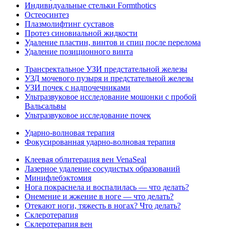
Индивидуальные стельки Formthotics
Остеосинтез
Плазмолифтинг суставов
Протез синовиальной жидкости
Удаление пластин, винтов и спиц после перелома
Удаление позиционного винта
Трансректальное УЗИ предстательной железы
УЗД мочевого пузыря и предстательной железы
УЗИ почек с надпочечниками
Ультразвуковое исследование мошонки с пробой
Вальсальвы
Ультразвуковое исследование почек
Ударно-волновая терапия
Фокусированная ударно-волновая терапия
Клеевая облитерация вен VenaSeal
Лазерное удаление сосудистых образований
Минифлебэктомия
Нога покраснела и воспалилась — что делать?
Онемение и жжение в ноге — что делать?
Отекают ноги, тяжесть в ногах? Что делать?
Склеротерапия
Склеротерапия вен