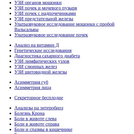
УЗИ органов мошонки
УЗИ почек и мочевого пузыря
УЗИ почек с надпочечниками
УЗИ предстательной железы
Ультразвуковое исследование мошонки с пробой
Вальсальвы
Ультразвуковое исследование почек
Анализ на витамин Д
Генетические исследования
Диагностика сахарного диабета
УЗИ лимфатических узлов
УЗИ слюнных желез
УЗИ щитовидной железы
Асимметрия губ
Асимметрия лица
Секреторное бесплодие
Анализы на энтеробиоз
Болезнь Крона
Боли в животе слева
Боли в животе справа
Боли и спазмы в кишечнике