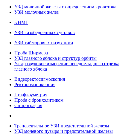
УЗД молочной железы с определением кровотока
УЗИ молочных желез
ЭНМГ
УЗИ тазобедренных суставов
УЗИ гайморовых пазух носа
Проба Ширмера
УЗД глазного яблока и структур орбиты
Ультразвуковое измерение передне-заднего отрезка
глазного яблока
Видеоректосигмоскопия
Ректороманоксопия
Пикфлоуметрия
Проба с бронхолитиком
Спирография
Трансректальное УЗИ предстательной железы
УЗД мочевого пузыря и предстательной железы