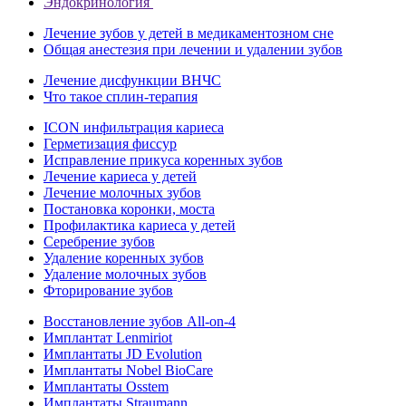
Эндокринология
Лечение зубов у детей в медикаментозном сне
Общая анестезия при лечении и удалении зубов
Лечение дисфункции ВНЧС
Что такое сплин-терапия
ICON инфильтрация кариеса
Герметизация фиссур
Исправление прикуса коренных зубов
Лечение кариеса у детей
Лечение молочных зубов
Постановка коронки, моста
Профилактика кариеса у детей
Серебрение зубов
Удаление коренных зубов
Удаление молочных зубов
Фторирование зубов
Восстановление зубов All‑on‑4
Имплантат Lenmiriot
Имплантаты JD Evolution
Имплантаты Nobel BioСare
Имплантаты Osstem
Имплантаты Straumann