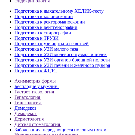
Эндокринология
Подготовка к дыхательному ХЕЛИК-тесту
Подготовка к колоноскопии
Подготовка к ректороманоскопии
Подготовка к рентгенографии
Подготовка к спирографии
Подготовка к ТРУЗИ
Подготовка к узи аорты и её ветвей
Подготовка к УЗИ малого таза
Подготовка к УЗИ мочевого пузыря и почек
Подготовка к УЗИ органов брюшной полости
Подготовка к УЗИ печени и желчного пузыря
Подготовка к ФГДС
Асимметрия формы
Бесплодие у мужчин
Гастроэнтерология
Гепатология
Гинекология
Демодекоз
Демодекоз
Дерматология
Детская стоматология
Заболевания, передающиеся половым путем