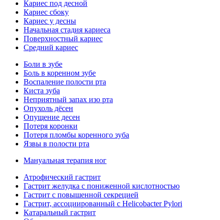
Кариес под десной
Кариес сбоку
Кариес у десны
Начальная стадия кариеса
Поверхностный кариес
Средний кариес
Боли в зубе
Боль в коренном зубе
Воспаление полости рта
Киста зуба
Неприятный запах изо рта
Опухоль дёсен
Опущение десен
Потеря коронки
Потеря пломбы коренного зуба
Язвы в полости рта
Мануальная терапия ног
Атрофический гастрит
Гастрит желудка с пониженной кислотностью
Гастрит с повышенной секрецией
Гастрит, ассоциированный с Helicobacter Pylori
Катаральный гастрит