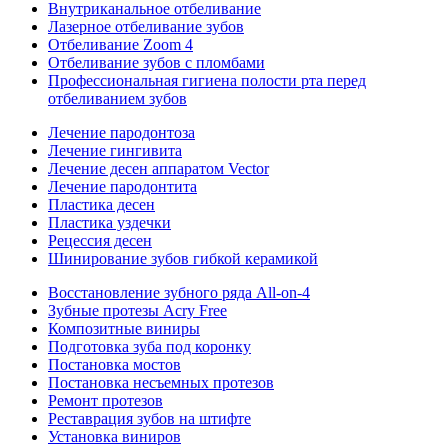
Внутриканальное отбеливание
Лазерное отбеливание зубов
Отбеливание Zoom 4
Отбеливание зубов с пломбами
Профессиональная гигиена полости рта перед
отбеливанием зубов
Лечение пародонтоза
Лечение гингивита
Лечение десен аппаратом Vector
Лечение пародонтита
Пластика десен
Пластика уздечки
Рецессия десен
Шинирование зубов гибкой керамикой
Восстановление зубного ряда All‑on‑4
Зубные протезы Acry Free
Композитные виниры
Подготовка зуба под коронку
Постановка мостов
Постановка несъемных протезов
Ремонт протезов
Реставрация зубов на штифте
Установка виниров