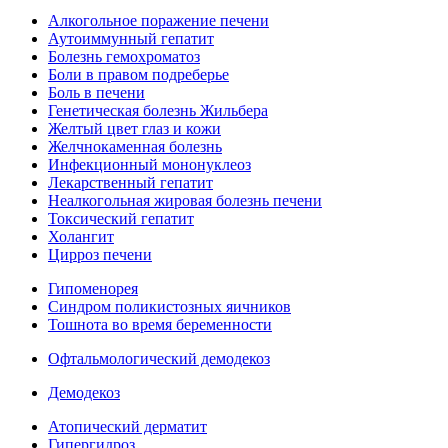
Алкогольное поражение печени
Аутоиммунный гепатит
Болезнь гемохроматоз
Боли в правом подреберье
Боль в печени
Генетическая болезнь Жильбера
Желтый цвет глаз и кожи
Желчнокаменная болезнь
Инфекционный мононуклеоз
Лекарственный гепатит
Неалкогольная жировая болезнь печени
Токсический гепатит
Холангит
Цирроз печени
Гипоменорея
Синдром поликистозных яичников
Тошнота во время беременности
Офтальмологический демодекоз
Демодекоз
Атопический дерматит
Гипергидроз