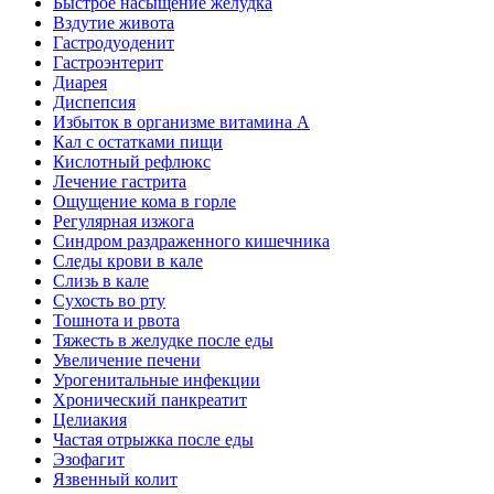
Быстрое насыщение желудка
Вздутие живота
Гастродуоденит
Гастроэнтерит
Диарея
Диспепсия
Избыток в организме витамина А
Кал с остатками пищи
Кислотный рефлюкс
Лечение гастрита
Ощущение кома в горле
Регулярная изжога
Синдром раздраженного кишечника
Следы крови в кале
Слизь в кале
Сухость во рту
Тошнота и рвота
Тяжесть в желудке после еды
Увеличение печени
Урогенитальные инфекции
Хронический панкреатит
Целиакия
Частая отрыжка после еды
Эзофагит
Язвенный колит