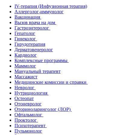
IV-терапия (Инфузионная терапия)
Аллерголог-иммунолог
Вакцинация
Вызов врача на дом
Гастроэнтеролог
Гепатолог
Гинеколог
Гирудотерапия
Дерматовенеролог
Кардиолог
Комплексные программы
Маммолог
Мануальный терапевт
Массажист
Медицинские комиссии и справки
Невролог
Нутрициология
Остеопат
Отоневролог
Оториноларинголог (ЛОР)
Офтальмолог
Проктолог
Психотерапевт
Пульмонолог