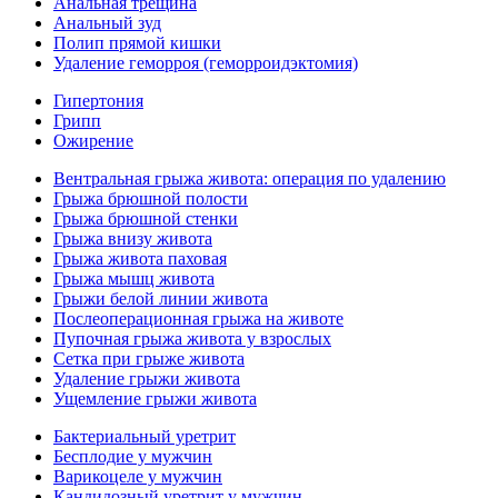
Анальная трещина
Анальный зуд
Полип прямой кишки
Удаление геморроя (геморроидэктомия)
Гипертония
Грипп
Ожирение
Вентральная грыжа живота: операция по удалению
Грыжа брюшной полости
Грыжа брюшной стенки
Грыжа внизу живота
Грыжа живота паховая
Грыжа мышц живота
Грыжи белой линии живота
Послеоперационная грыжа на животе
Пупочная грыжа живота у взрослых
Сетка при грыже живота
Удаление грыжи живота
Ущемление грыжи живота
Бактериальный уретрит
Бесплодие у мужчин
Варикоцеле у мужчин
Кандидозный уретрит у мужчин