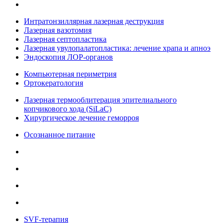
Интратонзиллярная лазерная деструкция
Лазерная вазотомия
Лазерная септопластика
Лазерная увулопалатопластика: лечение храпа и апноэ
Эндоскопия ЛОР-органов
Компьютерная периметрия
Ортокератология
Лазерная термооблитерация эпителиального
копчикового хода (SiLaC)
Хирургическое лечение геморроя
Осознанное питание
SVF-терапия