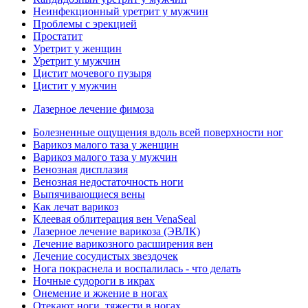
Неинфекционный уретрит у мужчин
Проблемы с эрекцией
Простатит
Уретрит у женщин
Уретрит у мужчин
Цистит мочевого пузыря
Цистит у мужчин
Лазерное лечение фимоза
Болезненные ощущения вдоль всей поверхности ног
Варикоз малого таза у женщин
Варикоз малого таза у мужчин
Венозная дисплазия
Венозная недостаточность ноги
Выпячивающиеся вены
Как лечат варикоз
Клеевая облитерация вен VenaSeal
Лазерное лечение варикоза (ЭВЛК)
Лечение варикозного расширения вен
Лечение сосудистых звездочек
Нога покраснела и воспалилась - что делать
Ночные судороги в икрах
Онемение и жжение в ногах
Отекают ноги, тяжести в ногах