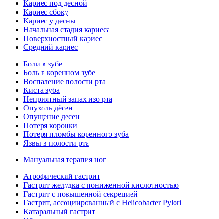
Кариес под десной
Кариес сбоку
Кариес у десны
Начальная стадия кариеса
Поверхностный кариес
Средний кариес
Боли в зубе
Боль в коренном зубе
Воспаление полости рта
Киста зуба
Неприятный запах изо рта
Опухоль дёсен
Опущение десен
Потеря коронки
Потеря пломбы коренного зуба
Язвы в полости рта
Мануальная терапия ног
Атрофический гастрит
Гастрит желудка с пониженной кислотностью
Гастрит с повышенной секрецией
Гастрит, ассоциированный с Helicobacter Pylori
Катаральный гастрит