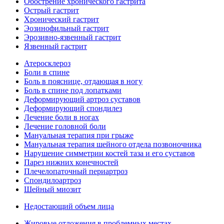
Обострение хронического гастрита
Острый гастрит
Хронический гастрит
Эозинофильный гастрит
Эрозивно-язвенный гастрит
Язвенный гастрит
Атеросклероз
Боли в спине
Боль в пояснице, отдающая в ногу
Боль в спине под лопатками
Деформирующий артроз суставов
Деформирующий спондилез
Лечение боли в ногах
Лечение головной боли
Мануальная терапия при грыже
Мануальная терапия шейного отдела позвоночника
Нарушение симметрии костей таза и его суставов
Парез нижних конечностей
Плечелопаточный периартроз
Спондилоартроз
Шейный миозит
Недостающий объем лица
Жировые отложения в проблемных местах