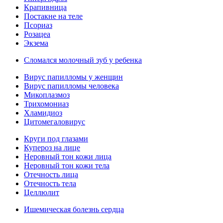
Крапивница
Постакне на теле
Псориаз
Розацеа
Экзема
Сломался молочный зуб у ребенка
Вирус папилломы у женщин
Вирус папилломы человека
Микоплазмоз
Трихомониаз
Хламидиоз
Цитомегаловирус
Круги под глазами
Купероз на лице
Неровный тон кожи лица
Неровный тон кожи тела
Отечность лица
Отечность тела
Целлюлит
Ишемическая болезнь сердца