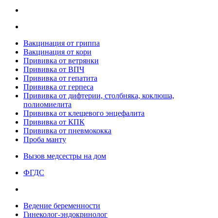
Вакцинация от гриппа
Вакцинация от кори
Прививка от ветрянки
Прививка от ВПЧ
Прививка от гепатита
Прививка от герпеса
Прививка от дифтерии, столбняка, коклюша,
полиомиелита
Прививка от клещевого энцефалита
Прививка от КПК
Прививка от пневмококка
Проба манту
Вызов медсестры на дом
ФГДС
Ведение беременности
Гинеколог-эндокринолог