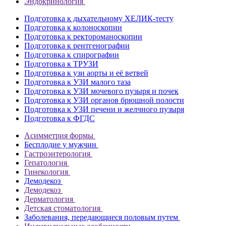
Эндокринология
Подготовка к дыхательному ХЕЛИК-тесту
Подготовка к колоноскопии
Подготовка к ректороманоскопии
Подготовка к рентгенографии
Подготовка к спирографии
Подготовка к ТРУЗИ
Подготовка к узи аорты и её ветвей
Подготовка к УЗИ малого таза
Подготовка к УЗИ мочевого пузыря и почек
Подготовка к УЗИ органов брюшной полости
Подготовка к УЗИ печени и желчного пузыря
Подготовка к ФГДС
Асимметрия формы
Бесплодие у мужчин
Гастроэнтерология
Гепатология
Гинекология
Демодекоз
Демодекоз
Дерматология
Детская стоматология
Заболевания, передающиеся половым путем