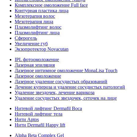
Комплексное омоложение Full face
Контурная пластика лица
Мезотерапия волос
Мезотерапия лица
Плазмолифтинг волос
Плазмолифтинг лица
Сферогель
Увеличение губ
Экзопротектор Novacutan
IPL фотоомоложение
Лазерная эпиляция
Лазерное интимное омоложение MonaLisa Touch
Лазерное омоложение
Лазерное удаление сосудистых образований
Лечение купероза и удаление сосудистых патологий
Удаление звездочек, лечение варикоза
Удаление сосудистых звездочек, сеточек на лице
Нитевой лифтинг Dermafil Boca
Нитевой лифтинг тела
Нити Aptos
Нити Dermafil Happy lift
Alpha Beta Complex Gel