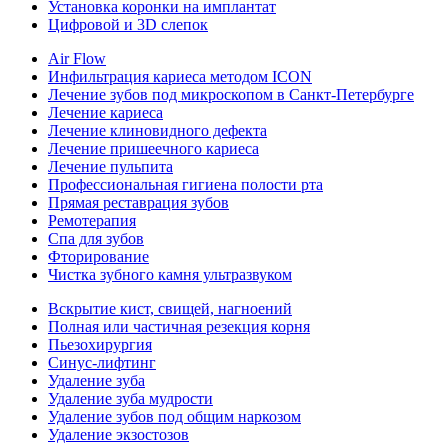
Установка коронки на имплантат
Цифровой и 3D слепок
Air Flow
Инфильтрация кариеса методом ICON
Лечение зубов под микроскопом в Санкт-Петербурге
Лечение кариеса
Лечение клиновидного дефекта
Лечение пришеечного кариеса
Лечение пульпита
Профессиональная гигиена полости рта
Прямая реставрация зубов
Ремотерапия
Спа для зубов
Фторирование
Чистка зубного камня ультразвуком
Вскрытие кист, свищей, нагноений
Полная или частичная резекция корня
Пьезохирургия
Синус-лифтинг
Удаление зуба
Удаление зуба мудрости
Удаление зубов под общим наркозом
Удаление экзостозов