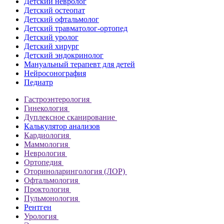
Детский невролог
Детский остеопат
Детский офтальмолог
Детский травматолог-ортопед
Детский уролог
Детский хирург
Детский эндокринолог
Мануальный терапевт для детей
Нейросонография
Педиатр
Гастроэнтерология
Гинекология
Дуплексное сканирование
Калькулятор анализов
Кардиология
Маммология
Неврология
Ортопедия
Оториноларингология (ЛОР)
Офтальмология
Проктология
Пульмонология
Рентген
Урология