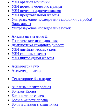
УЗИ органов мошонки
УЗИ почек и мочевого пузыря
УЗИ почек с надпочечниками
УЗИ предстательной железы
Ультразвуковое исследование мошонки с пробой
Вальсальвы
Ультразвуковое исследование почек
Анализ на витамин Д
Генетические исследования
Диагностика сахарного диабета
УЗИ лимфатических узлов
УЗИ слюнных желез
УЗИ щитовидной железы
Асимметрия губ
Асимметрия лица
Секреторное бесплодие
Анализы на энтеробиоз
Болезнь Крона
Боли в животе слева
Боли в животе справа
Боли и спазмы в кишечнике