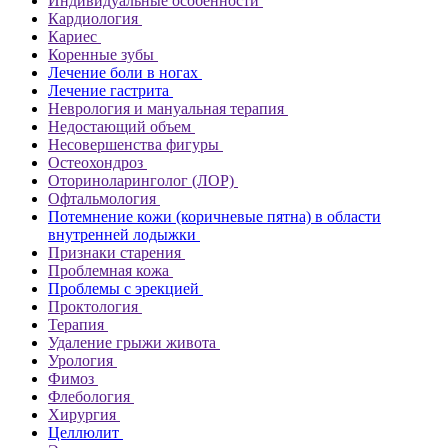
Индивидуальные особенности
Кардиология
Кариес
Коренные зубы
Лечение боли в ногах
Лечение гастрита
Неврология и мануальная терапия
Недостающий объем
Несовершенства фигуры
Остеохондроз
Оториноларинголог (ЛОР)
Офтальмология
Потемнение кожи (коричневые пятна) в области
внутренней лодыжки
Признаки старения
Проблемная кожа
Проблемы с эрекцией
Проктология
Терапия
Удаление грыжи живота
Урология
Фимоз
Флебология
Хирургия
Целлюлит