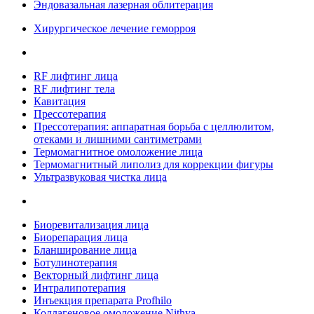
Эндовазальная лазерная облитерация
Хирургическое лечение геморроя
RF лифтинг лица
RF лифтинг тела
Кавитация
Прессотерапия
Прессотерапия: аппаратная борьба с целлюлитом,
отеками и лишними сантиметрами
Термомагнитное омоложение лица
Термомагнитный липолиз для коррекции фигуры
Ультразвуковая чистка лица
Биоревитализация лица
Биорепарация лица
Бланширование лица
Ботулинотерапия
Векторный лифтинг лица
Интралипотерапия
Инъекция препарата Profhilo
Коллагеновое омоложение Nithya