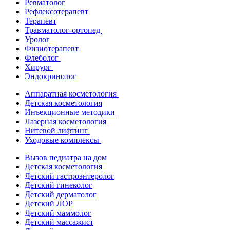
Ревматолог
Рефлексотерапевт
Терапевт
Травматолог-ортопед
Уролог
Физиотерапевт
Флеболог
Хирург
Эндокринолог
Аппаратная косметология
Детская косметология
Инъекционные методики
Лазерная косметология
Нитевой лифтинг
Уходовые комплексы
Вызов педиатра на дом
Детская косметология
Детский гастроэнтеролог
Детский гинеколог
Детский дерматолог
Детский ЛОР
Детский маммолог
Детский массажист