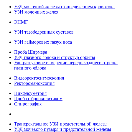
УЗД молочной железы с определением кровотока
УЗИ молочных желез
ЭНМГ
УЗИ тазобедренных суставов
УЗИ гайморовых пазух носа
Проба Ширмера
УЗД глазного яблока и структур орбиты
Ультразвуковое измерение передне-заднего отрезка
глазного яблока
Видеоректосигмоскопия
Ректороманоксопия
Пикфлоуметрия
Проба с бронхолитиком
Спирография
Трансректальное УЗИ предстательной железы
УЗД мочевого пузыря и предстательной железы