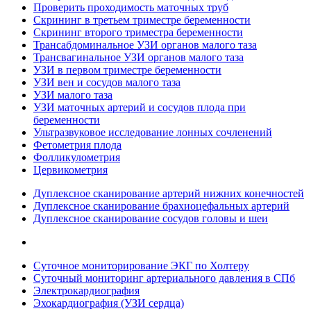
Проверить проходимость маточных труб
Скрининг в третьем триместре беременности
Скрининг второго триместра беременности
Трансабдоминальное УЗИ органов малого таза
Трансвагинальное УЗИ органов малого таза
УЗИ в первом триместре беременности
УЗИ вен и сосудов малого таза
УЗИ малого таза
УЗИ маточных артерий и сосудов плода при
беременности
Ультразвуковое исследование лонных сочленений
Фетометрия плода
Фолликулометрия
Цервикометрия
Дуплексное сканирование артерий нижних конечностей
Дуплексное сканирование брахиоцефальных артерий
Дуплексное сканирование сосудов головы и шеи
Суточное мониторирование ЭКГ по Холтеру
Суточный мониторинг артериального давления в СПб
Электрокардиография
Эхокардиография (УЗИ сердца)