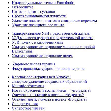
Индивидуальные стельки Formthotics
Остеосинтез
Плазмолифтинг суставов
Протез синовиальной жидкости
Удаление пластин, винтов и спиц после перелома
Удаление позиционного винта
Трансректальное УЗИ предстательной железы
УЗД мочевого пузыря и предстательной железы
УЗИ почек с надпочечниками
Ультразвуковое исследование мошонки с пробой
Вальсальвы
Ультразвуковое исследование почек
Ударно-волновая терапия
Фокусированная ударно-волновая терапия
Клеевая облитерация вен VenaSeal
Лазерное удаление сосудистых образований
Минифлебэктомия
Нога покраснела и воспалилась — что делать?
Онемение и жжение в ноге — что делать?
Отекают ноги, тяжесть в ногах? Что делать?
Склеротерапия
Склеротерапия вен