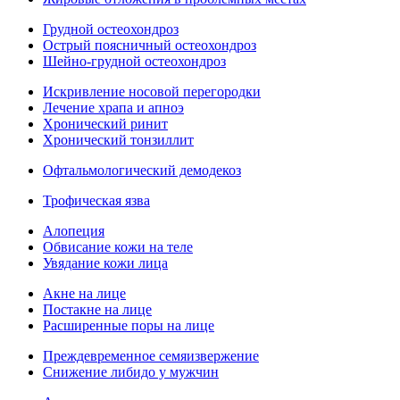
Грудной остеохондроз
Острый поясничный остеохондроз
Шейно-грудной остеохондроз
Искривление носовой перегородки
Лечение храпа и апноэ
Хронический ринит
Хронический тонзиллит
Офтальмологический демодекоз
Трофическая язва
Алопеция
Обвисание кожи на теле
Увядание кожи лица
Акне на лице
Постакне на лице
Расширенные поры на лице
Преждевременное семяизвержение
Снижение либидо у мужчин