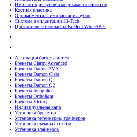
Имплантация зубов в медикаментозном сне
Костная пластика
Одномоментная имплантация зубов
Система имплантации Hi-Tech
Циркониевые импланты Bredent WhiteSKY
Активация брекет-систем
Брекеты Clarity Advanced
Брекеты Damon 3MX
Брекеты Damon Clear
Брекеты Damon Q
Брекеты Damon Q2
Брекеты Incognito
Брекеты Ortholight
Брекеты Victory
Индивидуальная капа
Установка брекетов
Установка ретейнеров, трейнеров
Установка съемных систем
Установка элайнеров