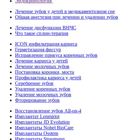
Эндокринология
Лечение зубов у детей в медикаментозном сне
Общая анестезия при лечении и удалении зубов
Лечение дисфункции ВНЧС
Что такое сплин-терапия
ICON инфильтрация кариеса
Герметизация фиссур
Исправление прикуса коренных зубов
Лечение кариеса у детей
Лечение молочных зубов
Постановка коронки, моста
Профилактика кариеса у детей
Серебрение зубов
Удаление коренных зубов
Удаление молочных зубов
Фторирование зубов
Восстановление зубов All‑on‑4
Имплантат Lenmiriot
Имплантаты JD Evolution
Имплантаты Nobel BioСare
Имплантаты Osstem
Имплантаты Straumann