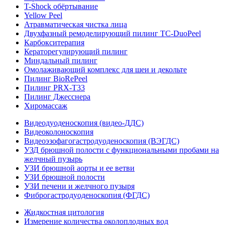
T-Shock обёртывание
Yellow Peel
Атравматическая чистка лица
Двухфазный ремоделирующий пилинг TC-DuoPeel
Карбокситерапия
Кераторегулирующий пилинг
Миндальный пилинг
Омолаживающий комплекс для шеи и декольте
Пилинг BioRePeel
Пилинг PRX-T33
Пилинг Джесснера
Хиромассаж
Видеодуоденоскопия (видео-ДДС)
Видеоколоноскопия
Видеоэзофагогастродуоденоскопия (ВЭГДС)
УЗД брюшной полости с функциональными пробами на
желчный пузырь
УЗИ брюшной аорты и ее ветви
УЗИ брюшной полости
УЗИ печени и желчного пузыря
Фиброгастродуоденоскопия (ФГДС)
Жидкостная цитология
Измерение количества околоплодных вод