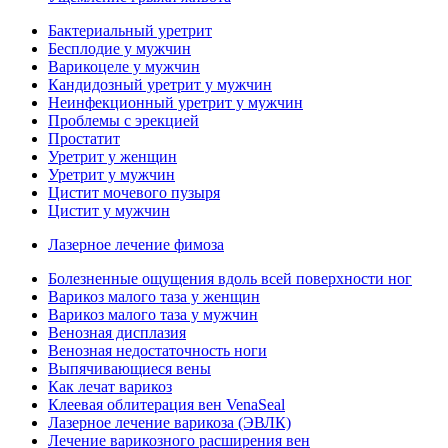
Бактериальный уретрит
Бесплодие у мужчин
Варикоцеле у мужчин
Кандидозный уретрит у мужчин
Неинфекционный уретрит у мужчин
Проблемы с эрекцией
Простатит
Уретрит у женщин
Уретрит у мужчин
Цистит мочевого пузыря
Цистит у мужчин
Лазерное лечение фимоза
Болезненные ощущения вдоль всей поверхности ног
Варикоз малого таза у женщин
Варикоз малого таза у мужчин
Венозная дисплазия
Венозная недостаточность ноги
Выпячивающиеся вены
Как лечат варикоз
Клеевая облитерация вен VenaSeal
Лазерное лечение варикоза (ЭВЛК)
Лечение варикозного расширения вен