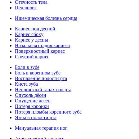
Отечность тела
Целлюлит
Ишемическая болезнь сердца
Кариес под десной
Кариес сбоку
Кариес у десны
Начальная стадия кариеса
Поверхностный кариес
Средний кариес
Боли в зубе
Боль в коренном зубе
Воспаление полости рта
Киста зуба
Неприятный запах изо рта
Опухоль дёсен
Опущение десен
Потеря коронки
Потеря пломбы коренного зуба
Язвы в полости рта
Мануальная терапия ног
Атрофический гастрит