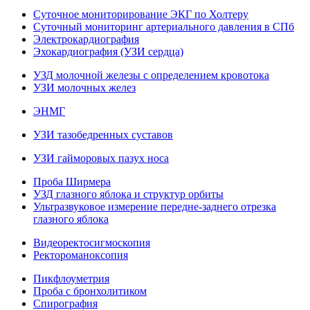
Суточное мониторирование ЭКГ по Холтеру
Суточный мониторинг артериального давления в СПб
Электрокардиография
Эхокардиография (УЗИ сердца)
УЗД молочной железы с определением кровотока
УЗИ молочных желез
ЭНМГ
УЗИ тазобедренных суставов
УЗИ гайморовых пазух носа
Проба Ширмера
УЗД глазного яблока и структур орбиты
Ультразвуковое измерение передне-заднего отрезка
глазного яблока
Видеоректосигмоскопия
Ректороманоксопия
Пикфлоуметрия
Проба с бронхолитиком
Спирография