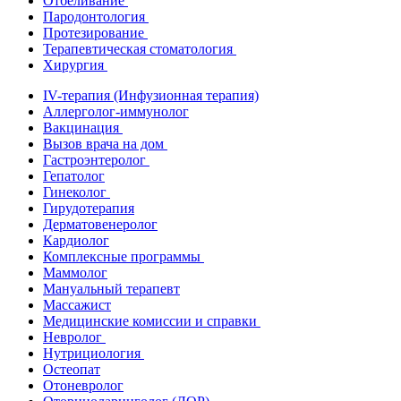
Отбеливание
Пародонтология
Протезирование
Терапевтическая стоматология
Хирургия
IV-терапия (Инфузионная терапия)
Аллерголог-иммунолог
Вакцинация
Вызов врача на дом
Гастроэнтеролог
Гепатолог
Гинеколог
Гирудотерапия
Дерматовенеролог
Кардиолог
Комплексные программы
Маммолог
Мануальный терапевт
Массажист
Медицинские комиссии и справки
Невролог
Нутрициология
Остеопат
Отоневролог