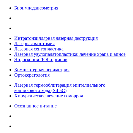
Биоимпедансометрия
Интратонзиллярная лазерная деструкция
Лазерная вазотомия
Лазерная септопластика
Лазерная увулопалатопластика: лечение храпа и апноэ
Эндоскопия ЛОР-органов
Компьютерная периметрия
Ортокератология
Лазерная термооблитерация эпителиального
копчикового хода (SiLaC)
Хирургическое лечение геморроя
Осознанное питание