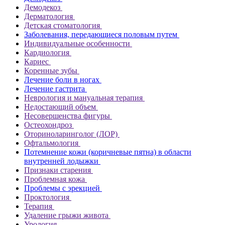
Демодекоз
Дерматология
Детская стоматология
Заболевания, передающиеся половым путем
Индивидуальные особенности
Кардиология
Кариес
Коренные зубы
Лечение боли в ногах
Лечение гастрита
Неврология и мануальная терапия
Недостающий объем
Несовершенства фигуры
Остеохондроз
Оториноларинголог (ЛОР)
Офтальмология
Потемнение кожи (коричневые пятна) в области
внутренней лодыжки
Признаки старения
Проблемная кожа
Проблемы с эрекцией
Проктология
Терапия
Удаление грыжи живота
Урология