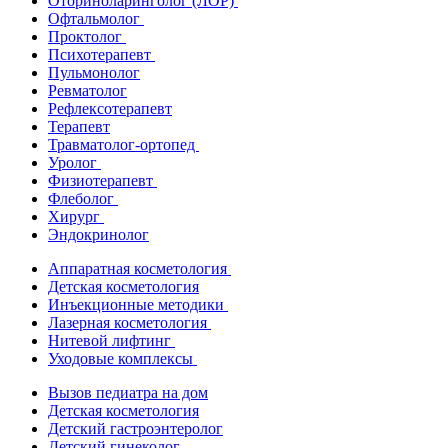
Оториноларинголог (ЛОР)
Офтальмолог
Проктолог
Психотерапевт
Пульмонолог
Ревматолог
Рефлексотерапевт
Терапевт
Травматолог-ортопед
Уролог
Физиотерапевт
Флеболог
Хирург
Эндокринолог
Аппаратная косметология
Детская косметология
Инъекционные методики
Лазерная косметология
Нитевой лифтинг
Уходовые комплексы
Вызов педиатра на дом
Детская косметология
Детский гастроэнтеролог
Детский гинеколог