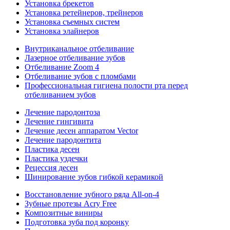
Установка брекетов
Установка ретейнеров, трейнеров
Установка съемных систем
Установка элайнеров
Внутриканальное отбеливание
Лазерное отбеливание зубов
Отбеливание Zoom 4
Отбеливание зубов с пломбами
Профессиональная гигиена полости рта перед
отбеливанием зубов
Лечение пародонтоза
Лечение гингивита
Лечение десен аппаратом Vector
Лечение пародонтита
Пластика десен
Пластика уздечки
Рецессия десен
Шинирование зубов гибкой керамикой
Восстановление зубного ряда All‑on‑4
Зубные протезы Acry Free
Композитные виниры
Подготовка зуба под коронку