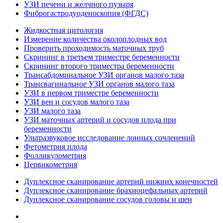
УЗИ печени и желчного пузыря
Фиброгастродуоденоскопия (ФГДС)
Жидкостная цитология
Измерение количества околоплодных вод
Проверить проходимость маточных труб
Скрининг в третьем триместре беременности
Скрининг второго триместра беременности
Трансабдоминальное УЗИ органов малого таза
Трансвагинальное УЗИ органов малого таза
УЗИ в первом триместре беременности
УЗИ вен и сосудов малого таза
УЗИ малого таза
УЗИ маточных артерий и сосудов плода при
беременности
Ультразвуковое исследование лонных сочленений
Фетометрия плода
Фолликулометрия
Цервикометрия
Дуплексное сканирование артерий нижних конечностей
Дуплексное сканирование брахиоцефальных артерий
Дуплексное сканирование сосудов головы и шеи