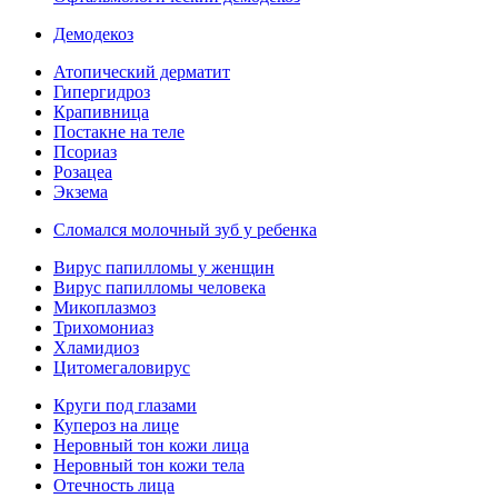
Демодекоз
Атопический дерматит
Гипергидроз
Крапивница
Постакне на теле
Псориаз
Розацеа
Экзема
Сломался молочный зуб у ребенка
Вирус папилломы у женщин
Вирус папилломы человека
Микоплазмоз
Трихомониаз
Хламидиоз
Цитомегаловирус
Круги под глазами
Купероз на лице
Неровный тон кожи лица
Неровный тон кожи тела
Отечность лица