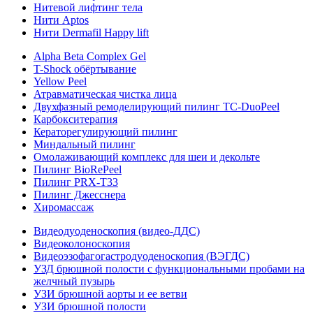
Нитевой лифтинг тела
Нити Aptos
Нити Dermafil Happy lift
Alpha Beta Complex Gel
T-Shock обёртывание
Yellow Peel
Атравматическая чистка лица
Двухфазный ремоделирующий пилинг TC-DuoPeel
Карбокситерапия
Кераторегулирующий пилинг
Миндальный пилинг
Омолаживающий комплекс для шеи и декольте
Пилинг BioRePeel
Пилинг PRX-T33
Пилинг Джесснера
Хиромассаж
Видеодуоденоскопия (видео-ДДС)
Видеоколоноскопия
Видеоэзофагогастродуоденоскопия (ВЭГДС)
УЗД брюшной полости с функциональными пробами на
желчный пузырь
УЗИ брюшной аорты и ее ветви
УЗИ брюшной полости