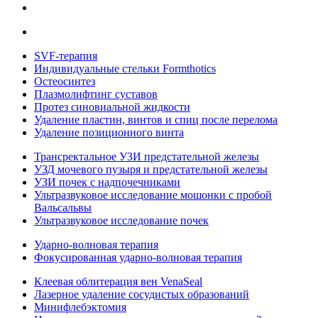
SVF-терапия
Индивидуальные стельки Formthotics
Остеосинтез
Плазмолифтинг суставов
Протез синовиальной жидкости
Удаление пластин, винтов и спиц после перелома
Удаление позиционного винта
Трансректальное УЗИ предстательной железы
УЗД мочевого пузыря и предстательной железы
УЗИ почек с надпочечниками
Ультразвуковое исследование мошонки с пробой
Вальсальвы
Ультразвуковое исследование почек
Ударно-волновая терапия
Фокусированная ударно-волновая терапия
Клеевая облитерация вен VenaSeal
Лазерное удаление сосудистых образований
Минифлебэктомия