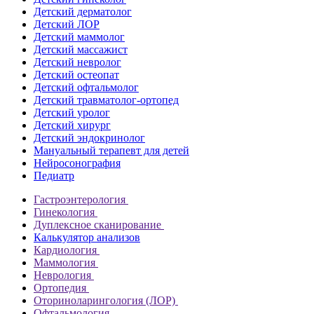
Детский дерматолог
Детский ЛОР
Детский маммолог
Детский массажист
Детский невролог
Детский остеопат
Детский офтальмолог
Детский травматолог-ортопед
Детский уролог
Детский хирург
Детский эндокринолог
Мануальный терапевт для детей
Нейросонография
Педиатр
Гастроэнтерология
Гинекология
Дуплексное сканирование
Калькулятор анализов
Кардиология
Маммология
Неврология
Ортопедия
Оториноларингология (ЛОР)
Офтальмология