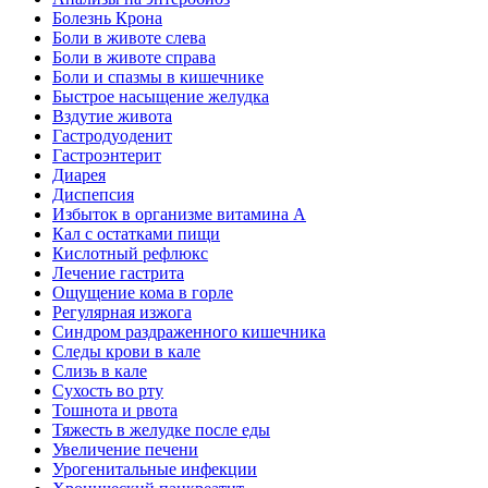
Болезнь Крона
Боли в животе слева
Боли в животе справа
Боли и спазмы в кишечнике
Быстрое насыщение желудка
Вздутие живота
Гастродуоденит
Гастроэнтерит
Диарея
Диспепсия
Избыток в организме витамина А
Кал с остатками пищи
Кислотный рефлюкс
Лечение гастрита
Ощущение кома в горле
Регулярная изжога
Синдром раздраженного кишечника
Следы крови в кале
Слизь в кале
Сухость во рту
Тошнота и рвота
Тяжесть в желудке после еды
Увеличение печени
Урогенитальные инфекции