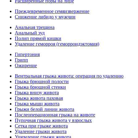
Расширенные поры на лице
Преждевременное семяизвержение
Снижение либидо у мужчин
Анальная трещина
Анальный зуд
Полип прямой кишки
Удаление геморроя (геморроидэктомия)
Гипертония
Грипп
Ожирение
Вентральная грыжа живота: операция по удалению
Грыжа брюшной полости
Грыжа брюшной стенки
Грыжа внизу живота
Грыжа живота паховая
Грыжа мышц живота
Грыжи белой линии живота
Послеоперационная грыжа на животе
Пупочная грыжа живота у взрослых
Сетка при грыже живота
Удаление грыжи живота
Ущемление грыжи живота