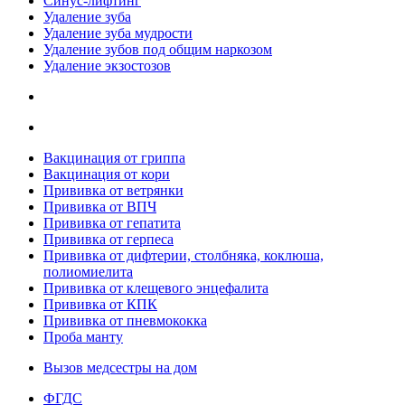
Синус-лифтинг
Удаление зуба
Удаление зуба мудрости
Удаление зубов под общим наркозом
Удаление экзостозов
Вакцинация от гриппа
Вакцинация от кори
Прививка от ветрянки
Прививка от ВПЧ
Прививка от гепатита
Прививка от герпеса
Прививка от дифтерии, столбняка, коклюша,
полиомиелита
Прививка от клещевого энцефалита
Прививка от КПК
Прививка от пневмококка
Проба манту
Вызов медсестры на дом
ФГДС