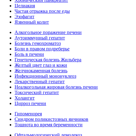
Хронический панкреатит
Целиакия
Частая отрыжка после еды
Эзофагит
Язвенный колит
Алкогольное поражение печени
Аутоиммунный гепатит
Болезнь гемохроматоз
Боли в правом подреберье
Боль в печени
Генетическая болезнь Жильбера
Желтый цвет глаз и кожи
Желчнокаменная болезнь
Инфекционный мононуклеоз
Лекарственный гепатит
Неалкогольная жировая болезнь печени
Токсический гепатит
Холангит
Цирроз печени
Гипоменорея
Синдром поликистозных яичников
Тошнота во время беременности
Офтальмологический демодекоз