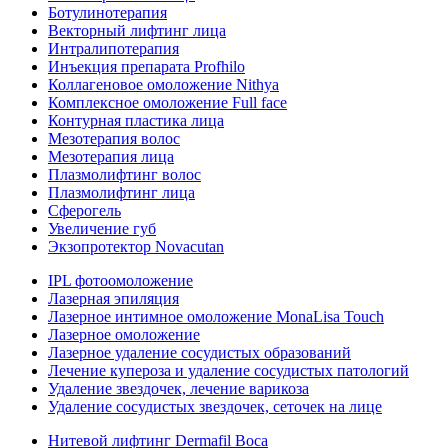
Ботулинотерапия
Векторный лифтинг лица
Интралипотерапия
Инъекция препарата Profhilo
Коллагеновое омоложение Nithya
Комплексное омоложение Full face
Контурная пластика лица
Мезотерапия волос
Мезотерапия лица
Плазмолифтинг волос
Плазмолифтинг лица
Сферогель
Увеличение губ
Экзопротектор Novacutan
IPL фотоомоложение
Лазерная эпиляция
Лазерное интимное омоложение MonaLisa Touch
Лазерное омоложение
Лазерное удаление сосудистых образований
Лечение купероза и удаление сосудистых патологий
Удаление звездочек, лечение варикоза
Удаление сосудистых звездочек, сеточек на лице
Нитевой лифтинг Dermafil Boca