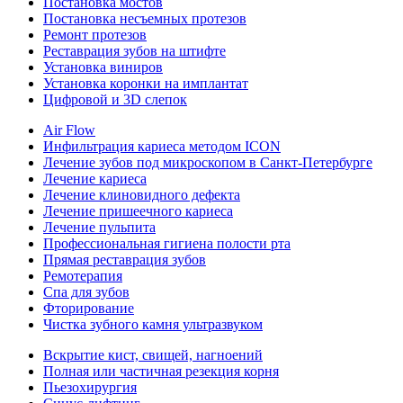
Постановка мостов
Постановка несъемных протезов
Ремонт протезов
Реставрация зубов на штифте
Установка виниров
Установка коронки на имплантат
Цифровой и 3D слепок
Air Flow
Инфильтрация кариеса методом ICON
Лечение зубов под микроскопом в Санкт-Петербурге
Лечение кариеса
Лечение клиновидного дефекта
Лечение пришеечного кариеса
Лечение пульпита
Профессиональная гигиена полости рта
Прямая реставрация зубов
Ремотерапия
Спа для зубов
Фторирование
Чистка зубного камня ультразвуком
Вскрытие кист, свищей, нагноений
Полная или частичная резекция корня
Пьезохирургия