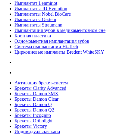
Имплантат Lenmiriot
Имплантаты JD Evolution
Имплантаты Nobel BioСare
Имплантаты Osstem
Имплантаты Straumann
Имплантация зубов в медикаментозном сне
Костная пластика
Одномоментная имплантация зубов
Система имплантации Hi-Tech
Циркониевые импланты Bredent WhiteSKY
Активация брекет-систем
Брекеты Clarity Advanced
Брекеты Damon 3MX
Брекеты Damon Clear
Брекеты Damon Q
Брекеты Damon Q2
Брекеты Incognito
Брекеты Ortholight
Брекеты Victory
Индивидуальная капа