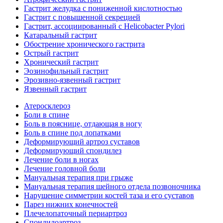
Гастрит желудка с пониженной кислотностью
Гастрит с повышенной секрецией
Гастрит, ассоциированный с Helicobacter Pylori
Катаральный гастрит
Обострение хронического гастрита
Острый гастрит
Хронический гастрит
Эозинофильный гастрит
Эрозивно-язвенный гастрит
Язвенный гастрит
Атеросклероз
Боли в спине
Боль в пояснице, отдающая в ногу
Боль в спине под лопатками
Деформирующий артроз суставов
Деформирующий спондилез
Лечение боли в ногах
Лечение головной боли
Мануальная терапия при грыже
Мануальная терапия шейного отдела позвоночника
Нарушение симметрии костей таза и его суставов
Парез нижних конечностей
Плечелопаточный периартроз
Спондилоартроз