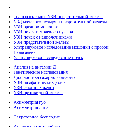
Трансректальное УЗИ предстательной железы
УЗД мочевого пузыря и предстательной железы
УЗИ органов мошонки
УЗИ почек и мочевого пузыря
УЗИ почек с надпочечниками
УЗИ предстательной железы
Ультразвуковое исследование мошонки с пробой
Вальсальвы
Ультразвуковое исследование почек
Анализ на витамин Д
Генетические исследования
Диагностика сахарного диабета
УЗИ лимфатических узлов
УЗИ слюнных желез
УЗИ щитовидной железы
Асимметрия губ
Асимметрия лица
Секреторное бесплодие
Анализы на энтеробиоз