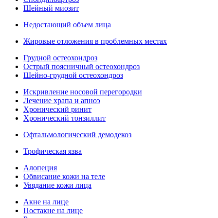
Шейный миозит
Недостающий объем лица
Жировые отложения в проблемных местах
Грудной остеохондроз
Острый поясничный остеохондроз
Шейно-грудной остеохондроз
Искривление носовой перегородки
Лечение храпа и апноэ
Хронический ринит
Хронический тонзиллит
Офтальмологический демодекоз
Трофическая язва
Алопеция
Обвисание кожи на теле
Увядание кожи лица
Акне на лице
Постакне на лице