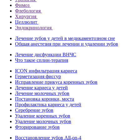
Фимоз
Флебология
Хирургия
Целлюлит
Эндокринология
Лечение зубов у детей в медикаментозном сне
Общая анестезия при лечении и удалении зубов
Лечение дисфункции ВНЧС
Что такое сплин-терапия
ICON инфильтрация кариеса
Герметизация фиссур
Исправление прикуса коренных зубов
Лечение кариеса у детей
Лечение молочных зубов
Постановка коронки, моста
Профилактика кариеса у детей
Серебрение зубов
Удаление коренных зубов
Удаление молочных зубов
Фторирование зубов
Восстановление зубов All‑on‑4