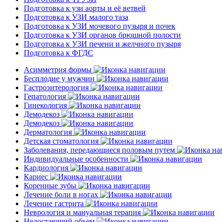
Подготовка к узи аорты и её ветвей
Подготовка к УЗИ малого таза
Подготовка к УЗИ мочевого пузыря и почек
Подготовка к УЗИ органов брюшной полости
Подготовка к УЗИ печени и желчного пузыря
Подготовка к ФГДС
Асимметрия формы
Бесплодие у мужчин
Гастроэнтерология
Гепатология
Гинекология
Демодекоз
Демодекоз
Дерматология
Детская стоматология
Заболевания, передающиеся половым путем
Индивидуальные особенности
Кардиология
Кариес
Коренные зубы
Лечение боли в ногах
Лечение гастрита
Неврология и мануальная терапия
Недостающий объем