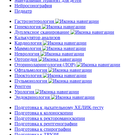
Мануальный терапевт для детей
Нейросонография
Педиатр
Гастроэнтерология
Гинекология
Дуплексное сканирование
Калькулятор анализов
Кардиология
Маммология
Неврология
Ортопедия
Оториноларингология (ЛОР)
Офтальмология
Проктология
Пульмонология
Рентген
Урология
Эндокринология
Подготовка к дыхательному ХЕЛИК-тесту
Подготовка к колоноскопии
Подготовка к ректороманоскопии
Подготовка к рентгенографии
Подготовка к спирографии
Подготовка к ТРУЗИ