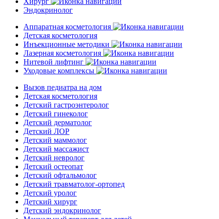
Хирург
Эндокринолог
Аппаратная косметология
Детская косметология
Инъекционные методики
Лазерная косметология
Нитевой лифтинг
Уходовые комплексы
Вызов педиатра на дом
Детская косметология
Детский гастроэнтеролог
Детский гинеколог
Детский дерматолог
Детский ЛОР
Детский маммолог
Детский массажист
Детский невролог
Детский остеопат
Детский офтальмолог
Детский травматолог-ортопед
Детский уролог
Детский хирург
Детский эндокринолог