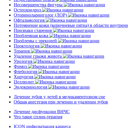
Несовершенства фигуры
Остеохондроз
Оториноларинголог (ЛОР)
Офтальмология
Потемнение кожи (коричневые пятна) в области внутре
Признаки старения
Проблемная кожа
Проблемы с эрекцией
Проктология
Терапия
Удаление грыжи живота
Урология
Фимоз
Флебология
Хирургия
Целлюлит
Эндокринология
Лечение зубов у детей в медикаментозном сне
Общая анестезия при лечении и удалении зубов
Лечение дисфункции ВНЧС
Что такое сплин-терапия
ICON инфильтрация кариеса