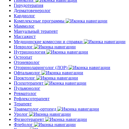
Гинеколог
Гирудотерапия
Дерматовенеролог
Кардиолог
Комплексные программы
Маммолог
Мануальный терапевт
Массажист
Медицинские комиссии и справки
Невролог
Нутрициология
Остеопат
Отоневролог
Оториноларинголог (ЛОР)
Офтальмолог
Проктолог
Психотерапевт
Пульмонолог
Ревматолог
Рефлексотерапевт
Терапевт
Травматолог-ортопед
Уролог
Физиотерапевт
Флеболог