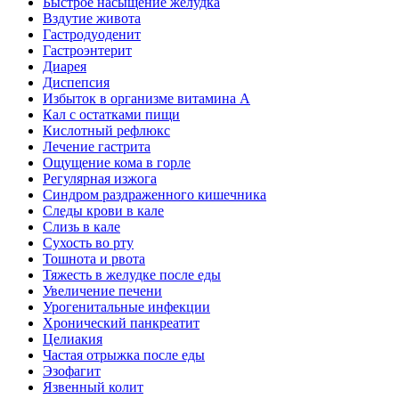
Быстрое насыщение желудка
Вздутие живота
Гастродуоденит
Гастроэнтерит
Диарея
Диспепсия
Избыток в организме витамина А
Кал с остатками пищи
Кислотный рефлюкс
Лечение гастрита
Ощущение кома в горле
Регулярная изжога
Синдром раздраженного кишечника
Следы крови в кале
Слизь в кале
Сухость во рту
Тошнота и рвота
Тяжесть в желудке после еды
Увеличение печени
Урогенитальные инфекции
Хронический панкреатит
Целиакия
Частая отрыжка после еды
Эзофагит
Язвенный колит