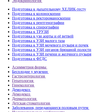
Эндокринология
Подготовка к дыхательному ХЕЛИК-тесту
Подготовка к колоноскопии
Подготовка к ректороманоскопии
Подготовка к рентгенографии
Подготовка к спирографии
Подготовка к ТРУЗИ
Подготовка к узи аорты и её ветвей
Подготовка к УЗИ малого таза
Подготовка к УЗИ мочевого пузыря и почек
Подготовка к УЗИ органов брюшной полости
Подготовка к УЗИ печени и желчного пузыря
Подготовка к ФГДС
Асимметрия формы
Бесплодие у мужчин
Гастроэнтерология
Гепатология
Гинекология
Демодекоз
Демодекоз
Дерматология
Детская стоматология
Заболевания, передающиеся половым путем