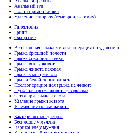
Анальная трещина
Анальный зуд
Полип прямой кишки
Удаление геморроя (геморроидэктомия)
Гипертония
Грипп
Ожирение
Вентральная грыжа живота: операция по удалению
Грыжа брюшной полости
Грыжа брюшной стенки
Грыжа внизу живота
Грыжа живота паховая
Грыжа мышц живота
Грыжи белой линии живота
Послеоперационная грыжа на животе
Пупочная грыжа живота у взрослых
Сетка при грыже живота
Удаление грыжи живота
Ущемление грыжи живота
Бактериальный уретрит
Бесплодие у мужчин
Варикоцеле у мужчин
Кандидозный уретрит у мужчин