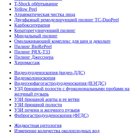
T-Shock обёртывание
Yellow Peel
Атравматическая чистка лица
Двухфазный ремоделирующий пилинг TC-DuoPeel
Карбокситерапия
Кераторегулирующий пилинг
Миндальный пилинг
Омолаживающий комплекс для шеи и декольте
Пилинг BioRePeel
Пилинг PRX-T33
Пилинг Джесснера
Хиромассаж
Видеодуоденоскопия (видео-ДДС)
Видеоколоноскопия
Видеоэзофагогастродуоденоскопия (ВЭГДС)
УЗД брюшной полости с функциональными пробами на
желчный пузырь
УЗИ брюшной аорты и ее ветви
УЗИ брюшной полости
УЗИ печени и желчного пузыря
Фиброгастродуоденоскопия (ФГДС)
Жидкостная цитология
Измерение количества околоплодных вод