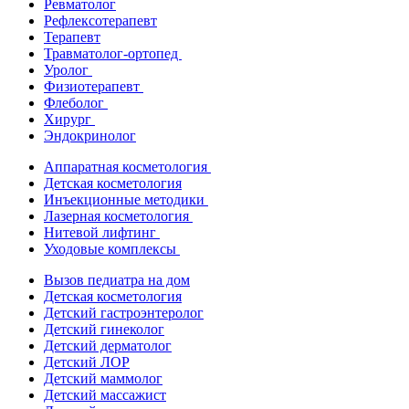
Ревматолог
Рефлексотерапевт
Терапевт
Травматолог-ортопед
Уролог
Физиотерапевт
Флеболог
Хирург
Эндокринолог
Аппаратная косметология
Детская косметология
Инъекционные методики
Лазерная косметология
Нитевой лифтинг
Уходовые комплексы
Вызов педиатра на дом
Детская косметология
Детский гастроэнтеролог
Детский гинеколог
Детский дерматолог
Детский ЛОР
Детский маммолог
Детский массажист