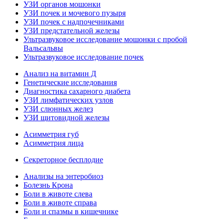
УЗИ органов мошонки
УЗИ почек и мочевого пузыря
УЗИ почек с надпочечниками
УЗИ предстательной железы
Ультразвуковое исследование мошонки с пробой
Вальсальвы
Ультразвуковое исследование почек
Анализ на витамин Д
Генетические исследования
Диагностика сахарного диабета
УЗИ лимфатических узлов
УЗИ слюнных желез
УЗИ щитовидной железы
Асимметрия губ
Асимметрия лица
Секреторное бесплодие
Анализы на энтеробиоз
Болезнь Крона
Боли в животе слева
Боли в животе справа
Боли и спазмы в кишечнике