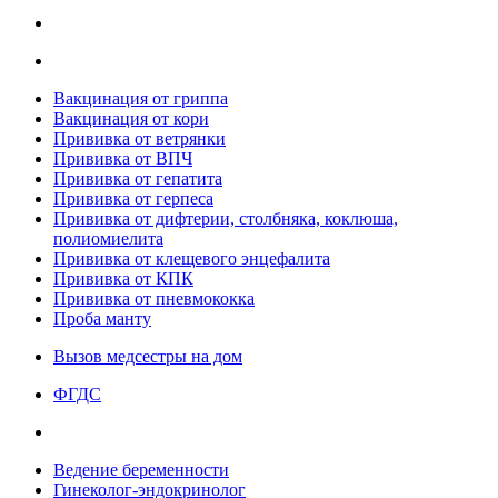
Вакцинация от гриппа
Вакцинация от кори
Прививка от ветрянки
Прививка от ВПЧ
Прививка от гепатита
Прививка от герпеса
Прививка от дифтерии, столбняка, коклюша,
полиомиелита
Прививка от клещевого энцефалита
Прививка от КПК
Прививка от пневмококка
Проба манту
Вызов медсестры на дом
ФГДС
Ведение беременности
Гинеколог-эндокринолог