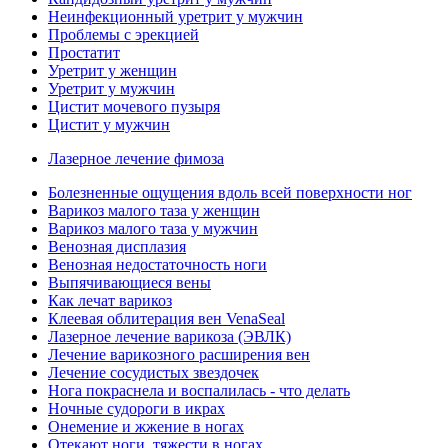
Неинфекционный уретрит у мужчин
Проблемы с эрекцией
Простатит
Уретрит у женщин
Уретрит у мужчин
Цистит мочевого пузыря
Цистит у мужчин
Лазерное лечение фимоза
Болезненные ощущения вдоль всей поверхности ног
Варикоз малого таза у женщин
Варикоз малого таза у мужчин
Венозная дисплазия
Венозная недостаточность ноги
Выпячивающиеся вены
Как лечат варикоз
Клеевая облитерация вен VenaSeal
Лазерное лечение варикоза (ЭВЛК)
Лечение варикозного расширения вен
Лечение сосудистых звездочек
Нога покраснела и воспалилась - что делать
Ночные судороги в икрах
Онемение и жжение в ногах
Отекают ноги, тяжести в ногах