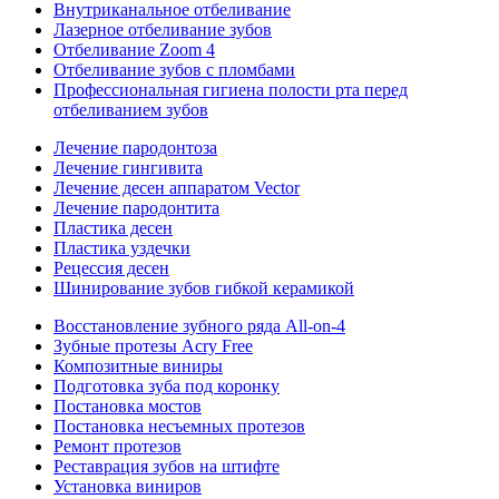
Внутриканальное отбеливание
Лазерное отбеливание зубов
Отбеливание Zoom 4
Отбеливание зубов с пломбами
Профессиональная гигиена полости рта перед
отбеливанием зубов
Лечение пародонтоза
Лечение гингивита
Лечение десен аппаратом Vector
Лечение пародонтита
Пластика десен
Пластика уздечки
Рецессия десен
Шинирование зубов гибкой керамикой
Восстановление зубного ряда All‑on‑4
Зубные протезы Acry Free
Композитные виниры
Подготовка зуба под коронку
Постановка мостов
Постановка несъемных протезов
Ремонт протезов
Реставрация зубов на штифте
Установка виниров