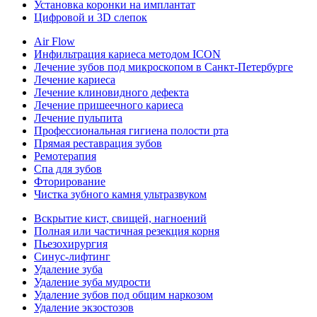
Установка коронки на имплантат
Цифровой и 3D слепок
Air Flow
Инфильтрация кариеса методом ICON
Лечение зубов под микроскопом в Санкт-Петербурге
Лечение кариеса
Лечение клиновидного дефекта
Лечение пришеечного кариеса
Лечение пульпита
Профессиональная гигиена полости рта
Прямая реставрация зубов
Ремотерапия
Спа для зубов
Фторирование
Чистка зубного камня ультразвуком
Вскрытие кист, свищей, нагноений
Полная или частичная резекция корня
Пьезохирургия
Синус-лифтинг
Удаление зуба
Удаление зуба мудрости
Удаление зубов под общим наркозом
Удаление экзостозов