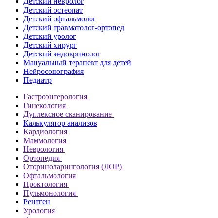
Детский невролог
Детский остеопат
Детский офтальмолог
Детский травматолог-ортопед
Детский уролог
Детский хирург
Детский эндокринолог
Мануальный терапевт для детей
Нейросонография
Педиатр
Гастроэнтерология
Гинекология
Дуплексное сканирование
Калькулятор анализов
Кардиология
Маммология
Неврология
Ортопедия
Оториноларингология (ЛОР)
Офтальмология
Проктология
Пульмонология
Рентген
Урология