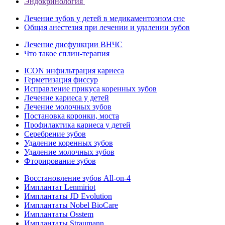
Эндокринология
Лечение зубов у детей в медикаментозном сне
Общая анестезия при лечении и удалении зубов
Лечение дисфункции ВНЧС
Что такое сплин-терапия
ICON инфильтрация кариеса
Герметизация фиссур
Исправление прикуса коренных зубов
Лечение кариеса у детей
Лечение молочных зубов
Постановка коронки, моста
Профилактика кариеса у детей
Серебрение зубов
Удаление коренных зубов
Удаление молочных зубов
Фторирование зубов
Восстановление зубов All‑on‑4
Имплантат Lenmiriot
Имплантаты JD Evolution
Имплантаты Nobel BioСare
Имплантаты Osstem
Имплантаты Straumann