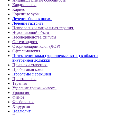
Индивидуальные особенности
Кардиология
Кариес
Коренные зубы
Лечение боли в ногах
Лечение гастрита
Неврология и мануальная терапия
Недостающий объем
Несовершенства фигуры
Остеохондроз
Оториноларинголог (ЛОР)
Офтальмология
Потемнение кожи (коричневые пятна) в области
внутренней лодыжки
Признаки старения
Проблемная кожа
Проблемы с эрекцией
Проктология
Терапия
Удаление грыжи живота
Урология
Фимоз
Флебология
Хирургия
Целлюлит