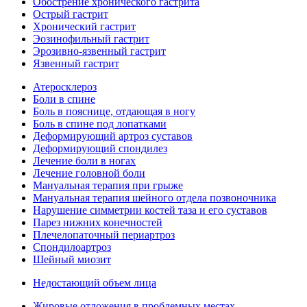
Обострение хронического гастрита
Острый гастрит
Хронический гастрит
Эозинофильный гастрит
Эрозивно-язвенный гастрит
Язвенный гастрит
Атеросклероз
Боли в спине
Боль в пояснице, отдающая в ногу
Боль в спине под лопатками
Деформирующий артроз суставов
Деформирующий спондилез
Лечение боли в ногах
Лечение головной боли
Мануальная терапия при грыже
Мануальная терапия шейного отдела позвоночника
Нарушение симметрии костей таза и его суставов
Парез нижних конечностей
Плечелопаточный периартроз
Спондилоартроз
Шейный миозит
Недостающий объем лица
Жировые отложения в проблемных местах