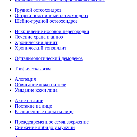
Грудной остеохондроз
Острый поясничный остеохондроз
Шейно-грудной остеохондроз
Искривление носовой перегородки
Лечение храпа и апноэ
Хронический ринит
Хронический тонзиллит
Офтальмологический демодекоз
Трофическая язва
Алопеция
Обвисание кожи на теле
Увядание кожи лица
Акне на лице
Постакне на лице
Расширенные поры на лице
Преждевременное семяизвержение
Снижение либидо у мужчин