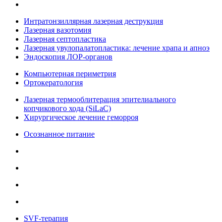
Интратонзиллярная лазерная деструкция
Лазерная вазотомия
Лазерная септопластика
Лазерная увулопалатопластика: лечение храпа и апноэ
Эндоскопия ЛОР-органов
Компьютерная периметрия
Ортокератология
Лазерная термооблитерация эпителиального
копчикового хода (SiLaC)
Хирургическое лечение геморроя
Осознанное питание
SVF-терапия