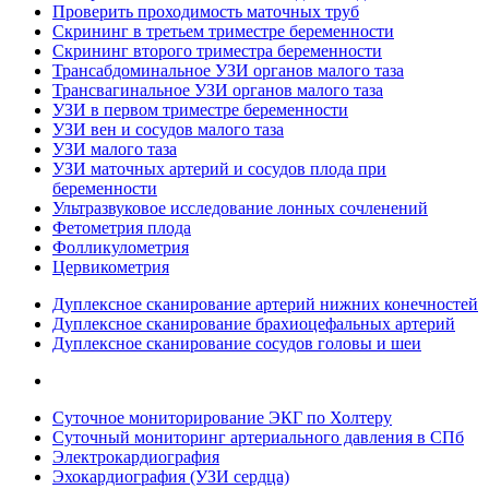
Проверить проходимость маточных труб
Скрининг в третьем триместре беременности
Скрининг второго триместра беременности
Трансабдоминальное УЗИ органов малого таза
Трансвагинальное УЗИ органов малого таза
УЗИ в первом триместре беременности
УЗИ вен и сосудов малого таза
УЗИ малого таза
УЗИ маточных артерий и сосудов плода при
беременности
Ультразвуковое исследование лонных сочленений
Фетометрия плода
Фолликулометрия
Цервикометрия
Дуплексное сканирование артерий нижних конечностей
Дуплексное сканирование брахиоцефальных артерий
Дуплексное сканирование сосудов головы и шеи
Суточное мониторирование ЭКГ по Холтеру
Суточный мониторинг артериального давления в СПб
Электрокардиография
Эхокардиография (УЗИ сердца)