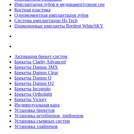
Имплантация зубов в медикаментозном сне
Костная пластика
Одномоментная имплантация зубов
Система имплантации Hi-Tech
Циркониевые импланты Bredent WhiteSKY
Активация брекет-систем
Брекеты Clarity Advanced
Брекеты Damon 3MX
Брекеты Damon Clear
Брекеты Damon Q
Брекеты Damon Q2
Брекеты Incognito
Брекеты Ortholight
Брекеты Victory
Индивидуальная капа
Установка брекетов
Установка ретейнеров, трейнеров
Установка съемных систем
Установка элайнеров