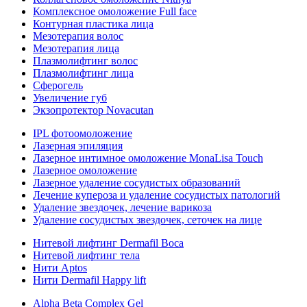
Комплексное омоложение Full face
Контурная пластика лица
Мезотерапия волос
Мезотерапия лица
Плазмолифтинг волос
Плазмолифтинг лица
Сферогель
Увеличение губ
Экзопротектор Novacutan
IPL фотоомоложение
Лазерная эпиляция
Лазерное интимное омоложение MonaLisa Touch
Лазерное омоложение
Лазерное удаление сосудистых образований
Лечение купероза и удаление сосудистых патологий
Удаление звездочек, лечение варикоза
Удаление сосудистых звездочек, сеточек на лице
Нитевой лифтинг Dermafil Boca
Нитевой лифтинг тела
Нити Aptos
Нити Dermafil Happy lift
Alpha Beta Complex Gel