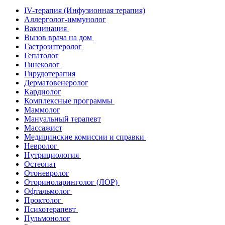
IV-терапия (Инфузионная терапия)
Аллерголог-иммунолог
Вакцинация
Вызов врача на дом
Гастроэнтеролог
Гепатолог
Гинеколог
Гирудотерапия
Дерматовенеролог
Кардиолог
Комплексные программы
Маммолог
Мануальный терапевт
Массажист
Медицинские комиссии и справки
Невролог
Нутрициология
Остеопат
Отоневролог
Оториноларинголог (ЛОР)
Офтальмолог
Проктолог
Психотерапевт
Пульмонолог