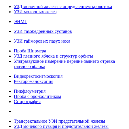
УЗД молочной железы с определением кровотока
УЗИ молочных желез
ЭНМГ
УЗИ тазобедренных суставов
УЗИ гайморовых пазух носа
Проба Ширмера
УЗД глазного яблока и структур орбиты
Ультразвуковое измерение передне-заднего отрезка
глазного яблока
Видеоректосигмоскопия
Ректороманоксопия
Пикфлоуметрия
Проба с бронхолитиком
Спирография
Трансректальное УЗИ предстательной железы
УЗД мочевого пузыря и предстательной железы