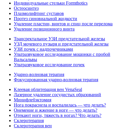
Индивидуальные стельки Formthotics
Остеосинтез
Плазмолифтинг суставов
Протез синовиальной жидкости
Удаление пластин, винтов и спиц после перелома
Удаление позиционного винта
Трансректальное УЗИ предстательной железы
УЗД мочевого пузыря и предстательной железы
УЗИ почек с надпочечниками
Ультразвуковое исследование мошонки с пробой
Вальсальвы
Ультразвуковое исследование почек
Ударно-волновая терапия
Фокусированная ударно-волновая терапия
Клеевая облитерация вен VenaSeal
Лазерное удаление сосудистых образований
Минифлебэктомия
Нога покраснела и воспалилась — что делать?
Онемение и жжение в ноге — что делать?
Отекают ноги, тяжесть в ногах? Что делать?
Склеротерапия
Склеротерапия вен