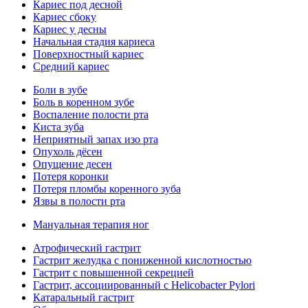
Кариес под десной
Кариес сбоку
Кариес у десны
Начальная стадия кариеса
Поверхностный кариес
Средний кариес
Боли в зубе
Боль в коренном зубе
Воспаление полости рта
Киста зуба
Неприятный запах изо рта
Опухоль дёсен
Опущение десен
Потеря коронки
Потеря пломбы коренного зуба
Язвы в полости рта
Мануальная терапия ног
Атрофический гастрит
Гастрит желудка с пониженной кислотностью
Гастрит с повышенной секрецией
Гастрит, ассоциированный с Helicobacter Pylori
Катаральный гастрит