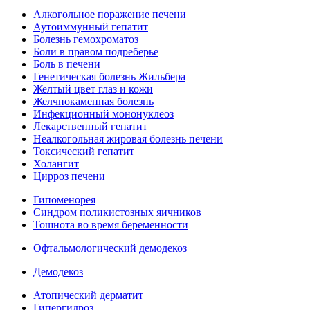
Алкогольное поражение печени
Аутоиммунный гепатит
Болезнь гемохроматоз
Боли в правом подреберье
Боль в печени
Генетическая болезнь Жильбера
Желтый цвет глаз и кожи
Желчнокаменная болезнь
Инфекционный мононуклеоз
Лекарственный гепатит
Неалкогольная жировая болезнь печени
Токсический гепатит
Холангит
Цирроз печени
Гипоменорея
Синдром поликистозных яичников
Тошнота во время беременности
Офтальмологический демодекоз
Демодекоз
Атопический дерматит
Гипергидроз