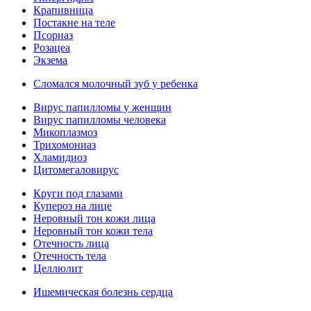
Крапивница
Постакне на теле
Псориаз
Розацеа
Экзема
Сломался молочный зуб у ребенка
Вирус папилломы у женщин
Вирус папилломы человека
Микоплазмоз
Трихомониаз
Хламидиоз
Цитомегаловирус
Круги под глазами
Купероз на лице
Неровный тон кожи лица
Неровный тон кожи тела
Отечность лица
Отечность тела
Целлюлит
Ишемическая болезнь сердца