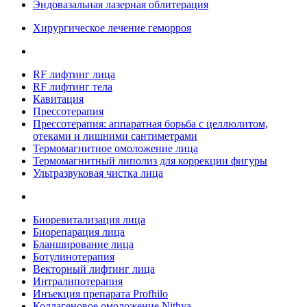
Эндовазальная лазерная облитерация
Хирургическое лечение геморроя
RF лифтинг лица
RF лифтинг тела
Кавитация
Прессотерапия
Прессотерапия: аппаратная борьба с целлюлитом,
отеками и лишними сантиметрами
Термомагнитное омоложение лица
Термомагнитный липолиз для коррекции фигуры
Ультразвуковая чистка лица
Биоревитализация лица
Биорепарация лица
Бланширование лица
Ботулинотерапия
Векторный лифтинг лица
Интралипотерапия
Инъекция препарата Profhilo
Коллагеновое омоложение Nithya