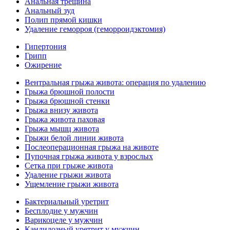
Анальная трещина
Анальный зуд
Полип прямой кишки
Удаление геморроя (геморроидэктомия)
Гипертония
Грипп
Ожирение
Вентральная грыжа живота: операция по удалению
Грыжа брюшной полости
Грыжа брюшной стенки
Грыжа внизу живота
Грыжа живота паховая
Грыжа мышц живота
Грыжи белой линии живота
Послеоперационная грыжа на животе
Пупочная грыжа живота у взрослых
Сетка при грыже живота
Удаление грыжи живота
Ущемление грыжи живота
Бактериальный уретрит
Бесплодие у мужчин
Варикоцеле у мужчин
Кандидозный уретрит у мужчин