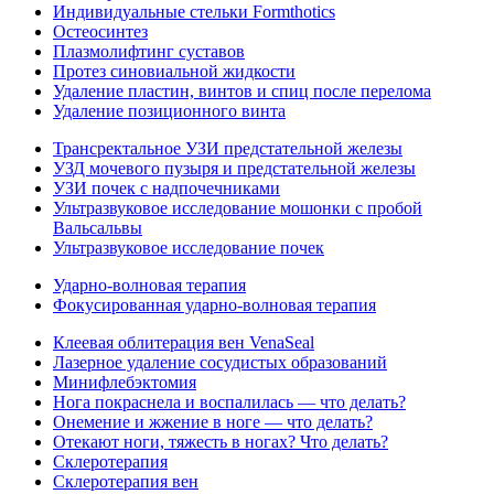
Индивидуальные стельки Formthotics
Остеосинтез
Плазмолифтинг суставов
Протез синовиальной жидкости
Удаление пластин, винтов и спиц после перелома
Удаление позиционного винта
Трансректальное УЗИ предстательной железы
УЗД мочевого пузыря и предстательной железы
УЗИ почек с надпочечниками
Ультразвуковое исследование мошонки с пробой
Вальсальвы
Ультразвуковое исследование почек
Ударно-волновая терапия
Фокусированная ударно-волновая терапия
Клеевая облитерация вен VenaSeal
Лазерное удаление сосудистых образований
Минифлебэктомия
Нога покраснела и воспалилась — что делать?
Онемение и жжение в ноге — что делать?
Отекают ноги, тяжесть в ногах? Что делать?
Склеротерапия
Склеротерапия вен