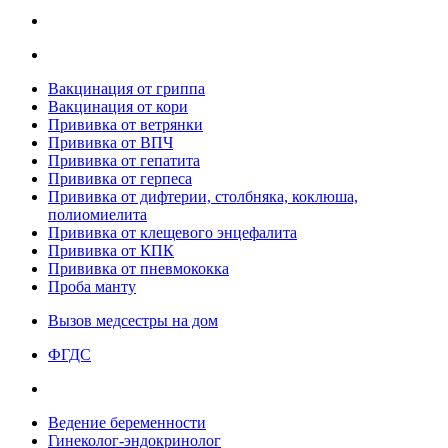
Вакцинация от гриппа
Вакцинация от кори
Прививка от ветрянки
Прививка от ВПЧ
Прививка от гепатита
Прививка от герпеса
Прививка от дифтерии, столбняка, коклюша,
полиомиелита
Прививка от клещевого энцефалита
Прививка от КПК
Прививка от пневмококка
Проба манту
Вызов медсестры на дом
ФГДС
Ведение беременности
Гинеколог-эндокринолог