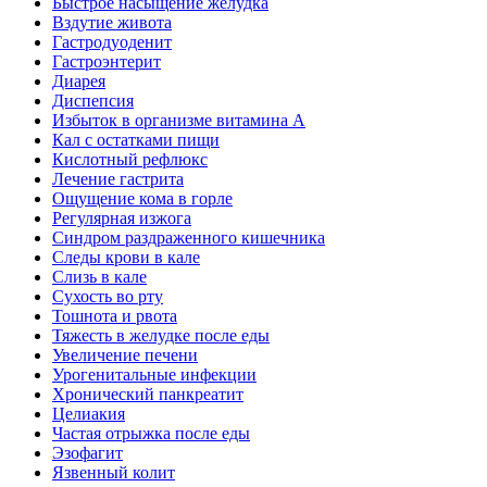
Быстрое насыщение желудка
Вздутие живота
Гастродуоденит
Гастроэнтерит
Диарея
Диспепсия
Избыток в организме витамина А
Кал с остатками пищи
Кислотный рефлюкс
Лечение гастрита
Ощущение кома в горле
Регулярная изжога
Синдром раздраженного кишечника
Следы крови в кале
Слизь в кале
Сухость во рту
Тошнота и рвота
Тяжесть в желудке после еды
Увеличение печени
Урогенитальные инфекции
Хронический панкреатит
Целиакия
Частая отрыжка после еды
Эзофагит
Язвенный колит