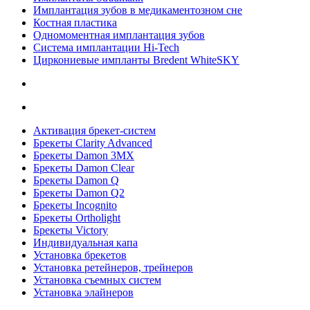
Имплантация зубов в медикаментозном сне
Костная пластика
Одномоментная имплантация зубов
Система имплантации Hi-Tech
Циркониевые импланты Bredent WhiteSKY
Активация брекет-систем
Брекеты Clarity Advanced
Брекеты Damon 3MX
Брекеты Damon Clear
Брекеты Damon Q
Брекеты Damon Q2
Брекеты Incognito
Брекеты Ortholight
Брекеты Victory
Индивидуальная капа
Установка брекетов
Установка ретейнеров, трейнеров
Установка съемных систем
Установка элайнеров