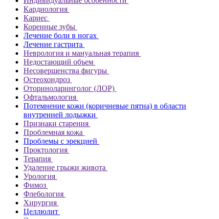
Индивидуальные особенности
Кардиология
Кариес
Коренные зубы
Лечение боли в ногах
Лечение гастрита
Неврология и мануальная терапия
Недостающий объем
Несовершенства фигуры
Остеохондроз
Оториноларинголог (ЛОР)
Офтальмология
Потемнение кожи (коричневые пятна) в области
внутренней лодыжки
Признаки старения
Проблемная кожа
Проблемы с эрекцией
Проктология
Терапия
Удаление грыжи живота
Урология
Фимоз
Флебология
Хирургия
Целлюлит