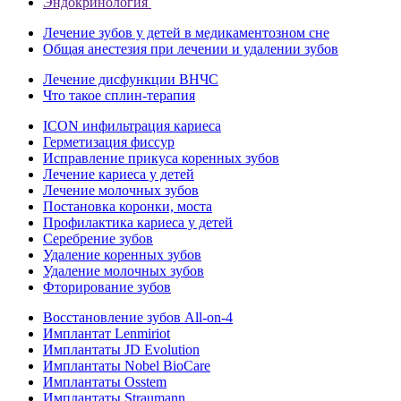
Эндокринология
Лечение зубов у детей в медикаментозном сне
Общая анестезия при лечении и удалении зубов
Лечение дисфункции ВНЧС
Что такое сплин-терапия
ICON инфильтрация кариеса
Герметизация фиссур
Исправление прикуса коренных зубов
Лечение кариеса у детей
Лечение молочных зубов
Постановка коронки, моста
Профилактика кариеса у детей
Серебрение зубов
Удаление коренных зубов
Удаление молочных зубов
Фторирование зубов
Восстановление зубов All‑on‑4
Имплантат Lenmiriot
Имплантаты JD Evolution
Имплантаты Nobel BioСare
Имплантаты Osstem
Имплантаты Straumann