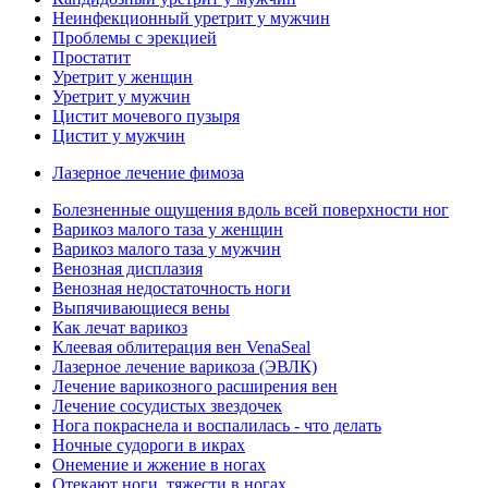
Неинфекционный уретрит у мужчин
Проблемы с эрекцией
Простатит
Уретрит у женщин
Уретрит у мужчин
Цистит мочевого пузыря
Цистит у мужчин
Лазерное лечение фимоза
Болезненные ощущения вдоль всей поверхности ног
Варикоз малого таза у женщин
Варикоз малого таза у мужчин
Венозная дисплазия
Венозная недостаточность ноги
Выпячивающиеся вены
Как лечат варикоз
Клеевая облитерация вен VenaSeal
Лазерное лечение варикоза (ЭВЛК)
Лечение варикозного расширения вен
Лечение сосудистых звездочек
Нога покраснела и воспалилась - что делать
Ночные судороги в икрах
Онемение и жжение в ногах
Отекают ноги, тяжести в ногах