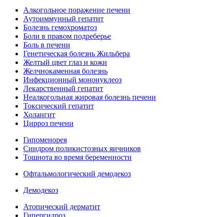
Алкогольное поражение печени
Аутоиммунный гепатит
Болезнь гемохроматоз
Боли в правом подреберье
Боль в печени
Генетическая болезнь Жильбера
Желтый цвет глаз и кожи
Желчнокаменная болезнь
Инфекционный мононуклеоз
Лекарственный гепатит
Неалкогольная жировая болезнь печени
Токсический гепатит
Холангит
Цирроз печени
Гипоменорея
Синдром поликистозных яичников
Тошнота во время беременности
Офтальмологический демодекоз
Демодекоз
Атопический дерматит
Гипергидроз