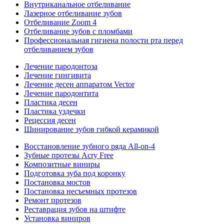
Внутриканальное отбеливание
Лазерное отбеливание зубов
Отбеливание Zoom 4
Отбеливание зубов с пломбами
Профессиональная гигиена полости рта перед
отбеливанием зубов
Лечение пародонтоза
Лечение гингивита
Лечение десен аппаратом Vector
Лечение пародонтита
Пластика десен
Пластика уздечки
Рецессия десен
Шинирование зубов гибкой керамикой
Восстановление зубного ряда All‑on‑4
Зубные протезы Acry Free
Композитные виниры
Подготовка зуба под коронку
Постановка мостов
Постановка несъемных протезов
Ремонт протезов
Реставрация зубов на штифте
Установка виниров