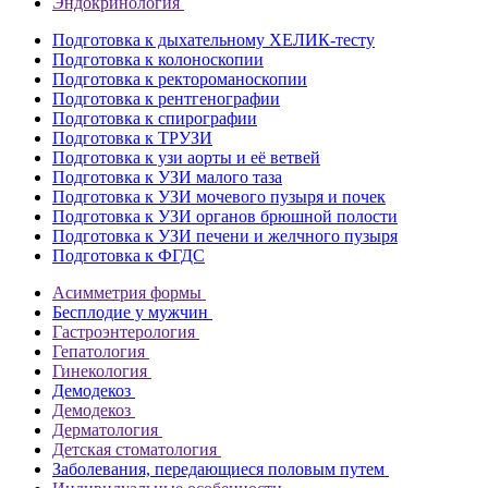
Эндокринология
Подготовка к дыхательному ХЕЛИК-тесту
Подготовка к колоноскопии
Подготовка к ректороманоскопии
Подготовка к рентгенографии
Подготовка к спирографии
Подготовка к ТРУЗИ
Подготовка к узи аорты и её ветвей
Подготовка к УЗИ малого таза
Подготовка к УЗИ мочевого пузыря и почек
Подготовка к УЗИ органов брюшной полости
Подготовка к УЗИ печени и желчного пузыря
Подготовка к ФГДС
Асимметрия формы
Бесплодие у мужчин
Гастроэнтерология
Гепатология
Гинекология
Демодекоз
Демодекоз
Дерматология
Детская стоматология
Заболевания, передающиеся половым путем