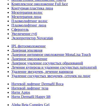
Комплексное омоложение Full face
Контурная пластика лица
Мезотерапия волос
Мезотерапия лица
Плазмолифтинг волос
Плазмолифтинг лица
Сферогель
Увеличение губ
Экзопротектор Novacutan
IPL фотоомоложение
Лазерная эпиляция
Лазерное интимное омоложение MonaLisa Touch
Лазерное омоложение
Лазерное удаление сосудистых образований
Лечение купероза и удаление сосудистых патологий
Удаление звездочек, лечение варикоза
Удаление сосудистых звездочек, сеточек на лице
Нитевой лифтинг Dermafil Boca
Нитевой лифтинг тела
Нити Aptos
Нити Dermafil Happy lift
Alpha Beta Complex Gel