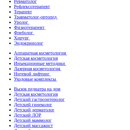
Ревматолог
Рефлексотерапевт
Терапевт
Травматолог-ортопед
Уролог
Физиотерапевт
Флеболог
Хирург
Эндокринолог
Аппаратная косметология
Детская косметология
Инъекционные методики
Лазерная косметология
Нитевой лифтинг
Уходовые комплексы
Вызов педиатра на дом
Детская косметология
Детский гастроэнтеролог
Детский гинеколог
Детский дерматолог
Детский ЛОР
Детский маммолог
Детский массажист