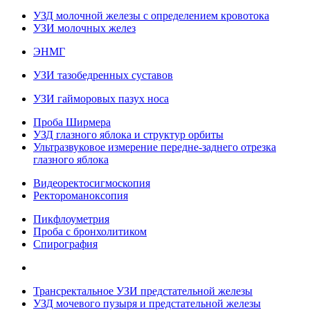
УЗД молочной железы с определением кровотока
УЗИ молочных желез
ЭНМГ
УЗИ тазобедренных суставов
УЗИ гайморовых пазух носа
Проба Ширмера
УЗД глазного яблока и структур орбиты
Ультразвуковое измерение передне-заднего отрезка
глазного яблока
Видеоректосигмоскопия
Ректороманоксопия
Пикфлоуметрия
Проба с бронхолитиком
Спирография
Трансректальное УЗИ предстательной железы
УЗД мочевого пузыря и предстательной железы