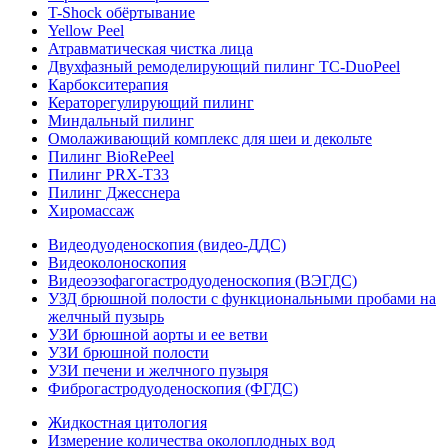
T-Shock обёртывание
Yellow Peel
Атравматическая чистка лица
Двухфазный ремоделирующий пилинг TC-DuoPeel
Карбокситерапия
Кераторегулирующий пилинг
Миндальный пилинг
Омолаживающий комплекс для шеи и декольте
Пилинг BioRePeel
Пилинг PRX-T33
Пилинг Джесснера
Хиромассаж
Видеодуоденоскопия (видео-ДДС)
Видеоколоноскопия
Видеоэзофагогастродуоденоскопия (ВЭГДС)
УЗД брюшной полости с функциональными пробами на
желчный пузырь
УЗИ брюшной аорты и ее ветви
УЗИ брюшной полости
УЗИ печени и желчного пузыря
Фиброгастродуоденоскопия (ФГДС)
Жидкостная цитология
Измерение количества околоплодных вод