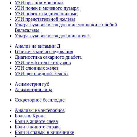
УЗИ органов мошонки
УЗИ почек и мочевого пузыря
УЗИ почек с надпочечниками
УЗИ предстательной железы
Ультразвуковое исследование мошонки с пробой
Вальсальвы
Ультразвуковое исследование почек
Анализ на витамин Д
Генетические исследования
Диагностика сахарного диабета
УЗИ лимфатических узлов
УЗИ слюнных желез
УЗИ щитовидной железы
Асимметрия губ
Асимметрия лица
Секреторное бесплодие
Анализы на энтеробиоз
Болезнь Крона
Боли в животе слева
Боли в животе справа
Боли и спазмы в кишечнике