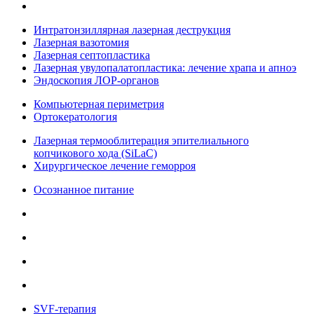
Интратонзиллярная лазерная деструкция
Лазерная вазотомия
Лазерная септопластика
Лазерная увулопалатопластика: лечение храпа и апноэ
Эндоскопия ЛОР-органов
Компьютерная периметрия
Ортокератология
Лазерная термооблитерация эпителиального
копчикового хода (SiLaC)
Хирургическое лечение геморроя
Осознанное питание
SVF-терапия