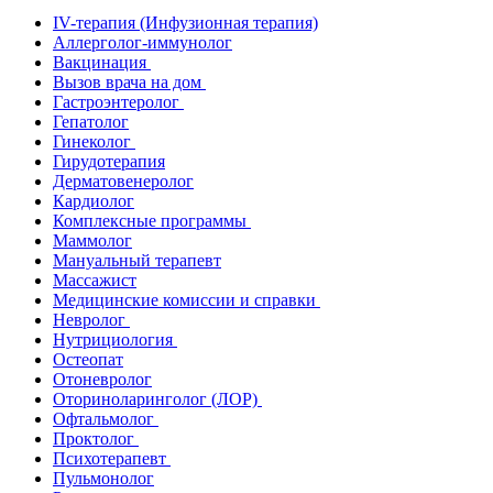
IV-терапия (Инфузионная терапия)
Аллерголог-иммунолог
Вакцинация
Вызов врача на дом
Гастроэнтеролог
Гепатолог
Гинеколог
Гирудотерапия
Дерматовенеролог
Кардиолог
Комплексные программы
Маммолог
Мануальный терапевт
Массажист
Медицинские комиссии и справки
Невролог
Нутрициология
Остеопат
Отоневролог
Оториноларинголог (ЛОР)
Офтальмолог
Проктолог
Психотерапевт
Пульмонолог