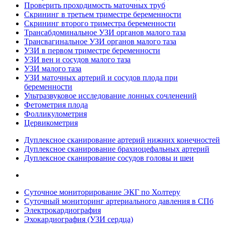
Проверить проходимость маточных труб
Скрининг в третьем триместре беременности
Скрининг второго триместра беременности
Трансабдоминальное УЗИ органов малого таза
Трансвагинальное УЗИ органов малого таза
УЗИ в первом триместре беременности
УЗИ вен и сосудов малого таза
УЗИ малого таза
УЗИ маточных артерий и сосудов плода при
беременности
Ультразвуковое исследование лонных сочленений
Фетометрия плода
Фолликулометрия
Цервикометрия
Дуплексное сканирование артерий нижних конечностей
Дуплексное сканирование брахиоцефальных артерий
Дуплексное сканирование сосудов головы и шеи
Суточное мониторирование ЭКГ по Холтеру
Суточный мониторинг артериального давления в СПб
Электрокардиография
Эхокардиография (УЗИ сердца)