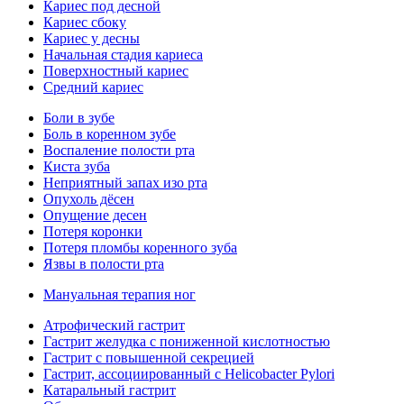
Кариес под десной
Кариес сбоку
Кариес у десны
Начальная стадия кариеса
Поверхностный кариес
Средний кариес
Боли в зубе
Боль в коренном зубе
Воспаление полости рта
Киста зуба
Неприятный запах изо рта
Опухоль дёсен
Опущение десен
Потеря коронки
Потеря пломбы коренного зуба
Язвы в полости рта
Мануальная терапия ног
Атрофический гастрит
Гастрит желудка с пониженной кислотностью
Гастрит с повышенной секрецией
Гастрит, ассоциированный с Helicobacter Pylori
Катаральный гастрит