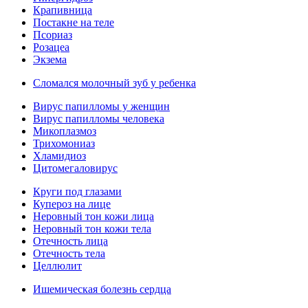
Крапивница
Постакне на теле
Псориаз
Розацеа
Экзема
Сломался молочный зуб у ребенка
Вирус папилломы у женщин
Вирус папилломы человека
Микоплазмоз
Трихомониаз
Хламидиоз
Цитомегаловирус
Круги под глазами
Купероз на лице
Неровный тон кожи лица
Неровный тон кожи тела
Отечность лица
Отечность тела
Целлюлит
Ишемическая болезнь сердца