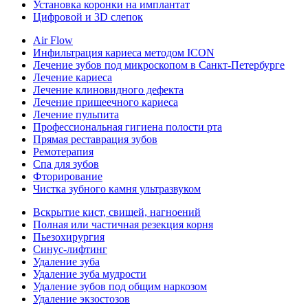
Установка коронки на имплантат
Цифровой и 3D слепок
Air Flow
Инфильтрация кариеса методом ICON
Лечение зубов под микроскопом в Санкт-Петербурге
Лечение кариеса
Лечение клиновидного дефекта
Лечение пришеечного кариеса
Лечение пульпита
Профессиональная гигиена полости рта
Прямая реставрация зубов
Ремотерапия
Спа для зубов
Фторирование
Чистка зубного камня ультразвуком
Вскрытие кист, свищей, нагноений
Полная или частичная резекция корня
Пьезохирургия
Синус-лифтинг
Удаление зуба
Удаление зуба мудрости
Удаление зубов под общим наркозом
Удаление экзостозов