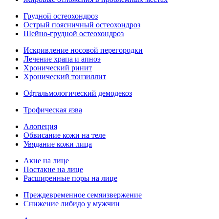
Грудной остеохондроз
Острый поясничный остеохондроз
Шейно-грудной остеохондроз
Искривление носовой перегородки
Лечение храпа и апноэ
Хронический ринит
Хронический тонзиллит
Офтальмологический демодекоз
Трофическая язва
Алопеция
Обвисание кожи на теле
Увядание кожи лица
Акне на лице
Постакне на лице
Расширенные поры на лице
Преждевременное семяизвержение
Снижение либидо у мужчин