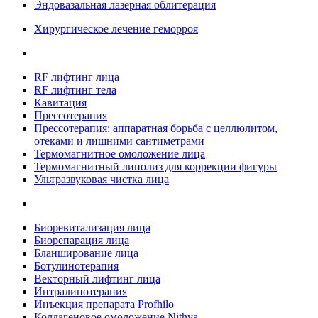
Эндовазальная лазерная облитерация
Хирургическое лечение геморроя
RF лифтинг лица
RF лифтинг тела
Кавитация
Прессотерапия
Прессотерапия: аппаратная борьба с целлюлитом,
отеками и лишними сантиметрами
Термомагнитное омоложение лица
Термомагнитный липолиз для коррекции фигуры
Ультразвуковая чистка лица
Биоревитализация лица
Биорепарация лица
Бланширование лица
Ботулинотерапия
Векторный лифтинг лица
Интралипотерапия
Инъекция препарата Profhilo
Коллагеновое омоложение Nithya