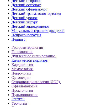
Детский невролог
Детский остеопат
Детский офтальмолог
Детский травматолог-ортопед
Детский уролог
Детский хирург
Детский эндокринолог
Мануальный терапевт для детей
Нейросонография
Педиатр
Гастроэнтерология
Гинекология
Дуплексное сканирование
Калькулятор анализов
Кардиология
Маммология
Неврология
Ортопедия
Оториноларингология (ЛОР)
Офтальмология
Проктология
Пульмонология
Рентген
Урология