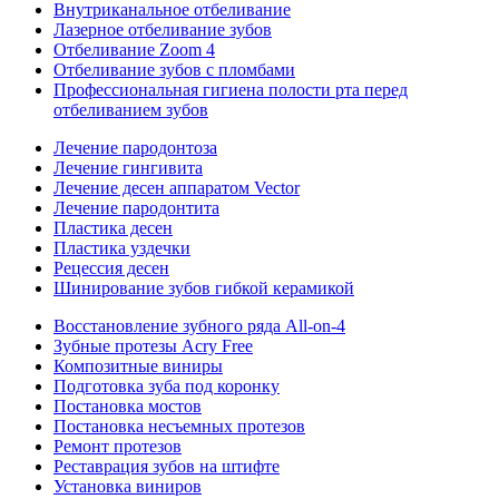
Внутриканальное отбеливание
Лазерное отбеливание зубов
Отбеливание Zoom 4
Отбеливание зубов с пломбами
Профессиональная гигиена полости рта перед
отбеливанием зубов
Лечение пародонтоза
Лечение гингивита
Лечение десен аппаратом Vector
Лечение пародонтита
Пластика десен
Пластика уздечки
Рецессия десен
Шинирование зубов гибкой керамикой
Восстановление зубного ряда All‑on‑4
Зубные протезы Acry Free
Композитные виниры
Подготовка зуба под коронку
Постановка мостов
Постановка несъемных протезов
Ремонт протезов
Реставрация зубов на штифте
Установка виниров