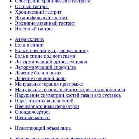
Обострение хронического гастрита
Острый гастрит
Хронический гастрит
Эозинофильный гастрит
Эрозивно-язвенный гастрит
Язвенный гастрит
Атеросклероз
Боли в спине
Боль в пояснице, отдающая в ногу
Боль в спине под лопатками
Деформирующий артроз суставов
Деформирующий спондилез
Лечение боли в ногах
Лечение головной боли
Мануальная терапия при грыже
Мануальная терапия шейного отдела позвоночника
Нарушение симметрии костей таза и его суставов
Парез нижних конечностей
Плечелопаточный периартроз
Спондилоартроз
Шейный миозит
Недостающий объем лица
Жировые отложения в проблемных местах