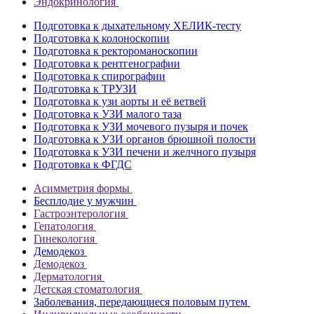
Эндокринология
Подготовка к дыхательному ХЕЛИК-тесту
Подготовка к колоноскопии
Подготовка к ректороманоскопии
Подготовка к рентгенографии
Подготовка к спирографии
Подготовка к ТРУЗИ
Подготовка к узи аорты и её ветвей
Подготовка к УЗИ малого таза
Подготовка к УЗИ мочевого пузыря и почек
Подготовка к УЗИ органов брюшной полости
Подготовка к УЗИ печени и желчного пузыря
Подготовка к ФГДС
Асимметрия формы
Бесплодие у мужчин
Гастроэнтерология
Гепатология
Гинекология
Демодекоз
Демодекоз
Дерматология
Детская стоматология
Заболевания, передающиеся половым путем