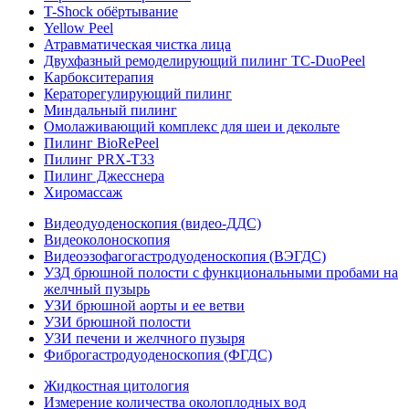
T-Shock обёртывание
Yellow Peel
Атравматическая чистка лица
Двухфазный ремоделирующий пилинг TC-DuoPeel
Карбокситерапия
Кераторегулирующий пилинг
Миндальный пилинг
Омолаживающий комплекс для шеи и декольте
Пилинг BioRePeel
Пилинг PRX-T33
Пилинг Джесснера
Хиромассаж
Видеодуоденоскопия (видео-ДДС)
Видеоколоноскопия
Видеоэзофагогастродуоденоскопия (ВЭГДС)
УЗД брюшной полости с функциональными пробами на
желчный пузырь
УЗИ брюшной аорты и ее ветви
УЗИ брюшной полости
УЗИ печени и желчного пузыря
Фиброгастродуоденоскопия (ФГДС)
Жидкостная цитология
Измерение количества околоплодных вод