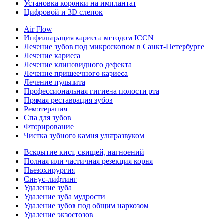
Установка коронки на имплантат
Цифровой и 3D слепок
Air Flow
Инфильтрация кариеса методом ICON
Лечение зубов под микроскопом в Санкт-Петербурге
Лечение кариеса
Лечение клиновидного дефекта
Лечение пришеечного кариеса
Лечение пульпита
Профессиональная гигиена полости рта
Прямая реставрация зубов
Ремотерапия
Спа для зубов
Фторирование
Чистка зубного камня ультразвуком
Вскрытие кист, свищей, нагноений
Полная или частичная резекция корня
Пьезохирургия
Синус-лифтинг
Удаление зуба
Удаление зуба мудрости
Удаление зубов под общим наркозом
Удаление экзостозов