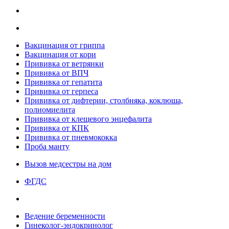
Вакцинация от гриппа
Вакцинация от кори
Прививка от ветрянки
Прививка от ВПЧ
Прививка от гепатита
Прививка от герпеса
Прививка от дифтерии, столбняка, коклюша,
полиомиелита
Прививка от клещевого энцефалита
Прививка от КПК
Прививка от пневмококка
Проба манту
Вызов медсестры на дом
ФГДС
Ведение беременности
Гинеколог-эндокринолог