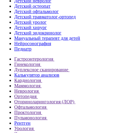
Детский невролог
Детский остеопат
Детский офтальмолог
Детский травматолог-ортопед
Детский уролог
Детский хирург
Детский эндокринолог
Мануальный терапевт для детей
Нейросонография
Педиатр
Гастроэнтерология
Гинекология
Дуплексное сканирование
Калькулятор анализов
Кардиология
Маммология
Неврология
Ортопедия
Оториноларингология (ЛОР)
Офтальмология
Проктология
Пульмонология
Рентген
Урология