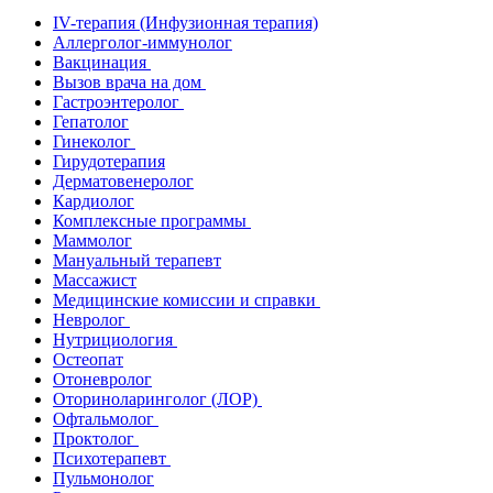
IV-терапия (Инфузионная терапия)
Аллерголог-иммунолог
Вакцинация
Вызов врача на дом
Гастроэнтеролог
Гепатолог
Гинеколог
Гирудотерапия
Дерматовенеролог
Кардиолог
Комплексные программы
Маммолог
Мануальный терапевт
Массажист
Медицинские комиссии и справки
Невролог
Нутрициология
Остеопат
Отоневролог
Оториноларинголог (ЛОР)
Офтальмолог
Проктолог
Психотерапевт
Пульмонолог