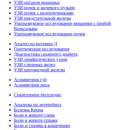
УЗИ органов мошонки
УЗИ почек и мочевого пузыря
УЗИ почек с надпочечниками
УЗИ предстательной железы
Ультразвуковое исследование мошонки с пробой
Вальсальвы
Ультразвуковое исследование почек
Анализ на витамин Д
Генетические исследования
Диагностика сахарного диабета
УЗИ лимфатических узлов
УЗИ слюнных желез
УЗИ щитовидной железы
Асимметрия губ
Асимметрия лица
Секреторное бесплодие
Анализы на энтеробиоз
Болезнь Крона
Боли в животе слева
Боли в животе справа
Боли и спазмы в кишечнике