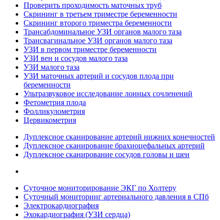
Проверить проходимость маточных труб
Скрининг в третьем триместре беременности
Скрининг второго триместра беременности
Трансабдоминальное УЗИ органов малого таза
Трансвагинальное УЗИ органов малого таза
УЗИ в первом триместре беременности
УЗИ вен и сосудов малого таза
УЗИ малого таза
УЗИ маточных артерий и сосудов плода при
беременности
Ультразвуковое исследование лонных сочленений
Фетометрия плода
Фолликулометрия
Цервикометрия
Дуплексное сканирование артерий нижних конечностей
Дуплексное сканирование брахиоцефальных артерий
Дуплексное сканирование сосудов головы и шеи
Суточное мониторирование ЭКГ по Холтеру
Суточный мониторинг артериального давления в СПб
Электрокардиография
Эхокардиография (УЗИ сердца)