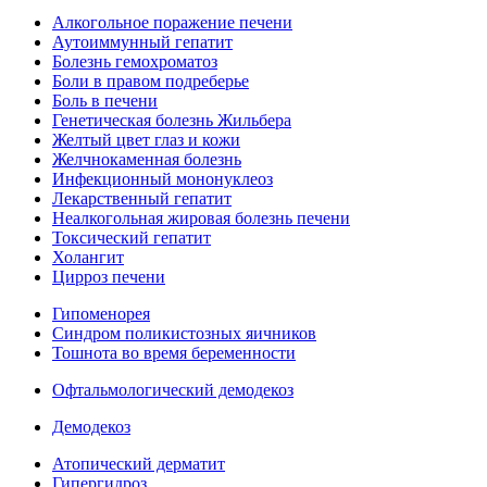
Алкогольное поражение печени
Аутоиммунный гепатит
Болезнь гемохроматоз
Боли в правом подреберье
Боль в печени
Генетическая болезнь Жильбера
Желтый цвет глаз и кожи
Желчнокаменная болезнь
Инфекционный мононуклеоз
Лекарственный гепатит
Неалкогольная жировая болезнь печени
Токсический гепатит
Холангит
Цирроз печени
Гипоменорея
Синдром поликистозных яичников
Тошнота во время беременности
Офтальмологический демодекоз
Демодекоз
Атопический дерматит
Гипергидроз