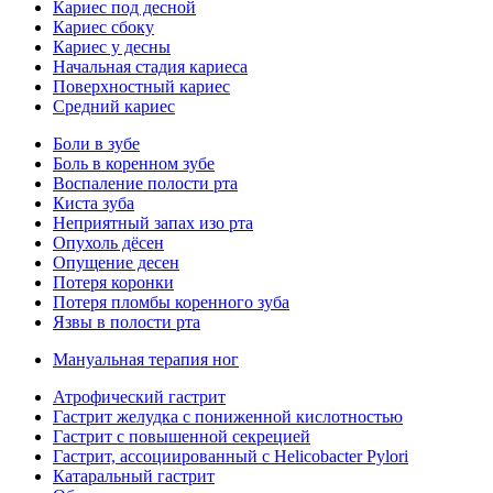
Кариес под десной
Кариес сбоку
Кариес у десны
Начальная стадия кариеса
Поверхностный кариес
Средний кариес
Боли в зубе
Боль в коренном зубе
Воспаление полости рта
Киста зуба
Неприятный запах изо рта
Опухоль дёсен
Опущение десен
Потеря коронки
Потеря пломбы коренного зуба
Язвы в полости рта
Мануальная терапия ног
Атрофический гастрит
Гастрит желудка с пониженной кислотностью
Гастрит с повышенной секрецией
Гастрит, ассоциированный с Helicobacter Pylori
Катаральный гастрит