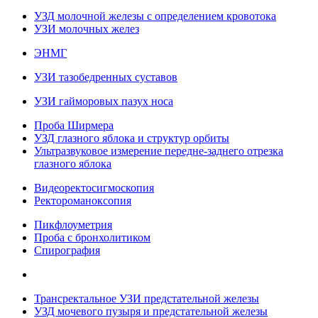
УЗД молочной железы с определением кровотока
УЗИ молочных желез
ЭНМГ
УЗИ тазобедренных суставов
УЗИ гайморовых пазух носа
Проба Ширмера
УЗД глазного яблока и структур орбиты
Ультразвуковое измерение передне-заднего отрезка
глазного яблока
Видеоректосигмоскопия
Ректороманоксопия
Пикфлоуметрия
Проба с бронхолитиком
Спирография
Трансректальное УЗИ предстательной железы
УЗД мочевого пузыря и предстательной железы