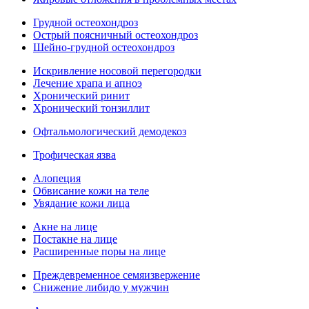
Грудной остеохондроз
Острый поясничный остеохондроз
Шейно-грудной остеохондроз
Искривление носовой перегородки
Лечение храпа и апноэ
Хронический ринит
Хронический тонзиллит
Офтальмологический демодекоз
Трофическая язва
Алопеция
Обвисание кожи на теле
Увядание кожи лица
Акне на лице
Постакне на лице
Расширенные поры на лице
Преждевременное семяизвержение
Снижение либидо у мужчин