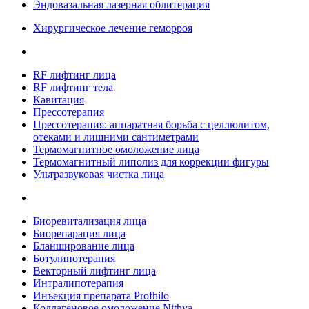
Эндовазальная лазерная облитерация
Хирургическое лечение геморроя
RF лифтинг лица
RF лифтинг тела
Кавитация
Прессотерапия
Прессотерапия: аппаратная борьба с целлюлитом,
отеками и лишними сантиметрами
Термомагнитное омоложение лица
Термомагнитный липолиз для коррекции фигуры
Ультразвуковая чистка лица
Биоревитализация лица
Биорепарация лица
Бланширование лица
Ботулинотерапия
Векторный лифтинг лица
Интралипотерапия
Инъекция препарата Profhilo
Коллагеновое омоложение Nithya