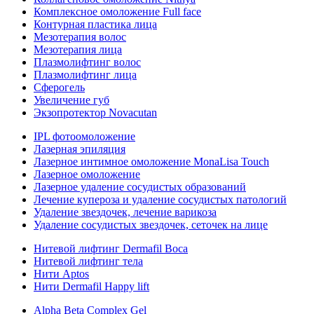
Комплексное омоложение Full face
Контурная пластика лица
Мезотерапия волос
Мезотерапия лица
Плазмолифтинг волос
Плазмолифтинг лица
Сферогель
Увеличение губ
Экзопротектор Novacutan
IPL фотоомоложение
Лазерная эпиляция
Лазерное интимное омоложение MonaLisa Touch
Лазерное омоложение
Лазерное удаление сосудистых образований
Лечение купероза и удаление сосудистых патологий
Удаление звездочек, лечение варикоза
Удаление сосудистых звездочек, сеточек на лице
Нитевой лифтинг Dermafil Boca
Нитевой лифтинг тела
Нити Aptos
Нити Dermafil Happy lift
Alpha Beta Complex Gel