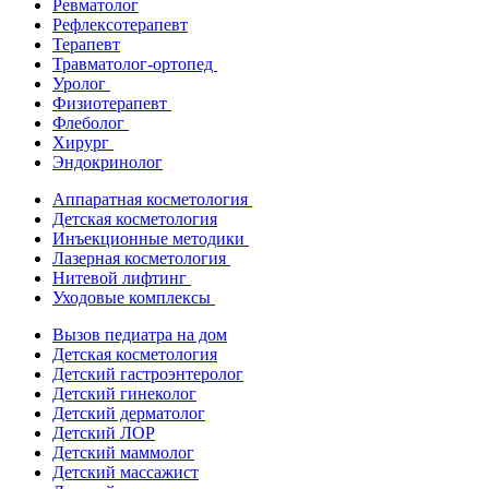
Ревматолог
Рефлексотерапевт
Терапевт
Травматолог-ортопед
Уролог
Физиотерапевт
Флеболог
Хирург
Эндокринолог
Аппаратная косметология
Детская косметология
Инъекционные методики
Лазерная косметология
Нитевой лифтинг
Уходовые комплексы
Вызов педиатра на дом
Детская косметология
Детский гастроэнтеролог
Детский гинеколог
Детский дерматолог
Детский ЛОР
Детский маммолог
Детский массажист