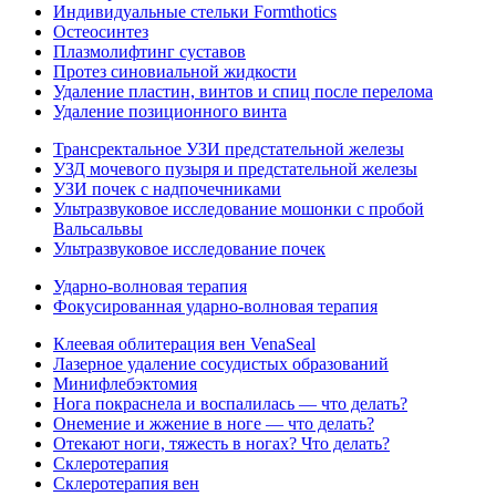
Индивидуальные стельки Formthotics
Остеосинтез
Плазмолифтинг суставов
Протез синовиальной жидкости
Удаление пластин, винтов и спиц после перелома
Удаление позиционного винта
Трансректальное УЗИ предстательной железы
УЗД мочевого пузыря и предстательной железы
УЗИ почек с надпочечниками
Ультразвуковое исследование мошонки с пробой
Вальсальвы
Ультразвуковое исследование почек
Ударно-волновая терапия
Фокусированная ударно-волновая терапия
Клеевая облитерация вен VenaSeal
Лазерное удаление сосудистых образований
Минифлебэктомия
Нога покраснела и воспалилась — что делать?
Онемение и жжение в ноге — что делать?
Отекают ноги, тяжесть в ногах? Что делать?
Склеротерапия
Склеротерапия вен