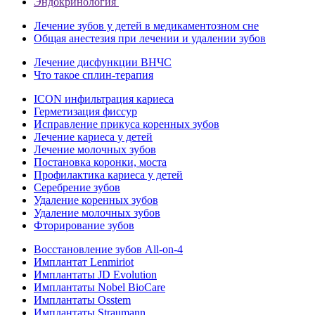
Эндокринология
Лечение зубов у детей в медикаментозном сне
Общая анестезия при лечении и удалении зубов
Лечение дисфункции ВНЧС
Что такое сплин-терапия
ICON инфильтрация кариеса
Герметизация фиссур
Исправление прикуса коренных зубов
Лечение кариеса у детей
Лечение молочных зубов
Постановка коронки, моста
Профилактика кариеса у детей
Серебрение зубов
Удаление коренных зубов
Удаление молочных зубов
Фторирование зубов
Восстановление зубов All‑on‑4
Имплантат Lenmiriot
Имплантаты JD Evolution
Имплантаты Nobel BioСare
Имплантаты Osstem
Имплантаты Straumann