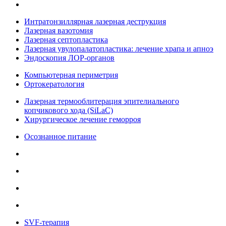
Интратонзиллярная лазерная деструкция
Лазерная вазотомия
Лазерная септопластика
Лазерная увулопалатопластика: лечение храпа и апноэ
Эндоскопия ЛОР-органов
Компьютерная периметрия
Ортокератология
Лазерная термооблитерация эпителиального
копчикового хода (SiLaC)
Хирургическое лечение геморроя
Осознанное питание
SVF-терапия