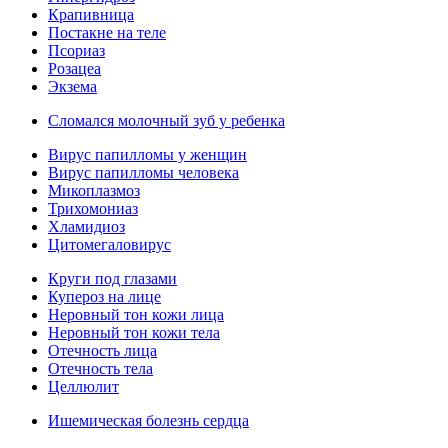
Крапивница
Постакне на теле
Псориаз
Розацеа
Экзема
Сломался молочный зуб у ребенка
Вирус папилломы у женщин
Вирус папилломы человека
Микоплазмоз
Трихомониаз
Хламидиоз
Цитомегаловирус
Круги под глазами
Купероз на лице
Неровный тон кожи лица
Неровный тон кожи тела
Отечность лица
Отечность тела
Целлюлит
Ишемическая болезнь сердца