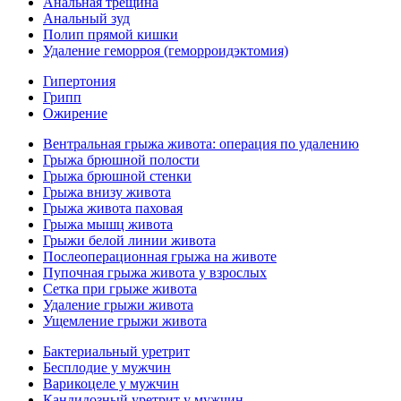
Анальная трещина
Анальный зуд
Полип прямой кишки
Удаление геморроя (геморроидэктомия)
Гипертония
Грипп
Ожирение
Вентральная грыжа живота: операция по удалению
Грыжа брюшной полости
Грыжа брюшной стенки
Грыжа внизу живота
Грыжа живота паховая
Грыжа мышц живота
Грыжи белой линии живота
Послеоперационная грыжа на животе
Пупочная грыжа живота у взрослых
Сетка при грыже живота
Удаление грыжи живота
Ущемление грыжи живота
Бактериальный уретрит
Бесплодие у мужчин
Варикоцеле у мужчин
Кандидозный уретрит у мужчин