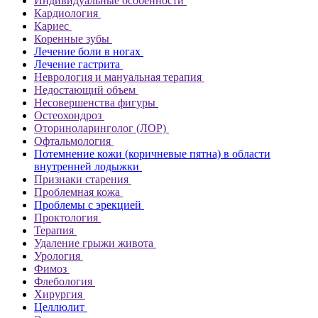
Индивидуальные особенности
Кардиология
Кариес
Коренные зубы
Лечение боли в ногах
Лечение гастрита
Неврология и мануальная терапия
Недостающий объем
Несовершенства фигуры
Остеохондроз
Оториноларинголог (ЛОР)
Офтальмология
Потемнение кожи (коричневые пятна) в области
внутренней лодыжки
Признаки старения
Проблемная кожа
Проблемы с эрекцией
Проктология
Терапия
Удаление грыжи живота
Урология
Фимоз
Флебология
Хирургия
Целлюлит