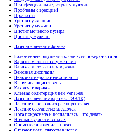
Неинфекционный уретрит у мужчин
Проблемы с эрекцией
Простатит
Уретрит у женщин
Уретрит у мужчин
Цистит мочевого пузыря
Цистит у мужчин
Лазерное лечение фимоза
Болезненные ощущения вдоль всей поверхности ног
Варикоз малого таза у женщин
Варикоз малого таза у мужчин
Венозная дисплазия
Венозная недостаточность ноги
Выпячивающиеся вены
Как лечат варикоз
Клеевая облитерация вен VenaSeal
Лазерное лечение варикоза (ЭВЛК)
Лечение варикозного расширения вен
Лечение сосудистых звездочек
Нога покраснела и воспалилась - что делать
Ночные судороги в икрах
Онемение и жжение в ногах
Отекают ноги, тяжести в ногах