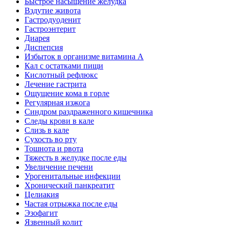
Быстрое насыщение желудка
Вздутие живота
Гастродуоденит
Гастроэнтерит
Диарея
Диспепсия
Избыток в организме витамина А
Кал с остатками пищи
Кислотный рефлюкс
Лечение гастрита
Ощущение кома в горле
Регулярная изжога
Синдром раздраженного кишечника
Следы крови в кале
Слизь в кале
Сухость во рту
Тошнота и рвота
Тяжесть в желудке после еды
Увеличение печени
Урогенитальные инфекции
Хронический панкреатит
Целиакия
Частая отрыжка после еды
Эзофагит
Язвенный колит