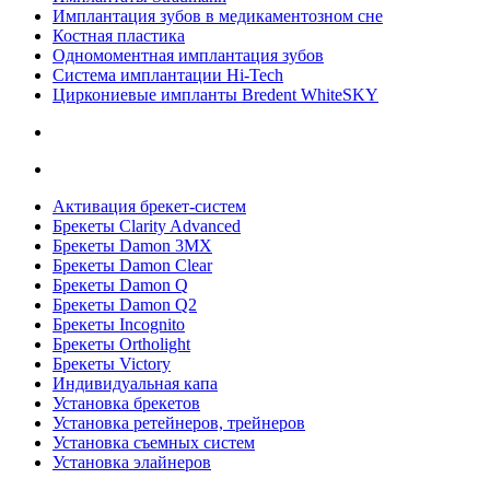
Имплантация зубов в медикаментозном сне
Костная пластика
Одномоментная имплантация зубов
Система имплантации Hi-Tech
Циркониевые импланты Bredent WhiteSKY
Активация брекет-систем
Брекеты Clarity Advanced
Брекеты Damon 3MX
Брекеты Damon Clear
Брекеты Damon Q
Брекеты Damon Q2
Брекеты Incognito
Брекеты Ortholight
Брекеты Victory
Индивидуальная капа
Установка брекетов
Установка ретейнеров, трейнеров
Установка съемных систем
Установка элайнеров