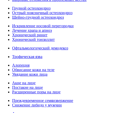
Грудной остеохондроз
Острый поясничный остеохондроз
Шейно-грудной остеохондроз
Искривление носовой перегородки
Лечение храпа и апноэ
Хронический ринит
Хронический тонзиллит
Офтальмологический демодекоз
Трофическая язва
Алопеция
Обвисание кожи на теле
Увядание кожи лица
Акне на лице
Постакне на лице
Расширенные поры на лице
Преждевременное семяизвержение
Снижение либидо у мужчин