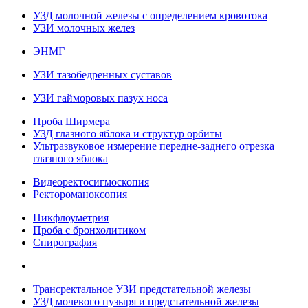
УЗД молочной железы с определением кровотока
УЗИ молочных желез
ЭНМГ
УЗИ тазобедренных суставов
УЗИ гайморовых пазух носа
Проба Ширмера
УЗД глазного яблока и структур орбиты
Ультразвуковое измерение передне-заднего отрезка
глазного яблока
Видеоректосигмоскопия
Ректороманоксопия
Пикфлоуметрия
Проба с бронхолитиком
Спирография
Трансректальное УЗИ предстательной железы
УЗД мочевого пузыря и предстательной железы