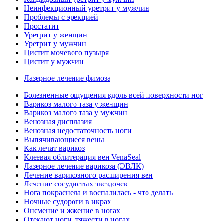
Неинфекционный уретрит у мужчин
Проблемы с эрекцией
Простатит
Уретрит у женщин
Уретрит у мужчин
Цистит мочевого пузыря
Цистит у мужчин
Лазерное лечение фимоза
Болезненные ощущения вдоль всей поверхности ног
Варикоз малого таза у женщин
Варикоз малого таза у мужчин
Венозная дисплазия
Венозная недостаточность ноги
Выпячивающиеся вены
Как лечат варикоз
Клеевая облитерация вен VenaSeal
Лазерное лечение варикоза (ЭВЛК)
Лечение варикозного расширения вен
Лечение сосудистых звездочек
Нога покраснела и воспалилась - что делать
Ночные судороги в икрах
Онемение и жжение в ногах
Отекают ноги, тяжести в ногах