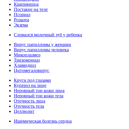
Крапивница
Постакне на теле
Псориаз
Розацеа
Экзема
Сломался молочный зуб у ребенка
Вирус папилломы у женщин
Вирус папилломы человека
Микоплазмоз
Трихомониаз
Хламидиоз
Цитомегаловирус
Круги под глазами
Купероз на лице
Неровный тон кожи лица
Неровный тон кожи тела
Отечность лица
Отечность тела
Целлюлит
Ишемическая болезнь сердца