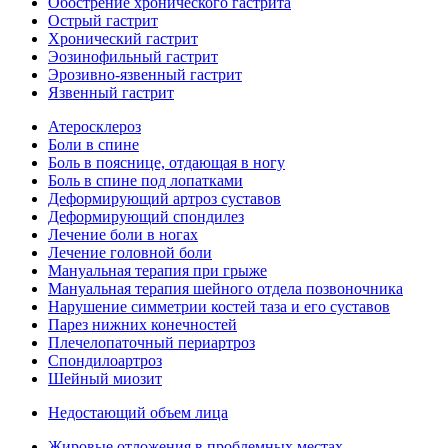
Обострение хронического гастрита
Острый гастрит
Хронический гастрит
Эозинофильный гастрит
Эрозивно-язвенный гастрит
Язвенный гастрит
Атеросклероз
Боли в спине
Боль в пояснице, отдающая в ногу
Боль в спине под лопатками
Деформирующий артроз суставов
Деформирующий спондилез
Лечение боли в ногах
Лечение головной боли
Мануальная терапия при грыже
Мануальная терапия шейного отдела позвоночника
Нарушение симметрии костей таза и его суставов
Парез нижних конечностей
Плечелопаточный периартроз
Спондилоартроз
Шейный миозит
Недостающий объем лица
Жировые отложения в проблемных местах