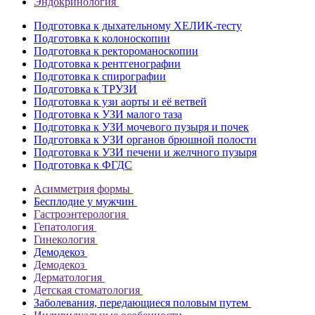
Эндокринология
Подготовка к дыхательному ХЕЛИК-тесту
Подготовка к колоноскопии
Подготовка к ректороманоскопии
Подготовка к рентгенографии
Подготовка к спирографии
Подготовка к ТРУЗИ
Подготовка к узи аорты и её ветвей
Подготовка к УЗИ малого таза
Подготовка к УЗИ мочевого пузыря и почек
Подготовка к УЗИ органов брюшной полости
Подготовка к УЗИ печени и желчного пузыря
Подготовка к ФГДС
Асимметрия формы
Бесплодие у мужчин
Гастроэнтерология
Гепатология
Гинекология
Демодекоз
Демодекоз
Дерматология
Детская стоматология
Заболевания, передающиеся половым путем