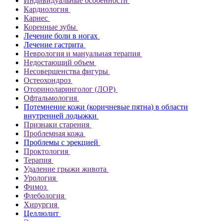
Индивидуальные особенности
Кардиология
Кариес
Коренные зубы
Лечение боли в ногах
Лечение гастрита
Неврология и мануальная терапия
Недостающий объем
Несовершенства фигуры
Остеохондроз
Оториноларинголог (ЛОР)
Офтальмология
Потемнение кожи (коричневые пятна) в области
внутренней лодыжки
Признаки старения
Проблемная кожа
Проблемы с эрекцией
Проктология
Терапия
Удаление грыжи живота
Урология
Фимоз
Флебология
Хирургия
Целлюлит