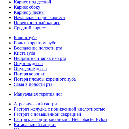
Кариес под десной
Кариес сбоку
Кариес у десны
Начальная стадия кариеса
Поверхностный кариес
Средний кариес
Боли в зубе
Боль в коренном зубе
Воспаление полости рта
Киста зуба
Неприятный запах изо рта
Опухоль дёсен
Опущение десен
Потеря коронки
Потеря пломбы коренного зуба
Язвы в полости рта
Мануальная терапия ног
Атрофический гастрит
Гастрит желудка с пониженной кислотностью
Гастрит с повышенной секрецией
Гастрит, ассоциированный с Helicobacter Pylori
Катаральный гастрит