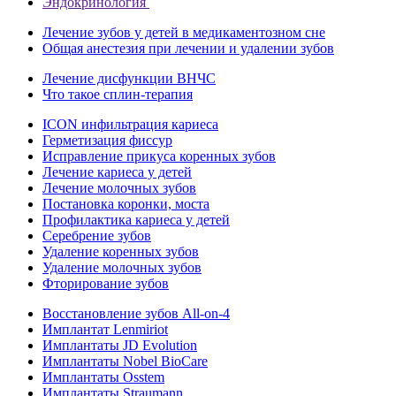
Эндокринология
Лечение зубов у детей в медикаментозном сне
Общая анестезия при лечении и удалении зубов
Лечение дисфункции ВНЧС
Что такое сплин-терапия
ICON инфильтрация кариеса
Герметизация фиссур
Исправление прикуса коренных зубов
Лечение кариеса у детей
Лечение молочных зубов
Постановка коронки, моста
Профилактика кариеса у детей
Серебрение зубов
Удаление коренных зубов
Удаление молочных зубов
Фторирование зубов
Восстановление зубов All‑on‑4
Имплантат Lenmiriot
Имплантаты JD Evolution
Имплантаты Nobel BioСare
Имплантаты Osstem
Имплантаты Straumann