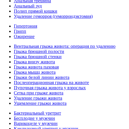
Анальная трещина
Анальный зуд
Полип прямой кишки
Удаление геморроя (геморроидэктомия)
Гипертония
Грипп
Ожирение
Вентральная грыжа живота: операция по удалению
Грыжа брюшной полости
Грыжа брюшной стенки
Грыжа внизу живота
Грыжа живота паховая
Грыжа мышц живота
Грыжи белой линии живота
Послеоперационная грыжа на животе
Пупочная грыжа живота у взрослых
Сетка при грыже живота
Удаление грыжи живота
Ущемление грыжи живота
Бактериальный уретрит
Бесплодие у мужчин
Варикоцеле у мужчин
Кандидозный уретрит у мужчин