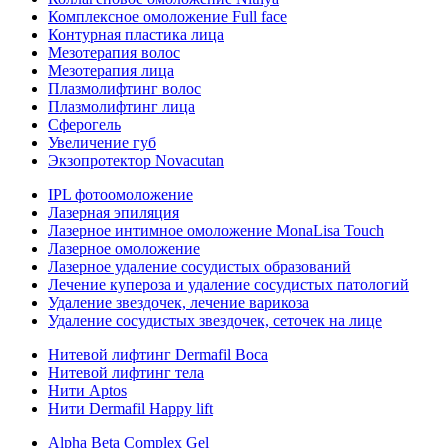
Комплексное омоложение Full face
Контурная пластика лица
Мезотерапия волос
Мезотерапия лица
Плазмолифтинг волос
Плазмолифтинг лица
Сферогель
Увеличение губ
Экзопротектор Novacutan
IPL фотоомоложение
Лазерная эпиляция
Лазерное интимное омоложение MonaLisa Touch
Лазерное омоложение
Лазерное удаление сосудистых образований
Лечение купероза и удаление сосудистых патологий
Удаление звездочек, лечение варикоза
Удаление сосудистых звездочек, сеточек на лице
Нитевой лифтинг Dermafil Boca
Нитевой лифтинг тела
Нити Aptos
Нити Dermafil Happy lift
Alpha Beta Complex Gel