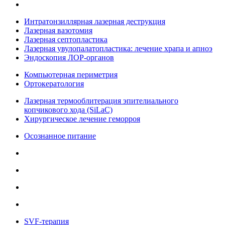
Интратонзиллярная лазерная деструкция
Лазерная вазотомия
Лазерная септопластика
Лазерная увулопалатопластика: лечение храпа и апноэ
Эндоскопия ЛОР-органов
Компьютерная периметрия
Ортокератология
Лазерная термооблитерация эпителиального
копчикового хода (SiLaC)
Хирургическое лечение геморроя
Осознанное питание
SVF-терапия