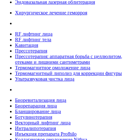
Эндовазальная лазерная облитерация
Хирургическое лечение геморроя
RF лифтинг лица
RF лифтинг тела
Кавитация
Прессотерапия
Прессотерапия: аппаратная борьба с целлюлитом,
отеками и лишними сантиметрами
Термомагнитное омоложение лица
Термомагнитный липолиз для коррекции фигуры
Ультразвуковая чистка лица
Биоревитализация лица
Биорепарация лица
Бланширование лица
Ботулинотерапия
Векторный лифтинг лица
Интралипотерапия
Инъекция препарата Profhilo
Коллагеновое омоложение Nithya