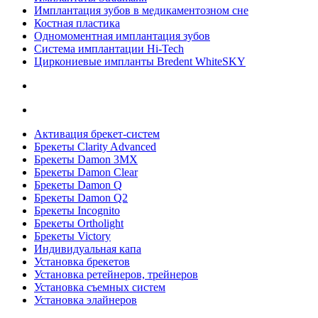
Имплантация зубов в медикаментозном сне
Костная пластика
Одномоментная имплантация зубов
Система имплантации Hi-Tech
Циркониевые импланты Bredent WhiteSKY
Активация брекет-систем
Брекеты Clarity Advanced
Брекеты Damon 3MX
Брекеты Damon Clear
Брекеты Damon Q
Брекеты Damon Q2
Брекеты Incognito
Брекеты Ortholight
Брекеты Victory
Индивидуальная капа
Установка брекетов
Установка ретейнеров, трейнеров
Установка съемных систем
Установка элайнеров