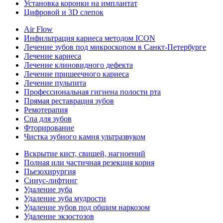
Установка коронки на имплантат
Цифровой и 3D слепок
Air Flow
Инфильтрация кариеса методом ICON
Лечение зубов под микроскопом в Санкт-Петербурге
Лечение кариеса
Лечение клиновидного дефекта
Лечение пришеечного кариеса
Лечение пульпита
Профессиональная гигиена полости рта
Прямая реставрация зубов
Ремотерапия
Спа для зубов
Фторирование
Чистка зубного камня ультразвуком
Вскрытие кист, свищей, нагноений
Полная или частичная резекция корня
Пьезохирургия
Синус-лифтинг
Удаление зуба
Удаление зуба мудрости
Удаление зубов под общим наркозом
Удаление экзостозов