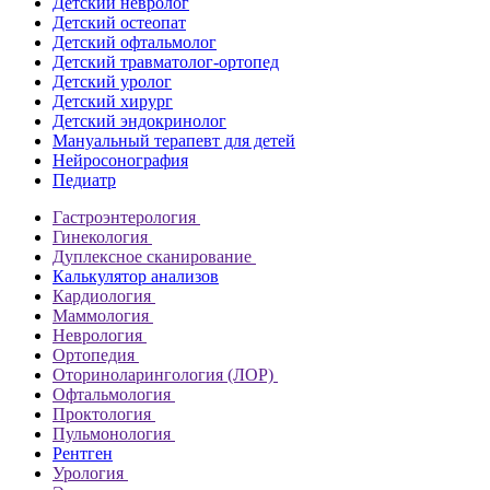
Детский невролог
Детский остеопат
Детский офтальмолог
Детский травматолог-ортопед
Детский уролог
Детский хирург
Детский эндокринолог
Мануальный терапевт для детей
Нейросонография
Педиатр
Гастроэнтерология
Гинекология
Дуплексное сканирование
Калькулятор анализов
Кардиология
Маммология
Неврология
Ортопедия
Оториноларингология (ЛОР)
Офтальмология
Проктология
Пульмонология
Рентген
Урология