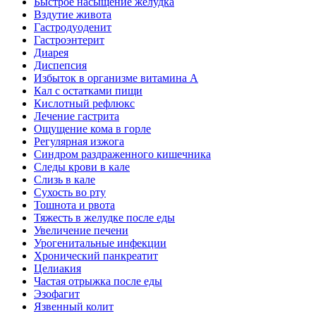
Быстрое насыщение желудка
Вздутие живота
Гастродуоденит
Гастроэнтерит
Диарея
Диспепсия
Избыток в организме витамина А
Кал с остатками пищи
Кислотный рефлюкс
Лечение гастрита
Ощущение кома в горле
Регулярная изжога
Синдром раздраженного кишечника
Следы крови в кале
Слизь в кале
Сухость во рту
Тошнота и рвота
Тяжесть в желудке после еды
Увеличение печени
Урогенитальные инфекции
Хронический панкреатит
Целиакия
Частая отрыжка после еды
Эзофагит
Язвенный колит