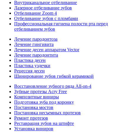
Внутриканальное отбеливание
Лазерное отбеливание зубов
Отбеливание Zoom 4
Отбеливание зубов с пломбами
Профессиональная гигиена полости рта перед
отбеливанием зубов
Лечение пародонтоза
Лечение гингивита
Лечение десен аппаратом Vector
Лечение пародонтита
Пластика десен
Пластика уздечки
Рецессия десен
Шинирование зубов гибкой керамикой
Восстановление зубного ряда All‑on‑4
Зубные протезы Acry Free
Композитные виниры
Подготовка зуба под коронку
Постановка мостов
Постановка несъемных протезов
Ремонт протезов
Реставрация зубов на штифте
Установка виниров