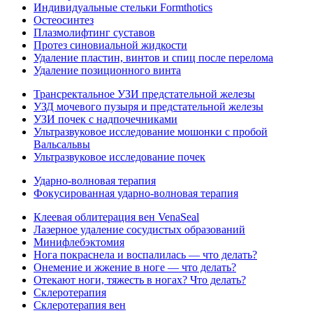
Индивидуальные стельки Formthotics
Остеосинтез
Плазмолифтинг суставов
Протез синовиальной жидкости
Удаление пластин, винтов и спиц после перелома
Удаление позиционного винта
Трансректальное УЗИ предстательной железы
УЗД мочевого пузыря и предстательной железы
УЗИ почек с надпочечниками
Ультразвуковое исследование мошонки с пробой
Вальсальвы
Ультразвуковое исследование почек
Ударно-волновая терапия
Фокусированная ударно-волновая терапия
Клеевая облитерация вен VenaSeal
Лазерное удаление сосудистых образований
Минифлебэктомия
Нога покраснела и воспалилась — что делать?
Онемение и жжение в ноге — что делать?
Отекают ноги, тяжесть в ногах? Что делать?
Склеротерапия
Склеротерапия вен