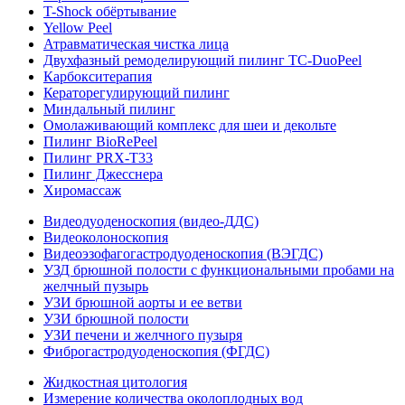
T-Shock обёртывание
Yellow Peel
Атравматическая чистка лица
Двухфазный ремоделирующий пилинг TC-DuoPeel
Карбокситерапия
Кераторегулирующий пилинг
Миндальный пилинг
Омолаживающий комплекс для шеи и декольте
Пилинг BioRePeel
Пилинг PRX-T33
Пилинг Джесснера
Хиромассаж
Видеодуоденоскопия (видео-ДДС)
Видеоколоноскопия
Видеоэзофагогастродуоденоскопия (ВЭГДС)
УЗД брюшной полости с функциональными пробами на
желчный пузырь
УЗИ брюшной аорты и ее ветви
УЗИ брюшной полости
УЗИ печени и желчного пузыря
Фиброгастродуоденоскопия (ФГДС)
Жидкостная цитология
Измерение количества околоплодных вод