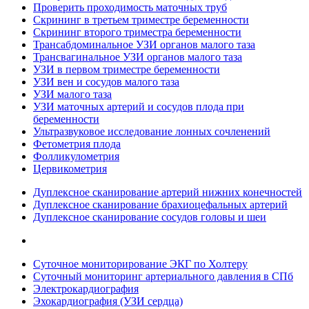
Проверить проходимость маточных труб
Скрининг в третьем триместре беременности
Скрининг второго триместра беременности
Трансабдоминальное УЗИ органов малого таза
Трансвагинальное УЗИ органов малого таза
УЗИ в первом триместре беременности
УЗИ вен и сосудов малого таза
УЗИ малого таза
УЗИ маточных артерий и сосудов плода при
беременности
Ультразвуковое исследование лонных сочленений
Фетометрия плода
Фолликулометрия
Цервикометрия
Дуплексное сканирование артерий нижних конечностей
Дуплексное сканирование брахиоцефальных артерий
Дуплексное сканирование сосудов головы и шеи
Суточное мониторирование ЭКГ по Холтеру
Суточный мониторинг артериального давления в СПб
Электрокардиография
Эхокардиография (УЗИ сердца)