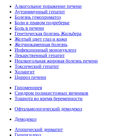
Алкогольное поражение печени
Аутоиммунный гепатит
Болезнь гемохроматоз
Боли в правом подреберье
Боль в печени
Генетическая болезнь Жильбера
Желтый цвет глаз и кожи
Желчнокаменная болезнь
Инфекционный мононуклеоз
Лекарственный гепатит
Неалкогольная жировая болезнь печени
Токсический гепатит
Холангит
Цирроз печени
Гипоменорея
Синдром поликистозных яичников
Тошнота во время беременности
Офтальмологический демодекоз
Демодекоз
Атопический дерматит
Гипергидроз