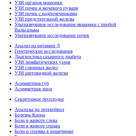
УЗИ органов мошонки
УЗИ почек и мочевого пузыря
УЗИ почек с надпочечниками
УЗИ предстательной железы
Ультразвуковое исследование мошонки с пробой
Вальсальвы
Ультразвуковое исследование почек
Анализ на витамин Д
Генетические исследования
Диагностика сахарного диабета
УЗИ лимфатических узлов
УЗИ слюнных желез
УЗИ щитовидной железы
Асимметрия губ
Асимметрия лица
Секреторное бесплодие
Анализы на энтеробиоз
Болезнь Крона
Боли в животе слева
Боли в животе справа
Боли и спазмы в кишечнике