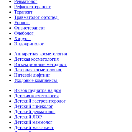
Ревматолог
Рефлексотерапевт
Терапевт
Травматолог-ортопед
Уролог
Физиотерапевт
Флеболог
Хирург
Эндокринолог
Аппаратная косметология
Детская косметология
Инъекционные методики
Лазерная косметология
Нитевой лифтинг
Уходовые комплексы
Вызов педиатра на дом
Детская косметология
Детский гастроэнтеролог
Детский гинеколог
Детский дерматолог
Детский ЛОР
Детский маммолог
Детский массажист