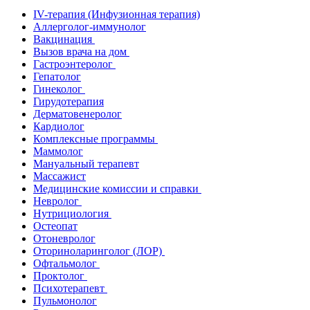
IV-терапия (Инфузионная терапия)
Аллерголог-иммунолог
Вакцинация
Вызов врача на дом
Гастроэнтеролог
Гепатолог
Гинеколог
Гирудотерапия
Дерматовенеролог
Кардиолог
Комплексные программы
Маммолог
Мануальный терапевт
Массажист
Медицинские комиссии и справки
Невролог
Нутрициология
Остеопат
Отоневролог
Оториноларинголог (ЛОР)
Офтальмолог
Проктолог
Психотерапевт
Пульмонолог