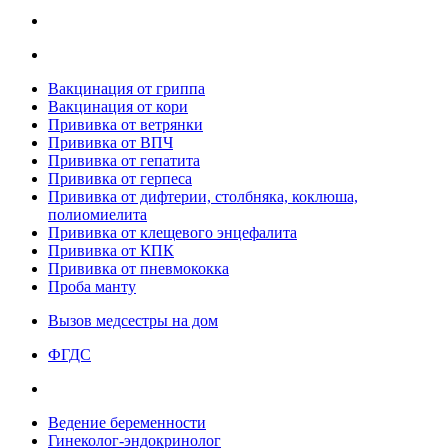
Вакцинация от гриппа
Вакцинация от кори
Прививка от ветрянки
Прививка от ВПЧ
Прививка от гепатита
Прививка от герпеса
Прививка от дифтерии, столбняка, коклюша,
полиомиелита
Прививка от клещевого энцефалита
Прививка от КПК
Прививка от пневмококка
Проба манту
Вызов медсестры на дом
ФГДС
Ведение беременности
Гинеколог-эндокринолог