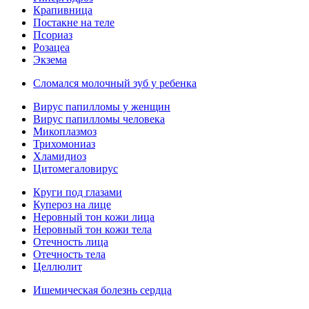
Крапивница
Постакне на теле
Псориаз
Розацеа
Экзема
Сломался молочный зуб у ребенка
Вирус папилломы у женщин
Вирус папилломы человека
Микоплазмоз
Трихомониаз
Хламидиоз
Цитомегаловирус
Круги под глазами
Купероз на лице
Неровный тон кожи лица
Неровный тон кожи тела
Отечность лица
Отечность тела
Целлюлит
Ишемическая болезнь сердца