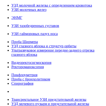
УЗД молочной железы с определением кровотока
УЗИ молочных желез
ЭНМГ
УЗИ тазобедренных суставов
УЗИ гайморовых пазух носа
Проба Ширмера
УЗД глазного яблока и структур орбиты
Ультразвуковое измерение передне-заднего отрезка
глазного яблока
Видеоректосигмоскопия
Ректороманоксопия
Пикфлоуметрия
Проба с бронхолитиком
Спирография
Трансректальное УЗИ предстательной железы
УЗД мочевого пузыря и предстательной железы