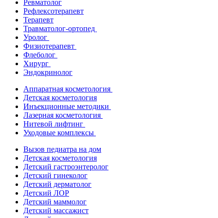
Ревматолог
Рефлексотерапевт
Терапевт
Травматолог-ортопед
Уролог
Физиотерапевт
Флеболог
Хирург
Эндокринолог
Аппаратная косметология
Детская косметология
Инъекционные методики
Лазерная косметология
Нитевой лифтинг
Уходовые комплексы
Вызов педиатра на дом
Детская косметология
Детский гастроэнтеролог
Детский гинеколог
Детский дерматолог
Детский ЛОР
Детский маммолог
Детский массажист