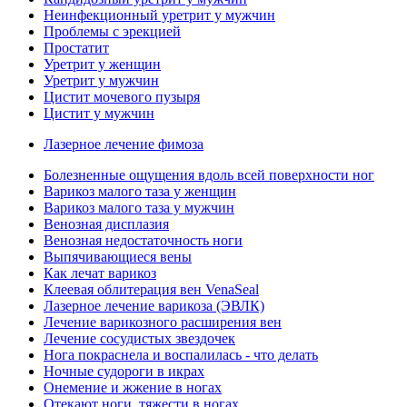
Неинфекционный уретрит у мужчин
Проблемы с эрекцией
Простатит
Уретрит у женщин
Уретрит у мужчин
Цистит мочевого пузыря
Цистит у мужчин
Лазерное лечение фимоза
Болезненные ощущения вдоль всей поверхности ног
Варикоз малого таза у женщин
Варикоз малого таза у мужчин
Венозная дисплазия
Венозная недостаточность ноги
Выпячивающиеся вены
Как лечат варикоз
Клеевая облитерация вен VenaSeal
Лазерное лечение варикоза (ЭВЛК)
Лечение варикозного расширения вен
Лечение сосудистых звездочек
Нога покраснела и воспалилась - что делать
Ночные судороги в икрах
Онемение и жжение в ногах
Отекают ноги, тяжести в ногах