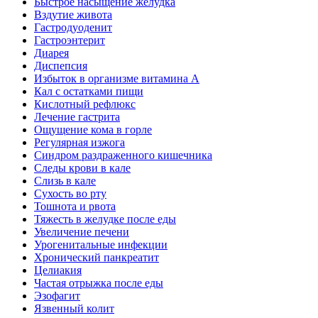
Быстрое насыщение желудка
Вздутие живота
Гастродуоденит
Гастроэнтерит
Диарея
Диспепсия
Избыток в организме витамина А
Кал с остатками пищи
Кислотный рефлюкс
Лечение гастрита
Ощущение кома в горле
Регулярная изжога
Синдром раздраженного кишечника
Следы крови в кале
Слизь в кале
Сухость во рту
Тошнота и рвота
Тяжесть в желудке после еды
Увеличение печени
Урогенитальные инфекции
Хронический панкреатит
Целиакия
Частая отрыжка после еды
Эзофагит
Язвенный колит