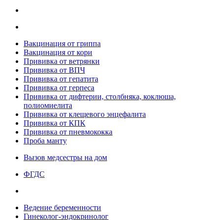
Вакцинация от гриппа
Вакцинация от кори
Прививка от ветрянки
Прививка от ВПЧ
Прививка от гепатита
Прививка от герпеса
Прививка от дифтерии, столбняка, коклюша,
полиомиелита
Прививка от клещевого энцефалита
Прививка от КПК
Прививка от пневмококка
Проба манту
Вызов медсестры на дом
ФГДС
Ведение беременности
Гинеколог-эндокринолог