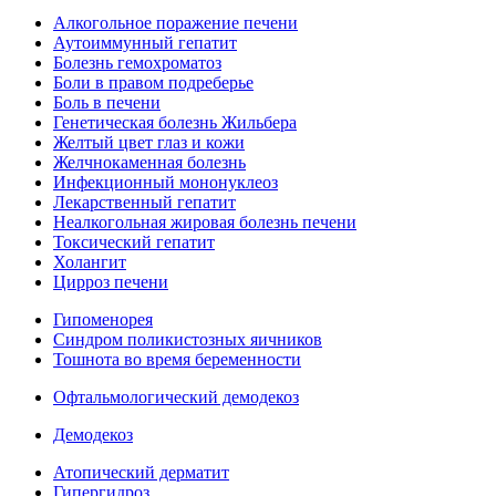
Алкогольное поражение печени
Аутоиммунный гепатит
Болезнь гемохроматоз
Боли в правом подреберье
Боль в печени
Генетическая болезнь Жильбера
Желтый цвет глаз и кожи
Желчнокаменная болезнь
Инфекционный мононуклеоз
Лекарственный гепатит
Неалкогольная жировая болезнь печени
Токсический гепатит
Холангит
Цирроз печени
Гипоменорея
Синдром поликистозных яичников
Тошнота во время беременности
Офтальмологический демодекоз
Демодекоз
Атопический дерматит
Гипергидроз