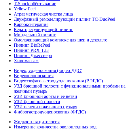
T-Shock обёртывание
Yellow Peel
Атравматическая чистка лица
Двухфазный ремоделирующий пилинг TC-DuoPeel
Карбокситерапия
Кераторегулирующий пилинг
Миндальный пилинг
Омолаживающий комплекс для шеи и декольте
Пилинг BioRePeel
Пилинг PRX-T33
Пилинг Джесснера
Хиромассаж
Видеодуоденоскопия (видео-ДДС)
Видеоколоноскопия
Видеоэзофагогастродуоденоскопия (ВЭГДС)
УЗД брюшной полости с функциональными пробами на
желчный пузырь
УЗИ брюшной аорты и ее ветви
УЗИ брюшной полости
УЗИ печени и желчного пузыря
Фиброгастродуоденоскопия (ФГДС)
Жидкостная цитология
Измерение количества околоплодных вод