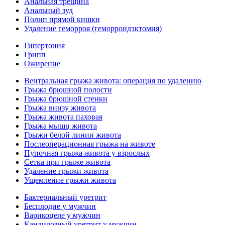
Анальная трещина
Анальный зуд
Полип прямой кишки
Удаление геморроя (геморроидэктомия)
Гипертония
Грипп
Ожирение
Вентральная грыжа живота: операция по удалению
Грыжа брюшной полости
Грыжа брюшной стенки
Грыжа внизу живота
Грыжа живота паховая
Грыжа мышц живота
Грыжи белой линии живота
Послеоперационная грыжа на животе
Пупочная грыжа живота у взрослых
Сетка при грыже живота
Удаление грыжи живота
Ущемление грыжи живота
Бактериальный уретрит
Бесплодие у мужчин
Варикоцеле у мужчин
Кандидозный уретрит у мужчин