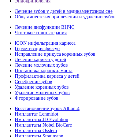
Эндокринология
Лечение зубов у детей в медикаментозном сне
Общая анестезия при лечении и удалении зубов
Лечение дисфункции ВНЧС
Что такое сплин-терапия
ICON инфильтрация кариеса
Герметизация фиссур
Исправление прикуса коренных зубов
Лечение кариеса у детей
Лечение молочных зубов
Постановка коронки, моста
Профилактика кариеса у детей
Серебрение зубов
Удаление коренных зубов
Удаление молочных зубов
Фторирование зубов
Восстановление зубов All‑on‑4
Имплантат Lenmiriot
Имплантаты JD Evolution
Имплантаты Nobel BioСare
Имплантаты Osstem
Имплантаты Straumann