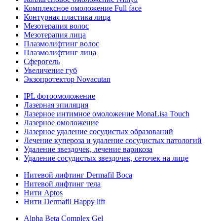
Комплексное омоложение Full face
Контурная пластика лица
Мезотерапия волос
Мезотерапия лица
Плазмолифтинг волос
Плазмолифтинг лица
Сферогель
Увеличение губ
Экзопротектор Novacutan
IPL фотоомоложение
Лазерная эпиляция
Лазерное интимное омоложение MonaLisa Touch
Лазерное омоложение
Лазерное удаление сосудистых образований
Лечение купероза и удаление сосудистых патологий
Удаление звездочек, лечение варикоза
Удаление сосудистых звездочек, сеточек на лице
Нитевой лифтинг Dermafil Boca
Нитевой лифтинг тела
Нити Aptos
Нити Dermafil Happy lift
Alpha Beta Complex Gel