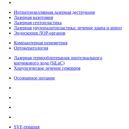
Интратонзиллярная лазерная деструкция
Лазерная вазотомия
Лазерная септопластика
Лазерная увулопалатопластика: лечение храпа и апноэ
Эндоскопия ЛОР-органов
Компьютерная периметрия
Ортокератология
Лазерная термооблитерация эпителиального
копчикового хода (SiLaC)
Хирургическое лечение геморроя
Осознанное питание
SVF-терапия