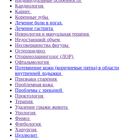
Индивидуальные особенности
Кардиология
Кариес
Коренные зубы
Лечение боли в ногах
Лечение гастрита
Неврология и мануальная терапия
Недостающий объем
Несовершенства фигуры
Остеохондроз
Оториноларинголог (ЛОР)
Офтальмология
Потемнение кожи (коричневые пятна) в области
внутренней лодыжки
Признаки старения
Проблемная кожа
Проблемы с эрекцией
Проктология
Терапия
Удаление грыжи живота
Урология
Фимоз
Флебология
Хирургия
Целлюлит