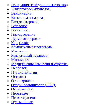
IV-терапия (Инфузионная терапия)
Аллерголог-иммунолог
Вакцинация
Вызов врача на дом
Гастроэнтеролог
Гепатолог
Гинеколог
Гирудотерапия
Дерматовенеролог
Кардиолог
Комплексные программы
Маммолог
Мануальный терапевт
Массажист
Медицинские комиссии и справки
Невролог
Нутрициология
Остеопат
Отоневролог
Оториноларинголог (ЛОР)
Офтальмолог
Проктолог
Психотерапевт
Пульмонолог