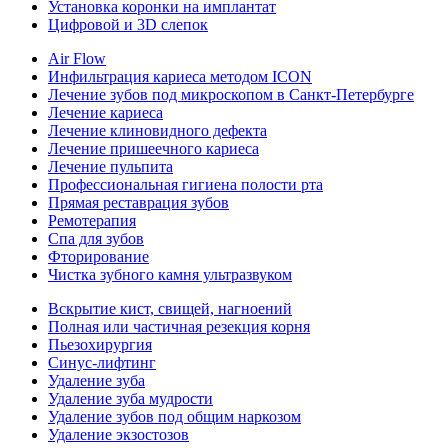
Установка коронки на имплантат
Цифровой и 3D слепок
Air Flow
Инфильтрация кариеса методом ICON
Лечение зубов под микроскопом в Санкт-Петербурге
Лечение кариеса
Лечение клиновидного дефекта
Лечение пришеечного кариеса
Лечение пульпита
Профессиональная гигиена полости рта
Прямая реставрация зубов
Ремотерапия
Спа для зубов
Фторирование
Чистка зубного камня ультразвуком
Вскрытие кист, свищей, нагноений
Полная или частичная резекция корня
Пьезохирургия
Синус-лифтинг
Удаление зуба
Удаление зуба мудрости
Удаление зубов под общим наркозом
Удаление экзостозов