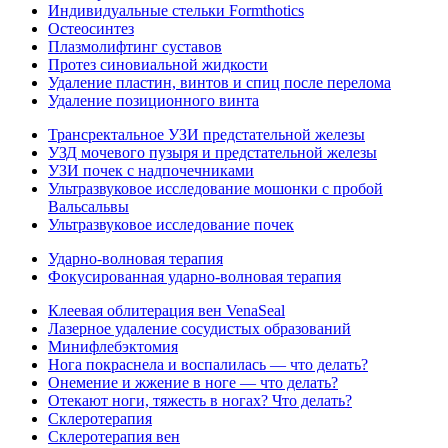
Индивидуальные стельки Formthotics
Остеосинтез
Плазмолифтинг суставов
Протез синовиальной жидкости
Удаление пластин, винтов и спиц после перелома
Удаление позиционного винта
Трансректальное УЗИ предстательной железы
УЗД мочевого пузыря и предстательной железы
УЗИ почек с надпочечниками
Ультразвуковое исследование мошонки с пробой
Вальсальвы
Ультразвуковое исследование почек
Ударно-волновая терапия
Фокусированная ударно-волновая терапия
Клеевая облитерация вен VenaSeal
Лазерное удаление сосудистых образований
Минифлебэктомия
Нога покраснела и воспалилась — что делать?
Онемение и жжение в ноге — что делать?
Отекают ноги, тяжесть в ногах? Что делать?
Склеротерапия
Склеротерапия вен