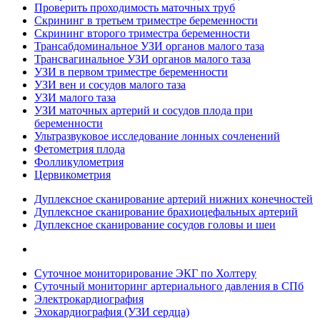
Проверить проходимость маточных труб
Скрининг в третьем триместре беременности
Скрининг второго триместра беременности
Трансабдоминальное УЗИ органов малого таза
Трансвагинальное УЗИ органов малого таза
УЗИ в первом триместре беременности
УЗИ вен и сосудов малого таза
УЗИ малого таза
УЗИ маточных артерий и сосудов плода при
беременности
Ультразвуковое исследование лонных сочленений
Фетометрия плода
Фолликулометрия
Цервикометрия
Дуплексное сканирование артерий нижних конечностей
Дуплексное сканирование брахиоцефальных артерий
Дуплексное сканирование сосудов головы и шеи
Суточное мониторирование ЭКГ по Холтеру
Суточный мониторинг артериального давления в СПб
Электрокардиография
Эхокардиография (УЗИ сердца)