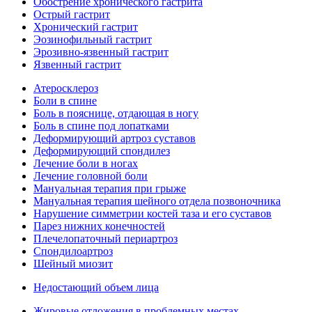
Обострение хронического гастрита
Острый гастрит
Хронический гастрит
Эозинофильный гастрит
Эрозивно-язвенный гастрит
Язвенный гастрит
Атеросклероз
Боли в спине
Боль в пояснице, отдающая в ногу
Боль в спине под лопатками
Деформирующий артроз суставов
Деформирующий спондилез
Лечение боли в ногах
Лечение головной боли
Мануальная терапия при грыже
Мануальная терапия шейного отдела позвоночника
Нарушение симметрии костей таза и его суставов
Парез нижних конечностей
Плечелопаточный периартроз
Спондилоартроз
Шейный миозит
Недостающий объем лица
Жировые отложения в проблемных местах