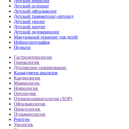
Детский невролог
Детский остеопат
Детский офтальмолог
Детский травматолог-ортопед
Детский уролог
Детский хирург
Детский эндокринолог
Мануальный терапевт для детей
Нейросонография
Педиатр
Гастроэнтерология
Гинекология
Дуплексное сканирование
Калькулятор анализов
Кардиология
Маммология
Неврология
Ортопедия
Оториноларингология (ЛОР)
Офтальмология
Проктология
Пульмонология
Рентген
Урология