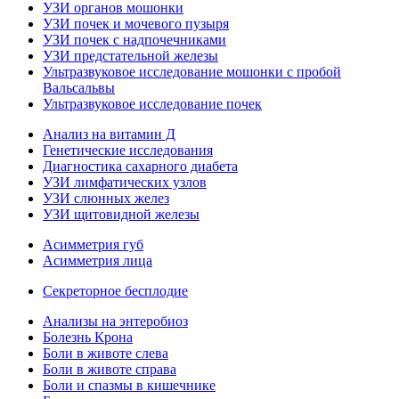
УЗИ органов мошонки
УЗИ почек и мочевого пузыря
УЗИ почек с надпочечниками
УЗИ предстательной железы
Ультразвуковое исследование мошонки с пробой
Вальсальвы
Ультразвуковое исследование почек
Анализ на витамин Д
Генетические исследования
Диагностика сахарного диабета
УЗИ лимфатических узлов
УЗИ слюнных желез
УЗИ щитовидной железы
Асимметрия губ
Асимметрия лица
Секреторное бесплодие
Анализы на энтеробиоз
Болезнь Крона
Боли в животе слева
Боли в животе справа
Боли и спазмы в кишечнике