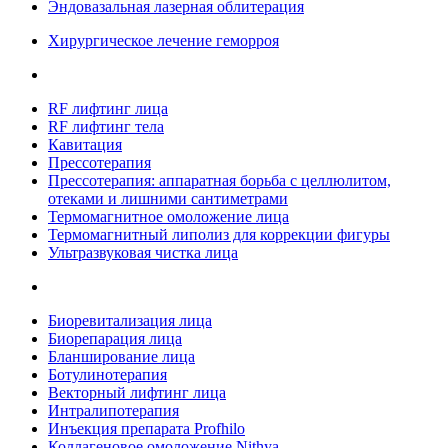
Эндовазальная лазерная облитерация
Хирургическое лечение геморроя
RF лифтинг лица
RF лифтинг тела
Кавитация
Прессотерапия
Прессотерапия: аппаратная борьба с целлюлитом,
отеками и лишними сантиметрами
Термомагнитное омоложение лица
Термомагнитный липолиз для коррекции фигуры
Ультразвуковая чистка лица
Биоревитализация лица
Биорепарация лица
Бланширование лица
Ботулинотерапия
Векторный лифтинг лица
Интралипотерапия
Инъекция препарата Profhilo
Коллагеновое омоложение Nithya