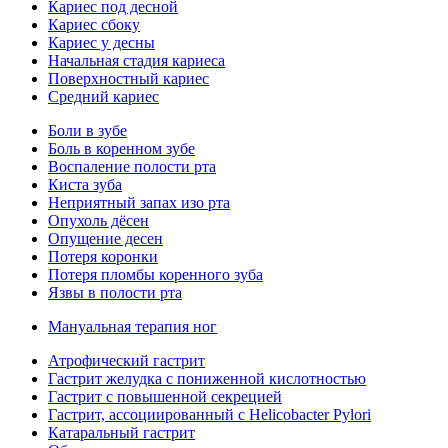
Кариес под десной
Кариес сбоку
Кариес у десны
Начальная стадия кариеса
Поверхностный кариес
Средний кариес
Боли в зубе
Боль в коренном зубе
Воспаление полости рта
Киста зуба
Неприятный запах изо рта
Опухоль дёсен
Опущение десен
Потеря коронки
Потеря пломбы коренного зуба
Язвы в полости рта
Мануальная терапия ног
Атрофический гастрит
Гастрит желудка с пониженной кислотностью
Гастрит с повышенной секрецией
Гастрит, ассоциированный с Helicobacter Pylori
Катаральный гастрит