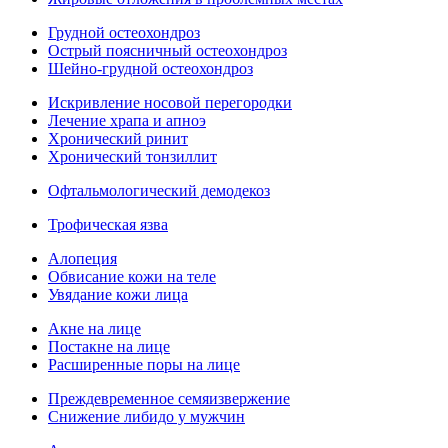
Грудной остеохондроз
Острый поясничный остеохондроз
Шейно-грудной остеохондроз
Искривление носовой перегородки
Лечение храпа и апноэ
Хронический ринит
Хронический тонзиллит
Офтальмологический демодекоз
Трофическая язва
Алопеция
Обвисание кожи на теле
Увядание кожи лица
Акне на лице
Постакне на лице
Расширенные поры на лице
Преждевременное семяизвержение
Снижение либидо у мужчин