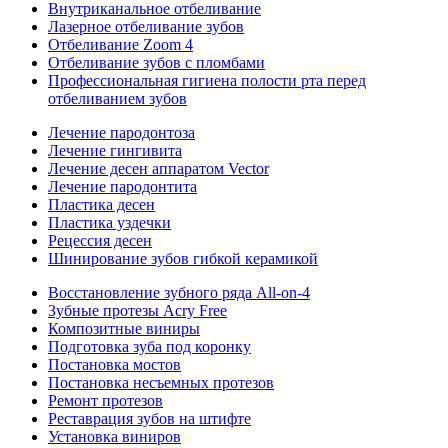
Внутриканальное отбеливание
Лазерное отбеливание зубов
Отбеливание Zoom 4
Отбеливание зубов с пломбами
Профессиональная гигиена полости рта перед
отбеливанием зубов
Лечение пародонтоза
Лечение гингивита
Лечение десен аппаратом Vector
Лечение пародонтита
Пластика десен
Пластика уздечки
Рецессия десен
Шинирование зубов гибкой керамикой
Восстановление зубного ряда All‑on‑4
Зубные протезы Acry Free
Композитные виниры
Подготовка зуба под коронку
Постановка мостов
Постановка несъемных протезов
Ремонт протезов
Реставрация зубов на штифте
Установка виниров