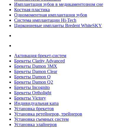
Имплантация зубов в медикаментозном сне
Костная пластика
Одномоментная имплантация зубов
Система имплантации Hi-Tech
Циркониевые импланты Bredent WhiteSKY
Активация брекет-систем
Брекеты Clarity Advanced
Брекеты Damon 3MX
Брекеты Damon Clear
Брекеты Damon Q
Брекеты Damon Q2
Брекеты Incognito
Брекеты Ortholight
Брекеты Victory
Индивидуальная капа
Установка брекетов
Установка ретейнеров, трейнеров
Установка съемных систем
Установка элайнеров