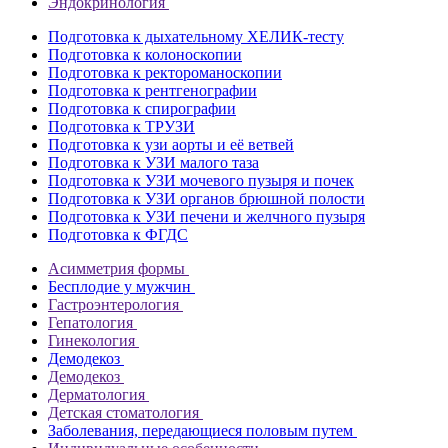
Эндокринология
Подготовка к дыхательному ХЕЛИК-тесту
Подготовка к колоноскопии
Подготовка к ректороманоскопии
Подготовка к рентгенографии
Подготовка к спирографии
Подготовка к ТРУЗИ
Подготовка к узи аорты и её ветвей
Подготовка к УЗИ малого таза
Подготовка к УЗИ мочевого пузыря и почек
Подготовка к УЗИ органов брюшной полости
Подготовка к УЗИ печени и желчного пузыря
Подготовка к ФГДС
Асимметрия формы
Бесплодие у мужчин
Гастроэнтерология
Гепатология
Гинекология
Демодекоз
Демодекоз
Дерматология
Детская стоматология
Заболевания, передающиеся половым путем