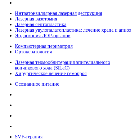
Интратонзиллярная лазерная деструкция
Лазерная вазотомия
Лазерная септопластика
Лазерная увулопалатопластика: лечение храпа и апноэ
Эндоскопия ЛОР-органов
Компьютерная периметрия
Ортокератология
Лазерная термооблитерация эпителиального
копчикового хода (SiLaC)
Хирургическое лечение геморроя
Осознанное питание
SVF-терапия