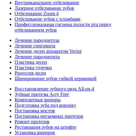
Внутриканальное отбеливание
Лазерное отбеливание зубов
Отбеливание Zoom 4
Отбеливание зубов с пломбами
Профессиональная гигиена полости рта перед
отбеливанием зубов
Лечение пародонтоза
Лечение гингивита
Лечение десен аппаратом Vector
Лечение пародонтита
Пластика десен
Пластика уздечки
Рецессия десен
Шинирование зубов гибкой керамикой
Восстановление зубного ряда All‑on‑4
Зубные протезы Acry Free
Композитные виниры
Подготовка зуба под коронку
Постановка мостов
Постановка несъемных протезов
Ремонт протезов
Реставрация зубов на штифте
Установка виниров