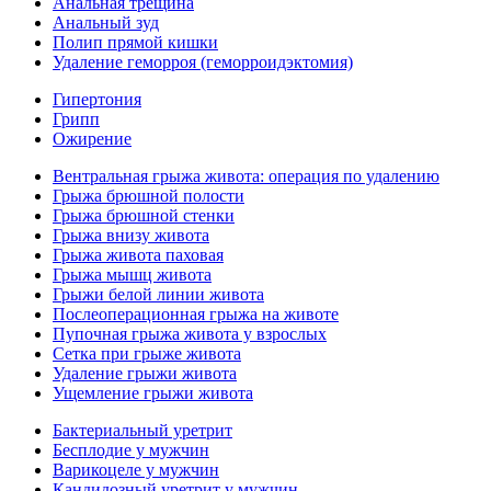
Анальная трещина
Анальный зуд
Полип прямой кишки
Удаление геморроя (геморроидэктомия)
Гипертония
Грипп
Ожирение
Вентральная грыжа живота: операция по удалению
Грыжа брюшной полости
Грыжа брюшной стенки
Грыжа внизу живота
Грыжа живота паховая
Грыжа мышц живота
Грыжи белой линии живота
Послеоперационная грыжа на животе
Пупочная грыжа живота у взрослых
Сетка при грыже живота
Удаление грыжи живота
Ущемление грыжи живота
Бактериальный уретрит
Бесплодие у мужчин
Варикоцеле у мужчин
Кандидозный уретрит у мужчин