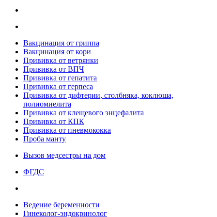
Вакцинация от гриппа
Вакцинация от кори
Прививка от ветрянки
Прививка от ВПЧ
Прививка от гепатита
Прививка от герпеса
Прививка от дифтерии, столбняка, коклюша,
полиомиелита
Прививка от клещевого энцефалита
Прививка от КПК
Прививка от пневмококка
Проба манту
Вызов медсестры на дом
ФГДС
Ведение беременности
Гинеколог-эндокринолог