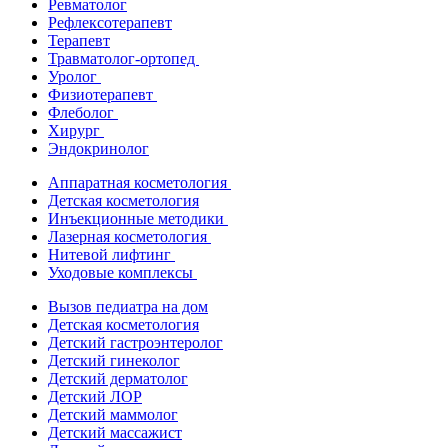
Ревматолог
Рефлексотерапевт
Терапевт
Травматолог-ортопед
Уролог
Физиотерапевт
Флеболог
Хирург
Эндокринолог
Аппаратная косметология
Детская косметология
Инъекционные методики
Лазерная косметология
Нитевой лифтинг
Уходовые комплексы
Вызов педиатра на дом
Детская косметология
Детский гастроэнтеролог
Детский гинеколог
Детский дерматолог
Детский ЛОР
Детский маммолог
Детский массажист