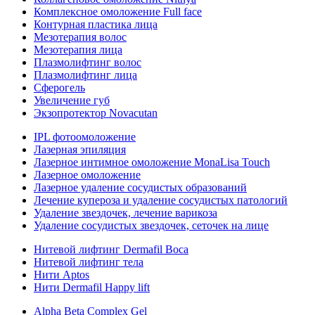
Комплексное омоложение Full face
Контурная пластика лица
Мезотерапия волос
Мезотерапия лица
Плазмолифтинг волос
Плазмолифтинг лица
Сферогель
Увеличение губ
Экзопротектор Novacutan
IPL фотоомоложение
Лазерная эпиляция
Лазерное интимное омоложение MonaLisa Touch
Лазерное омоложение
Лазерное удаление сосудистых образований
Лечение купероза и удаление сосудистых патологий
Удаление звездочек, лечение варикоза
Удаление сосудистых звездочек, сеточек на лице
Нитевой лифтинг Dermafil Boca
Нитевой лифтинг тела
Нити Aptos
Нити Dermafil Happy lift
Alpha Beta Complex Gel