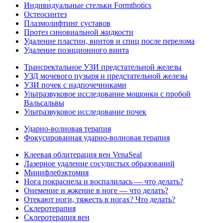
Индивидуальные стельки Formthotics
Остеосинтез
Плазмолифтинг суставов
Протез синовиальной жидкости
Удаление пластин, винтов и спиц после перелома
Удаление позиционного винта
Трансректальное УЗИ предстательной железы
УЗД мочевого пузыря и предстательной железы
УЗИ почек с надпочечниками
Ультразвуковое исследование мошонки с пробой
Вальсальвы
Ультразвуковое исследование почек
Ударно-волновая терапия
Фокусированная ударно-волновая терапия
Клеевая облитерация вен VenaSeal
Лазерное удаление сосудистых образований
Минифлебэктомия
Нога покраснела и воспалилась — что делать?
Онемение и жжение в ноге — что делать?
Отекают ноги, тяжесть в ногах? Что делать?
Склеротерапия
Склеротерапия вен