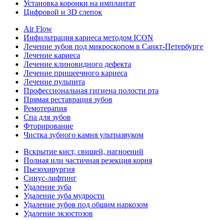
Установка коронки на имплантат
Цифровой и 3D слепок
Air Flow
Инфильтрация кариеса методом ICON
Лечение зубов под микроскопом в Санкт-Петербурге
Лечение кариеса
Лечение клиновидного дефекта
Лечение пришеечного кариеса
Лечение пульпита
Профессиональная гигиена полости рта
Прямая реставрация зубов
Ремотерапия
Спа для зубов
Фторирование
Чистка зубного камня ультразвуком
Вскрытие кист, свищей, нагноений
Полная или частичная резекция корня
Пьезохирургия
Синус-лифтинг
Удаление зуба
Удаление зуба мудрости
Удаление зубов под общим наркозом
Удаление экзостозов