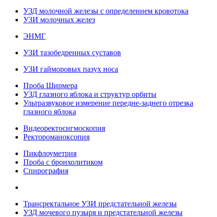
УЗД молочной железы с определением кровотока
УЗИ молочных желез
ЭНМГ
УЗИ тазобедренных суставов
УЗИ гайморовых пазух носа
Проба Ширмера
УЗД глазного яблока и структур орбиты
Ультразвуковое измерение передне-заднего отрезка
глазного яблока
Видеоректосигмоскопия
Ректороманоксопия
Пикфлоуметрия
Проба с бронхолитиком
Спирография
Трансректальное УЗИ предстательной железы
УЗД мочевого пузыря и предстательной железы