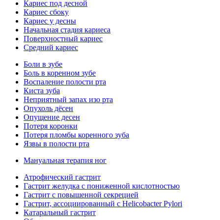
Кариес под десной
Кариес сбоку
Кариес у десны
Начальная стадия кариеса
Поверхностный кариес
Средний кариес
Боли в зубе
Боль в коренном зубе
Воспаление полости рта
Киста зуба
Неприятный запах изо рта
Опухоль дёсен
Опущение десен
Потеря коронки
Потеря пломбы коренного зуба
Язвы в полости рта
Мануальная терапия ног
Атрофический гастрит
Гастрит желудка с пониженной кислотностью
Гастрит с повышенной секрецией
Гастрит, ассоциированный с Helicobacter Pylori
Катаральный гастрит