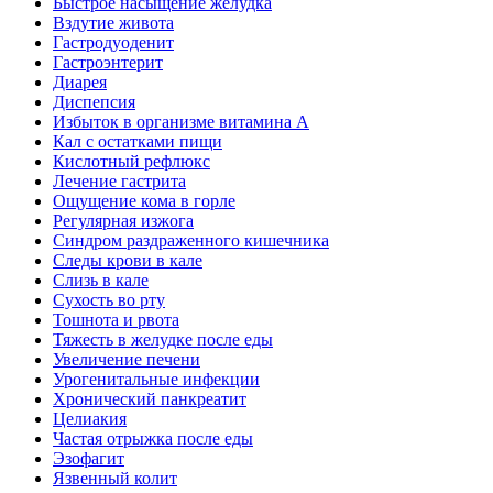
Быстрое насыщение желудка
Вздутие живота
Гастродуоденит
Гастроэнтерит
Диарея
Диспепсия
Избыток в организме витамина А
Кал с остатками пищи
Кислотный рефлюкс
Лечение гастрита
Ощущение кома в горле
Регулярная изжога
Синдром раздраженного кишечника
Следы крови в кале
Слизь в кале
Сухость во рту
Тошнота и рвота
Тяжесть в желудке после еды
Увеличение печени
Урогенитальные инфекции
Хронический панкреатит
Целиакия
Частая отрыжка после еды
Эзофагит
Язвенный колит