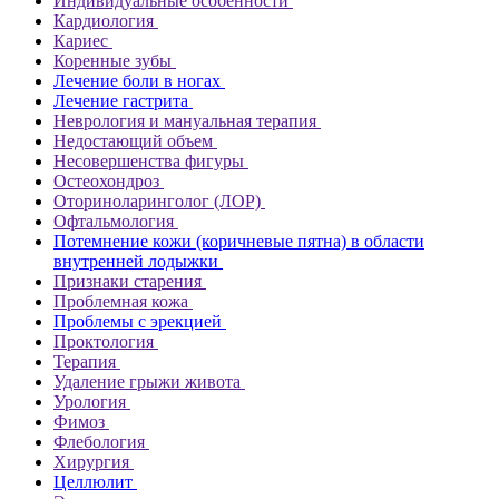
Индивидуальные особенности
Кардиология
Кариес
Коренные зубы
Лечение боли в ногах
Лечение гастрита
Неврология и мануальная терапия
Недостающий объем
Несовершенства фигуры
Остеохондроз
Оториноларинголог (ЛОР)
Офтальмология
Потемнение кожи (коричневые пятна) в области
внутренней лодыжки
Признаки старения
Проблемная кожа
Проблемы с эрекцией
Проктология
Терапия
Удаление грыжи живота
Урология
Фимоз
Флебология
Хирургия
Целлюлит