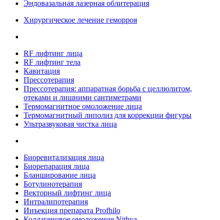
Эндовазальная лазерная облитерация
Хирургическое лечение геморроя
RF лифтинг лица
RF лифтинг тела
Кавитация
Прессотерапия
Прессотерапия: аппаратная борьба с целлюлитом,
отеками и лишними сантиметрами
Термомагнитное омоложение лица
Термомагнитный липолиз для коррекции фигуры
Ультразвуковая чистка лица
Биоревитализация лица
Биорепарация лица
Бланширование лица
Ботулинотерапия
Векторный лифтинг лица
Интралипотерапия
Инъекция препарата Profhilo
Коллагеновое омоложение Nithya