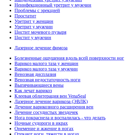
Неинфекционный уретрит у мужчин
Проблемы с эрекцией
Простатит
Уретрит у женщин
Уретрит у мужчин
Цистит мочевого пузыря
Цистит у мужчин
Лазерное лечение фимоза
Болезненные ощущения вдоль всей поверхности ног
Варикоз малого таза у женщин
Варикоз малого таза у мужчин
Венозная дисплазия
Венозная недостаточность ноги
Выпячивающиеся вены
Как лечат варикоз
Клеевая облитерация вен VenaSeal
Лазерное лечение варикоза (ЭВЛК)
Лечение варикозного расширения вен
Лечение сосудистых звездочек
Нога покраснела и воспалилась - что делать
Ночные судороги в икрах
Онемение и жжение в ногах
Отекают ноги, тяжести в ногах