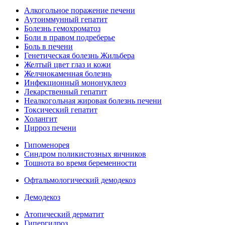
Алкогольное поражение печени
Аутоиммунный гепатит
Болезнь гемохроматоз
Боли в правом подреберье
Боль в печени
Генетическая болезнь Жильбера
Желтый цвет глаз и кожи
Желчнокаменная болезнь
Инфекционный мононуклеоз
Лекарственный гепатит
Неалкогольная жировая болезнь печени
Токсический гепатит
Холангит
Цирроз печени
Гипоменорея
Синдром поликистозных яичников
Тошнота во время беременности
Офтальмологический демодекоз
Демодекоз
Атопический дерматит
Гипергидроз