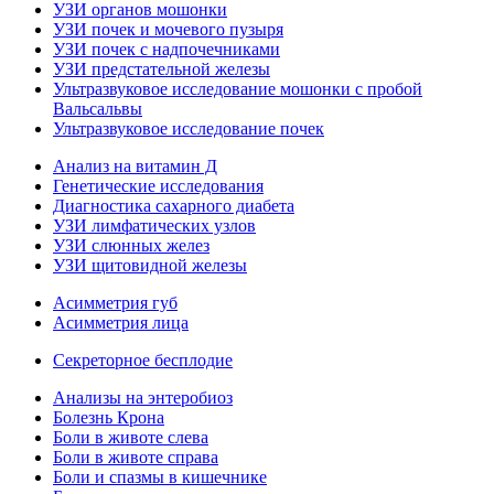
УЗИ органов мошонки
УЗИ почек и мочевого пузыря
УЗИ почек с надпочечниками
УЗИ предстательной железы
Ультразвуковое исследование мошонки с пробой
Вальсальвы
Ультразвуковое исследование почек
Анализ на витамин Д
Генетические исследования
Диагностика сахарного диабета
УЗИ лимфатических узлов
УЗИ слюнных желез
УЗИ щитовидной железы
Асимметрия губ
Асимметрия лица
Секреторное бесплодие
Анализы на энтеробиоз
Болезнь Крона
Боли в животе слева
Боли в животе справа
Боли и спазмы в кишечнике