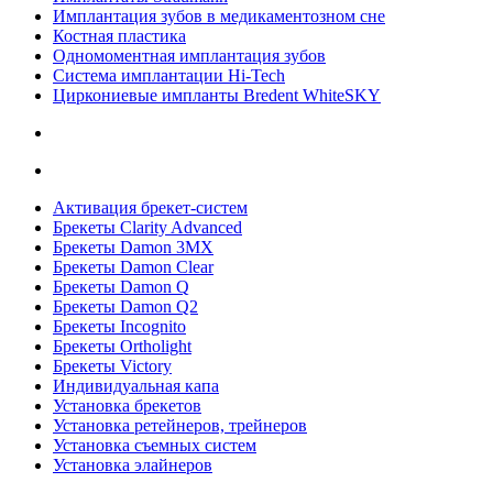
Имплантация зубов в медикаментозном сне
Костная пластика
Одномоментная имплантация зубов
Система имплантации Hi-Tech
Циркониевые импланты Bredent WhiteSKY
Активация брекет-систем
Брекеты Clarity Advanced
Брекеты Damon 3MX
Брекеты Damon Clear
Брекеты Damon Q
Брекеты Damon Q2
Брекеты Incognito
Брекеты Ortholight
Брекеты Victory
Индивидуальная капа
Установка брекетов
Установка ретейнеров, трейнеров
Установка съемных систем
Установка элайнеров