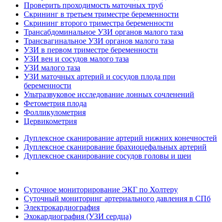
Проверить проходимость маточных труб
Скрининг в третьем триместре беременности
Скрининг второго триместра беременности
Трансабдоминальное УЗИ органов малого таза
Трансвагинальное УЗИ органов малого таза
УЗИ в первом триместре беременности
УЗИ вен и сосудов малого таза
УЗИ малого таза
УЗИ маточных артерий и сосудов плода при
беременности
Ультразвуковое исследование лонных сочленений
Фетометрия плода
Фолликулометрия
Цервикометрия
Дуплексное сканирование артерий нижних конечностей
Дуплексное сканирование брахиоцефальных артерий
Дуплексное сканирование сосудов головы и шеи
Суточное мониторирование ЭКГ по Холтеру
Суточный мониторинг артериального давления в СПб
Электрокардиография
Эхокардиография (УЗИ сердца)