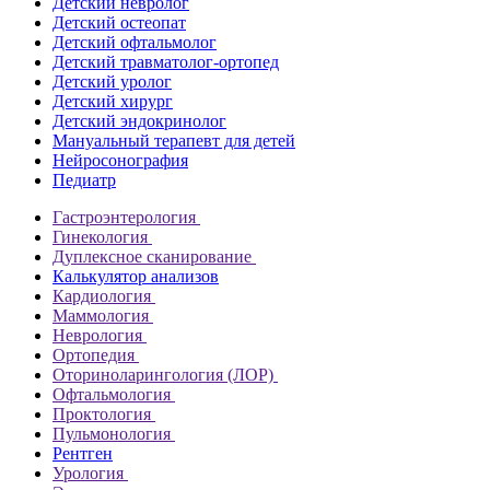
Детский невролог
Детский остеопат
Детский офтальмолог
Детский травматолог-ортопед
Детский уролог
Детский хирург
Детский эндокринолог
Мануальный терапевт для детей
Нейросонография
Педиатр
Гастроэнтерология
Гинекология
Дуплексное сканирование
Калькулятор анализов
Кардиология
Маммология
Неврология
Ортопедия
Оториноларингология (ЛОР)
Офтальмология
Проктология
Пульмонология
Рентген
Урология