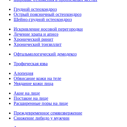
Грудной остеохондроз
Острый поясничный остеохондроз
Шейно-грудной остеохондроз
Искривление носовой перегородки
Лечение храпа и апноэ
Хронический ринит
Хронический тонзиллит
Офтальмологический демодекоз
Трофическая язва
Алопеция
Обвисание кожи на теле
Увядание кожи лица
Акне на лице
Постакне на лице
Расширенные поры на лице
Преждевременное семяизвержение
Снижение либидо у мужчин