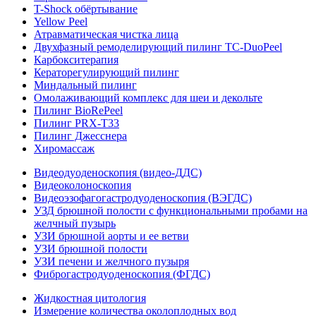
T-Shock обёртывание
Yellow Peel
Атравматическая чистка лица
Двухфазный ремоделирующий пилинг TC-DuoPeel
Карбокситерапия
Кераторегулирующий пилинг
Миндальный пилинг
Омолаживающий комплекс для шеи и декольте
Пилинг BioRePeel
Пилинг PRX-T33
Пилинг Джесснера
Хиромассаж
Видеодуоденоскопия (видео-ДДС)
Видеоколоноскопия
Видеоэзофагогастродуоденоскопия (ВЭГДС)
УЗД брюшной полости с функциональными пробами на
желчный пузырь
УЗИ брюшной аорты и ее ветви
УЗИ брюшной полости
УЗИ печени и желчного пузыря
Фиброгастродуоденоскопия (ФГДС)
Жидкостная цитология
Измерение количества околоплодных вод