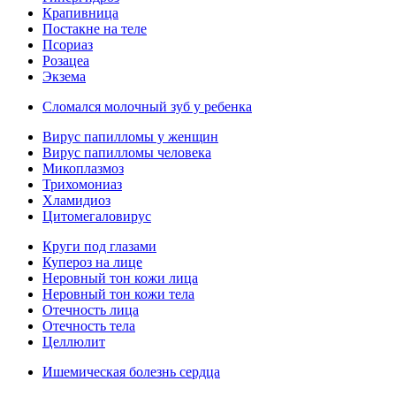
Крапивница
Постакне на теле
Псориаз
Розацеа
Экзема
Сломался молочный зуб у ребенка
Вирус папилломы у женщин
Вирус папилломы человека
Микоплазмоз
Трихомониаз
Хламидиоз
Цитомегаловирус
Круги под глазами
Купероз на лице
Неровный тон кожи лица
Неровный тон кожи тела
Отечность лица
Отечность тела
Целлюлит
Ишемическая болезнь сердца