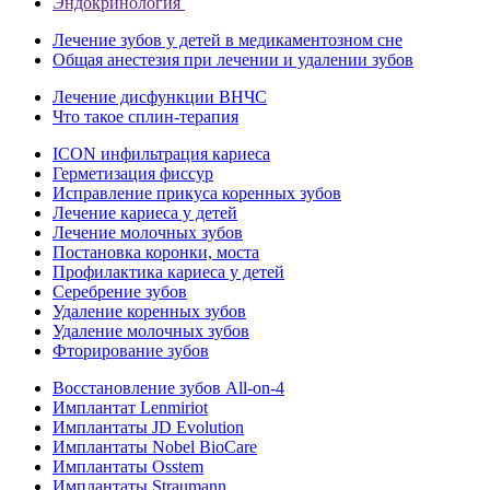
Эндокринология
Лечение зубов у детей в медикаментозном сне
Общая анестезия при лечении и удалении зубов
Лечение дисфункции ВНЧС
Что такое сплин-терапия
ICON инфильтрация кариеса
Герметизация фиссур
Исправление прикуса коренных зубов
Лечение кариеса у детей
Лечение молочных зубов
Постановка коронки, моста
Профилактика кариеса у детей
Серебрение зубов
Удаление коренных зубов
Удаление молочных зубов
Фторирование зубов
Восстановление зубов All‑on‑4
Имплантат Lenmiriot
Имплантаты JD Evolution
Имплантаты Nobel BioСare
Имплантаты Osstem
Имплантаты Straumann