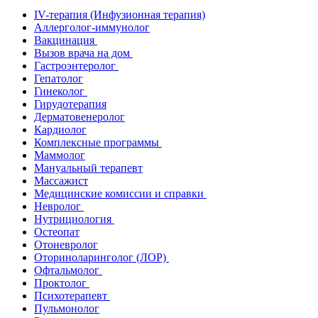
IV-терапия (Инфузионная терапия)
Аллерголог-иммунолог
Вакцинация
Вызов врача на дом
Гастроэнтеролог
Гепатолог
Гинеколог
Гирудотерапия
Дерматовенеролог
Кардиолог
Комплексные программы
Маммолог
Мануальный терапевт
Массажист
Медицинские комиссии и справки
Невролог
Нутрициология
Остеопат
Отоневролог
Оториноларинголог (ЛОР)
Офтальмолог
Проктолог
Психотерапевт
Пульмонолог