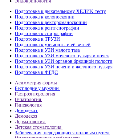
Эндокринология
Подготовка к дыхательному ХЕЛИК-тесту
Подготовка к колоноскопии
Подготовка к ректороманоскопии
Подготовка к рентгенографии
Подготовка к спирографии
Подготовка к ТРУЗИ
Подготовка к узи аорты и её ветвей
Подготовка к УЗИ малого таза
Подготовка к УЗИ мочевого пузыря и почек
Подготовка к УЗИ органов брюшной полости
Подготовка к УЗИ печени и желчного пузыря
Подготовка к ФГДС
Асимметрия формы
Бесплодие у мужчин
Гастроэнтерология
Гепатология
Гинекология
Демодекоз
Демодекоз
Дерматология
Детская стоматология
Заболевания, передающиеся половым путем