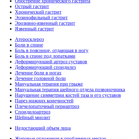
Обострение хронического гастрита
Острый гастрит
Хронический гастрит
Эозинофильный гастрит
Эрозивно-язвенный гастрит
Язвенный гастрит
Атеросклероз
Боли в спине
Боль в пояснице, отдающая в ногу
Боль в спине под лопатками
Деформирующий артроз суставов
Деформирующий спондилез
Лечение боли в ногах
Лечение головной боли
Мануальная терапия при грыже
Мануальная терапия шейного отдела позвоночника
Нарушение симметрии костей таза и его суставов
Парез нижних конечностей
Плечелопаточный периартроз
Спондилоартроз
Шейный миозит
Недостающий объем лица
Жировые отложения в проблемных местах