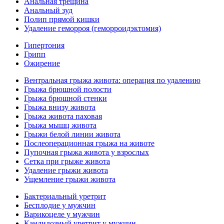
Анальная трещина
Анальный зуд
Полип прямой кишки
Удаление геморроя (геморроидэктомия)
Гипертония
Грипп
Ожирение
Вентральная грыжа живота: операция по удалению
Грыжа брюшной полости
Грыжа брюшной стенки
Грыжа внизу живота
Грыжа живота паховая
Грыжа мышц живота
Грыжи белой линии живота
Послеоперационная грыжа на животе
Пупочная грыжа живота у взрослых
Сетка при грыже живота
Удаление грыжи живота
Ущемление грыжи живота
Бактериальный уретрит
Бесплодие у мужчин
Варикоцеле у мужчин
Кандидозный уретрит у мужчин