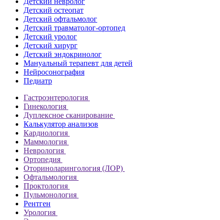
Детский невролог
Детский остеопат
Детский офтальмолог
Детский травматолог-ортопед
Детский уролог
Детский хирург
Детский эндокринолог
Мануальный терапевт для детей
Нейросонография
Педиатр
Гастроэнтерология
Гинекология
Дуплексное сканирование
Калькулятор анализов
Кардиология
Маммология
Неврология
Ортопедия
Оториноларингология (ЛОР)
Офтальмология
Проктология
Пульмонология
Рентген
Урология