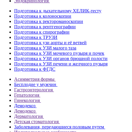
Эндокринология
Подготовка к дыхательному ХЕЛИК-тесту
Подготовка к колоноскопии
Подготовка к ректороманоскопии
Подготовка к рентгенографии
Подготовка к спирографии
Подготовка к ТРУЗИ
Подготовка к узи аорты и её ветвей
Подготовка к УЗИ малого таза
Подготовка к УЗИ мочевого пузыря и почек
Подготовка к УЗИ органов брюшной полости
Подготовка к УЗИ печени и желчного пузыря
Подготовка к ФГДС
Асимметрия формы
Бесплодие у мужчин
Гастроэнтерология
Гепатология
Гинекология
Демодекоз
Демодекоз
Дерматология
Детская стоматология
Заболевания, передающиеся половым путем