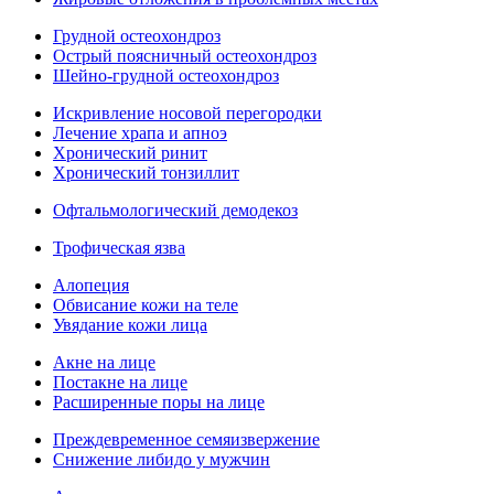
Грудной остеохондроз
Острый поясничный остеохондроз
Шейно-грудной остеохондроз
Искривление носовой перегородки
Лечение храпа и апноэ
Хронический ринит
Хронический тонзиллит
Офтальмологический демодекоз
Трофическая язва
Алопеция
Обвисание кожи на теле
Увядание кожи лица
Акне на лице
Постакне на лице
Расширенные поры на лице
Преждевременное семяизвержение
Снижение либидо у мужчин