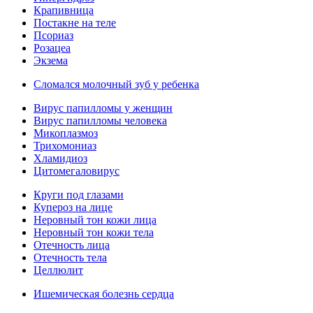
Крапивница
Постакне на теле
Псориаз
Розацеа
Экзема
Сломался молочный зуб у ребенка
Вирус папилломы у женщин
Вирус папилломы человека
Микоплазмоз
Трихомониаз
Хламидиоз
Цитомегаловирус
Круги под глазами
Купероз на лице
Неровный тон кожи лица
Неровный тон кожи тела
Отечность лица
Отечность тела
Целлюлит
Ишемическая болезнь сердца