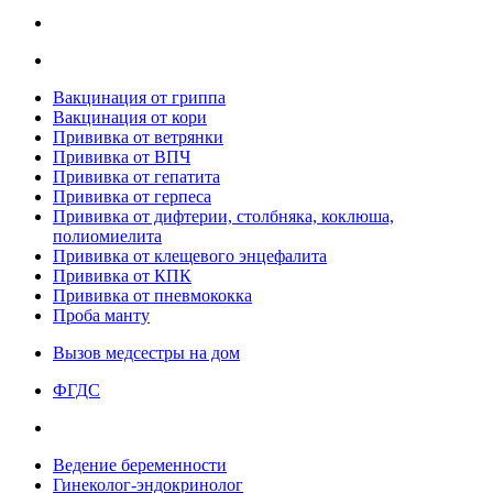
Вакцинация от гриппа
Вакцинация от кори
Прививка от ветрянки
Прививка от ВПЧ
Прививка от гепатита
Прививка от герпеса
Прививка от дифтерии, столбняка, коклюша,
полиомиелита
Прививка от клещевого энцефалита
Прививка от КПК
Прививка от пневмококка
Проба манту
Вызов медсестры на дом
ФГДС
Ведение беременности
Гинеколог-эндокринолог