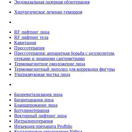
Эндовазальная лазерная облитерация
Хирургическое лечение геморроя
RF лифтинг лица
RF лифтинг тела
Кавитация
Прессотерапия
Прессотерапия: аппаратная борьба с целлюлитом,
отеками и лишними сантиметрами
Термомагнитное омоложение лица
Термомагнитный липолиз для коррекции фигуры
Ультразвуковая чистка лица
Биоревитализация лица
Биорепарация лица
Бланширование лица
Ботулинотерапия
Векторный лифтинг лица
Интралипотерапия
Инъекция препарата Profhilo
Коллагеновое омоложение Nithya