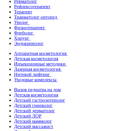
Ревматолог
Рефлексотерапевт
Терапевт
Травматолог-ортопед
Уролог
Физиотерапевт
Флеболог
Хирург
Эндокринолог
Аппаратная косметология
Детская косметология
Инъекционные методики
Лазерная косметология
Нитевой лифтинг
Уходовые комплексы
Вызов педиатра на дом
Детская косметология
Детский гастроэнтеролог
Детский гинеколог
Детский дерматолог
Детский ЛОР
Детский маммолог
Детский массажист