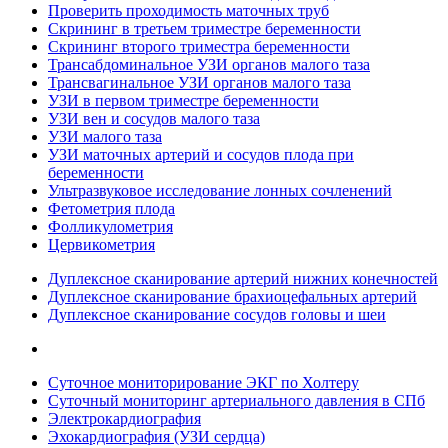
Проверить проходимость маточных труб
Скрининг в третьем триместре беременности
Скрининг второго триместра беременности
Трансабдоминальное УЗИ органов малого таза
Трансвагинальное УЗИ органов малого таза
УЗИ в первом триместре беременности
УЗИ вен и сосудов малого таза
УЗИ малого таза
УЗИ маточных артерий и сосудов плода при
беременности
Ультразвуковое исследование лонных сочленений
Фетометрия плода
Фолликулометрия
Цервикометрия
Дуплексное сканирование артерий нижних конечностей
Дуплексное сканирование брахиоцефальных артерий
Дуплексное сканирование сосудов головы и шеи
Суточное мониторирование ЭКГ по Холтеру
Суточный мониторинг артериального давления в СПб
Электрокардиография
Эхокардиография (УЗИ сердца)