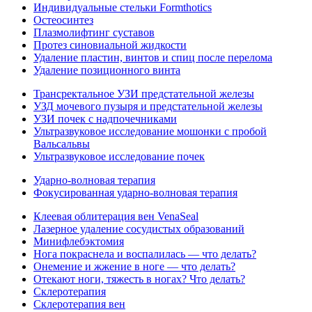
Индивидуальные стельки Formthotics
Остеосинтез
Плазмолифтинг суставов
Протез синовиальной жидкости
Удаление пластин, винтов и спиц после перелома
Удаление позиционного винта
Трансректальное УЗИ предстательной железы
УЗД мочевого пузыря и предстательной железы
УЗИ почек с надпочечниками
Ультразвуковое исследование мошонки с пробой
Вальсальвы
Ультразвуковое исследование почек
Ударно-волновая терапия
Фокусированная ударно-волновая терапия
Клеевая облитерация вен VenaSeal
Лазерное удаление сосудистых образований
Минифлебэктомия
Нога покраснела и воспалилась — что делать?
Онемение и жжение в ноге — что делать?
Отекают ноги, тяжесть в ногах? Что делать?
Склеротерапия
Склеротерапия вен