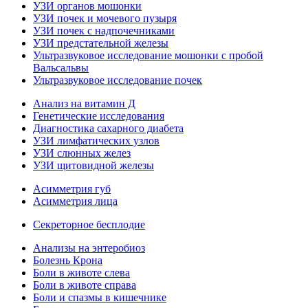
УЗИ органов мошонки
УЗИ почек и мочевого пузыря
УЗИ почек с надпочечниками
УЗИ предстательной железы
Ультразвуковое исследование мошонки с пробой
Вальсальвы
Ультразвуковое исследование почек
Анализ на витамин Д
Генетические исследования
Диагностика сахарного диабета
УЗИ лимфатических узлов
УЗИ слюнных желез
УЗИ щитовидной железы
Асимметрия губ
Асимметрия лица
Секреторное бесплодие
Анализы на энтеробиоз
Болезнь Крона
Боли в животе слева
Боли в животе справа
Боли и спазмы в кишечнике