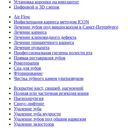
Установка коронки на имплантат
Цифровой и 3D слепок
Air Flow
Инфильтрация кариеса методом ICON
Лечение зубов под микроскопом в Санкт-Петербурге
Лечение кариеса
Лечение клиновидного дефекта
Лечение пришеечного кариеса
Лечение пульпита
Профессиональная гигиена полости рта
Прямая реставрация зубов
Ремотерапия
Спа для зубов
Фторирование
Чистка зубного камня ультразвуком
Вскрытие кист, свищей, нагноений
Полная или частичная резекция корня
Пьезохирургия
Синус-лифтинг
Удаление зуба
Удаление зуба мудрости
Удаление зубов под общим наркозом
Удаление экзостозов