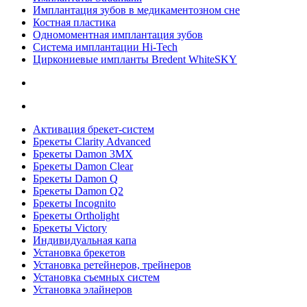
Имплантация зубов в медикаментозном сне
Костная пластика
Одномоментная имплантация зубов
Система имплантации Hi-Tech
Циркониевые импланты Bredent WhiteSKY
Активация брекет-систем
Брекеты Clarity Advanced
Брекеты Damon 3MX
Брекеты Damon Clear
Брекеты Damon Q
Брекеты Damon Q2
Брекеты Incognito
Брекеты Ortholight
Брекеты Victory
Индивидуальная капа
Установка брекетов
Установка ретейнеров, трейнеров
Установка съемных систем
Установка элайнеров