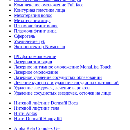
Комплексное омоложение Full face
Контурная пластика лица
Мезотерапия волос
Мезотерапия лица
Плазмолифтинг волос
Плазмолифтинг лица
Сферогель
Увеличение губ
Экзопротектор Novacutan
IPL фотоомоложение
Лазерная эпиляция
Лазерное интимное омоложение MonaLisa Touch
Лазерное омоложение
Лазерное удаление сосудистых образований
Лечение купероза и удаление сосудистых патологий
Удаление звездочек, лечение варикоза
Удаление сосудистых звездочек, сеточек на лице
Нитевой лифтинг Dermafil Boca
Нитевой лифтинг тела
Нити Aptos
Нити Dermafil Happy lift
Alpha Beta Complex Gel