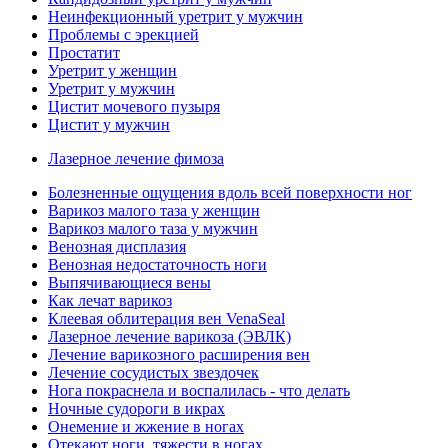
Неинфекционный уретрит у мужчин
Проблемы с эрекцией
Простатит
Уретрит у женщин
Уретрит у мужчин
Цистит мочевого пузыря
Цистит у мужчин
Лазерное лечение фимоза
Болезненные ощущения вдоль всей поверхности ног
Варикоз малого таза у женщин
Варикоз малого таза у мужчин
Венозная дисплазия
Венозная недостаточность ноги
Выпячивающиеся вены
Как лечат варикоз
Клеевая облитерация вен VenaSeal
Лазерное лечение варикоза (ЭВЛК)
Лечение варикозного расширения вен
Лечение сосудистых звездочек
Нога покраснела и воспалилась - что делать
Ночные судороги в икрах
Онемение и жжение в ногах
Отекают ноги, тяжести в ногах