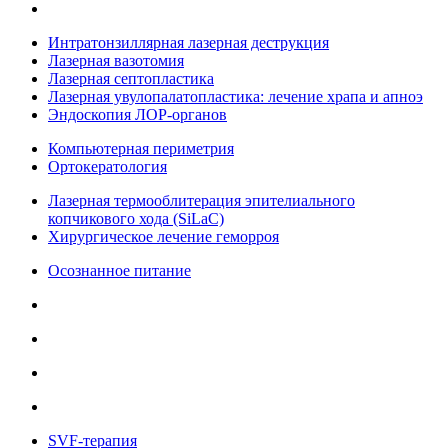
Интратонзиллярная лазерная деструкция
Лазерная вазотомия
Лазерная септопластика
Лазерная увулопалатопластика: лечение храпа и апноэ
Эндоскопия ЛОР-органов
Компьютерная периметрия
Ортокератология
Лазерная термооблитерация эпителиального
копчикового хода (SiLaC)
Хирургическое лечение геморроя
Осознанное питание
SVF-терапия