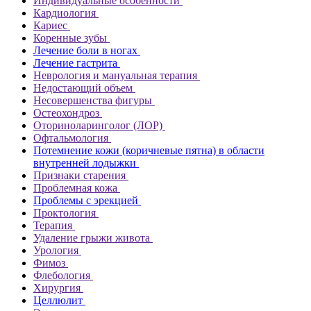
Индивидуальные особенности
Кардиология
Кариес
Коренные зубы
Лечение боли в ногах
Лечение гастрита
Неврология и мануальная терапия
Недостающий объем
Несовершенства фигуры
Остеохондроз
Оториноларинголог (ЛОР)
Офтальмология
Потемнение кожи (коричневые пятна) в области
внутренней лодыжки
Признаки старения
Проблемная кожа
Проблемы с эрекцией
Проктология
Терапия
Удаление грыжи живота
Урология
Фимоз
Флебология
Хирургия
Целлюлит