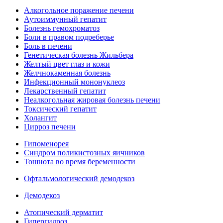
Алкогольное поражение печени
Аутоиммунный гепатит
Болезнь гемохроматоз
Боли в правом подреберье
Боль в печени
Генетическая болезнь Жильбера
Желтый цвет глаз и кожи
Желчнокаменная болезнь
Инфекционный мононуклеоз
Лекарственный гепатит
Неалкогольная жировая болезнь печени
Токсический гепатит
Холангит
Цирроз печени
Гипоменорея
Синдром поликистозных яичников
Тошнота во время беременности
Офтальмологический демодекоз
Демодекоз
Атопический дерматит
Гипергидроз