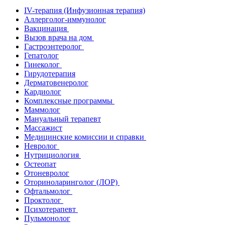
IV-терапия (Инфузионная терапия)
Аллерголог-иммунолог
Вакцинация
Вызов врача на дом
Гастроэнтеролог
Гепатолог
Гинеколог
Гирудотерапия
Дерматовенеролог
Кардиолог
Комплексные программы
Маммолог
Мануальный терапевт
Массажист
Медицинские комиссии и справки
Невролог
Нутрициология
Остеопат
Отоневролог
Оториноларинголог (ЛОР)
Офтальмолог
Проктолог
Психотерапевт
Пульмонолог