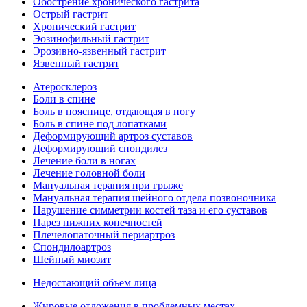
Обострение хронического гастрита
Острый гастрит
Хронический гастрит
Эозинофильный гастрит
Эрозивно-язвенный гастрит
Язвенный гастрит
Атеросклероз
Боли в спине
Боль в пояснице, отдающая в ногу
Боль в спине под лопатками
Деформирующий артроз суставов
Деформирующий спондилез
Лечение боли в ногах
Лечение головной боли
Мануальная терапия при грыже
Мануальная терапия шейного отдела позвоночника
Нарушение симметрии костей таза и его суставов
Парез нижних конечностей
Плечелопаточный периартроз
Спондилоартроз
Шейный миозит
Недостающий объем лица
Жировые отложения в проблемных местах