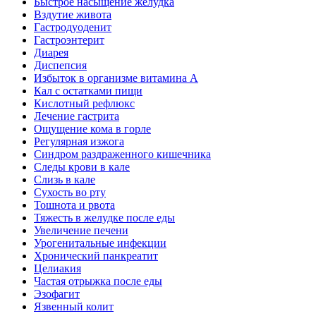
Быстрое насыщение желудка
Вздутие живота
Гастродуоденит
Гастроэнтерит
Диарея
Диспепсия
Избыток в организме витамина А
Кал с остатками пищи
Кислотный рефлюкс
Лечение гастрита
Ощущение кома в горле
Регулярная изжога
Синдром раздраженного кишечника
Следы крови в кале
Слизь в кале
Сухость во рту
Тошнота и рвота
Тяжесть в желудке после еды
Увеличение печени
Урогенитальные инфекции
Хронический панкреатит
Целиакия
Частая отрыжка после еды
Эзофагит
Язвенный колит