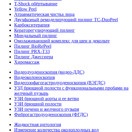
T-Shock обёртывание
Yellow Peel
Атравматическая чистка лица
Двухфазный ремоделирующий пилинг TC-DuoPeel
Карбокситерапия
Кераторегулирующий пилинг
Миндальный пилинг
Омолаживающий комплекс для шеи и декольте
Пилинг BioRePeel
Пилинг PRX-T33
Пилинг Джесснера
Хиромассаж
Видеодуоденоскопия (видео-ДДС)
Видеоколоноскопия
Видеоэзофагогастродуоденоскопия (ВЭГДС)
УЗД брюшной полости с функциональными пробами на
желчный пузырь
УЗИ брюшной аорты и ее ветви
УЗИ брюшной полости
УЗИ печени и желчного пузыря
Фиброгастродуоденоскопия (ФГДС)
Жидкостная цитология
Измерение количества околоплодных вод