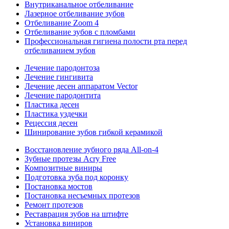
Внутриканальное отбеливание
Лазерное отбеливание зубов
Отбеливание Zoom 4
Отбеливание зубов с пломбами
Профессиональная гигиена полости рта перед
отбеливанием зубов
Лечение пародонтоза
Лечение гингивита
Лечение десен аппаратом Vector
Лечение пародонтита
Пластика десен
Пластика уздечки
Рецессия десен
Шинирование зубов гибкой керамикой
Восстановление зубного ряда All‑on‑4
Зубные протезы Acry Free
Композитные виниры
Подготовка зуба под коронку
Постановка мостов
Постановка несъемных протезов
Ремонт протезов
Реставрация зубов на штифте
Установка виниров