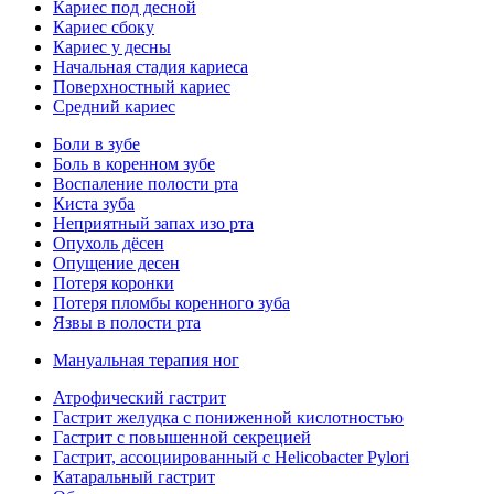
Кариес под десной
Кариес сбоку
Кариес у десны
Начальная стадия кариеса
Поверхностный кариес
Средний кариес
Боли в зубе
Боль в коренном зубе
Воспаление полости рта
Киста зуба
Неприятный запах изо рта
Опухоль дёсен
Опущение десен
Потеря коронки
Потеря пломбы коренного зуба
Язвы в полости рта
Мануальная терапия ног
Атрофический гастрит
Гастрит желудка с пониженной кислотностью
Гастрит с повышенной секрецией
Гастрит, ассоциированный с Helicobacter Pylori
Катаральный гастрит