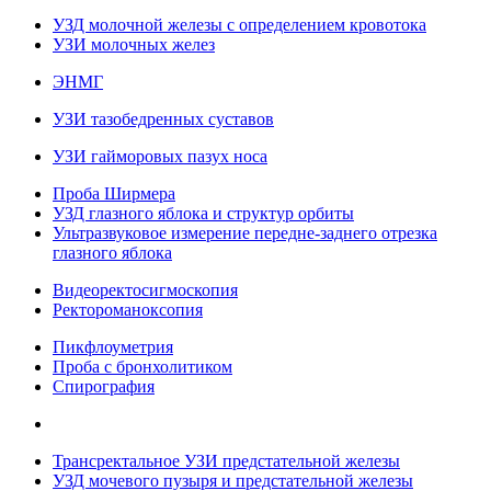
УЗД молочной железы с определением кровотока
УЗИ молочных желез
ЭНМГ
УЗИ тазобедренных суставов
УЗИ гайморовых пазух носа
Проба Ширмера
УЗД глазного яблока и структур орбиты
Ультразвуковое измерение передне-заднего отрезка
глазного яблока
Видеоректосигмоскопия
Ректороманоксопия
Пикфлоуметрия
Проба с бронхолитиком
Спирография
Трансректальное УЗИ предстательной железы
УЗД мочевого пузыря и предстательной железы