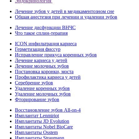
Эндокринология
Лечение зубов у детей в медикаментозном сне
Общая анестезия при лечении и удалении зубов
Лечение дисфункции ВНЧС
Что такое сплин-терапия
ICON инфильтрация кариеса
Герметизация фиссур
Исправление прикуса коренных зубов
Лечение кариеса у детей
Лечение молочных зубов
Постановка коронки, моста
Профилактика кариеса у детей
Серебрение зубов
Удаление коренных зубов
Удаление молочных зубов
Фторирование зубов
Восстановление зубов All‑on‑4
Имплантат Lenmiriot
Имплантаты JD Evolution
Имплантаты Nobel BioСare
Имплантаты Osstem
Имплантаты Straumann