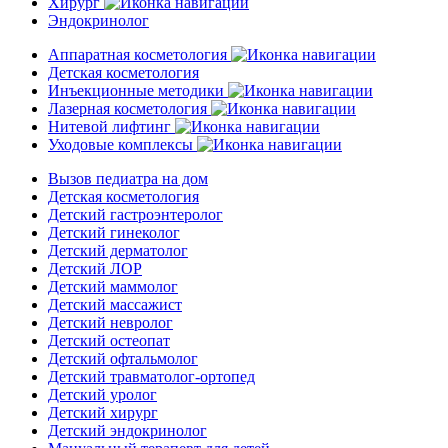
Хирург
Эндокринолог
Аппаратная косметология
Детская косметология
Инъекционные методики
Лазерная косметология
Нитевой лифтинг
Уходовые комплексы
Вызов педиатра на дом
Детская косметология
Детский гастроэнтеролог
Детский гинеколог
Детский дерматолог
Детский ЛОР
Детский маммолог
Детский массажист
Детский невролог
Детский остеопат
Детский офтальмолог
Детский травматолог-ортопед
Детский уролог
Детский хирург
Детский эндокринолог