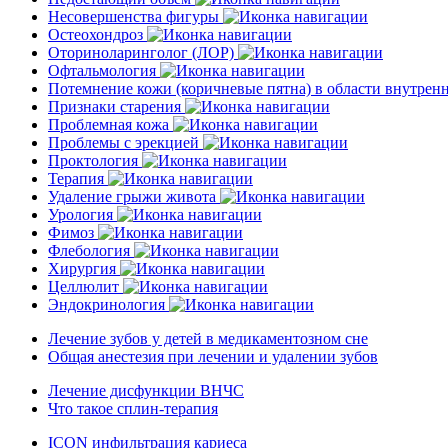
Несовершенства фигуры
Остеохондроз
Оториноларинголог (ЛОР)
Офтальмология
Потемнение кожи (коричневые пятна) в области внутре
Признаки старения
Проблемная кожа
Проблемы с эрекцией
Проктология
Терапия
Удаление грыжи живота
Урология
Фимоз
Флебология
Хирургия
Целлюлит
Эндокринология
Лечение зубов у детей в медикаментозном сне
Общая анестезия при лечении и удалении зубов
Лечение дисфункции ВНЧС
Что такое сплин-терапия
ICON инфильтрация кариеса