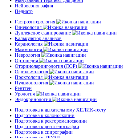
Мануальный терапевт для детей
Нейросонография
Педиатр
Гастроэнтерология
Гинекология
Дуплексное сканирование
Калькулятор анализов
Кардиология
Маммология
Неврология
Ортопедия
Оториноларингология (ЛОР)
Офтальмология
Проктология
Пульмонология
Рентген
Урология
Эндокринология
Подготовка к дыхательному ХЕЛИК-тесту
Подготовка к колоноскопии
Подготовка к ректороманоскопии
Подготовка к рентгенографии
Подготовка к спирографии
Подготовка к ТРУЗИ