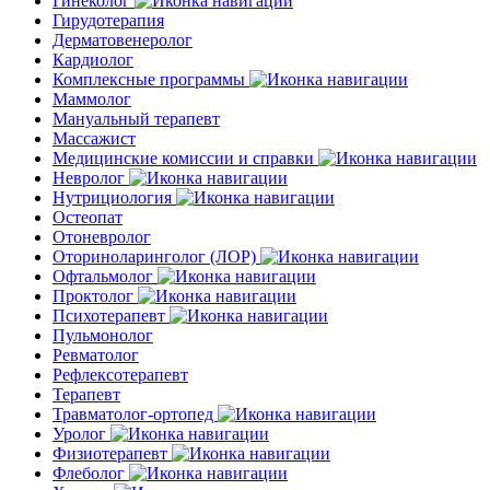
Гинеколог
Гирудотерапия
Дерматовенеролог
Кардиолог
Комплексные программы
Маммолог
Мануальный терапевт
Массажист
Медицинские комиссии и справки
Невролог
Нутрициология
Остеопат
Отоневролог
Оториноларинголог (ЛОР)
Офтальмолог
Проктолог
Психотерапевт
Пульмонолог
Ревматолог
Рефлексотерапевт
Терапевт
Травматолог-ортопед
Уролог
Физиотерапевт
Флеболог