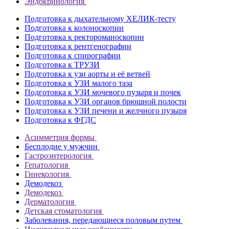
Эндокринология
Подготовка к дыхательному ХЕЛИК-тесту
Подготовка к колоноскопии
Подготовка к ректороманоскопии
Подготовка к рентгенографии
Подготовка к спирографии
Подготовка к ТРУЗИ
Подготовка к узи аорты и её ветвей
Подготовка к УЗИ малого таза
Подготовка к УЗИ мочевого пузыря и почек
Подготовка к УЗИ органов брюшной полости
Подготовка к УЗИ печени и желчного пузыря
Подготовка к ФГДС
Асимметрия формы
Бесплодие у мужчин
Гастроэнтерология
Гепатология
Гинекология
Демодекоз
Демодекоз
Дерматология
Детская стоматология
Заболевания, передающиеся половым путем