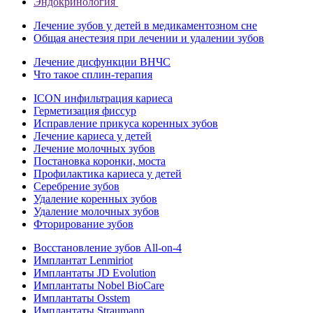
Эндокринология
Лечение зубов у детей в медикаментозном сне
Общая анестезия при лечении и удалении зубов
Лечение дисфункции ВНЧС
Что такое сплин-терапия
ICON инфильтрация кариеса
Герметизация фиссур
Исправление прикуса коренных зубов
Лечение кариеса у детей
Лечение молочных зубов
Постановка коронки, моста
Профилактика кариеса у детей
Серебрение зубов
Удаление коренных зубов
Удаление молочных зубов
Фторирование зубов
Восстановление зубов All‑on‑4
Имплантат Lenmiriot
Имплантаты JD Evolution
Имплантаты Nobel BioСare
Имплантаты Osstem
Имплантаты Straumann