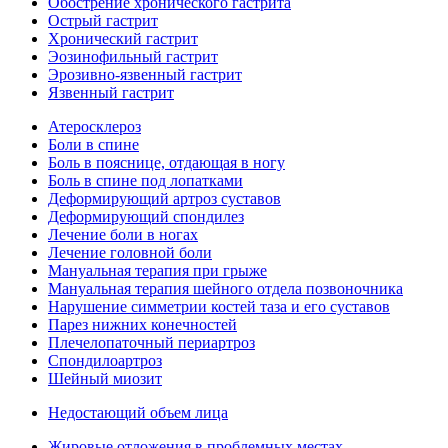
Обострение хронического гастрита
Острый гастрит
Хронический гастрит
Эозинофильный гастрит
Эрозивно-язвенный гастрит
Язвенный гастрит
Атеросклероз
Боли в спине
Боль в пояснице, отдающая в ногу
Боль в спине под лопатками
Деформирующий артроз суставов
Деформирующий спондилез
Лечение боли в ногах
Лечение головной боли
Мануальная терапия при грыже
Мануальная терапия шейного отдела позвоночника
Нарушение симметрии костей таза и его суставов
Парез нижних конечностей
Плечелопаточный периартроз
Спондилоартроз
Шейный миозит
Недостающий объем лица
Жировые отложения в проблемных местах