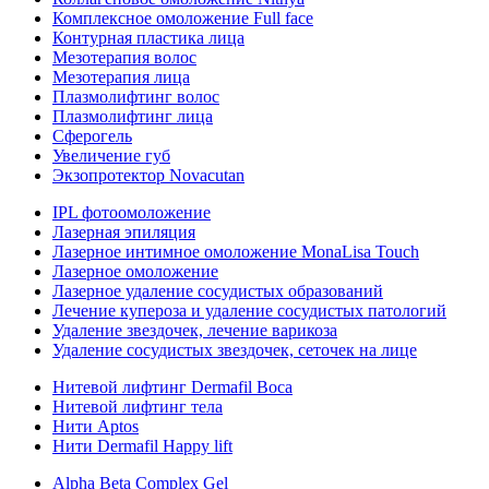
Комплексное омоложение Full face
Контурная пластика лица
Мезотерапия волос
Мезотерапия лица
Плазмолифтинг волос
Плазмолифтинг лица
Сферогель
Увеличение губ
Экзопротектор Novacutan
IPL фотоомоложение
Лазерная эпиляция
Лазерное интимное омоложение MonaLisa Touch
Лазерное омоложение
Лазерное удаление сосудистых образований
Лечение купероза и удаление сосудистых патологий
Удаление звездочек, лечение варикоза
Удаление сосудистых звездочек, сеточек на лице
Нитевой лифтинг Dermafil Boca
Нитевой лифтинг тела
Нити Aptos
Нити Dermafil Happy lift
Alpha Beta Complex Gel