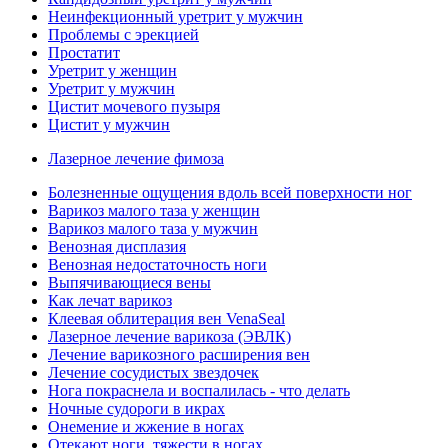
Неинфекционный уретрит у мужчин
Проблемы с эрекцией
Простатит
Уретрит у женщин
Уретрит у мужчин
Цистит мочевого пузыря
Цистит у мужчин
Лазерное лечение фимоза
Болезненные ощущения вдоль всей поверхности ног
Варикоз малого таза у женщин
Варикоз малого таза у мужчин
Венозная дисплазия
Венозная недостаточность ноги
Выпячивающиеся вены
Как лечат варикоз
Клеевая облитерация вен VenaSeal
Лазерное лечение варикоза (ЭВЛК)
Лечение варикозного расширения вен
Лечение сосудистых звездочек
Нога покраснела и воспалилась - что делать
Ночные судороги в икрах
Онемение и жжение в ногах
Отекают ноги, тяжести в ногах