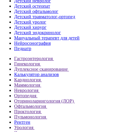
Детский невролог
Детский остеопат
Детский офтальмолог
Детский травматолог-ортопед
Детский уролог
Детский хирург
Детский эндокринолог
Мануальный терапевт для детей
Нейросонография
Педиатр
Гастроэнтерология
Гинекология
Дуплексное сканирование
Калькулятор анализов
Кардиология
Маммология
Неврология
Ортопедия
Оториноларингология (ЛОР)
Офтальмология
Проктология
Пульмонология
Рентген
Урология