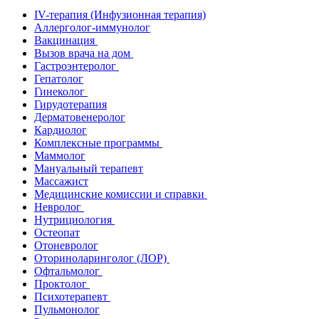
IV-терапия (Инфузионная терапия)
Аллерголог-иммунолог
Вакцинация
Вызов врача на дом
Гастроэнтеролог
Гепатолог
Гинеколог
Гирудотерапия
Дерматовенеролог
Кардиолог
Комплексные программы
Маммолог
Мануальный терапевт
Массажист
Медицинские комиссии и справки
Невролог
Нутрициология
Остеопат
Отоневролог
Оториноларинголог (ЛОР)
Офтальмолог
Проктолог
Психотерапевт
Пульмонолог