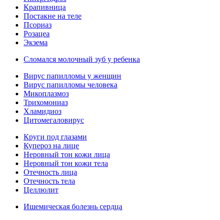
Крапивница
Постакне на теле
Псориаз
Розацеа
Экзема
Сломался молочный зуб у ребенка
Вирус папилломы у женщин
Вирус папилломы человека
Микоплазмоз
Трихомониаз
Хламидиоз
Цитомегаловирус
Круги под глазами
Купероз на лице
Неровный тон кожи лица
Неровный тон кожи тела
Отечность лица
Отечность тела
Целлюлит
Ишемическая болезнь сердца