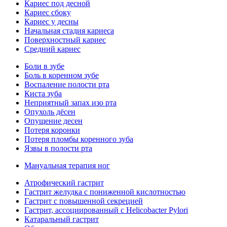
Кариес под десной
Кариес сбоку
Кариес у десны
Начальная стадия кариеса
Поверхностный кариес
Средний кариес
Боли в зубе
Боль в коренном зубе
Воспаление полости рта
Киста зуба
Неприятный запах изо рта
Опухоль дёсен
Опущение десен
Потеря коронки
Потеря пломбы коренного зуба
Язвы в полости рта
Мануальная терапия ног
Атрофический гастрит
Гастрит желудка с пониженной кислотностью
Гастрит с повышенной секрецией
Гастрит, ассоциированный с Helicobacter Pylori
Катаральный гастрит