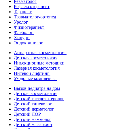
Ревматолог
Рефлексотерапевт
Терапевт
Травматолог-ортопед
Уролог
Физиотерапевт
Флеболог
Хирург
Эндокринолог
Аппаратная косметология
Детская косметология
Инъекционные методики
Лазерная косметология
Нитевой лифтинг
Уходовые комплексы
Вызов педиатра на дом
Детская косметология
Детский гастроэнтеролог
Детский гинеколог
Детский дерматолог
Детский ЛОР
Детский маммолог
Детский массажист