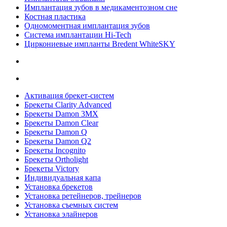
Имплантация зубов в медикаментозном сне
Костная пластика
Одномоментная имплантация зубов
Система имплантации Hi-Tech
Циркониевые импланты Bredent WhiteSKY
Активация брекет-систем
Брекеты Clarity Advanced
Брекеты Damon 3MX
Брекеты Damon Clear
Брекеты Damon Q
Брекеты Damon Q2
Брекеты Incognito
Брекеты Ortholight
Брекеты Victory
Индивидуальная капа
Установка брекетов
Установка ретейнеров, трейнеров
Установка съемных систем
Установка элайнеров