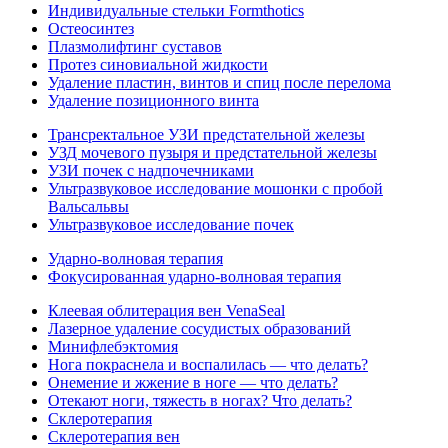
Индивидуальные стельки Formthotics
Остеосинтез
Плазмолифтинг суставов
Протез синовиальной жидкости
Удаление пластин, винтов и спиц после перелома
Удаление позиционного винта
Трансректальное УЗИ предстательной железы
УЗД мочевого пузыря и предстательной железы
УЗИ почек с надпочечниками
Ультразвуковое исследование мошонки с пробой
Вальсальвы
Ультразвуковое исследование почек
Ударно-волновая терапия
Фокусированная ударно-волновая терапия
Клеевая облитерация вен VenaSeal
Лазерное удаление сосудистых образований
Минифлебэктомия
Нога покраснела и воспалилась — что делать?
Онемение и жжение в ноге — что делать?
Отекают ноги, тяжесть в ногах? Что делать?
Склеротерапия
Склеротерапия вен