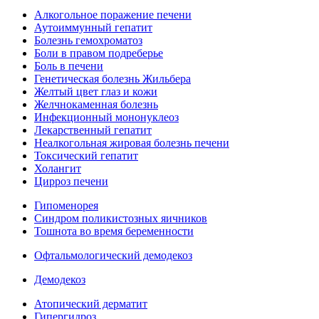
Алкогольное поражение печени
Аутоиммунный гепатит
Болезнь гемохроматоз
Боли в правом подреберье
Боль в печени
Генетическая болезнь Жильбера
Желтый цвет глаз и кожи
Желчнокаменная болезнь
Инфекционный мононуклеоз
Лекарственный гепатит
Неалкогольная жировая болезнь печени
Токсический гепатит
Холангит
Цирроз печени
Гипоменорея
Синдром поликистозных яичников
Тошнота во время беременности
Офтальмологический демодекоз
Демодекоз
Атопический дерматит
Гипергидроз