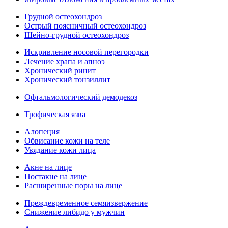
Грудной остеохондроз
Острый поясничный остеохондроз
Шейно-грудной остеохондроз
Искривление носовой перегородки
Лечение храпа и апноэ
Хронический ринит
Хронический тонзиллит
Офтальмологический демодекоз
Трофическая язва
Алопеция
Обвисание кожи на теле
Увядание кожи лица
Акне на лице
Постакне на лице
Расширенные поры на лице
Преждевременное семяизвержение
Снижение либидо у мужчин