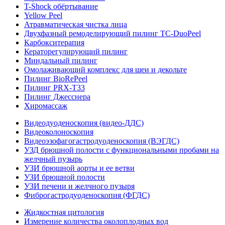
T-Shock обёртывание
Yellow Peel
Атравматическая чистка лица
Двухфазный ремоделирующий пилинг TC-DuoPeel
Карбокситерапия
Кераторегулирующий пилинг
Миндальный пилинг
Омолаживающий комплекс для шеи и декольте
Пилинг BioRePeel
Пилинг PRX-T33
Пилинг Джесснера
Хиромассаж
Видеодуоденоскопия (видео-ДДС)
Видеоколоноскопия
Видеоэзофагогастродуоденоскопия (ВЭГДС)
УЗД брюшной полости с функциональными пробами на
желчный пузырь
УЗИ брюшной аорты и ее ветви
УЗИ брюшной полости
УЗИ печени и желчного пузыря
Фиброгастродуоденоскопия (ФГДС)
Жидкостная цитология
Измерение количества околоплодных вод