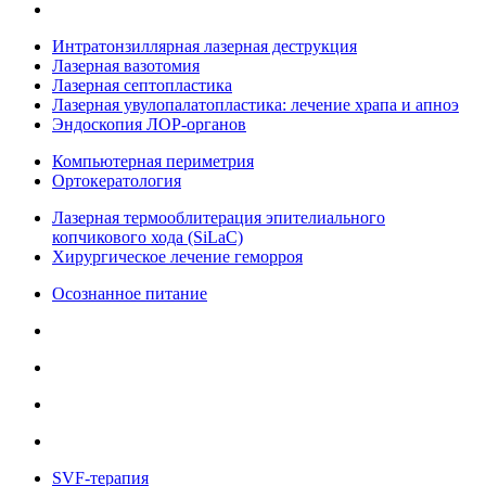
Интратонзиллярная лазерная деструкция
Лазерная вазотомия
Лазерная септопластика
Лазерная увулопалатопластика: лечение храпа и апноэ
Эндоскопия ЛОР-органов
Компьютерная периметрия
Ортокератология
Лазерная термооблитерация эпителиального
копчикового хода (SiLaC)
Хирургическое лечение геморроя
Осознанное питание
SVF-терапия