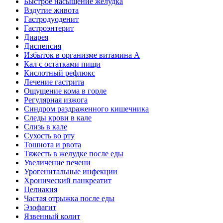
Быстрое насыщение желудка
Вздутие живота
Гастродуоденит
Гастроэнтерит
Диарея
Диспепсия
Избыток в организме витамина А
Кал с остатками пищи
Кислотный рефлюкс
Лечение гастрита
Ощущение кома в горле
Регулярная изжога
Синдром раздраженного кишечника
Следы крови в кале
Слизь в кале
Сухость во рту
Тошнота и рвота
Тяжесть в желудке после еды
Увеличение печени
Урогенитальные инфекции
Хронический панкреатит
Целиакия
Частая отрыжка после еды
Эзофагит
Язвенный колит