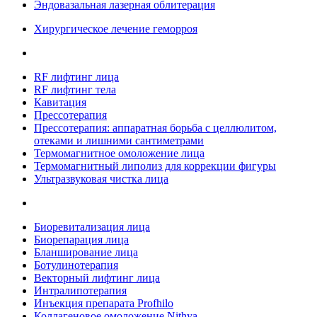
Эндовазальная лазерная облитерация
Хирургическое лечение геморроя
RF лифтинг лица
RF лифтинг тела
Кавитация
Прессотерапия
Прессотерапия: аппаратная борьба с целлюлитом,
отеками и лишними сантиметрами
Термомагнитное омоложение лица
Термомагнитный липолиз для коррекции фигуры
Ультразвуковая чистка лица
Биоревитализация лица
Биорепарация лица
Бланширование лица
Ботулинотерапия
Векторный лифтинг лица
Интралипотерапия
Инъекция препарата Profhilo
Коллагеновое омоложение Nithya