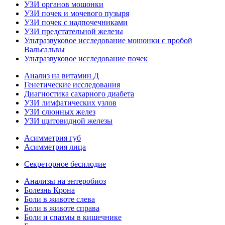
УЗИ органов мошонки
УЗИ почек и мочевого пузыря
УЗИ почек с надпочечниками
УЗИ предстательной железы
Ультразвуковое исследование мошонки с пробой
Вальсальвы
Ультразвуковое исследование почек
Анализ на витамин Д
Генетические исследования
Диагностика сахарного диабета
УЗИ лимфатических узлов
УЗИ слюнных желез
УЗИ щитовидной железы
Асимметрия губ
Асимметрия лица
Секреторное бесплодие
Анализы на энтеробиоз
Болезнь Крона
Боли в животе слева
Боли в животе справа
Боли и спазмы в кишечнике