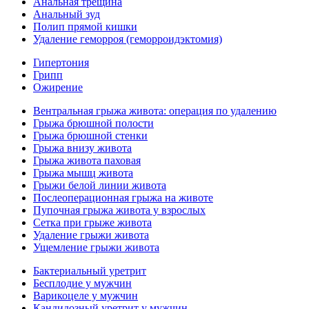
Анальная трещина
Анальный зуд
Полип прямой кишки
Удаление геморроя (геморроидэктомия)
Гипертония
Грипп
Ожирение
Вентральная грыжа живота: операция по удалению
Грыжа брюшной полости
Грыжа брюшной стенки
Грыжа внизу живота
Грыжа живота паховая
Грыжа мышц живота
Грыжи белой линии живота
Послеоперационная грыжа на животе
Пупочная грыжа живота у взрослых
Сетка при грыже живота
Удаление грыжи живота
Ущемление грыжи живота
Бактериальный уретрит
Бесплодие у мужчин
Варикоцеле у мужчин
Кандидозный уретрит у мужчин