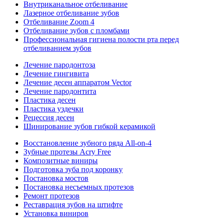
Внутриканальное отбеливание
Лазерное отбеливание зубов
Отбеливание Zoom 4
Отбеливание зубов с пломбами
Профессиональная гигиена полости рта перед
отбеливанием зубов
Лечение пародонтоза
Лечение гингивита
Лечение десен аппаратом Vector
Лечение пародонтита
Пластика десен
Пластика уздечки
Рецессия десен
Шинирование зубов гибкой керамикой
Восстановление зубного ряда All‑on‑4
Зубные протезы Acry Free
Композитные виниры
Подготовка зуба под коронку
Постановка мостов
Постановка несъемных протезов
Ремонт протезов
Реставрация зубов на штифте
Установка виниров