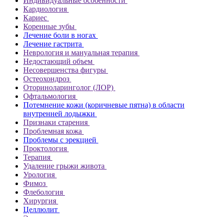
Индивидуальные особенности
Кардиология
Кариес
Коренные зубы
Лечение боли в ногах
Лечение гастрита
Неврология и мануальная терапия
Недостающий объем
Несовершенства фигуры
Остеохондроз
Оториноларинголог (ЛОР)
Офтальмология
Потемнение кожи (коричневые пятна) в области
внутренней лодыжки
Признаки старения
Проблемная кожа
Проблемы с эрекцией
Проктология
Терапия
Удаление грыжи живота
Урология
Фимоз
Флебология
Хирургия
Целлюлит