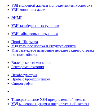
УЗД молочной железы с определением кровотока
УЗИ молочных желез
ЭНМГ
УЗИ тазобедренных суставов
УЗИ гайморовых пазух носа
Проба Ширмера
УЗД глазного яблока и структур орбиты
Ультразвуковое измерение передне-заднего отрезка
глазного яблока
Видеоректосигмоскопия
Ректороманоксопия
Пикфлоуметрия
Проба с бронхолитиком
Спирография
Трансректальное УЗИ предстательной железы
УЗД мочевого пузыря и предстательной железы