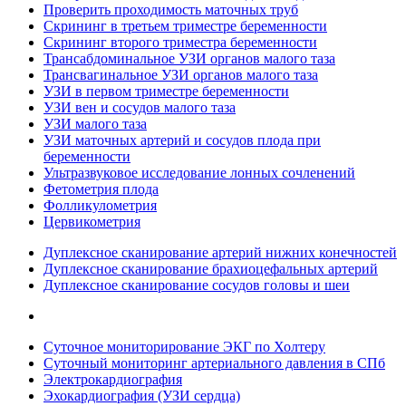
Проверить проходимость маточных труб
Скрининг в третьем триместре беременности
Скрининг второго триместра беременности
Трансабдоминальное УЗИ органов малого таза
Трансвагинальное УЗИ органов малого таза
УЗИ в первом триместре беременности
УЗИ вен и сосудов малого таза
УЗИ малого таза
УЗИ маточных артерий и сосудов плода при
беременности
Ультразвуковое исследование лонных сочленений
Фетометрия плода
Фолликулометрия
Цервикометрия
Дуплексное сканирование артерий нижних конечностей
Дуплексное сканирование брахиоцефальных артерий
Дуплексное сканирование сосудов головы и шеи
Суточное мониторирование ЭКГ по Холтеру
Суточный мониторинг артериального давления в СПб
Электрокардиография
Эхокардиография (УЗИ сердца)