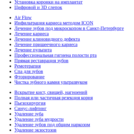
Установка коронки на имплантат
Цифровой и 3D слепок
Air Flow
Инфильтрация кариеса методом ICON
Лечение зубов под микроскопом в Санкт-Петербурге
Лечение кариеса
Лечение клиновидного дефекта
Лечение пришеечного кариеса
Лечение пульпита
Профессиональная гигиена полости рта
Прямая реставрация зубов
Ремотерапия
Спа для зубов
Фторирование
Чистка зубного камня ультразвуком
Вскрытие кист, свищей, нагноений
Полная или частичная резекция корня
Пьезохирургия
Синус-лифтинг
Удаление зуба
Удаление зуба мудрости
Удаление зубов под общим наркозом
Удаление экзостозов