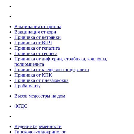
Вакцинация от гриппа
Вакцинация от кори
Прививка от ветрянки
Прививка от ВПЧ
Прививка от гепатита
Прививка от герпеса
Прививка от дифтерии, столбняка, коклюша,
полиомиелита
Прививка от клещевого энцефалита
Прививка от КПК
Прививка от пневмококка
Проба манту
Вызов медсестры на дом
ФГДС
Ведение беременности
Гинеколог-эндокринолог