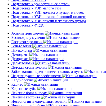
Подготовка к узи аорты и её ветвей
Подготовка к УЗИ малого таза
Подготовка к УЗИ мочевого пузыря и почек
Подготовка к УЗИ органов брюшной полости
Подготовка к УЗИ печени и желчного пузыря
Подготовка к ФГДС
Асимметрия формы
Бесплодие у мужчин
Гастроэнтерология
Гепатология
Гинекология
Демодекоз
Демодекоз
Дерматология
Детская стоматология
Заболевания, передающиеся половым путем
Индивидуальные особенности
Кардиология
Кариес
Коренные зубы
Лечение боли в ногах
Лечение гастрита
Неврология и мануальная терапия
Недостающий объем