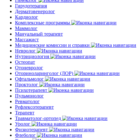
Гинеколог
Гирудотерапия
Дерматовенеролог
Кардиолог
Комплексные программы
Маммолог
Мануальный терапевт
Массажист
Медицинские комиссии и справки
Невролог
Нутрициология
Остеопат
Отоневролог
Оториноларинголог (ЛОР)
Офтальмолог
Проктолог
Психотерапевт
Пульмонолог
Ревматолог
Рефлексотерапевт
Терапевт
Травматолог-ортопед
Уролог
Физиотерапевт
Флеболог