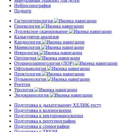
Мануальный терапевт для детей
Нейросонография
Педиатр
Гастроэнтерология
Гинекология
Дуплексное сканирование
Калькулятор анализов
Кардиология
Маммология
Неврология
Ортопедия
Оториноларингология (ЛОР)
Офтальмология
Проктология
Пульмонология
Рентген
Урология
Эндокринология
Подготовка к дыхательному ХЕЛИК-тесту
Подготовка к колоноскопии
Подготовка к ректороманоскопии
Подготовка к рентгенографии
Подготовка к спирографии
Подготовка к ТРУЗИ