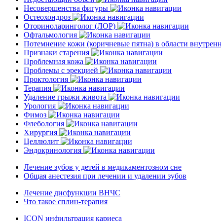
Несовершенства фигуры
Остеохондроз
Оториноларинголог (ЛОР)
Офтальмология
Потемнение кожи (коричневые пятна) в области внутре
Признаки старения
Проблемная кожа
Проблемы с эрекцией
Проктология
Терапия
Удаление грыжи живота
Урология
Фимоз
Флебология
Хирургия
Целлюлит
Эндокринология
Лечение зубов у детей в медикаментозном сне
Общая анестезия при лечении и удалении зубов
Лечение дисфункции ВНЧС
Что такое сплин-терапия
ICON инфильтрация кариеса