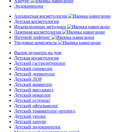
Хирург
Эндокринолог
Аппаратная косметология
Детская косметология
Инъекционные методики
Лазерная косметология
Нитевой лифтинг
Уходовые комплексы
Вызов педиатра на дом
Детская косметология
Детский гастроэнтеролог
Детский гинеколог
Детский дерматолог
Детский ЛОР
Детский маммолог
Детский массажист
Детский невролог
Детский остеопат
Детский офтальмолог
Детский травматолог-ортопед
Детский уролог
Детский хирург
Детский эндокринолог