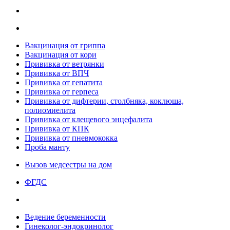
Вакцинация от гриппа
Вакцинация от кори
Прививка от ветрянки
Прививка от ВПЧ
Прививка от гепатита
Прививка от герпеса
Прививка от дифтерии, столбняка, коклюша,
полиомиелита
Прививка от клещевого энцефалита
Прививка от КПК
Прививка от пневмококка
Проба манту
Вызов медсестры на дом
ФГДС
Ведение беременности
Гинеколог-эндокринолог