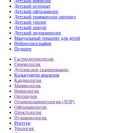
Детский невролог
Детский остеопат
Детский офтальмолог
Детский травматолог-ортопед
Детский уролог
Детский хирург
Детский эндокринолог
Мануальный терапевт для детей
Нейросонография
Педиатр
Гастроэнтерология
Гинекология
Дуплексное сканирование
Калькулятор анализов
Кардиология
Маммология
Неврология
Ортопедия
Оториноларингология (ЛОР)
Офтальмология
Проктология
Пульмонология
Рентген
Урология