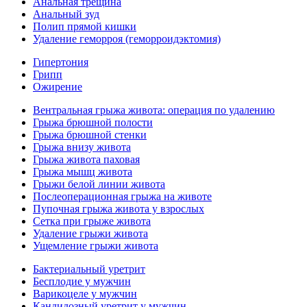
Анальная трещина
Анальный зуд
Полип прямой кишки
Удаление геморроя (геморроидэктомия)
Гипертония
Грипп
Ожирение
Вентральная грыжа живота: операция по удалению
Грыжа брюшной полости
Грыжа брюшной стенки
Грыжа внизу живота
Грыжа живота паховая
Грыжа мышц живота
Грыжи белой линии живота
Послеоперационная грыжа на животе
Пупочная грыжа живота у взрослых
Сетка при грыже живота
Удаление грыжи живота
Ущемление грыжи живота
Бактериальный уретрит
Бесплодие у мужчин
Варикоцеле у мужчин
Кандидозный уретрит у мужчин