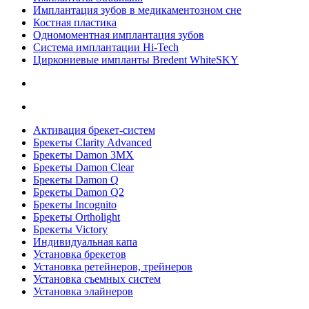
Имплантация зубов в медикаментозном сне
Костная пластика
Одномоментная имплантация зубов
Система имплантации Hi-Tech
Циркониевые импланты Bredent WhiteSKY
Активация брекет-систем
Брекеты Clarity Advanced
Брекеты Damon 3MX
Брекеты Damon Clear
Брекеты Damon Q
Брекеты Damon Q2
Брекеты Incognito
Брекеты Ortholight
Брекеты Victory
Индивидуальная капа
Установка брекетов
Установка ретейнеров, трейнеров
Установка съемных систем
Установка элайнеров