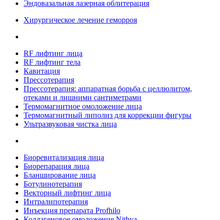
Эндовазальная лазерная облитерация
Хирургическое лечение геморроя
RF лифтинг лица
RF лифтинг тела
Кавитация
Прессотерапия
Прессотерапия: аппаратная борьба с целлюлитом,
отеками и лишними сантиметрами
Термомагнитное омоложение лица
Термомагнитный липолиз для коррекции фигуры
Ультразвуковая чистка лица
Биоревитализация лица
Биорепарация лица
Бланширование лица
Ботулинотерапия
Векторный лифтинг лица
Интралипотерапия
Инъекция препарата Profhilo
Коллагеновое омоложение Nithya