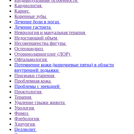
Индивидуальные особенности
Кардиология
Кариес
Коренные зубы
Лечение боли в ногах
Лечение гастрита
Неврология и мануальная терапия
Недостающий объем
Несовершенства фигуры
Остеохондроз
Оториноларинголог (ЛОР)
Офтальмология
Потемнение кожи (коричневые пятна) в области
внутренней лодыжки
Признаки старения
Проблемная кожа
Проблемы с эрекцией
Проктология
Терапия
Удаление грыжи живота
Урология
Фимоз
Флебология
Хирургия
Целлюлит