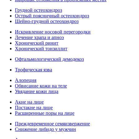
Грудной остеохондроз
Острый поясничный остеохондроз
Шейно-грудной остеохондроз
Искривление носовой перегородки
Лечение храпа и апноэ
Хронический ринит
Хронический тонзиллит
Офтальмологический демодекоз
Трофическая язва
Алопеция
Обвисание кожи на теле
Увядание кожи лица
Акне на лице
Постакне на лице
Расширенные поры на лице
Преждевременное семяизвержение
Снижение либидо у мужчин