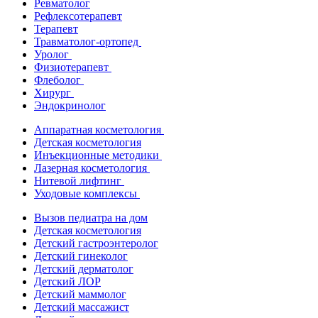
Ревматолог
Рефлексотерапевт
Терапевт
Травматолог-ортопед
Уролог
Физиотерапевт
Флеболог
Хирург
Эндокринолог
Аппаратная косметология
Детская косметология
Инъекционные методики
Лазерная косметология
Нитевой лифтинг
Уходовые комплексы
Вызов педиатра на дом
Детская косметология
Детский гастроэнтеролог
Детский гинеколог
Детский дерматолог
Детский ЛОР
Детский маммолог
Детский массажист