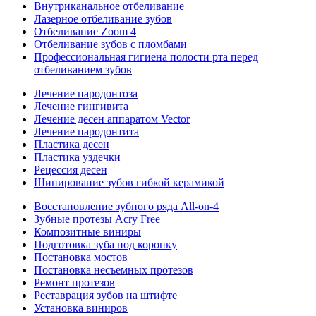
Внутриканальное отбеливание
Лазерное отбеливание зубов
Отбеливание Zoom 4
Отбеливание зубов с пломбами
Профессиональная гигиена полости рта перед
отбеливанием зубов
Лечение пародонтоза
Лечение гингивита
Лечение десен аппаратом Vector
Лечение пародонтита
Пластика десен
Пластика уздечки
Рецессия десен
Шинирование зубов гибкой керамикой
Восстановление зубного ряда All‑on‑4
Зубные протезы Acry Free
Композитные виниры
Подготовка зуба под коронку
Постановка мостов
Постановка несъемных протезов
Ремонт протезов
Реставрация зубов на штифте
Установка виниров