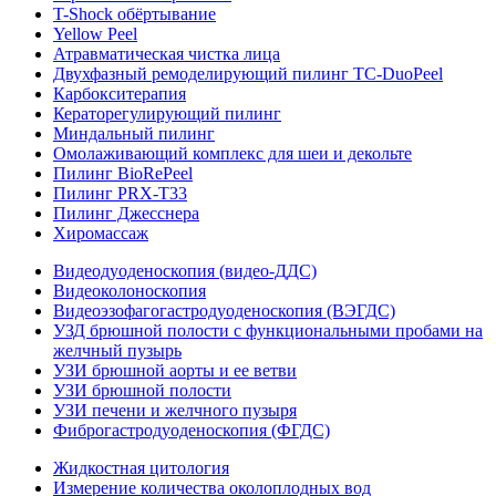
T-Shock обёртывание
Yellow Peel
Атравматическая чистка лица
Двухфазный ремоделирующий пилинг TC-DuoPeel
Карбокситерапия
Кераторегулирующий пилинг
Миндальный пилинг
Омолаживающий комплекс для шеи и декольте
Пилинг BioRePeel
Пилинг PRX-T33
Пилинг Джесснера
Хиромассаж
Видеодуоденоскопия (видео-ДДС)
Видеоколоноскопия
Видеоэзофагогастродуоденоскопия (ВЭГДС)
УЗД брюшной полости с функциональными пробами на
желчный пузырь
УЗИ брюшной аорты и ее ветви
УЗИ брюшной полости
УЗИ печени и желчного пузыря
Фиброгастродуоденоскопия (ФГДС)
Жидкостная цитология
Измерение количества околоплодных вод