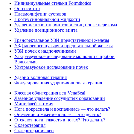
Индивидуальные стельки Formthotics
Остеосинтез
Плазмолифтинг суставов
Протез синовиальной жидкости
Удаление пластин, винтов и спиц после перелома
Удаление позиционного винта
Трансректальное УЗИ предстательной железы
УЗД мочевого пузыря и предстательной железы
УЗИ почек с надпочечниками
Ультразвуковое исследование мошонки с пробой
Вальсальвы
Ультразвуковое исследование почек
Ударно-волновая терапия
Фокусированная ударно-волновая терапия
Клеевая облитерация вен VenaSeal
Лазерное удаление сосудистых образований
Минифлебэктомия
Нога покраснела и воспалилась — что делать?
Онемение и жжение в ноге — что делать?
Отекают ноги, тяжесть в ногах? Что делать?
Склеротерапия
Склеротерапия вен