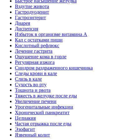
Быстрое насыщение желудка
Вздутие живота
Гастродуоденит
Гастроэнтерит
Диарея
Диспепсия
Избыток в организме витамина А
Кал с остатками пищи
Кислотный рефлюкс
Лечение гастрита
Ощущение кома в горле
Регулярная изжога
Синдром раздраженного кишечника
Следы крови в кале
Слизь в кале
Сухость во рту
Тошнота и рвота
Тяжесть в желудке после еды
Увеличение печени
Урогенитальные инфекции
Хронический панкреатит
Целиакия
Частая отрыжка после еды
Эзофагит
Язвенный колит