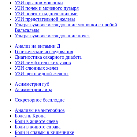
УЗИ органов мошонки
УЗИ почек и мочевого пузыря
УЗИ почек с надпочечниками
УЗИ предстательной железы
Ультразвуковое исследование мошонки с пробой
Вальсальвы
Ультразвуковое исследование почек
Анализ на витамин Д
Генетические исследования
Диагностика сахарного диабета
УЗИ лимфатических узлов
УЗИ слюнных желез
УЗИ щитовидной железы
Асимметрия губ
Асимметрия лица
Секреторное бесплодие
Анализы на энтеробиоз
Болезнь Крона
Боли в животе слева
Боли в животе справа
Боли и спазмы в кишечнике