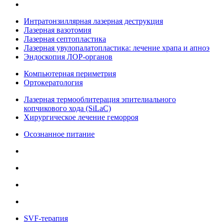
Интратонзиллярная лазерная деструкция
Лазерная вазотомия
Лазерная септопластика
Лазерная увулопалатопластика: лечение храпа и апноэ
Эндоскопия ЛОР-органов
Компьютерная периметрия
Ортокератология
Лазерная термооблитерация эпителиального
копчикового хода (SiLaC)
Хирургическое лечение геморроя
Осознанное питание
SVF-терапия