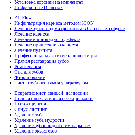
Установка коронки на имплантат
Цифровой и 3D слепок
Air Flow
Инфильтрация кариеса методом ICON
Лечение зубов под микроскопом в Санкт-Петербурге
Лечение кариеса
Лечение клиновидного дефекта
Лечение пришеечного кариеса
Лечение пульпита
Профессиональная гигиена полости рта
Прямая реставрация зубов
Ремотерапия
Спа для зубов
Фторирование
Чистка зубного камня ультразвуком
Вскрытие кист, свищей, нагноений
Полная или частичная резекция корня
Пьезохирургия
Синус-лифтинг
Удаление зуба
Удаление зуба мудрости
Удаление зубов под общим наркозом
Удаление экзостозов