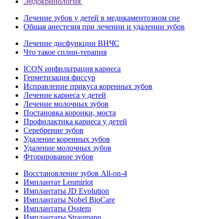
Эндокринология
Лечение зубов у детей в медикаментозном сне
Общая анестезия при лечении и удалении зубов
Лечение дисфункции ВНЧС
Что такое сплин-терапия
ICON инфильтрация кариеса
Герметизация фиссур
Исправление прикуса коренных зубов
Лечение кариеса у детей
Лечение молочных зубов
Постановка коронки, моста
Профилактика кариеса у детей
Серебрение зубов
Удаление коренных зубов
Удаление молочных зубов
Фторирование зубов
Восстановление зубов All‑on‑4
Имплантат Lenmiriot
Имплантаты JD Evolution
Имплантаты Nobel BioСare
Имплантаты Osstem
Имплантаты Straumann