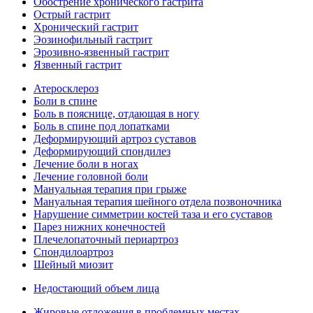
Обострение хронического гастрита
Острый гастрит
Хронический гастрит
Эозинофильный гастрит
Эрозивно-язвенный гастрит
Язвенный гастрит
Атеросклероз
Боли в спине
Боль в пояснице, отдающая в ногу
Боль в спине под лопатками
Деформирующий артроз суставов
Деформирующий спондилез
Лечение боли в ногах
Лечение головной боли
Мануальная терапия при грыже
Мануальная терапия шейного отдела позвоночника
Нарушение симметрии костей таза и его суставов
Парез нижних конечностей
Плечелопаточный периартроз
Спондилоартроз
Шейный миозит
Недостающий объем лица
Жировые отложения в проблемных местах