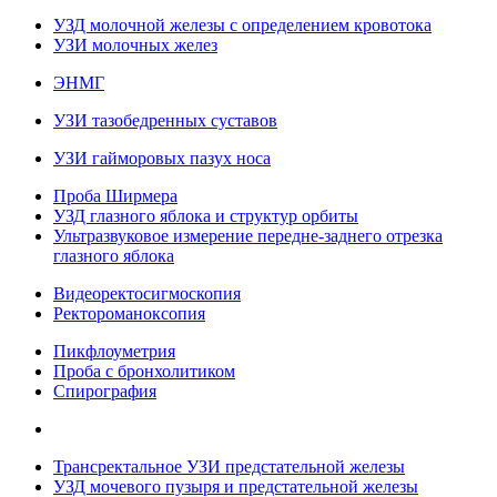
УЗД молочной железы с определением кровотока
УЗИ молочных желез
ЭНМГ
УЗИ тазобедренных суставов
УЗИ гайморовых пазух носа
Проба Ширмера
УЗД глазного яблока и структур орбиты
Ультразвуковое измерение передне-заднего отрезка
глазного яблока
Видеоректосигмоскопия
Ректороманоксопия
Пикфлоуметрия
Проба с бронхолитиком
Спирография
Трансректальное УЗИ предстательной железы
УЗД мочевого пузыря и предстательной железы