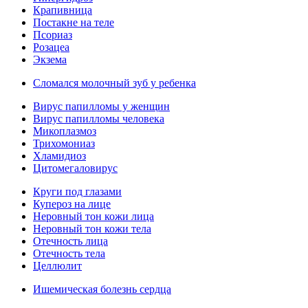
Крапивница
Постакне на теле
Псориаз
Розацеа
Экзема
Сломался молочный зуб у ребенка
Вирус папилломы у женщин
Вирус папилломы человека
Микоплазмоз
Трихомониаз
Хламидиоз
Цитомегаловирус
Круги под глазами
Купероз на лице
Неровный тон кожи лица
Неровный тон кожи тела
Отечность лица
Отечность тела
Целлюлит
Ишемическая болезнь сердца