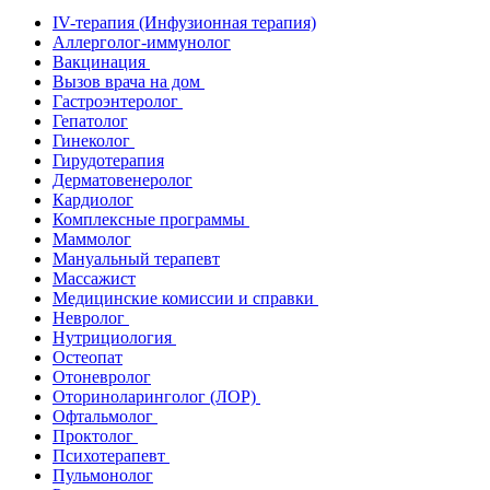
IV-терапия (Инфузионная терапия)
Аллерголог-иммунолог
Вакцинация
Вызов врача на дом
Гастроэнтеролог
Гепатолог
Гинеколог
Гирудотерапия
Дерматовенеролог
Кардиолог
Комплексные программы
Маммолог
Мануальный терапевт
Массажист
Медицинские комиссии и справки
Невролог
Нутрициология
Остеопат
Отоневролог
Оториноларинголог (ЛОР)
Офтальмолог
Проктолог
Психотерапевт
Пульмонолог