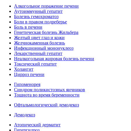
Алкогольное поражение печени
Аутоиммунный гепатит
Болезнь гемохроматоз
Боли в правом подреберье
Боль в печени
Генетическая болезнь Жильбера
Желтый цвет глаз и кожи
Желчнокаменная болезнь
Инфекционный мононуклеоз
Лекарственный гепатит
Неалкогольная жировая болезнь печени
Токсический гепатит
Холангит
Цирроз печени
Гипоменорея
Синдром поликистозных яичников
Тошнота во время беременности
Офтальмологический демодекоз
Демодекоз
Атопический дерматит
Гипергидроз