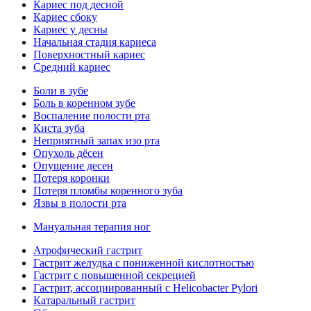
Кариес под десной
Кариес сбоку
Кариес у десны
Начальная стадия кариеса
Поверхностный кариес
Средний кариес
Боли в зубе
Боль в коренном зубе
Воспаление полости рта
Киста зуба
Неприятный запах изо рта
Опухоль дёсен
Опущение десен
Потеря коронки
Потеря пломбы коренного зуба
Язвы в полости рта
Мануальная терапия ног
Атрофический гастрит
Гастрит желудка с пониженной кислотностью
Гастрит с повышенной секрецией
Гастрит, ассоциированный с Helicobacter Pylori
Катаральный гастрит