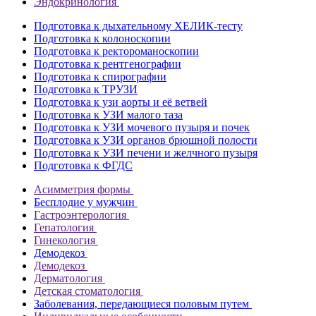
Эндокринология
Подготовка к дыхательному ХЕЛИК-тесту
Подготовка к колоноскопии
Подготовка к ректороманоскопии
Подготовка к рентгенографии
Подготовка к спирографии
Подготовка к ТРУЗИ
Подготовка к узи аорты и её ветвей
Подготовка к УЗИ малого таза
Подготовка к УЗИ мочевого пузыря и почек
Подготовка к УЗИ органов брюшной полости
Подготовка к УЗИ печени и желчного пузыря
Подготовка к ФГДС
Асимметрия формы
Бесплодие у мужчин
Гастроэнтерология
Гепатология
Гинекология
Демодекоз
Демодекоз
Дерматология
Детская стоматология
Заболевания, передающиеся половым путем