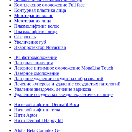
Комплексное омоложение Full face
Контурная пластика лица
Мезотерапия волос
Мезотерапия лица
Плазмолифтинг волос
Плазмолифтинг лица
Сферогель
Увеличение губ
Экзопротектор Novacutan
IPL фотоомоложение
Лазерная эпиляция
Лазерное интимное омоложение MonaLisa Touch
Лазерное омоложение
Лазерное удаление сосудистых образований
Лечение купероза и удаление сосудистых патологий
Удаление звездочек, лечение варикоза
Удаление сосудистых звездочек, сеточек на лице
Нитевой лифтинг Dermafil Boca
Нитевой лифтинг тела
Нити Aptos
Нити Dermafil Happy lift
Alpha Beta Complex Gel