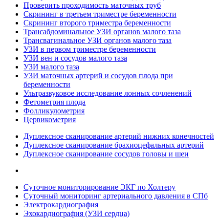
Проверить проходимость маточных труб
Скрининг в третьем триместре беременности
Скрининг второго триместра беременности
Трансабдоминальное УЗИ органов малого таза
Трансвагинальное УЗИ органов малого таза
УЗИ в первом триместре беременности
УЗИ вен и сосудов малого таза
УЗИ малого таза
УЗИ маточных артерий и сосудов плода при
беременности
Ультразвуковое исследование лонных сочленений
Фетометрия плода
Фолликулометрия
Цервикометрия
Дуплексное сканирование артерий нижних конечностей
Дуплексное сканирование брахиоцефальных артерий
Дуплексное сканирование сосудов головы и шеи
Суточное мониторирование ЭКГ по Холтеру
Суточный мониторинг артериального давления в СПб
Электрокардиография
Эхокардиография (УЗИ сердца)