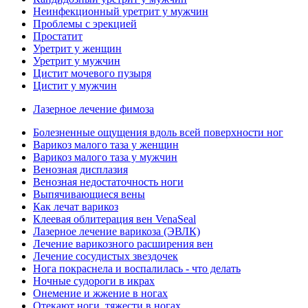
Неинфекционный уретрит у мужчин
Проблемы с эрекцией
Простатит
Уретрит у женщин
Уретрит у мужчин
Цистит мочевого пузыря
Цистит у мужчин
Лазерное лечение фимоза
Болезненные ощущения вдоль всей поверхности ног
Варикоз малого таза у женщин
Варикоз малого таза у мужчин
Венозная дисплазия
Венозная недостаточность ноги
Выпячивающиеся вены
Как лечат варикоз
Клеевая облитерация вен VenaSeal
Лазерное лечение варикоза (ЭВЛК)
Лечение варикозного расширения вен
Лечение сосудистых звездочек
Нога покраснела и воспалилась - что делать
Ночные судороги в икрах
Онемение и жжение в ногах
Отекают ноги, тяжести в ногах