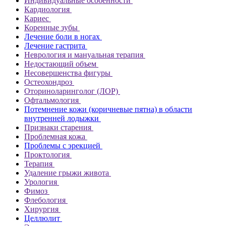
Индивидуальные особенности
Кардиология
Кариес
Коренные зубы
Лечение боли в ногах
Лечение гастрита
Неврология и мануальная терапия
Недостающий объем
Несовершенства фигуры
Остеохондроз
Оториноларинголог (ЛОР)
Офтальмология
Потемнение кожи (коричневые пятна) в области
внутренней лодыжки
Признаки старения
Проблемная кожа
Проблемы с эрекцией
Проктология
Терапия
Удаление грыжи живота
Урология
Фимоз
Флебология
Хирургия
Целлюлит