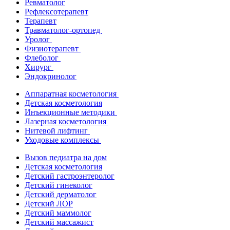
Ревматолог
Рефлексотерапевт
Терапевт
Травматолог-ортопед
Уролог
Физиотерапевт
Флеболог
Хирург
Эндокринолог
Аппаратная косметология
Детская косметология
Инъекционные методики
Лазерная косметология
Нитевой лифтинг
Уходовые комплексы
Вызов педиатра на дом
Детская косметология
Детский гастроэнтеролог
Детский гинеколог
Детский дерматолог
Детский ЛОР
Детский маммолог
Детский массажист