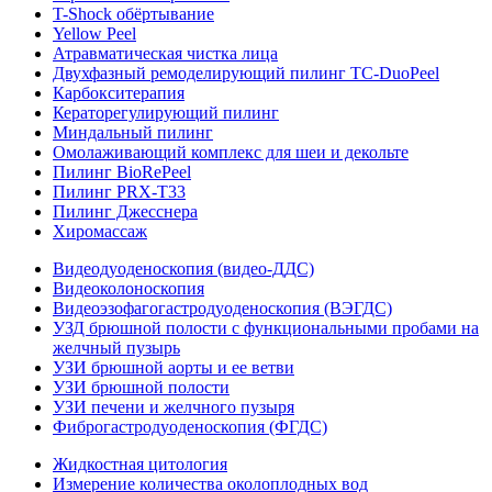
T-Shock обёртывание
Yellow Peel
Атравматическая чистка лица
Двухфазный ремоделирующий пилинг TC-DuoPeel
Карбокситерапия
Кераторегулирующий пилинг
Миндальный пилинг
Омолаживающий комплекс для шеи и декольте
Пилинг BioRePeel
Пилинг PRX-T33
Пилинг Джесснера
Хиромассаж
Видеодуоденоскопия (видео-ДДС)
Видеоколоноскопия
Видеоэзофагогастродуоденоскопия (ВЭГДС)
УЗД брюшной полости с функциональными пробами на
желчный пузырь
УЗИ брюшной аорты и ее ветви
УЗИ брюшной полости
УЗИ печени и желчного пузыря
Фиброгастродуоденоскопия (ФГДС)
Жидкостная цитология
Измерение количества околоплодных вод