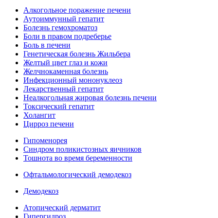
Алкогольное поражение печени
Аутоиммунный гепатит
Болезнь гемохроматоз
Боли в правом подреберье
Боль в печени
Генетическая болезнь Жильбера
Желтый цвет глаз и кожи
Желчнокаменная болезнь
Инфекционный мононуклеоз
Лекарственный гепатит
Неалкогольная жировая болезнь печени
Токсический гепатит
Холангит
Цирроз печени
Гипоменорея
Синдром поликистозных яичников
Тошнота во время беременности
Офтальмологический демодекоз
Демодекоз
Атопический дерматит
Гипергидроз