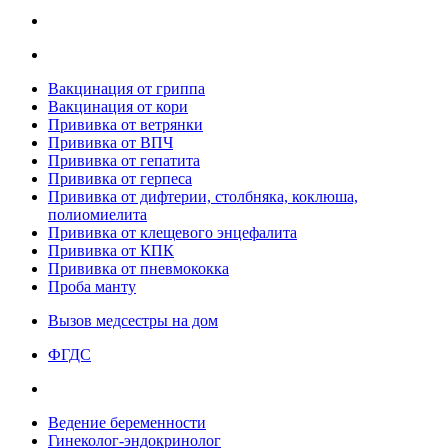
Вакцинация от гриппа
Вакцинация от кори
Прививка от ветрянки
Прививка от ВПЧ
Прививка от гепатита
Прививка от герпеса
Прививка от дифтерии, столбняка, коклюша,
полиомиелита
Прививка от клещевого энцефалита
Прививка от КПК
Прививка от пневмококка
Проба манту
Вызов медсестры на дом
ФГДС
Ведение беременности
Гинеколог-эндокринолог