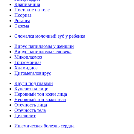
Крапивница
Постакне на теле
Псориаз
Розацеа
Экзема
Сломался молочный зуб у ребенка
Вирус папилломы у женщин
Вирус папилломы человека
Микоплазмоз
Трихомониаз
Хламидиоз
Цитомегаловирус
Круги под глазами
Купероз на лице
Неровный тон кожи лица
Неровный тон кожи тела
Отечность лица
Отечность тела
Целлюлит
Ишемическая болезнь сердца