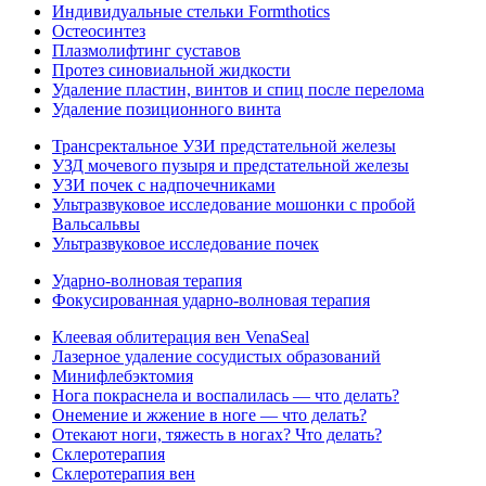
Индивидуальные стельки Formthotics
Остеосинтез
Плазмолифтинг суставов
Протез синовиальной жидкости
Удаление пластин, винтов и спиц после перелома
Удаление позиционного винта
Трансректальное УЗИ предстательной железы
УЗД мочевого пузыря и предстательной железы
УЗИ почек с надпочечниками
Ультразвуковое исследование мошонки с пробой
Вальсальвы
Ультразвуковое исследование почек
Ударно-волновая терапия
Фокусированная ударно-волновая терапия
Клеевая облитерация вен VenaSeal
Лазерное удаление сосудистых образований
Минифлебэктомия
Нога покраснела и воспалилась — что делать?
Онемение и жжение в ноге — что делать?
Отекают ноги, тяжесть в ногах? Что делать?
Склеротерапия
Склеротерапия вен