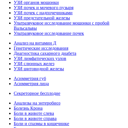
УЗИ органов мошонки
УЗИ почек и мочевого пузыря
УЗИ почек с надпочечниками
УЗИ предстательной железы
Ультразвуковое исследование мошонки с пробой
Вальсальвы
Ультразвуковое исследование почек
Анализ на витамин Д
Генетические исследования
Диагностика сахарного диабета
УЗИ лимфатических узлов
УЗИ слюнных желез
УЗИ щитовидной железы
Асимметрия губ
Асимметрия лица
Секреторное бесплодие
Анализы на энтеробиоз
Болезнь Крона
Боли в животе слева
Боли в животе справа
Боли и спазмы в кишечнике