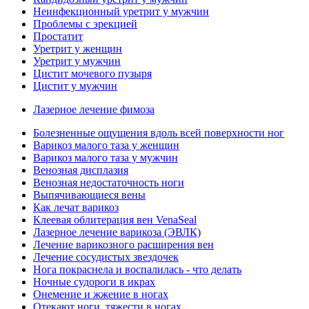
Неинфекционный уретрит у мужчин
Проблемы с эрекцией
Простатит
Уретрит у женщин
Уретрит у мужчин
Цистит мочевого пузыря
Цистит у мужчин
Лазерное лечение фимоза
Болезненные ощущения вдоль всей поверхности ног
Варикоз малого таза у женщин
Варикоз малого таза у мужчин
Венозная дисплазия
Венозная недостаточность ноги
Выпячивающиеся вены
Как лечат варикоз
Клеевая облитерация вен VenaSeal
Лазерное лечение варикоза (ЭВЛК)
Лечение варикозного расширения вен
Лечение сосудистых звездочек
Нога покраснела и воспалилась - что делать
Ночные судороги в икрах
Онемение и жжение в ногах
Отекают ноги, тяжести в ногах