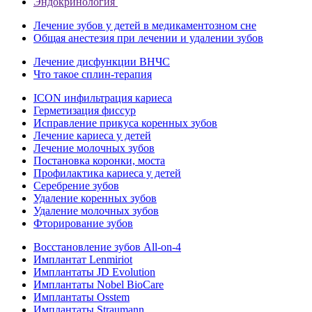
Эндокринология
Лечение зубов у детей в медикаментозном сне
Общая анестезия при лечении и удалении зубов
Лечение дисфункции ВНЧС
Что такое сплин-терапия
ICON инфильтрация кариеса
Герметизация фиссур
Исправление прикуса коренных зубов
Лечение кариеса у детей
Лечение молочных зубов
Постановка коронки, моста
Профилактика кариеса у детей
Серебрение зубов
Удаление коренных зубов
Удаление молочных зубов
Фторирование зубов
Восстановление зубов All‑on‑4
Имплантат Lenmiriot
Имплантаты JD Evolution
Имплантаты Nobel BioСare
Имплантаты Osstem
Имплантаты Straumann