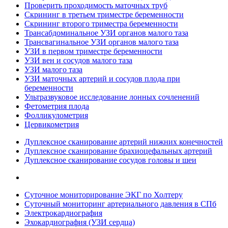
Проверить проходимость маточных труб
Скрининг в третьем триместре беременности
Скрининг второго триместра беременности
Трансабдоминальное УЗИ органов малого таза
Трансвагинальное УЗИ органов малого таза
УЗИ в первом триместре беременности
УЗИ вен и сосудов малого таза
УЗИ малого таза
УЗИ маточных артерий и сосудов плода при
беременности
Ультразвуковое исследование лонных сочленений
Фетометрия плода
Фолликулометрия
Цервикометрия
Дуплексное сканирование артерий нижних конечностей
Дуплексное сканирование брахиоцефальных артерий
Дуплексное сканирование сосудов головы и шеи
Суточное мониторирование ЭКГ по Холтеру
Суточный мониторинг артериального давления в СПб
Электрокардиография
Эхокардиография (УЗИ сердца)