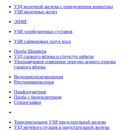
УЗД молочной железы с определением кровотока
УЗИ молочных желез
ЭНМГ
УЗИ тазобедренных суставов
УЗИ гайморовых пазух носа
Проба Ширмера
УЗД глазного яблока и структур орбиты
Ультразвуковое измерение передне-заднего отрезка
глазного яблока
Видеоректосигмоскопия
Ректороманоксопия
Пикфлоуметрия
Проба с бронхолитиком
Спирография
Трансректальное УЗИ предстательной железы
УЗД мочевого пузыря и предстательной железы