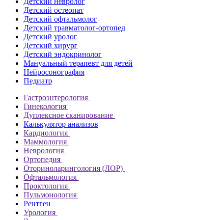
Детский невролог
Детский остеопат
Детский офтальмолог
Детский травматолог-ортопед
Детский уролог
Детский хирург
Детский эндокринолог
Мануальный терапевт для детей
Нейросонография
Педиатр
Гастроэнтерология
Гинекология
Дуплексное сканирование
Калькулятор анализов
Кардиология
Маммология
Неврология
Ортопедия
Оториноларингология (ЛОР)
Офтальмология
Проктология
Пульмонология
Рентген
Урология