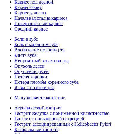
Кариес под десной
Кариес сбоку
Кариес у десны
Начальная стадия кариеса
Поверхностный кариес
Средний кариес
Боли в зубе
Боль в коренном зубе
Воспаление полости рта
Киста зуба
Неприятный запах изо рта
Опухоль дёсен
Опущение десен
Потеря коронки
Потеря пломбы коренного зуба
Язвы в полости рта
Мануальная терапия ног
Атрофический гастрит
Гастрит желудка с пониженной кислотностью
Гастрит с повышенной секрецией
Гастрит, ассоциированный с Helicobacter Pylori
Катаральный гастрит