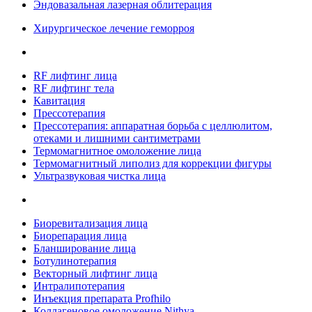
Эндовазальная лазерная облитерация
Хирургическое лечение геморроя
RF лифтинг лица
RF лифтинг тела
Кавитация
Прессотерапия
Прессотерапия: аппаратная борьба с целлюлитом,
отеками и лишними сантиметрами
Термомагнитное омоложение лица
Термомагнитный липолиз для коррекции фигуры
Ультразвуковая чистка лица
Биоревитализация лица
Биорепарация лица
Бланширование лица
Ботулинотерапия
Векторный лифтинг лица
Интралипотерапия
Инъекция препарата Profhilo
Коллагеновое омоложение Nithya