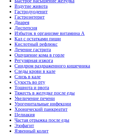
Быстрое насыщение желудка
Вздутие живота
Гастродуоденит
Гастроэнтерит
Диарея
Диспепсия
Избыток в организме витамина А
Кал с остатками пищи
Кислотный рефлюкс
Лечение гастрита
Ощущение кома в горле
Регулярная изжога
Синдром раздраженного кишечника
Следы крови в кале
Слизь в кале
Сухость во рту
Тошнота и рвота
Тяжесть в желудке после еды
Увеличение печени
Урогенитальные инфекции
Хронический панкреатит
Целиакия
Частая отрыжка после еды
Эзофагит
Язвенный колит