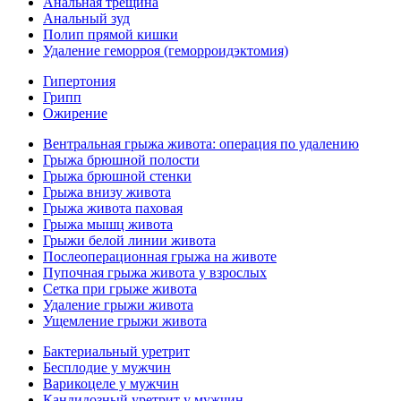
Анальная трещина
Анальный зуд
Полип прямой кишки
Удаление геморроя (геморроидэктомия)
Гипертония
Грипп
Ожирение
Вентральная грыжа живота: операция по удалению
Грыжа брюшной полости
Грыжа брюшной стенки
Грыжа внизу живота
Грыжа живота паховая
Грыжа мышц живота
Грыжи белой линии живота
Послеоперационная грыжа на животе
Пупочная грыжа живота у взрослых
Сетка при грыже живота
Удаление грыжи живота
Ущемление грыжи живота
Бактериальный уретрит
Бесплодие у мужчин
Варикоцеле у мужчин
Кандидозный уретрит у мужчин