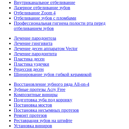
Внутриканальное отбеливание
Лазерное отбеливание зубов
Отбеливание Zoom 4
Отбеливание зубов с пломбами
Профессиональная гигиена полости рта перед
отбеливанием зубов
Лечение пародонтоза
Лечение гингивита
Лечение десен аппаратом Vector
Лечение пародонтита
Пластика десен
Пластика уздечки
Рецессия десен
Шинирование зубов гибкой керамикой
Восстановление зубного ряда All‑on‑4
Зубные протезы Acry Free
Композитные виниры
Подготовка зуба под коронку
Постановка мостов
Постановка несъемных протезов
Ремонт протезов
Реставрация зубов на штифте
Установка виниров