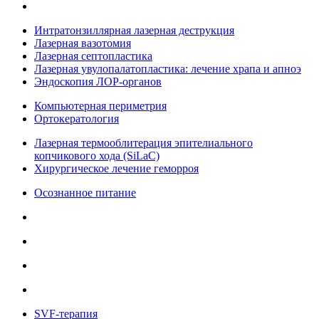
Интратонзиллярная лазерная деструкция
Лазерная вазотомия
Лазерная септопластика
Лазерная увулопалатопластика: лечение храпа и апноэ
Эндоскопия ЛОР-органов
Компьютерная периметрия
Ортокератология
Лазерная термооблитерация эпителиального
копчикового хода (SiLaC)
Хирургическое лечение геморроя
Осознанное питание
SVF-терапия