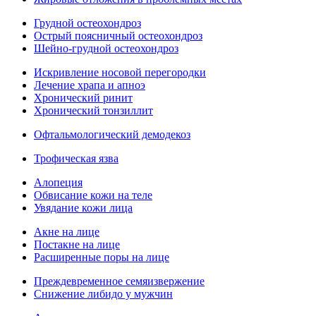
Грудной остеохондроз
Острый поясничный остеохондроз
Шейно-грудной остеохондроз
Искривление носовой перегородки
Лечение храпа и апноэ
Хронический ринит
Хронический тонзиллит
Офтальмологический демодекоз
Трофическая язва
Алопеция
Обвисание кожи на теле
Увядание кожи лица
Акне на лице
Постакне на лице
Расширенные поры на лице
Преждевременное семяизвержение
Снижение либидо у мужчин