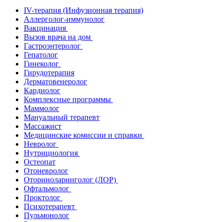
IV-терапия (Инфузионная терапия)
Аллерголог-иммунолог
Вакцинация
Вызов врача на дом
Гастроэнтеролог
Гепатолог
Гинеколог
Гирудотерапия
Дерматовенеролог
Кардиолог
Комплексные программы
Маммолог
Мануальный терапевт
Массажист
Медицинские комиссии и справки
Невролог
Нутрициология
Остеопат
Отоневролог
Оториноларинголог (ЛОР)
Офтальмолог
Проктолог
Психотерапевт
Пульмонолог