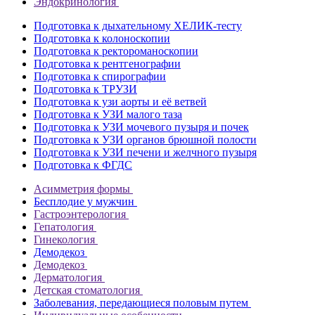
Эндокринология
Подготовка к дыхательному ХЕЛИК-тесту
Подготовка к колоноскопии
Подготовка к ректороманоскопии
Подготовка к рентгенографии
Подготовка к спирографии
Подготовка к ТРУЗИ
Подготовка к узи аорты и её ветвей
Подготовка к УЗИ малого таза
Подготовка к УЗИ мочевого пузыря и почек
Подготовка к УЗИ органов брюшной полости
Подготовка к УЗИ печени и желчного пузыря
Подготовка к ФГДС
Асимметрия формы
Бесплодие у мужчин
Гастроэнтерология
Гепатология
Гинекология
Демодекоз
Демодекоз
Дерматология
Детская стоматология
Заболевания, передающиеся половым путем