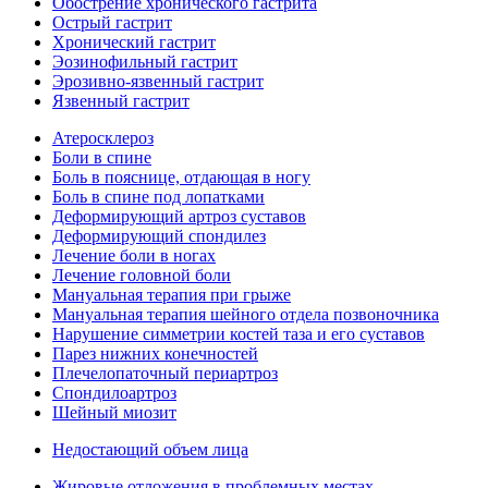
Обострение хронического гастрита
Острый гастрит
Хронический гастрит
Эозинофильный гастрит
Эрозивно-язвенный гастрит
Язвенный гастрит
Атеросклероз
Боли в спине
Боль в пояснице, отдающая в ногу
Боль в спине под лопатками
Деформирующий артроз суставов
Деформирующий спондилез
Лечение боли в ногах
Лечение головной боли
Мануальная терапия при грыже
Мануальная терапия шейного отдела позвоночника
Нарушение симметрии костей таза и его суставов
Парез нижних конечностей
Плечелопаточный периартроз
Спондилоартроз
Шейный миозит
Недостающий объем лица
Жировые отложения в проблемных местах