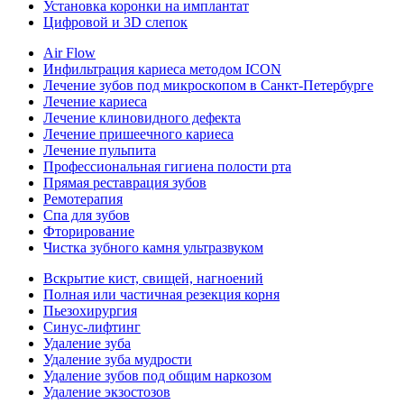
Установка коронки на имплантат
Цифровой и 3D слепок
Air Flow
Инфильтрация кариеса методом ICON
Лечение зубов под микроскопом в Санкт-Петербурге
Лечение кариеса
Лечение клиновидного дефекта
Лечение пришеечного кариеса
Лечение пульпита
Профессиональная гигиена полости рта
Прямая реставрация зубов
Ремотерапия
Спа для зубов
Фторирование
Чистка зубного камня ультразвуком
Вскрытие кист, свищей, нагноений
Полная или частичная резекция корня
Пьезохирургия
Синус-лифтинг
Удаление зуба
Удаление зуба мудрости
Удаление зубов под общим наркозом
Удаление экзостозов