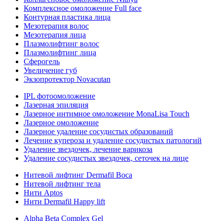
Комплексное омоложение Full face
Контурная пластика лица
Мезотерапия волос
Мезотерапия лица
Плазмолифтинг волос
Плазмолифтинг лица
Сферогель
Увеличение губ
Экзопротектор Novacutan
IPL фотоомоложение
Лазерная эпиляция
Лазерное интимное омоложение MonaLisa Touch
Лазерное омоложение
Лазерное удаление сосудистых образований
Лечение купероза и удаление сосудистых патологий
Удаление звездочек, лечение варикоза
Удаление сосудистых звездочек, сеточек на лице
Нитевой лифтинг Dermafil Boca
Нитевой лифтинг тела
Нити Aptos
Нити Dermafil Happy lift
Alpha Beta Complex Gel